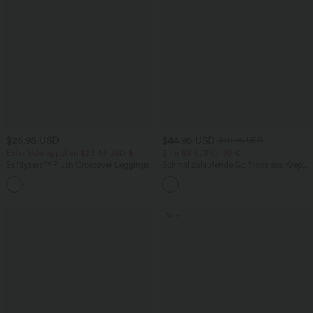
$25.95 USD
$44.95 USD
$48.95 USD
Extra Schnäppchen $23.49 USD
2 für 69 €, 3 für 99 €
Softlyzero™ Plush Crossover Leggings
Schmal zulaufende Golfhose aus Krepp
mit Taschen
mit hohem Bund und Seitentaschen
+16
Sale