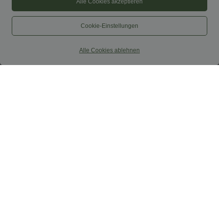
Alle Cookies akzeptieren
Cookie-Einstellungen
Alle Cookies ablehnen
$52.95 USD
$67.95 USD
$61.95 USD
limited time sale
Ärmelloser Jumpsuit mit U-Boot-
Ausschnitt, Seitentaschen, seitlichen
Lässiger, rückenfreier Jumpsuit mit
Bindebändern, Streifen und InstantCool
Seitentaschen
- Easy Peezy Edition
+10
Sale
Sale