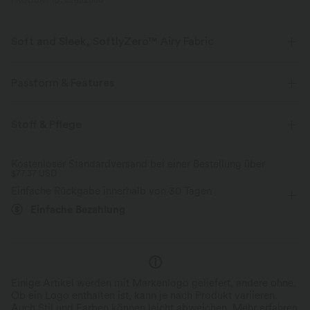
PRODUKT ID: 02852886
Soft and Sleek, SoftlyZero™ Airy Fabric
Fühle dich, als würdest du in der Luft schweben, mit unserem
superweichen Cool-Touch-Material.
Passform & Features
Vier-Wege-Stretch
Atmungsaktiv
Körperbetont
eingenähter BH
Ausgeschnittener Rücken
Stoff & Pflege
V-Ausschnitt
Cut-Outs
Raffung
überziehen
Kühles Tragegefühl
Weich und glänzend
Kostenloser Standardversand bei einer Bestellung über
$77.37 USD
Yoga & Pilates
gekürzt
ärmellos
Hohe Dehnung
Feuchtigkeitsableitend
Einfache Rückgabe innerhalb von 30 Tagen
Vier-Wege-Stretch
Einfache Bezahlung
Einige Artikel werden mit Markenlogo geliefert, andere ohne.
Ob ein Logo enthalten ist, kann je nach Produkt variieren.
Auch Stil und Farben können leicht abweichen.
Mehr erfahren