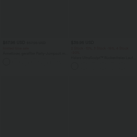
$57.95 USD
$39.95 USD
$67.95 USD
limited time sale
2 Stück -10%, 3 Stück -15%, 4 Stück
-20%
Ärmelloser, geraffter Party-Jumpsuit mit
V-Ausschnitt, Seitentaschen und
Halara UltraSculpt™ Rückenfreies Lauf-
+7
unsichtbarem Reißverschluss - pipi-
Tanktop mit U-Ausschnitt und
praktisch
überkreuztem, abgerundetem Saum