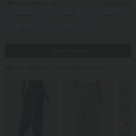
Wähle die Größe aus
(EU)
Größentabelle
XS
(
32/34
)
S
(
34/36
)
M
(
38/40
)
L
(
42/44
)
XL
(
46
)
+ In den Warenkorb
Mehr zum Verlieben
Ähnliche Kleidungsstile