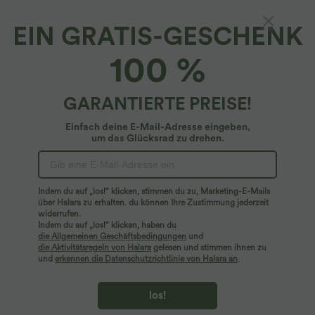
EIN GRATIS-GESCHENK
SoftlyZero™ Airy*
100 %
Softlyzero™ Airy, rückenfreies, gerüschtes,
kühlendes Yoga-Tanktop mit Aussparungen
4.7
(
14
)
GARANTIERTE PREISE!
$33.95 USD
Einfach deine E-Mail-Adresse eingeben,
um das Glücksrad zu drehen.
Indem du auf „los!“ klicken, stimmen du zu, Marketing-E-Mails
über Halara zu erhalten. du können Ihre Zustimmung jederzeit
widerrufen.
Indem du auf „los!“ klicken, haben du
die Allgemeinen Geschäftsbedingungen
und
die Aktivitätsregeln von Halara
gelesen und stimmen ihnen zu
und
erkennen die Datenschutzrichtlinie von Halara an
.
los!