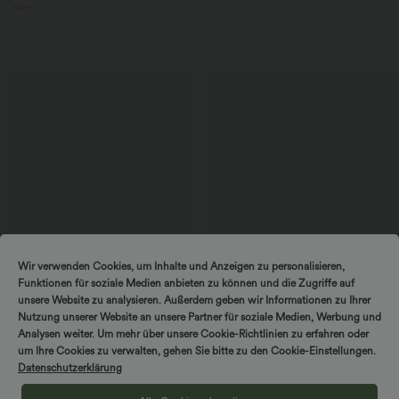
Sale
$44.95 USD
$56.95 USD
Wir verwenden Cookies, um Inhalte und Anzeigen zu personalisieren,
2 Stück -10%, 3 Stück -15%, 4 Stück
Ärmelloses Midikleid mit V-Ausschnitt,
Funktionen für soziale Medien anbieten zu können und die Zugriffe auf
-20%
Seitentaschen und Reißverschluss
Lässige Cordhose mit mittelhohem
unsere Website zu analysieren. Außerdem geben wir Informationen zu Ihrer
Bund, Reißverschluss und Seitentaschen
Nutzung unserer Website an unsere Partner für soziale Medien, Werbung und
+7
Analysen weiter. Um mehr über unsere Cookie-Richtlinien zu erfahren oder
um Ihre Cookies zu verwalten, gehen Sie bitte zu den Cookie-Einstellungen.
Datenschutzerklärung