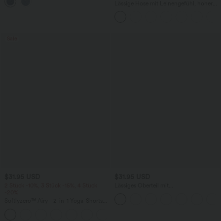
mehreren Taschen
Lässige Hose mit Leinengefühl, hoher
Taille, Kordelzug an der Seite und
weitem Bein
Sale
$31.95 USD
$31.95 USD
2 Stück -10%, 3 Stück -15%, 4 Stück
Lässiges Oberteil mit
-20%
Rundhalsausschnitt und
Fledermausärmeln
Softlyzero™ Airy - 2-in-1 Yoga-Shorts
mit superhohem Bund, mehreren
+23
Taschen und InstantCool - 17,78 cm