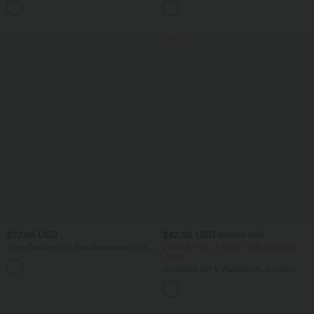
+8
Seitentaschen und Waffelstoff
weitem Bein
Sale
$27.95 USD
$42.95 USD
$50.95 USD
Yoga-Tanktop mit Rundhalsausschnitt,
2 Stück -10%, 3 Stück -15%, 4 Stück
Rüschen und InstantCool
-20%
+16
Jumpsuit mit V-Ausschnitt, kurzen
Ärmeln, plissierten Seitentaschen und
weitem Bein, fließendem Waffelmuster