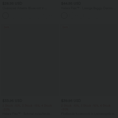
$28.95 USD
$44.95 USD
Oversized Arbeits-Bluse mit V-
Halara Flex™ - Lässige Baggy-Denim-
Ausschnitt und kurzen Ärmeln -
Shorts mit hohem Crossover-Bund und
+1
knitterfrei
mehreren Taschen
Sale
Sale
$33.95 USD
$39.95 USD
2 Stück -10%, 3 Stück -15%, 4 Stück
2 Stück -10%, 3 Stück -15%, 4 Stück
-20%
-20%
Halara Flex™ - Schmal zulaufende
Fließende hosenrock in Leinenoptik mit
Bürohose mit hohem Bund,
mittelhohem Bund, Seitentaschen und