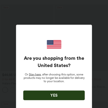
Sale
Sale
Are you shopping from the
United States
?
Or
Stay here
, after choosing this option, some
$44.95 USD
$61.95 USD
$64.95 USD
products may no longer be available for delivery
2 für 69 €, 3 für 99 €
2 Stück -10%, 3 Stück -15%, 4 Stück
to your location.
-20%
Halara Flex™ plissierte dehnbare
Stoffhose mit hohem Bund,
Halara Flex™ Baggy Jeans Low Rise mit
+23
Seitentaschen und geradem Bein
Knopf und Reißverschluss, mehreren
Taschen, weitem Bein
YES
Sale