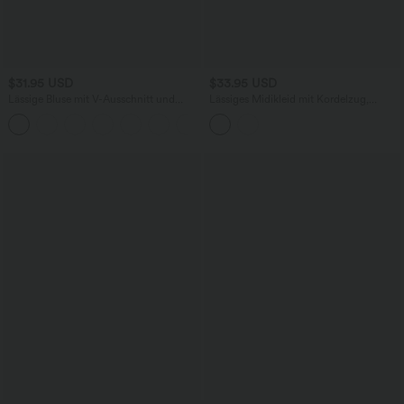
$31.95 USD
$33.95 USD
Lässige Bluse mit V-Ausschnitt und
Lässiges Midikleid mit Kordelzug,
kurzen Puffärmeln
Schlitz und geschwungenem Saum