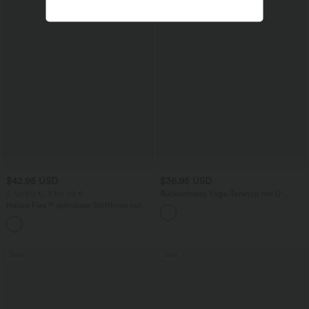
$42.95 USD
$36.95 USD
2 für 69 €, 3 für 99 €
Rückenfreies Yoga-Tanktop mit U-
Ausschnitt, überkreuzten Trägern und
Halara Flex™ dehnbare Stoffhose mit
abgerundetem Saum
hohem Bund, Waffelmuster,
+20
Seitentaschen und weitem Bein
Sale
Sale