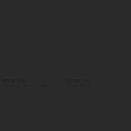
$33.95 USD
$28.95 USD
Lässiges Midikleid mit Kordelzug,
Oversized Arbeits-Bluse mit V-
Schlitz und geschwungenem Saum
Ausschnitt und kurzen Ärmeln -
knitterfrei