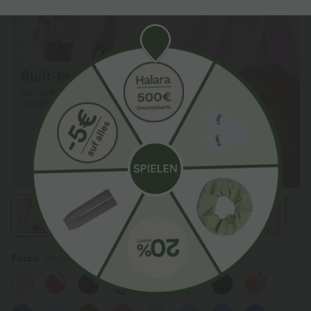
Farbe
Nosegay
Neu
Neu
Neu
Sale