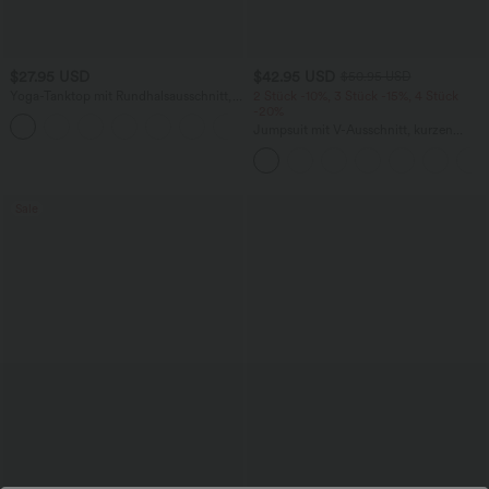
$27.95 USD
$42.95 USD
$50.95 USD
Yoga-Tanktop mit Rundhalsausschnitt,
2 Stück -10%, 3 Stück -15%, 4 Stück
Rüschen und InstantCool
-20%
+16
Jumpsuit mit V-Ausschnitt, kurzen
Ärmeln, plissierten Seitentaschen und
weitem Bein, fließendem Waffelmuster
Sale