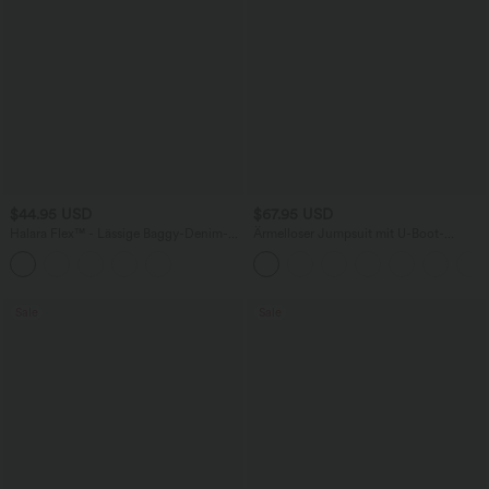
$44.95 USD
$67.95 USD
Halara Flex™ - Lässige Baggy-Denim-
Ärmelloser Jumpsuit mit U-Boot-
Shorts mit hohem Crossover-Bund und
Ausschnitt, Seitentaschen, seitlichen
mehreren Taschen
Bindebändern, Streifen und InstantCool
- Easy Peezy Edition
Sale
Sale