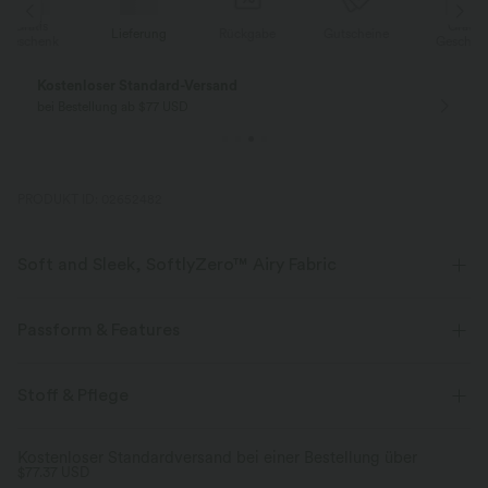
Gratis
Lieferung
Rückgabe
Gutscheine
k
Geschenk
Kostenloser Standard-Versand
bei Bestellung ab $77 USD
PRODUKT ID: 02652482
Soft and Sleek, SoftlyZero™ Airy Fabric
Fühle dich, als würdest du in der Luft schweben, mit unserem
superweichen Cool-Touch-Material.
Passform & Features
Vier-Wege-Stretch
Atmungsaktiv
Mittlerer Support
Innenshorts
Crossover-Bund
Stoff & Pflege
versteckte Taschen
überziehen
Tennis & Pickleball
Kühles Tragegefühl
Weich und glänzend
Kostenloser Standardversand bei einer Bestellung über
$77.37 USD
Mini
mit hohem Bund
Trapez
Hohe Dehnung
Feuchtigkeitsableitend