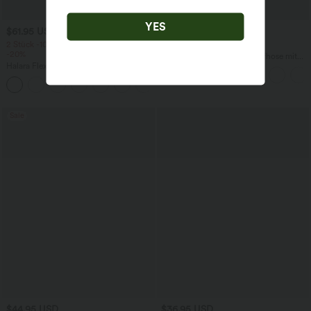
YES
$61.95 USD
$42.95 USD
$64.95 USD
2 Stück -10%, 3 Stück -15%, 4 Stück
2 für 69 €, 3 für 99 €
-20%
Halara Flex™ dehnbare Stoffhose mit
Halara Flex™ Baggy Jeans Low Rise mit
hohem Bund, Waffelmuster,
Knopf und Reißverschluss, mehreren
Seitentaschen und weitem Bein
+5
Taschen, weitem Bein
Sale
$44.95 USD
$36.95 USD