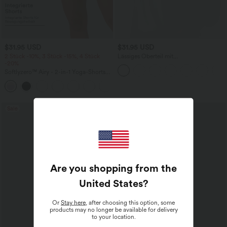
$31.95 USD
$31.95 USD
2 Stück -10%, 3 Stück -15%, 4 Stück
Lässiges Oberteil mit
-20%
Rundhalsausschnitt und
Fledermausärmeln
Softlyzero™ Airy - 2-in-1 Yoga-Shorts
mit superhohem Bund, mehreren
+23
Taschen und InstantCool - 17,78 cm
Sale
Sale
Are you shopping from the
United States
?
Or
Stay here
, after choosing this option, some
products may no longer be available for delivery
to your location.