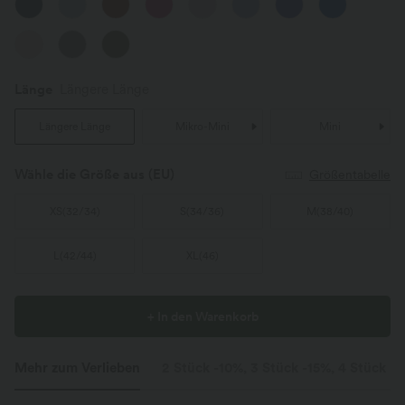
Länge
Längere Länge
Längere Länge
Mikro-Mini
Mini
Wähle die Größe aus
(EU)
Größentabelle
XS
(
32/34
)
S
(
34/36
)
M
(
38/40
)
L
(
42/44
)
XL
(
46
)
+ In den Warenkorb
Mehr zum Verlieben
2 Stück -10%, 3 Stück -15%, 4 Stück -