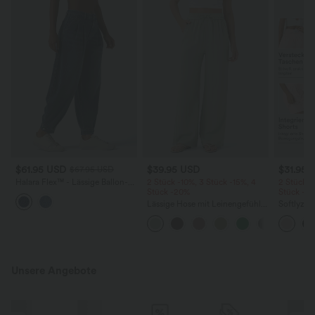
$61.95 USD
$39.95 USD
$31.95 
$67.95 USD
Halara Flex™ - Lässige Ballon-
2 Stück -10%, 3 Stück -15%, 4
2 Stück -
Joggers aus Denim mit
Stück -20%
Stück -2
mittelhohem Bund und
Lässige Hose mit Leinengefühl,
Softlyzer
mehreren Taschen
hoher Taille, Kordelzug an der
Shorts m
Seite und weitem Bein
mehreren
InstantCo
Unsere Angebote