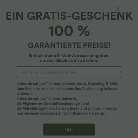
EIN GRATIS-GESCHENK
SoftlyZero™ Airy*
100 %
Softlyzero™ Airy 2-in-1-Crossover-
InstantCool-Tennisrock mit Seitentasche-
Lucid-längere Länge
4.8
(
2447
)
GARANTIERTE PREISE!
$31.95 USD
2 Stück -10%, 3 Stück -15%, 4 Stück -20%
Einfach deine E-Mail-Adresse eingeben,
um das Glücksrad zu drehen.
Indem du auf „los!“ klicken, stimmen du zu, Marketing-E-Mails
über Halara zu erhalten. du können Ihre Zustimmung jederzeit
widerrufen.
Indem du auf „los!“ klicken, haben du
die Allgemeinen Geschäftsbedingungen
und
die Aktivitätsregeln von Halara
gelesen und stimmen ihnen zu
und
erkennen die Datenschutzrichtlinie von Halara an
.
los!