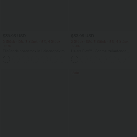
$39.95 USD
$33.95 USD
2 Stück -10%, 3 Stück -15%, 4 Stück
2 Stück -10%, 3 Stück -15%, 4 Stück
-20%
-20%
Fließende hosenrock in Leinenoptik mit
Halara Flex™ - Schmal zulaufende
mittelhohem Bund, Seitentaschen und
Bürohose mit hohem Bund,
+1
weitem Bein
Seitentaschen und Waffelstoff
Sale