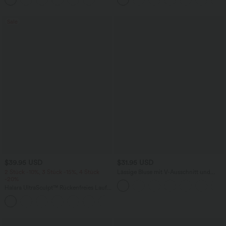
praktisch
Sale
$39.95 USD
$31.95 USD
2 Stück -10%, 3 Stück -15%, 4 Stück
Lässige Bluse mit V-Ausschnitt und
-20%
kurzen Puffärmeln
Halara UltraSculpt™ Rückenfreies Lauf-
Tanktop mit U-Ausschnitt und
+11
überkreuztem, abgerundetem Saum