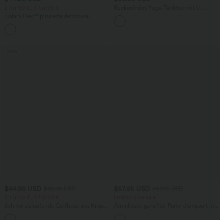
2 für 69 €, 3 für 99 €
Rückenfreies Yoga-Tanktop mit U-
Ausschnitt, überkreuzten Trägern und
Halara Flex™ plissierte dehnbare
abgerundetem Saum
Stoffhose mit hohem Bund,
+23
Seitentaschen und geradem Bein
Sale
$44.95 USD
$57.95 USD
$48.95 USD
$67.95 USD
2 für 69 €, 3 für 99 €
limited time sale
Schmal zulaufende Golfhose aus Krepp
Ärmelloser, geraffter Party-Jumpsuit mit
mit hohem Bund und Seitentaschen
V-Ausschnitt, Seitentaschen und
unsichtbarem Reißverschluss - pipi-