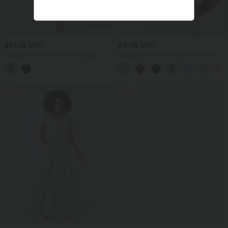
$33.95 USD
$31.95 USD
Lässiges Midikleid mit Kordelzug,
Lässige Bluse mit V-Ausschnitt und
Schlitz und geschwungenem Saum
kurzen Puffärmeln
SALE
SALE