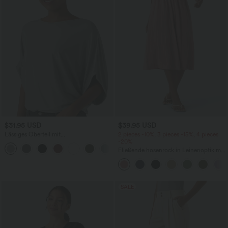
$31.95 USD
$39.95 USD
Lässiges Oberteil mit
2 pieces -10%, 3 pieces -15%, 4 pieces
Rundhalsausschnitt und
-20%
+1
Fledermausärmeln
Fließende hosenrock in Leinenoptik mit
mittelhohem Bund, Seitentaschen und
weitem Bein
SALE