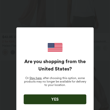
$42.95 USD
$27.95 USD
2 for €69, 3 for €99
Yoga-Tanktop mit Rundhalsausschnitt,
Rüschen und InstantCool
Halara Flex™ dehnbare Stoffhose mit
hohem Bund, Waffelmuster,
+20
Seitentaschen und weitem Bein
Are you shopping from the
United States
?
Or
Stay here
, after choosing this option, some
products may no longer be available for delivery
to your location.
YES