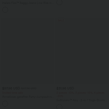
mehreren Taschen
Halara Flex™ Baggy Jeans Low Rise mit
Knopf und Reißverschluss, mehreren
+5
Taschen, weitem Bein
SALE
$57.95 USD
$31.95 USD
$67.95 USD
limited time sale
2 pieces -10%, 3 pieces -15%, 4 pieces
-20%
Ärmelloser, geraffter Party-Jumpsuit mit
V-Ausschnitt, Seitentaschen und
Softlyzero™ Airy - 2-in-1 Yoga-Shorts
+7
unsichtbarem Reißverschluss - pipi-
mit superhohem Bund, mehreren
praktisch
Taschen und InstantCool - 17,78 cm