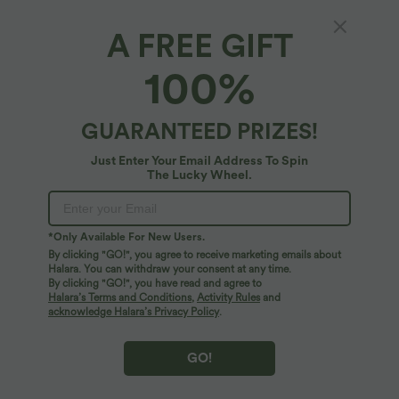
A FREE GIFT
100%
GUARANTEED PRIZES!
Just Enter Your Email Address To Spin
The Lucky Wheel.
Oops!
We can't seem to find the page you're looking for.
*Only Available For New Users.
By clicking "GO!", you agree to receive marketing emails about
Halara. You can withdraw your consent at any time.
By clicking "GO!", you have read and agree to
Shop More
Halara’s Terms and Conditions
,
Activity Rules
and
acknowledge Halara’s Privacy Policy
.
GO!