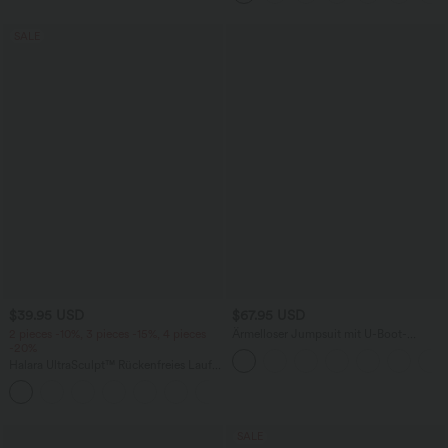
SALE
$39.95 USD
$67.95 USD
2 pieces -10%, 3 pieces -15%, 4 pieces
Ärmelloser Jumpsuit mit U-Boot-
-20%
Ausschnitt, Seitentaschen, seitlichen
Bindebändern, Streifen und InstantCool
Halara UltraSculpt™ Rückenfreies Lauf-
- Easy Peezy Edition
Tanktop mit U-Ausschnitt und
+11
überkreuztem, abgerundetem Saum
SALE