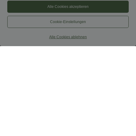
Alle Cookies akzeptieren
Cookie-Einstellungen
Alle Cookies ablehnen
$56.95 USD
$50.95 USD
Ärmelloses Midikleid mit V-Ausschnitt,
Lässiges, ärmelloses Midikleid mit
Seitentaschen und Reißverschluss
Rundhalsausschnitt, integriertem BH
und Rüschensaum
SALE
SALE