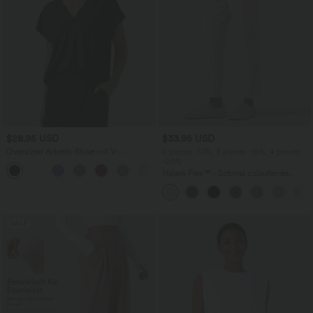
$28.95 USD
$33.95 USD
Oversized Arbeits-Bluse mit V-
2 pieces -10%, 3 pieces -15%, 4 pieces
Ausschnitt und kurzen Ärmeln -
-20%
+1
knitterfrei
Halara Flex™ - Schmal zulaufende
Bürohose mit hohem Bund,
Seitentaschen und Waffelstoff
SALE