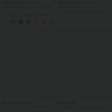
$42.95 USD
$44.95 USD
$50.95 USD
$48.95 USD
2 pieces -10%, 3 pieces -15%, 4 pieces
2 for €69, 3 for €99
-20%
Schmal zulaufende Golfhose aus Krepp
Jumpsuit mit V-Ausschnitt, kurzen
mit hohem Bund und Seitentaschen
Ärmeln, plissierten Seitentaschen und
+5
weitem Bein, fließendem Waffelmuster
SALE
$61.95 USD
$44.95 USD
$64.95 USD
2 pieces -10%, 3 pieces -15%, 4 pieces
Halara Flex™ - Lässige Baggy-Denim-
-20%
Shorts mit hohem Crossover-Bund und