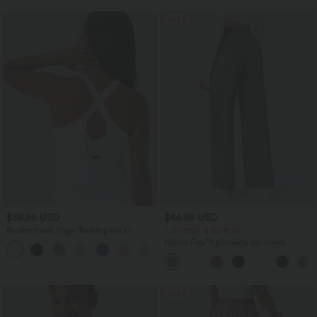
SALE
$36.95 USD
$44.95 USD
Rückenfreies Yoga-Tanktop mit U-
2 for €69, 3 for €99
Ausschnitt, überkreuzten Trägern und
Halara Flex™ plissierte dehnbare
abgerundetem Saum
Stoffhose mit hohem Bund,
Seitentaschen und geradem Bein
SALE