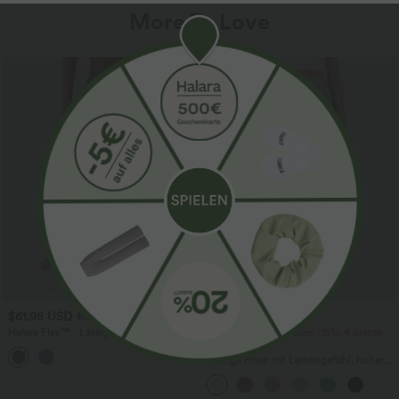
More To Love
SALE
$61.95 USD
$39.95 USD
$67.95 USD
Halara Flex™ - Lässige Ballon-Joggers
2 pieces -10%, 3 pieces -15%, 4 pieces
aus Denim mit mittelhohem Bund und
-20%
mehreren Taschen
Lässige Hose mit Leinengefühl, hoher
Taille, Kordelzug an der Seite und
weitem Bein