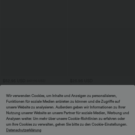
$52.95 USD
$25.95 USD
$61.95 USD
limited time sale
Extra bargain $23.49 USD
Lässiger, rückenfreier Jumpsuit mit
Softlyzero™ Plush Crossover Leggings
Seitentaschen
mit Taschen
Wir verwenden Cookies, um Inhalte und Anzeigen zu personalisieren,
+10
Funktionen für soziale Medien anbieten zu können und die Zugriffe auf
unsere Website zu analysieren. Außerdem geben wir Informationen zu Ihrer
Nutzung unserer Website an unsere Partner für soziale Medien, Werbung und
Analysen weiter. Um mehr über unsere Cookie-Richtlinien zu erfahren oder
um Ihre Cookies zu verwalten, gehen Sie bitte zu den Cookie-Einstellungen.
Datenschutzerklärung