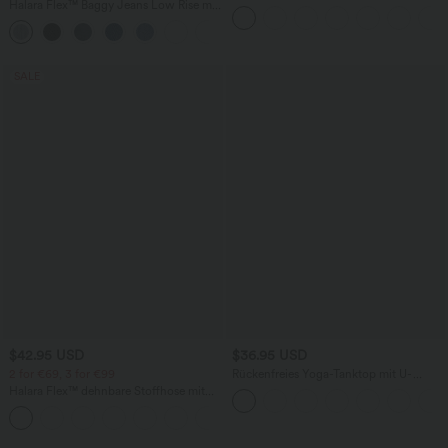
Halara Flex™ Baggy Jeans Low Rise mit
Stoffhose mit hohem Bund,
Knopf und Reißverschluss, mehreren
Seitentaschen und geradem Bein
+5
Taschen, weitem Bein
SALE
$42.95 USD
$36.95 USD
2 for €69, 3 for €99
Rückenfreies Yoga-Tanktop mit U-
Ausschnitt, überkreuzten Trägern und
Halara Flex™ dehnbare Stoffhose mit
abgerundetem Saum
hohem Bund, Waffelmuster,
+20
Seitentaschen und weitem Bein