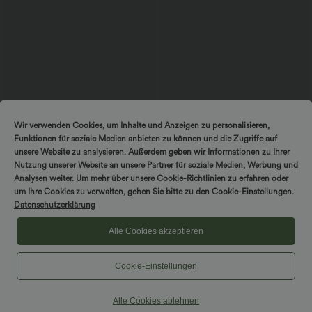
Wir verwenden Cookies, um Inhalte und Anzeigen zu personalisieren,
Funktionen für soziale Medien anbieten zu können und die Zugriffe auf
$56.95 USD
$36.95 USD
unsere Website zu analysieren. Außerdem geben wir Informationen zu Ihrer
Lässiger Jumpsuit mit U-Boot-
Lässige, geraffte Shorts mit hohem
Ausschnitt, Seitentaschen, kurzen
Bund, mehreren Taschen und Poka-Dots
Nutzung unserer Website an unsere Partner für soziale Medien, Werbung und
Ärmeln und Kordelzug - Easy Peezy
- 7,6 cm
Analysen weiter. Um mehr über unsere Cookie-Richtlinien zu erfahren oder
Edition
um Ihre Cookies zu verwalten, gehen Sie bitte zu den Cookie-Einstellungen.
SALE
Datenschutzerklärung
Alle Cookies akzeptieren
Cookie-Einstellungen
Alle Cookies ablehnen