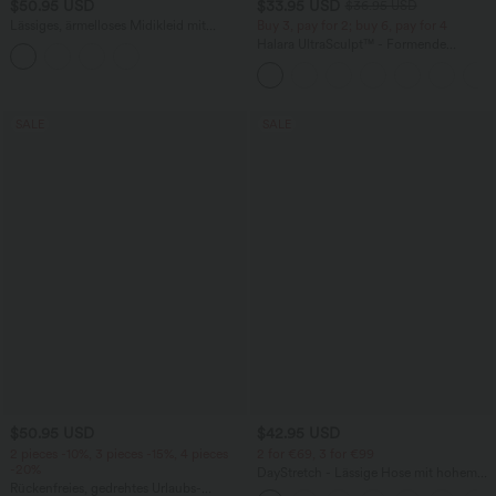
$50.95 USD
$33.95 USD
$36.95 USD
Lässiges, ärmelloses Midikleid mit
Buy 3, pay for 2; buy 6, pay for 4
Rundhalsausschnitt, integriertem BH
Halara UltraSculpt™ - Formende
und Rüschensaum
Workout-Leggings mit hohem Bund,
Seitentaschen und Bauchkontrolle
SALE
SALE
$50.95 USD
$42.95 USD
2 pieces -10%, 3 pieces -15%, 4 pieces
2 for €69, 3 for €99
-20%
DayStretch - Lässige Hose mit hohem
Rückenfreies, gedrehtes Urlaubs-
Bund, Seitentaschen und Barrel-Leg