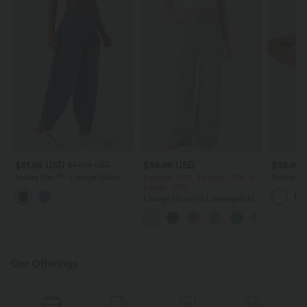
$61.95 USD
$39.95 USD
$36.95
$67.95 USD
Halara Flex™ - Lässige Ballon-
2 pieces -10%, 3 pieces -15%, 4
Rückenfre
Joggers aus Denim mit
pieces -20%
U-Ausschn
mittelhohem Bund und
Trägern 
Lässige Hose mit Leinengefühl,
mehreren Taschen
Saum
hoher Taille, Kordelzug an der
Seite und weitem Bein
Our Offerings