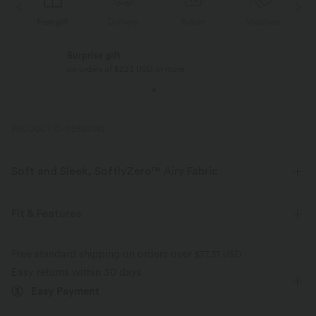
Free gift
Delivery
Return
Vouchers
Surprise gift
on orders of $223 USD or more
PRODUCT ID: 02652482
Soft and Sleek, SoftlyZero™ Airy Fabric
Feel like you're floating on air with our super-soft fabric that's cool to
touch.
Fit & Features
Four-way stretch
Breathable
Medium Support
Built-in Shorts
Crossover Waist
Free standard shipping on orders over
$77.37 USD
Easy returns within 30 days
Hidden Pockets
Pull-on
Tennis & Pickleball
Mini
Feels cool to the touch
Soft and sleek
Easy Payment
High-waisted
Trapeze
High Stretch
Moisture-wicking