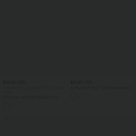
$48.95 USD
$31.95 USD
2 pieces -10%, 3 pieces -15%, 4 pieces
Softlyzero™ Airy - Yoga-Bermudashorts
-20%
mit hohem Bund, mehreren Taschen
und InstantCool
Ärmelloses, gerafftes Midikleid mit
eckigem Ausschnitt, integriertem BH
und überkreuztem Rückendesign
SALE