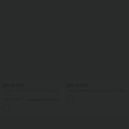
SALE
$56.95 USD
$42.95 USD
2 pieces -10%, 3 pieces -15%, 4 pieces
Hoch taillierter, fließender 2-in-1-Midi-
-20%
Tanzrock mit Seitentasche
Halara Flex™ - Lässige, gewaschene
Baggy-Jeans aus drapiertem Lyocell mit
mittelhohem Bund, mehreren Taschen
und weitem Bein
SALE