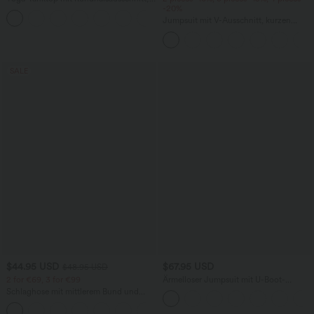
Rüschen und InstantCool
-20%
+16
Jumpsuit mit V-Ausschnitt, kurzen
Ärmeln, plissierten Seitentaschen und
weitem Bein, fließendem Waffelmuster
SALE
$44.95 USD
$67.95 USD
$48.95 USD
2 for €69, 3 for €99
Ärmelloser Jumpsuit mit U-Boot-
Ausschnitt, Seitentaschen, seitlichen
Schlaghose mit mittlerem Bund und
Bindebändern, Streifen und InstantCool
seitlichen Reißverschlusstaschen
- Easy Peezy Edition
+12