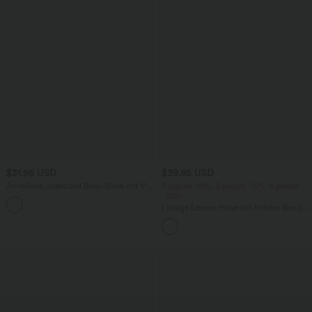
$31.95 USD
$39.95 USD
Ärmellose, oversized Büro-Bluse mit V-
2 pieces -10%, 3 pieces -15%, 4 pieces
Ausschnitt - knitterfrei
-20%
Lässige Leinen-Hose mit hohem Bund,
Kordelzug, weitem Bein und Taschen