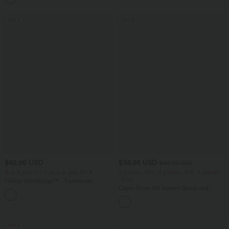
SALE
SALE
$42.95 USD
$38.95 USD
$42.95 USD
Buy 3, pay for 2; buy 6, pay for 4
2 pieces -10%, 3 pieces -15%, 4 pieces
-20%
Halara UltraSculpt™ - Formende
Workout-Leggings mit hohem Bund,
Capri-Hose mit hohem Bund und
+13
Seitentaschen, Booty-Scrunch und
Seitentaschen - leinenähnliches Material
Bauchkontrolle
SALE