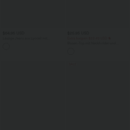
$64.95 USD
$25.95 USD
Lässige Jeans aus Lyocell mit
Extra bargain $23.49 USD
mittelhohem Bund, mehreren Taschen
Blusen-Top mit Neckholder und
und Kordelzug
Schlüssellochausschnitt, plissiert,
ärmellos, abgerundeter Saum
SALE