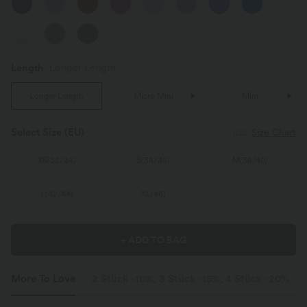
Length
Longer Length
Longer Length
Micro Mini
Mini
Select Size
(EU)
Size Chart
XS
(
32/34
)
S
(
34/36
)
M
(
38/40
)
L
(
42/44
)
XL
(
46
)
+ ADD TO BAG
More To Love
2 Stück -10%, 3 Stück -15%, 4 Stück -20%