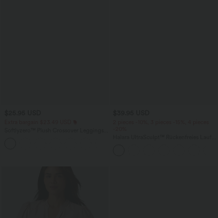
$25.95 USD
$39.95 USD
Extra bargain $23.49 USD
2 pieces -10%, 3 pieces -15%, 4 pieces
-20%
Softlyzero™ Plush Crossover Leggings
mit Taschen
Halara UltraSculpt™ Rückenfreies Lauf-
+16
Tanktop mit U-Ausschnitt und
überkreuztem, abgerundetem Saum