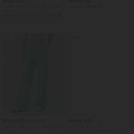
$31.95 USD
$31.95 USD
2 pieces -10%, 3 pieces -15%, 4 pieces
Lässiges Oberteil mit
-20%
Rundhalsausschnitt und
Fledermausärmeln
Softlyzero™ Airy - 2-in-1 Yoga-Shorts
mit superhohem Bund, mehreren
+23
Taschen und InstantCool - 17,78 cm
SALE
SALE
$61.95 USD
$44.95 USD
$64.95 USD
2 pieces -10%, 3 pieces -15%, 4 pieces
2 for €69, 3 for €99
-20%
Halara Flex™ plissierte dehnbare