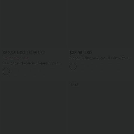
$52.95 USD
$33.95 USD
$61.95 USD
limited time sale
Ribbed A-line maxi casual skirt with a
high waistband and a slit at the hem.
Lässiger, rückenfreier Jumpsuit mit
Seitentaschen
+10
SALE