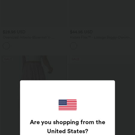
$28.95 USD
$44.95 USD
Oversized Arbeits-Bluse mit V-
Halara Flex™ - Lässige Baggy-Denim-
Ausschnitt und kurzen Ärmeln -
Shorts mit hohem Crossover-Bund und
+1
knitterfrei
mehreren Taschen
SALE
SALE
Are you shopping from the
United States
?