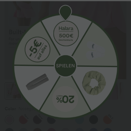
Color
Nosegay
SALE
New
New
New