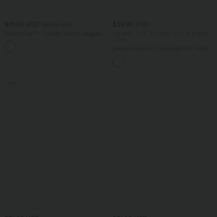
$61.95 USD
$39.95 USD
$67.95 USD
Halara Flex™ - Lässige Ballon-Joggers
2 pieces -10%, 3 pieces -15%, 4 pieces
aus Denim mit mittelhohem Bund und
-20%
mehreren Taschen
Lässige Hose mit Leinengefühl, hoher
Taille, Kordelzug an der Seite und
weitem Bein
SALE