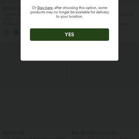
Or
Stay here
, after choosing this option, some
$39.95 USD
$33.95 USD
products may no longer be available for delivery
2 pieces -10%, 3 pieces -15%, 4 pieces
2 pieces -10%, 3 pieces -15%, 4 pieces
to your location.
-20%
-20%
Fließende hosenrock in Leinenoptik mit
Halara Flex™ - Schmal zulaufende
mittelhohem Bund, Seitentaschen und
Bürohose mit hohem Bund,
+1
weitem Bein
Seitentaschen und Waffelstoff
YES
SALE
$27.95 USD
$42.95 USD
$50.95 USD
Yoga-Tanktop mit Rundhalsausschnitt,
2 pieces -10%, 3 pieces -15%, 4 pieces