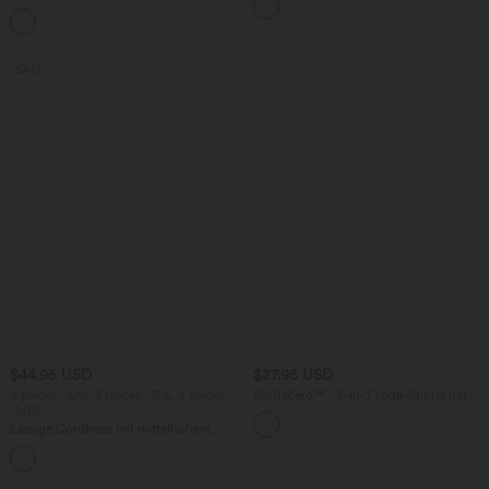
Maxikleid mit Seitentaschen und Schlitz
+8
SALE
$44.95 USD
$27.95 USD
2 pieces -10%, 3 pieces -15%, 4 pieces
SoftlyZero™ - 2-in-1 Yoga-Shorts mit
-20%
hohem Crossover-Bund, mehreren
Taschen und Ösen - schnelltrocknend,
Lässige Cordhose mit mittelhohem
7,6 cm
Bund, Reißverschluss und Seitentaschen
+7