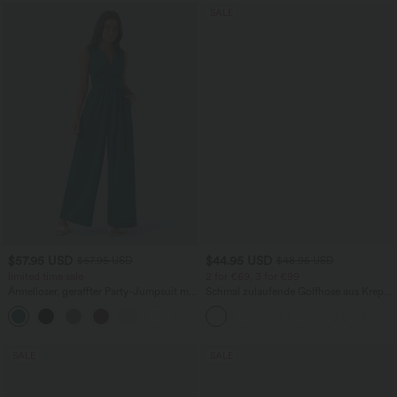
SALE
$57.95 USD
$44.95 USD
$67.95 USD
$48.95 USD
limited time sale
2 for €69, 3 for €99
Ärmelloser, geraffter Party-Jumpsuit mit
Schmal zulaufende Golfhose aus Krepp
V-Ausschnitt, Seitentaschen und
mit hohem Bund und Seitentaschen
+7
unsichtbarem Reißverschluss - pipi-
praktisch
SALE
SALE