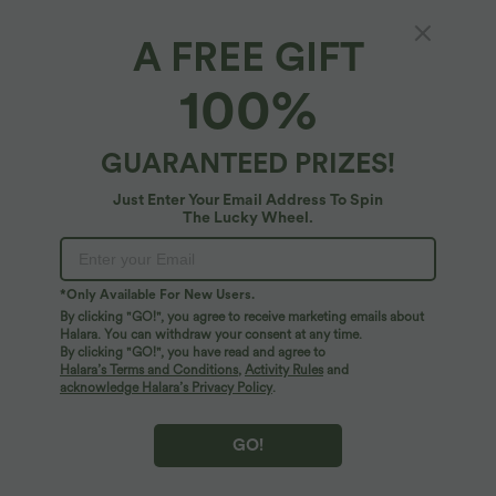
A FREE GIFT
SoftlyZero™ Airy*
100%
Softlyzero™ Airy 2-in-1-Crossover-
InstantCool-Tennisrock mit Seitentasche-
Lucid-längere Länge
4.6
(
167
)
GUARANTEED PRIZES!
$31.95 USD
2 Stück -10%, 3 Stück -15%, 4 Stück -20%
Just Enter Your Email Address To Spin
The Lucky Wheel.
*Only Available For New Users.
By clicking "GO!", you agree to receive marketing emails about
Halara. You can withdraw your consent at any time.
By clicking "GO!", you have read and agree to
Halara’s Terms and Conditions
,
Activity Rules
and
acknowledge Halara’s Privacy Policy
.
GO!