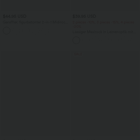
$44.95 USD
$39.95 USD
Geraffter, figurbetonter 2-in-1 Midirock
2 pieces -10%, 3 pieces -15%, 4 pieces
aus Kunstleder mit hohem Bund und
-20%
abgerundetem Saum
Lässiger Maxirock in Leinenoptik mit
hohem Bund und Kordelzug
SALE