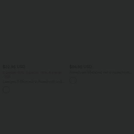
$22.95 USD
$56.95 USD
2 pieces -10%, 3 pieces -15%, 4 pieces
Ärmelloses Midikleid mit V-Ausschnitt,
-20%
Seitentaschen und Reißverschluss
Lässiges T-Shirt mit V-Ausschnitt und
kurzen Ärmeln
+9