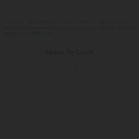
Four-Way Stretch
Skort
Logo has been integrated, some styles/colourways may vary.
It's possible some items you receive may or may not have the
brand logo.
Learn More
More To Love
SALE