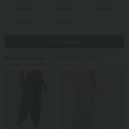
XS
(
32/34
)
S
(
34/36
)
M
(
38/40
)
L
(
42/44
)
XL
(
46
)
+ In den Warenkorb
Mehr zum Verlieben
Ähnliche Kleidungsstile