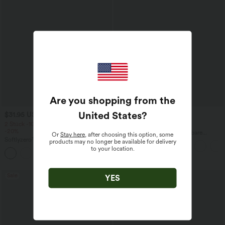
Are you shopping from the
United States
?
$31.95 USD
$44.95 USD
2 Stück -10%, 3 Stück -15%, 4 Stück
2 für 69 €, 3 für 99 €
-20%
Halara Flex™ plissierte dehnbare
Or
Stay here
, after choosing this option, some
Softlyzero™ Airy - 2-in-1 Yoga-Shorts
Stoffhose mit hohem Bund,
products may no longer be available for delivery
mit superhohem Bund, mehreren
Seitentaschen und geradem Bein
to your location.
+23
Taschen und InstantCool - 17,78 cm
Sale
YES