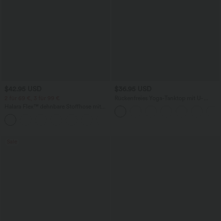
$42.95 USD
$36.95 USD
2 für 69 €, 3 für 99 €
Rückenfreies Yoga-Tanktop mit U-
Ausschnitt, überkreuzten Trägern und
Halara Flex™ dehnbare Stoffhose mit
abgerundetem Saum
hohem Bund, Waffelmuster,
+20
Seitentaschen und weitem Bein
Sale