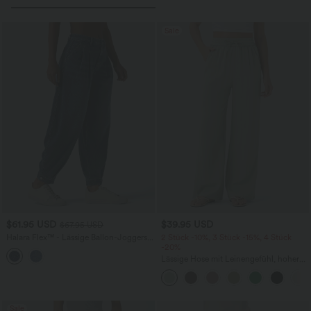
Sale
$61.95 USD
$39.95 USD
$67.95 USD
Halara Flex™ - Lässige Ballon-Joggers
2 Stück -10%, 3 Stück -15%, 4 Stück
aus Denim mit mittelhohem Bund und
-20%
mehreren Taschen
Lässige Hose mit Leinengefühl, hoher
Taille, Kordelzug an der Seite und
weitem Bein
Sale