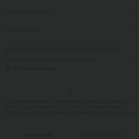
Passform & Features
Innenshorts
flacher Bund
Schlitz-Design
Stoff & Pflege
überziehen
lässig
Maxi
mit hohem Bund
Kostenloser Standardversand bei einer Bestellung über
$77.37 USD
Tunika
Vier-Wege-Stretch
Einfache Rückgabe innerhalb von 30 Tagen
Einfache Bezahlung
Einige Artikel werden mit Markenlogo geliefert, andere ohne.
Ob ein Logo enthalten ist, kann je nach Produkt variieren.
Auch Stil und Farben können leicht abweichen.
Mehr erfahren
Inspiration
Bewertungen(29)