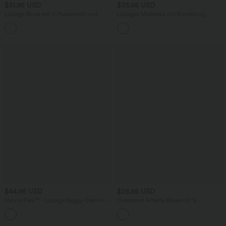
$31.95 USD
$33.95 USD
Lässige Bluse mit V-Ausschnitt und
Lässiges Midikleid mit Kordelzug,
kurzen Puffärmeln
Schlitz und geschwungenem Saum
$44.95 USD
$28.95 USD
Halara Flex™ - Lässige Baggy-Denim-
Oversized Arbeits-Bluse mit V-
Shorts mit hohem Crossover-Bund und
Ausschnitt und kurzen Ärmeln -
mehreren Taschen
knitterfrei