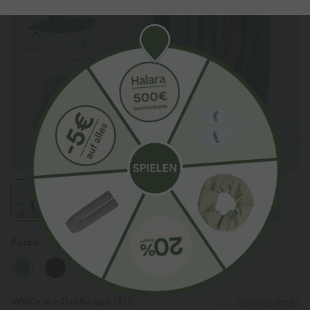
Farbe
Clear Green
Wähle die Größe aus
(EU)
Größentabelle