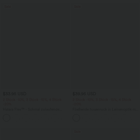
Sale
Sale
$33.95 USD
$39.95 USD
2 Stück -10%, 3 Stück -15%, 4 Stück
2 Stück -10%, 3 Stück -15%, 4 Stück
-20%
-20%
Halara Flex™ - Schmal zulaufende
Fließende hosenrock in Leinenoptik mit
Bürohose mit hohem Bund,
mittelhohem Bund, Seitentaschen und
+8
Seitentaschen und Waffelstoff
weitem Bein
Sale