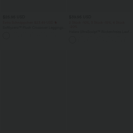
$25.95 USD
$39.95 USD
Extra Schnäppchen $23.49 USD
2 Stück -10%, 3 Stück -15%, 4 Stück
-20%
Softlyzero™ Plush Crossover Leggings
mit Taschen
Halara UltraSculpt™ Rückenfreies Lauf-
+16
Tanktop mit U-Ausschnitt und
überkreuztem, abgerundetem Saum