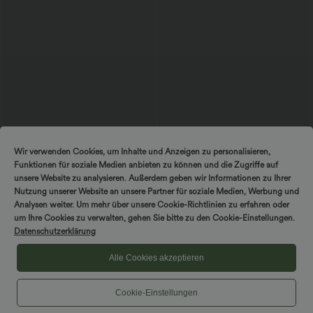
$56.95 USD
$33.95 USD
$36.95 USD
Wir verwenden Cookies, um Inhalte und Anzeigen zu personalisieren,
Ärmelloses Midikleid mit V-Ausschnitt,
Nimm 3, zahle 2; nimm 6, zahle 4
Funktionen für soziale Medien anbieten zu können und die Zugriffe auf
Seitentaschen und Reißverschluss
Halara UltraSculpt™ - Formende
Workout-Leggings mit hohem Bund,
unsere Website zu analysieren. Außerdem geben wir Informationen zu Ihrer
Seitentaschen und Bauchkontrolle
Nutzung unserer Website an unsere Partner für soziale Medien, Werbung und
Analysen weiter. Um mehr über unsere Cookie-Richtlinien zu erfahren oder
um Ihre Cookies zu verwalten, gehen Sie bitte zu den Cookie-Einstellungen.
Datenschutzerklärung
Alle Cookies akzeptieren
Cookie-Einstellungen