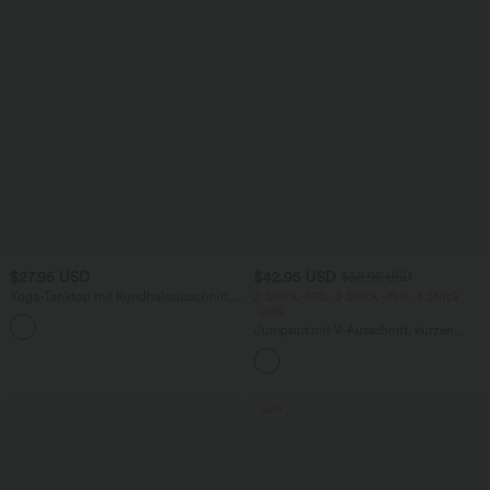
$27.95 USD
$42.95 USD
$50.95 USD
Yoga-Tanktop mit Rundhalsausschnitt,
2 Stück -10%, 3 Stück -15%, 4 Stück
Rüschen und InstantCool
-20%
+16
Jumpsuit mit V-Ausschnitt, kurzen
Ärmeln, plissierten Seitentaschen und
weitem Bein, fließendem Waffelmuster
Sale