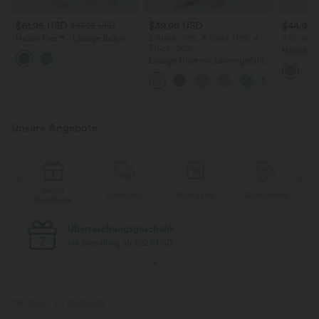
$61.95 USD
$39.95 USD
$44.95
$67.95 USD
Halara Flex™ - Lässige Ballon-
2 Stück -10%, 3 Stück -15%, 4
2 für 69 €
Joggers aus Denim mit
Stück -20%
Halara Fl
mittelhohem Bund und
Lässige Hose mit Leinengefühl,
Stoffhos
mehreren Taschen
hoher Taille, Kordelzug an der
Seitenta
Seite und weitem Bein
Unsere Angebote
Gratis
Lieferung
Rückgabe
Gutscheine
k
Geschenk
Kostenloser Standard-Versand
bei Bestellung ab $77 USD
PRODUKT ID: 02835678