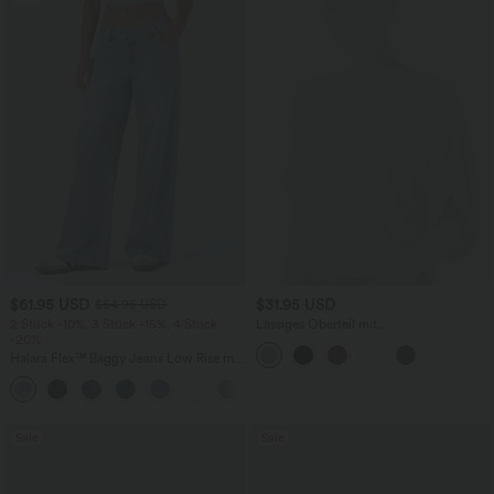
$61.95 USD
$31.95 USD
$64.95 USD
2 Stück -10%, 3 Stück -15%, 4 Stück
Lässiges Oberteil mit
-20%
Rundhalsausschnitt und
Fledermausärmeln
Halara Flex™ Baggy Jeans Low Rise mit
Knopf und Reißverschluss, mehreren
+5
Taschen, weitem Bein
Sale
Sale