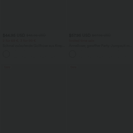
$44.95 USD
$57.95 USD
$48.95 USD
$67.95 USD
2 für 69 €, 3 für 99 €
limited time sale
Schmal zulaufende Golfhose aus Krepp
Ärmelloser, geraffter Party-Jumpsuit mit
mit hohem Bund und Seitentaschen
V-Ausschnitt, Seitentaschen und
unsichtbarem Reißverschluss - pipi-
praktisch
Sale
Sale