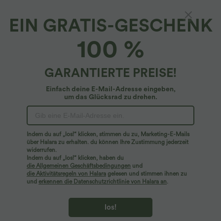
EIN GRATIS-GESCHENK
Lässiger, gerippter, drapierter 2-in-1 Maxirock
100 %
mit hohem Bund und Bauchkontrolle
4.5
(
29
)
GARANTIERTE PREISE!
$42.95 USD
Einfach deine E-Mail-Adresse eingeben,
um das Glücksrad zu drehen.
Indem du auf „los!“ klicken, stimmen du zu, Marketing-E-Mails
über Halara zu erhalten. du können Ihre Zustimmung jederzeit
widerrufen.
Indem du auf „los!“ klicken, haben du
die Allgemeinen Geschäftsbedingungen
und
die Aktivitätsregeln von Halara
gelesen und stimmen ihnen zu
und
erkennen die Datenschutzrichtlinie von Halara an
.
los!