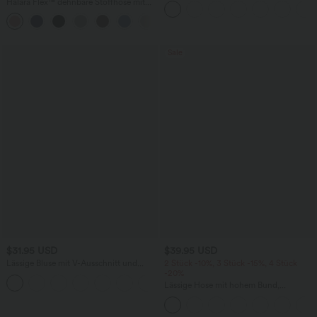
Halara Flex™ dehnbare Stoffhose mit
hohem Bund, Waffelmuster,
+20
Seitentaschen und weitem Bein
Sale
$31.95 USD
$39.95 USD
Lässige Bluse mit V-Ausschnitt und
2 Stück -10%, 3 Stück -15%, 4 Stück
kurzen Puffärmeln
-20%
Lässige Hose mit hohem Bund,
Kordelzug, weitem Bein und verkürzter
Länge, Leinenoptik, mit Seitentaschen