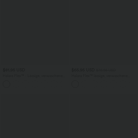
$81.95 USD
$65.95 USD
$70.95 USD
Halara Flex™ - Lässige, verwaschene
Halara Flex™ lässige, verwaschene
Baggy-Jeans mit mittelhohem Bund,
Baggy Jeans aus elastischem Strick-
mehreren Taschen und weitem Bein
Denim mit niedrigem Bund, Knopf,
Reißverschluss, mehreren Taschen und
weitem Bein