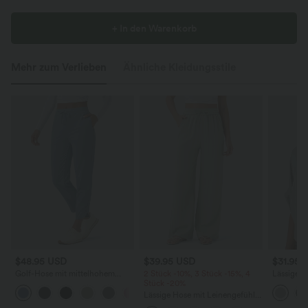
+ In den Warenkorb
Mehr zum Verlieben
Ähnliche Kleidungsstile
$48.95 USD
$39.95 USD
$31.95 
Golf-Hose mit mittelhohem
2 Stück -10%, 3 Stück -15%, 4
Lässiges 
Bund, Seitentaschen und schmal
Stück -20%
Rundhals
+2
zulaufendem Bein -
Flederma
Lässige Hose mit Leinengefühl,
schnelltrocknend, UPF40+
hoher Taille, Kordelzug an der