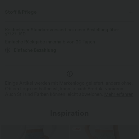
Vier-Wege-Stretch
Atmungsaktiv
flacher Bund
Schlitz-Design
überziehen
Urlaub
Stoff & Pflege
Knöchellänge
mit hohem Bund
weites Bein
Ultraleichtgewicht
schnelltrocknend
Kostenloser Standardversand bei einer Bestellung über
$77.37 USD
Mittlere Dehnung
Vier-Wege-Stretch
Lockerer Passform
Feuchtigkeitsableitend
Kaum spürbarer Komfort
Einfache Rückgabe innerhalb von 30 Tagen
Schnelltrocknend & kühl
Das nahezu schwerelose Material
Einfache Bezahlung
ermöglicht uneingeschränkte
Atmungsaktives, schweißabsor
Bewegungsfreiheit den ganzen Tag.
Material für ganztägigen Komf
Einige Artikel werden mit Markenlogo geliefert, andere ohne.
Ob ein Logo enthalten ist, kann je nach Produkt variieren.
Auch Stil und Farben können leicht abweichen.
Mehr erfahren
Inspiration
Sale