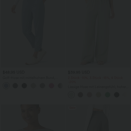
$48.95 USD
$39.95 USD
Golf-Hose mit mittelhohem Bund,
2 Stück -10%, 3 Stück -15%, 4 Stück
Seitentaschen und schmal zulaufendem
-20%
+2
Bein - schnelltrocknend, UPF40+
Lässige Hose mit Leinengefühl, hoher
Taille, Kordelzug an der Seite und
weitem Bein
Sale