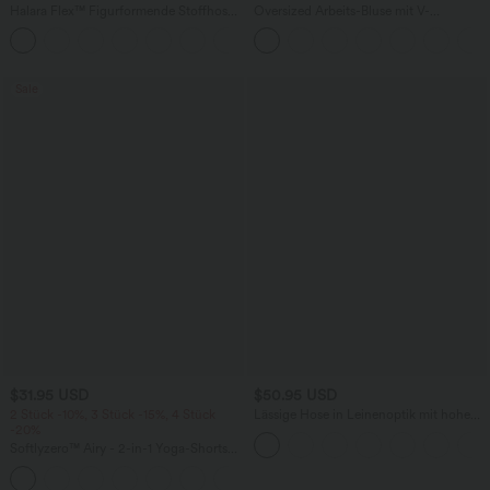
Halara Flex™ Figurformende Stoffhose
Oversized Arbeits-Bluse mit V-
aus Micro-Waffel-Stoff mit hohem
Ausschnitt und kurzen Ärmeln -
+10
Bund, weitem Bein, Seitentasche,
knitterfrei
Energiehose
Sale
$31.95 USD
$50.95 USD
2 Stück -10%, 3 Stück -15%, 4 Stück
Lässige Hose in Leinenoptik mit hohem
-20%
Bund, mehreren Taschen und geradem
Bein
Softlyzero™ Airy - 2-in-1 Yoga-Shorts
mit superhohem Bund, mehreren
+23
Taschen und InstantCool - 17,78 cm