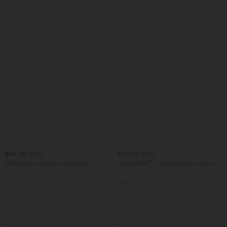
$44.95 USD
$76.95 USD
Mittelhohe, schnell trocknende
Halara Flex™ - Verwaschene Jeans aus
Golfhose mit mehreren Taschen
elastischem Strick-Denim mit hohem
+1
Bund, mehreren Taschen, Rollsaum und
weitem Bein
Sale