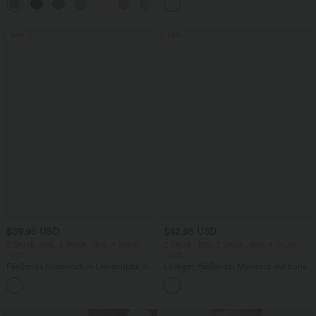
+10
und weitem Bein - Easy Peezy
Seitentasche
Sale
Sale
$39.95 USD
$42.95 USD
2 Stück -10%, 3 Stück -15%, 4 Stück
2 Stück -10%, 3 Stück -15%, 4 Stück
-20%
-20%
Fließende hosenrock in Leinenoptik mit
Lässiger, fließender Maxirock mit hohem
mittelhohem Bund, Seitentaschen und
Bund und Raffung
+1
weitem Bein