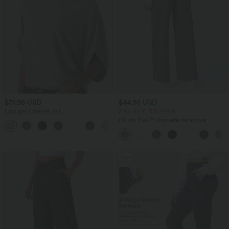
$31.95 USD
$44.95 USD
Lässiges Oberteil mit
2 für 69 €, 3 für 99 €
Rundhalsausschnitt und
Halara Flex™ plissierte dehnbare
+1
Fledermausärmeln
Stoffhose mit hohem Bund,
Seitentaschen und geradem Bein
Sale