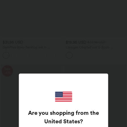
$31.95 USD
$19.95 USD
$27.95 USD
Gerafftes Büro-Tanktop mit V-
Lässiges Oberteil mit U-Boot-
Ausschnitt und integriertem BH
Ausschnitt, langen Ärmeln,
Daumenlöchern und Streifen
Sale
-41%
Are you shopping from the
United States
?