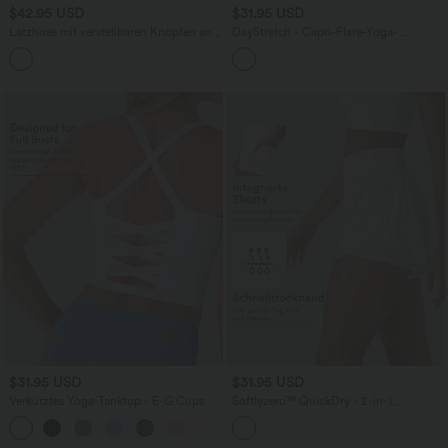
$42.95 USD
$31.95 USD
Latzhose mit verstellbaren Knöpfen an
DayStretch - Capri-Flare-Yoga-
den Schulterträgern und mehrere
Leggings mit hohem Bund und
+11
Taschen
Seitentasche
$31.95 USD
$31.95 USD
Verkürztes Yoga-Tanktop - E-G Cups
Softlyzero™ QuickDry - 2-in-1
Laufshorts mit hohem Bund,
Seitentaschen, reflektierenden Punkten
und überkreuztem Saum