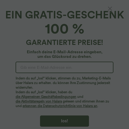
EIN GRATIS-GESCHENK
Breezeful™*
100 %
Hose mit hohem Bund, Tasche und
Bauchkontrolle - schnelltrocknend
$36.95 USD
GARANTIERTE PREISE!
Einfach deine E-Mail-Adresse eingeben,
um das Glücksrad zu drehen.
Indem du auf „los!“ klicken, stimmen du zu, Marketing-E-Mails
über Halara zu erhalten. du können Ihre Zustimmung jederzeit
widerrufen.
Indem du auf „los!“ klicken, haben du
die Allgemeinen Geschäftsbedingungen
und
die Aktivitätsregeln von Halara
gelesen und stimmen ihnen zu
und
erkennen die Datenschutzrichtlinie von Halara an
.
los!