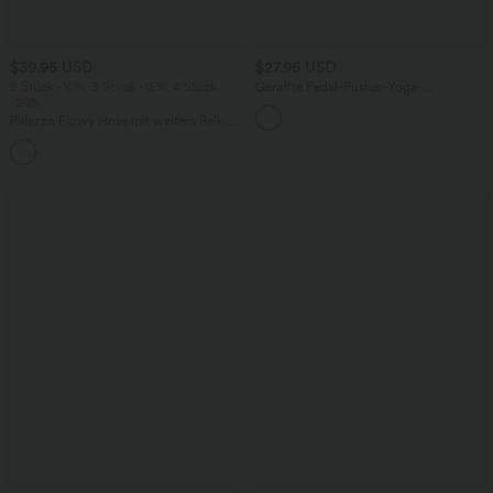
$39.95 USD
$27.95 USD
2 Stück -10%, 3 Stück -15%, 4 Stück
Geraffte Pedal-Pusher-Yoga-
-20%
Jogginghose mit hohem Bund und
Seitentaschen
Palazzo Flowy Hose mit weitem Bein,
mittelhohem elastischem Bund,
+3
Kordelzug und Seitentaschen