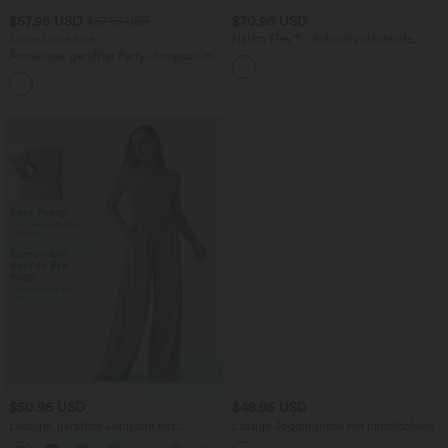
$57.95 USD
$70.95 USD
$67.95 USD
limited time sale
Halara Flex™ - Schmal zulaufende
Arbeits-Hose mit hohem Bund und
Ärmelloser, geraffter Party-Jumpsuit mit
Seitentaschen
V-Ausschnitt, Seitentaschen und
+7
unsichtbarem Reißverschluss - pipi-
praktisch
$50.95 USD
$48.95 USD
Lässiger, geraffter Jumpsuit mit
Lässige Jogginghose mit mittelhohem
Seitentaschen, verstellbaren Trägern
Bund, Knopfleiste, Reißverschluss und