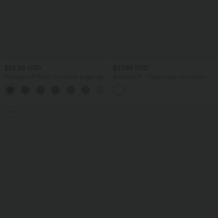
$25.95 USD
$27.95 USD
Softlyzero™ Plush Crossover Leggings
Breezeful™ - Capri-Hose mit hohem
mit Taschen
Bund, Seitentaschen und
+16
Bauchkontrolle - schnelltrocknend
Sale