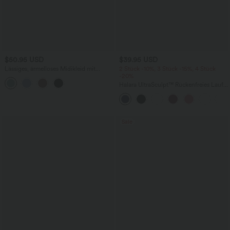
$50.95 USD
$39.95 USD
Lässiges, ärmelloses Midikleid mit
2 Stück -10%, 3 Stück -15%, 4 Stück
Rundhalsausschnitt, integriertem BH
-20%
und Rüschensaum
Halara UltraSculpt™ Rückenfreies Lauf-
Tanktop mit U-Ausschnitt und
überkreuztem, abgerundetem Saum
Sale