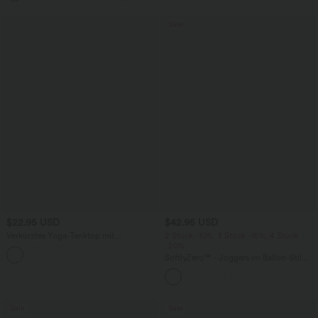
Sale
$22.95 USD
$42.95 USD
Verkürztes Yoga-Tanktop mit
2 Stück -10%, 3 Stück -15%, 4 Stück
Rundhalsausschnitt und InstantCool -
-20%
UPF50+
SoftlyZero™ - Joggers im Ballon-Stil mit
hohem Bund, Gesäßtaschen und
Bauchkontrolle
Sale
Sale