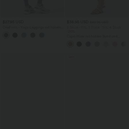
$27.95 USD
$38.95 USD
$42.95 USD
OneForm - Yoga-Leggings mit hohem
2 Stück -10%, 3 Stück -15%, 4 Stück
Bund, Bauchkontrolle und nahtlosem
-20%
Flow - Po-Lifting
Capri-Hose mit hohem Bund und
Seitentaschen - leinenähnliches Material
Sale