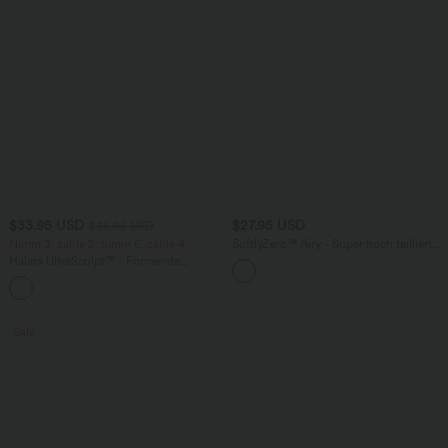
$33.95 USD
$27.95 USD
$36.95 USD
Nimm 3, zahle 2; nimm 6, zahle 4
SoftlyZero™ Airy - Super hoch taillierte
2-in-1-Yoga-Shorts mit Gesäßtasche
Halara UltraSculpt™ - Formende
und Seitentasche-längere Länge
Workout-Leggings mit hohem Bund,
+17
Seitentaschen und Bauchkontrolle
Sale