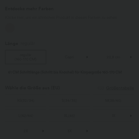
Entdecke mehr Farben
Klicke hier, um ein ähnliches Produkt in diesen Farben zu sehen
Länge
regulär
regulär
Capri
22,8 cm
(
160-170 CM
)
61 CM Schrittlänge (Schritt bis Knöchel) für Körpergröße 160-170 CM
Wähle die Größe aus
(EU)
Größentabelle
XS
(
32/34
)
S
(
34/36
)
M
(
38/40
)
L
(
42/44
)
XL
(
46
)
1X
2X
3X