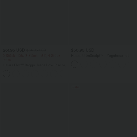
$61.95 USD
$50.95 USD
$64.95 USD
2 Stück -10%, 3 Stück -15%, 4 Stück
Halara UltraSculpt™ - Yogahose mit
-20%
hohem Bund, Seitentaschen,
Bauchkontrolle und weitem Bein
Halara Flex™ Baggy Jeans Low Rise mit
Knopf und Reißverschluss, mehreren
+5
Taschen, weitem Bein
Sale