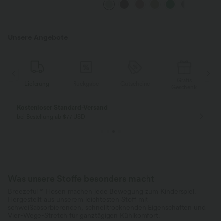
Seite und weitem Bein
Unsere Angebote
Gratis
ferung
Rückgabe
Gutscheine
Lieferung
Geschenk
Gratis Rückgabe
Einfache Rückg
nur für Neukunden in Deutschland
innerhalb 30 Tage
Was unsere Stoffe besonders macht
Breezeful™ Hosen machen jede Bewegung zum Kinderspiel.
Hergestellt aus unserem leichtesten Stoff mit
schweißabsorbierenden, schnelltrocknenden Eigenschaften und
Vier-Wege-Stretch für ganztägigen Kühlkomfort.