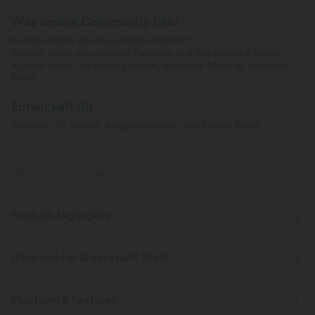
Was unsere Community liebt
Kunden feiern den dauerhaften Komfort.
Kunden loben die perfekte Passform und das stylische Design.
Kunden loben das atmungsaktive, kühlende Material, das frisch
bleibt.
Entwickelt für
Gemacht für Urlaub, Alltagsaktivitäten und heißes Klima
PRODUKT ID: 02802398
Produkt-Highlights
Ultraleichter Breezeful™ Stoff
Mache jede Bewegung mühelos. Dies ist unser leichtester Stoff, der
schnell trocknet, um zusätzlichen Komfort zu bieten.
Passform & Features