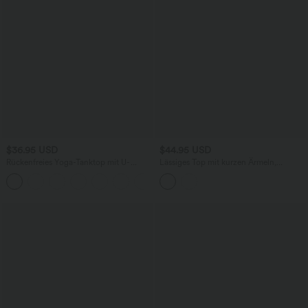
$36.95 USD
$44.95 USD
Rückenfreies Yoga-Tanktop mit U-
Lässiges Top mit kurzen Ärmeln,
Ausschnitt, überkreuzten Trägern und
integriertem BH, One-Shoulder-Design,
abgerundetem Saum
Polka-Dots und abgerundetem Saum