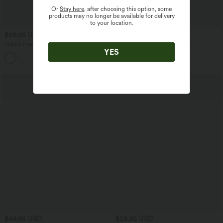
Or
Stay here
, after choosing this option, some
products may no longer be available for delivery
to your location.
$29.95 USD
$31.95 USD
$50.95 USD
Halara Flex™ DayStretch - Verkürzte
Tanktop aus Baumwolle mit
YES
Bürohose mit hohem Bund,
Schnürdesign und mehrlagigem
Seitentaschen, Bauchkontrolle und
Rüschensaum
weitem Bein
$44.95 USD
$28.95 USD