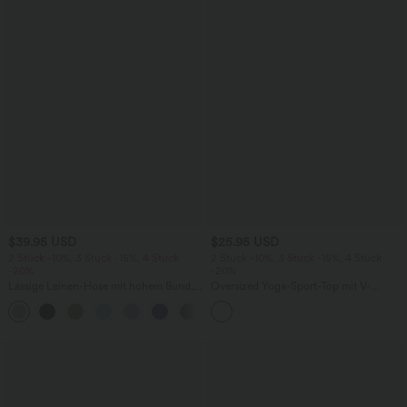
$39.95 USD
$25.95 USD
2 Stück -10%, 3 Stück -15%, 4 Stück
2 Stück -10%, 3 Stück -15%, 4 Stück
-20%
-20%
Lässige Leinen-Hose mit hohem Bund,
Oversized Yoga-Sport-Top mit V-
Kordelzug, weitem Bein und Taschen
Ausschnitt, kurzen Ärmeln und
+5
InstantCool - schnelltrocknend