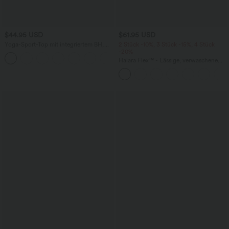
$44.95 USD
$61.95 USD
Yoga-Sport-Top mit integriertem BH,
2 Stück -10%, 3 Stück -15%, 4 Stück
One-Shoulder-Design, langen Ärmeln,
-20%
+3
Daumenlöchern und gebogenem Saum
Halara Flex™ - Lässige, verwaschene
- schnelltrocknend
Jeans mit hohem Bund, mehreren
Taschen, Streifen und weitem Bein