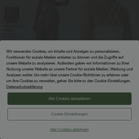
Wir verwenden Cookies, um Inhalte und Anzeigen zu personalisieren,
Funktionen für soziale Medien anbieten zu können und die Zugriffe auf
unsere Website zu analysieren. Außerdem geben wir Informationen zu Ihrer
Nutzung unserer Website an unsere Partner für soziale Medien, Werbung und
Analysen weiter. Um mehr über unsere Cookie-Richtlinien zu erfahren oder
um Ihre Cookies zu verwalten, gehen Sie bitte zu den Cookie-Einstellungen.
$48.95 USD
$44.95 USD
Datenschutzerklärung
DayStretch - Yoga-Hose mit hohem
Rückenfreies, plissiertes Yoga-Camisole-
Bund, Seitentaschen, Bauchkontrolle
Top mit überkreuzten Doppelträgern -
Alle Cookies akzeptieren
+6
und weitem Bein
schnelltrocknend
Cookie-Einstellungen
Sale
Alle Cookies ablehnen