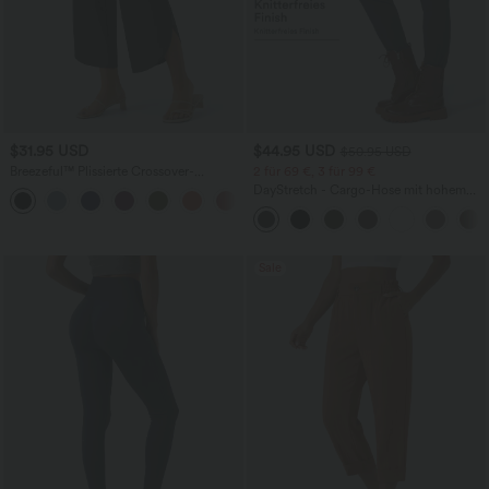
$31.95 USD
$44.95 USD
$50.95 USD
Breezeful™ Plissierte Crossover-
2 für 69 €, 3 für 99 €
Urlaubs-Hose mit hohem Bund und
DayStretch - Cargo-Hose mit hohem
+6
Seitentaschen - schnelltrocknend
Bund, Seitentaschen und schmaler
Passform
Sale