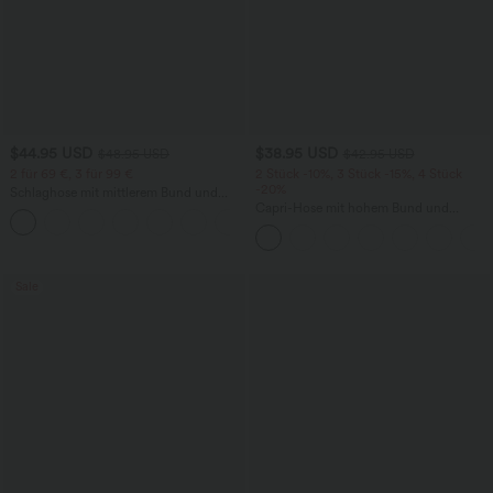
$44.95 USD
$38.95 USD
$48.95 USD
$42.95 USD
2 für 69 €, 3 für 99 €
2 Stück -10%, 3 Stück -15%, 4 Stück
-20%
Schlaghose mit mittlerem Bund und
seitlichen Reißverschlusstaschen
Capri-Hose mit hohem Bund und
+12
Seitentaschen - leinenähnliches Material
Sale