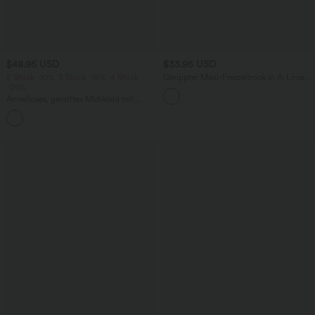
$48.95 USD
$33.95 USD
2 Stück -10%, 3 Stück -15%, 4 Stück
Gerippter Maxi-Freizeitrock in A-Linie
-20%
mit hohem Bund und Schlitzsaum
Ärmelloses, gerafftes Midikleid mit
eckigem Ausschnitt, integriertem BH
und überkreuztem Rückendesign