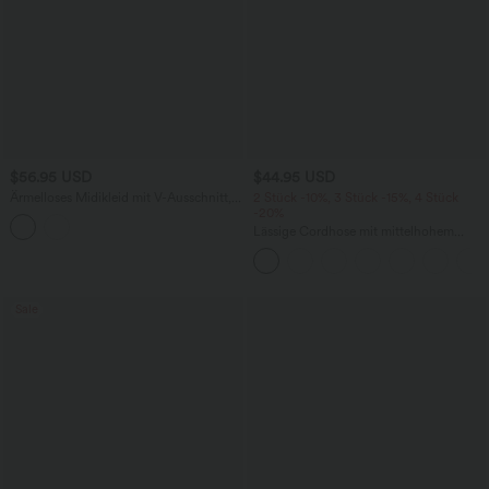
$56.95 USD
$44.95 USD
Ärmelloses Midikleid mit V-Ausschnitt,
2 Stück -10%, 3 Stück -15%, 4 Stück
Seitentaschen und Reißverschluss
-20%
Lässige Cordhose mit mittelhohem
Bund, Reißverschluss und Seitentaschen
Sale