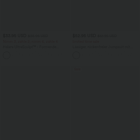
$33.95 USD
$52.95 USD
$36.95 USD
$61.95 USD
Nimm 3, zahle 2; nimm 6, zahle 4
limited time sale
Halara UltraSculpt™ - Formende
Lässiger, rückenfreier Jumpsuit mit
Workout-Leggings mit hohem Bund,
Seitentaschen
+17
Seitentaschen und Bauchkontrolle
Sale