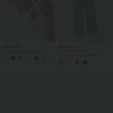
$36.95 USD
$44.95 USD
Rückenfreies Yoga-Tanktop mit U-
2 für 69 €, 3 für 99 €
Ausschnitt, überkreuzten Trägern und
Halara Flex™ plissierte dehnbare
abgerundetem Saum
Stoffhose mit hohem Bund,
Seitentaschen und geradem Bein
Sale