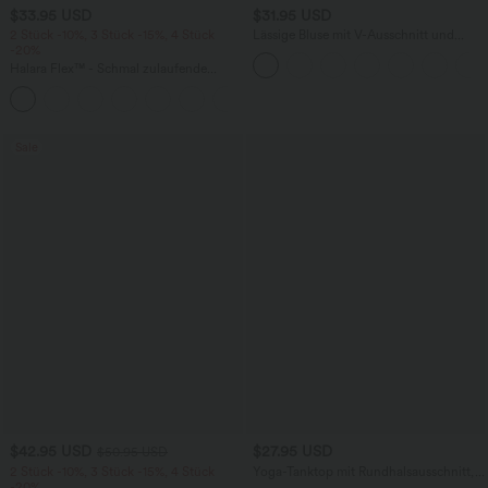
$33.95 USD
$31.95 USD
2 Stück -10%, 3 Stück -15%, 4 Stück
Lässige Bluse mit V-Ausschnitt und
-20%
kurzen Puffärmeln
Halara Flex™ - Schmal zulaufende
Bürohose mit hohem Bund,
+8
Seitentaschen und Waffelstoff
Sale
$42.95 USD
$27.95 USD
$50.95 USD
2 Stück -10%, 3 Stück -15%, 4 Stück
Yoga-Tanktop mit Rundhalsausschnitt,
-20%
Rüschen und InstantCool