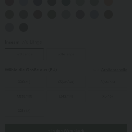
Inseam️
7/8 Länge
7/8 Länge
volle länge
Wähle die Größe aus
(EU)
Größentabelle
XXS
(
30
)
XS
(
32/34
)
S
(
34/36
)
M
(
38/40
)
L
(
42/44
)
XL
(
46
)
XXL
(
48
)
+ In den Warenkorb