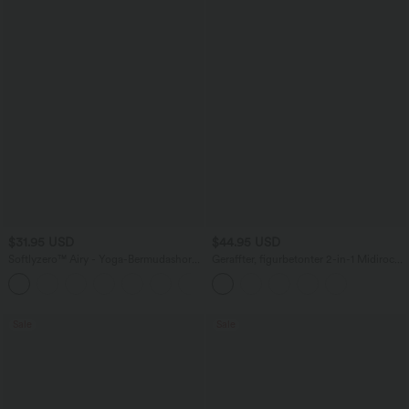
$31.95 USD
$44.95 USD
Softlyzero™ Airy - Yoga-Bermudashorts
Geraffter, figurbetonter 2-in-1 Midirock
mit hohem Bund, mehreren Taschen
aus Kunstleder mit hohem Bund und
+16
und InstantCool
abgerundetem Saum
Sale
Sale