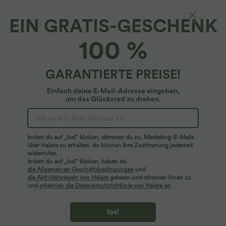
EIN GRATIS-GESCHENK
Halara UltraSculpt™*
100 %
Halara UltraSculpt™ - Formende Workout-
Leggings mit hohem Bund, Seitentaschen und
Bauchkontrolle
4.8
(
38736
)
GARANTIERTE PREISE!
$33.95 USD
$36.95 USD
Einfach deine E-Mail-Adresse eingeben,
um das Glücksrad zu drehen.
Indem du auf „los!“ klicken, stimmen du zu, Marketing-E-Mails
über Halara zu erhalten. du können Ihre Zustimmung jederzeit
widerrufen.
Indem du auf „los!“ klicken, haben du
die Allgemeinen Geschäftsbedingungen
und
die Aktivitätsregeln von Halara
gelesen und stimmen ihnen zu
und
erkennen die Datenschutzrichtlinie von Halara an
.
los!