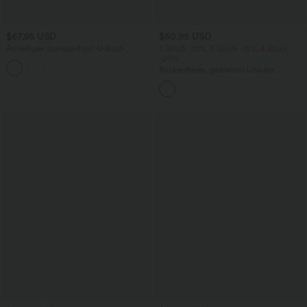
$67.95 USD
$50.95 USD
Ärmelloser Jumpsuit mit U-Boot-
2 Stück -10%, 3 Stück -15%, 4 Stück
Ausschnitt, Seitentaschen, seitlichen
-20%
+8
Bindebändern, Streifen und InstantCool
Rückenfreies, gedrehtes Urlaubs-
- Easy Peezy Edition
Maxikleid mit Seitentaschen und Schlitz