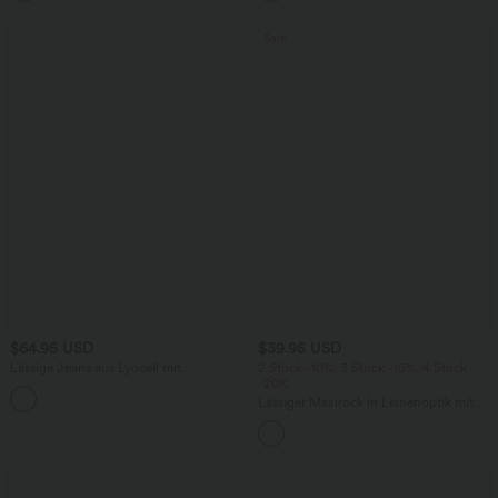
Sale
$64.95 USD
$39.95 USD
Lässige Jeans aus Lyocell mit
2 Stück -10%, 3 Stück -15%, 4 Stück
mittelhohem Bund, mehreren Taschen
-20%
und Kordelzug
Lässiger Maxirock in Leinenoptik mit
hohem Bund und Kordelzug