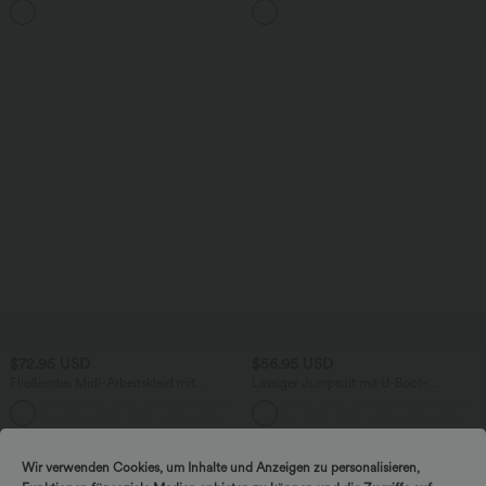
- 7,6 cm
$72.95 USD
$56.95 USD
Fließendes Midi-Arbeitskleid mit
Lässiger Jumpsuit mit U-Boot-
Seitentaschen, Fledermausärmeln und
Ausschnitt, Seitentaschen, kurzen
Bauchkontrolle
Ärmeln und Kordelzug - Easy Peezy
Edition
Wir verwenden Cookies, um Inhalte und Anzeigen zu personalisieren,