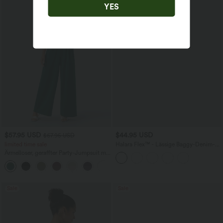
YES
$57.95 USD
$44.95 USD
$67.95 USD
limited time sale
Halara Flex™ - Lässige Baggy-Denim-
Shorts mit hohem Crossover-Bund und
Ärmelloser, geraffter Party-Jumpsuit mit
mehreren Taschen
V-Ausschnitt, Seitentaschen und
+7
unsichtbarem Reißverschluss - pipi-
praktisch
Sale
Sale