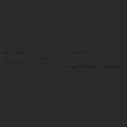
$42.95 USD
$22.95 USD
Nimm 3, zahle 2; nimm 6, zahle 4
2 Stück -10%, 3 Stück -15%, 4 Stück
-20%
Halara UltraSculpt™ - Formende
Workout-Leggings mit hohem Bund,
Lässiges T-Shirt mit V-Ausschnitt und
+13
Seitentaschen, Booty-Scrunch und
kurzen Ärmeln
Bauchkontrolle
Sale
Sale