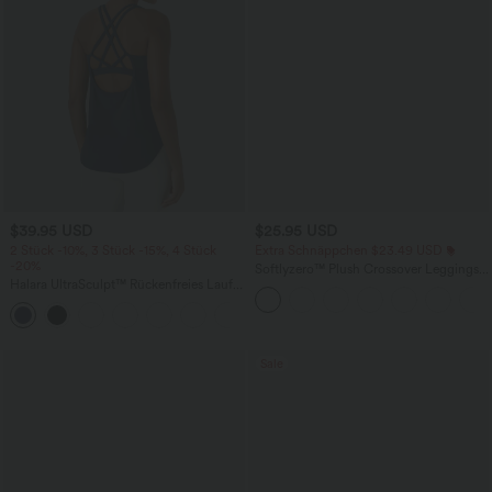
$39.95 USD
$25.95 USD
2 Stück -10%, 3 Stück -15%, 4 Stück
Extra Schnäppchen $23.49 USD
-20%
Softlyzero™ Plush Crossover Leggings
Halara UltraSculpt™ Rückenfreies Lauf-
mit Taschen
Tanktop mit U-Ausschnitt und
+11
überkreuztem, abgerundetem Saum
Sale