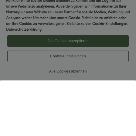
Funktionen für soziale Medien anbieten zu können und die Zugriffe auf
unsere Website zu analysieren. Außerdem geben wir Informationen zu Ihrer
Nutzung unserer Website an unsere Partner für soziale Medien, Werbung und
Analysen weiter. Um mehr über unsere Cookie-Richtlinien zu erfahren oder
um Ihre Cookies zu verwalten, gehen Sie bitte zu den Cookie-Einstellungen.
Datenschutzerklärung
Alle Cookies akzeptieren
Cookie-Einstellungen
Alle Cookies ablehnen
$31.95 USD
$50.95 USD
Ärmellose, oversized Büro-Bluse mit V-
Halara Flex™ - Lässige, gewaschene
Ausschnitt - knitterfrei
Bermuda-Shorts aus elastischem Strick-
Denim mit hohem Bund, mehreren
Taschen und Rollsaum