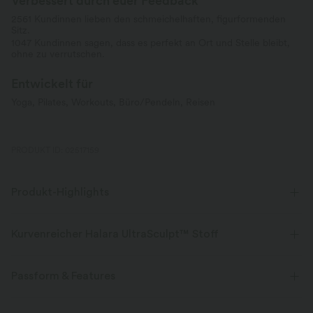
Verbessert durch euer Feedback
2561 Kundinnen lieben den schmeichelhaften, figurformenden
Sitz.
1047 Kundinnen sagen, dass es perfekt an Ort und Stelle bleibt,
ohne zu verrutschen.
Entwickelt für
Yoga, Pilates, Workouts, Büro/Pendeln, Reisen
PRODUKT ID: 02517159
Produkt-Highlights
Kurvenreicher Halara UltraSculpt™ Stoff
Betone deine Kurven mit unserem figurformenden Stoff.
Passform & Features
Vier-Wege-Stretch
Atmungsaktiv
Mittlerer Support
flacher Bund
Seitentaschen