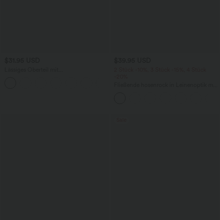
$31.95 USD
$39.95 USD
Lässiges Oberteil mit
2 Stück -10%, 3 Stück -15%, 4 Stück
Rundhalsausschnitt und
-20%
+1
Fledermausärmeln
Fließende hosenrock in Leinenoptik mit
mittelhohem Bund, Seitentaschen und
weitem Bein
Sale