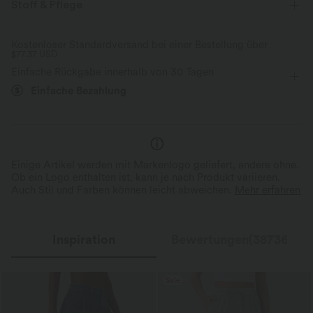
Stoff & Pflege
Weich und glänzend
überziehen
Training
7/8-Länge
mit hohem Bund
Kostenloser Standardversand bei einer Bestellung über
Kompression zur Formgebung
$77.37 USD
eng geschnitten
Hohe Dehnung
Vier-Wege-Stretch
Rutschfester Bund &
Taillenkontrollbund
Einfache Rückgabe innerhalb von 30 Tagen
Rückenunterstützung
Durch über 50 Tests perfektioniert: Das
Feuchtigkeitsableitend
Einfache Bezahlung
dreilagige Design sorgt für einen sicheren
Bleibt bei jeder Bewegung an 
Sitz - ganz ohne Einengen.
Stelle.
Einige Artikel werden mit Markenlogo geliefert, andere ohne.
Ob ein Logo enthalten ist, kann je nach Produkt variieren.
Auch Stil und Farben können leicht abweichen.
Mehr erfahren
Inspiration
Bewertungen(38736)
Sale