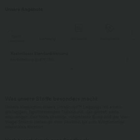
Unsere Angebote
Gratis
Lieferung
Rückgabe
Gutscheine
k
Geschenk
Kostenloser Standard-Versand
bei Bestellung ab $77 USD
Was unsere Stoffe besonders macht
Unsere klassischen Halara UltraSculpt™ Leggings mit einem
dreilagigen, figurformenden Taillenbund, der glättet, ohne
einzuengen. Der hoch sitzende, rutschfeste Bund und der Vier-
Wege-Stretch bieten dir vom Workout bis zum Wochenende
maximalen Komfort.