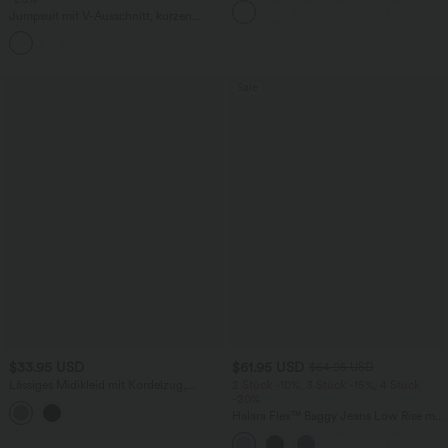
Jumpsuit mit V-Ausschnitt, kurzen
Ärmeln, plissierten Seitentaschen und
+5
weitem Bein, fließendem Waffelmuster
Sale
$33.95 USD
$61.95 USD
$64.95 USD
Lässiges Midikleid mit Kordelzug,
2 Stück -10%, 3 Stück -15%, 4 Stück
Schlitz und geschwungenem Saum
-20%
Halara Flex™ Baggy Jeans Low Rise mit
Knopf und Reißverschluss, mehreren
Taschen, weitem Bein