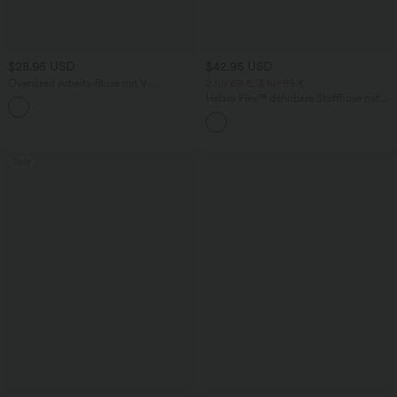
$28.95 USD
$42.95 USD
Oversized Arbeits-Bluse mit V-
2 für 69 €, 3 für 99 €
Ausschnitt und kurzen Ärmeln -
Halara Flex™ dehnbare Stoffhose mit
+1
knitterfrei
hohem Bund, Waffelmuster,
Seitentaschen und weitem Bein
Sale