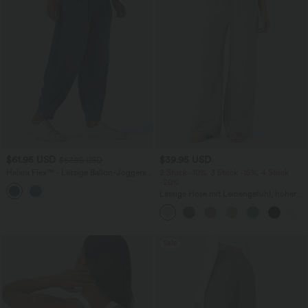
$61.95 USD
$39.95 USD
$67.95 USD
Halara Flex™ - Lässige Ballon-Joggers
2 Stück -10%, 3 Stück -15%, 4 Stück
aus Denim mit mittelhohem Bund und
-20%
mehreren Taschen
Lässige Hose mit Leinengefühl, hoher
Taille, Kordelzug an der Seite und
weitem Bein
Sale