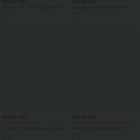
$27.95 USD
$50.95 USD
SoftlyZero™ - 2-in-1 Yoga-Shorts mit
Lässiges, ärmelloses Midikleid mit
hohem Crossover-Bund, mehreren
Rundhalsausschnitt, integriertem BH
Taschen und Ösen - schnelltrocknend,
und Rüschensaum
7,6 cm
Sale
Sale
$42.95 USD
$25.95 USD
2 für 69 €, 3 für 99 €
Extra Schnäppchen $23.49 USD
DayStretch - Lässige Hose mit hohem
Blusen-Top mit Neckholder und
Bund, Seitentaschen und Barrel-Leg
Schlüssellochausschnitt, plissiert,
+5
ärmellos, abgerundeter Saum