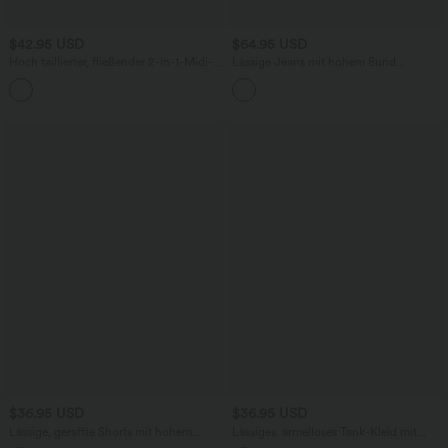
$42.95 USD
$64.95 USD
Hoch taillierter, fließender 2-in-1-Midi-
Lässige Jeans mit hohem Bund
Tanzrock mit Seitentasche
mehreren Taschen und weitem Bein
$36.95 USD
$36.95 USD
Lässige, geraffte Shorts mit hohem
Lässiges, ärmelloses Tank-Kleid mit
Bund, mehreren Taschen und Poka-Dots
Rundhalsausschnitt und Seitentaschen