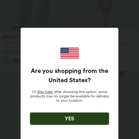
$61.95 USD
$33.95 USD
$64.95 USD
2 pieces -10%, 3 pieces -15%, 4 pieces
Lässiges Midikleid mit Kordelzug,
-20%
Schlitz und geschwungenem Saum
Halara Flex™ Baggy Jeans Low Rise mit
Knopf und Reißverschluss, mehreren
+5
Taschen, weitem Bein
Are you shopping from the
United States
?
Or
Stay here
, after choosing this option, some
products may no longer be available for delivery
to your location.
YES