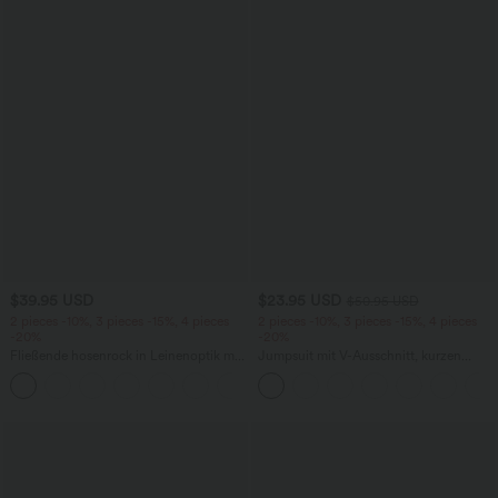
$39.95 USD
$23.95 USD
$50.95 USD
2 pieces -10%, 3 pieces -15%, 4 pieces
2 pieces -10%, 3 pieces -15%, 4 pieces
-20%
-20%
Fließende hosenrock in Leinenoptik mit
Jumpsuit mit V-Ausschnitt, kurzen
mittelhohem Bund, Seitentaschen und
Ärmeln, plissierten Seitentaschen und
+1
weitem Bein
weitem Bein, fließendem Waffelmuster