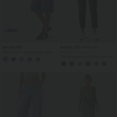
$44.95 USD
$44.95 USD
$48.95 USD
Halara Flex™ - Lässige Baggy-Denim-
2 for €69, 3 for €99
Shorts mit hohem Crossover-Bund und
Schmal zulaufende Golfhose aus Krepp
mehreren Taschen
mit hohem Bund und Seitentaschen