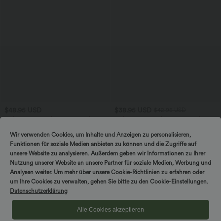
$48.95 USD
$38.95 USD
$42.95 USD
2 pieces -10%, 3 pieces -15%, 4 pieces
2 pieces -10%, 3 pieces -15%, 4 pieces
-20%
-20%
Ärmelloses, gerafftes Midikleid mit
Capri-Hose mit hohem Bund und
Wir verwenden Cookies, um Inhalte und Anzeigen zu personalisieren,
eckigem Ausschnitt, integriertem BH
Seitentaschen - leinenähnliches Material
Funktionen für soziale Medien anbieten zu können und die Zugriffe auf
und überkreuztem Rückendesign
unsere Website zu analysieren. Außerdem geben wir Informationen zu Ihrer
Nutzung unserer Website an unsere Partner für soziale Medien, Werbung und
Analysen weiter. Um mehr über unsere Cookie-Richtlinien zu erfahren oder
um Ihre Cookies zu verwalten, gehen Sie bitte zu den Cookie-Einstellungen.
Datenschutzerklärung
Alle Cookies akzeptieren