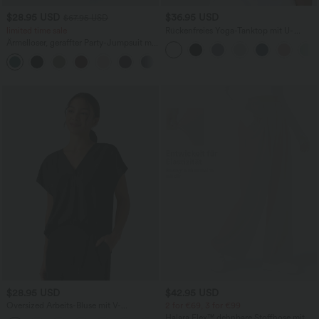
$28.95 USD
$36.95 USD
$67.95 USD
limited time sale
Rückenfreies Yoga-Tanktop mit U-
Ausschnitt, überkreuzten Trägern und
Ärmelloser, geraffter Party-Jumpsuit mit
abgerundetem Saum
V-Ausschnitt, Seitentaschen und
+7
unsichtbarem Reißverschluss - pipi-
praktisch
$28.95 USD
$42.95 USD
Oversized Arbeits-Bluse mit V-
2 for €69, 3 for €99
Ausschnitt und kurzen Ärmeln -
Halara Flex™ dehnbare Stoffhose mit