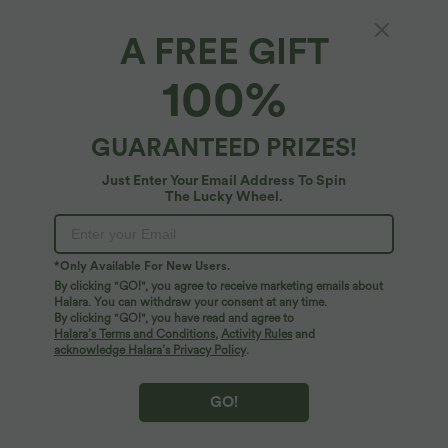
A FREE GIFT
100%
GUARANTEED PRIZES!
Just Enter Your Email Address To Spin
The Lucky Wheel.
Oops!
We can't seem to find the page you're looking for.
*Only Available For New Users.
By clicking "GO!", you agree to receive marketing emails about
Halara. You can withdraw your consent at any time.
By clicking "GO!", you have read and agree to
Shop More
Halara’s Terms and Conditions
,
Activity Rules
and
acknowledge Halara’s Privacy Policy
.
GO!