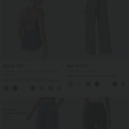
$39.95 USD
$44.95 USD
2 pieces -10%, 3 pieces -15%, 4 pieces
2 for €69, 3 for €99
-20%
Halara Flex™ plissierte dehnbare
Halara UltraSculpt™ Rückenfreies Lauf-
Stoffhose mit hohem Bund,
Tanktop mit U-Ausschnitt und
Seitentaschen und geradem Bein
+11
überkreuztem, abgerundetem Saum