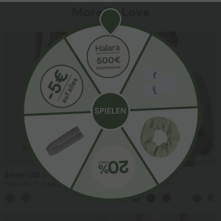
More To Love
$61.95 USD
$31.95 USD
$67.95 USD
Halara Flex™ - Lässige Ballon-Joggers
Lässiges Oberteil mit
aus Denim mit mittelhohem Bund und
Rundhalsausschnitt und
mehreren Taschen
Fledermausärmeln