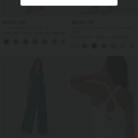
$25.95 USD
$33.95 USD
Extra bargain $23.49 USD
2 pieces -10%, 3 pieces -15%, 4 pieces
-20%
Softlyzero™ Plush Crossover Leggings
mit Taschen
Halara Flex™ - Schmal zulaufende
+16
Bürohose mit hohem Bund,
Seitentaschen und Waffelstoff
SALE