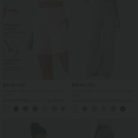
$31.95 USD
$39.95 USD
2 pieces -10%, 3 pieces -15%, 4 pieces
2 pieces -10%, 3 pieces -15%, 4 pieces
-20%
-20%
Softlyzero™ Airy - 2-in-1 Yoga-Shorts
Lässige Hose mit Leinengefühl, hoher
mit superhohem Bund, mehreren
Taille, Kordelzug an der Seite und
+23
Taschen und InstantCool - 17,78 cm
weitem Bein