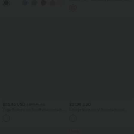
+1
knitterfrei
hohem Bund, Waffelmuster,
Seitentaschen und weitem Bein
$23.95 USD
$31.95 USD
$27.95 USD
Yoga-Tanktop mit Rundhalsausschnitt,
Lässige Bluse mit V-Ausschnitt und
Rüschen und InstantCool
kurzen Puffärmeln
+16
SALE