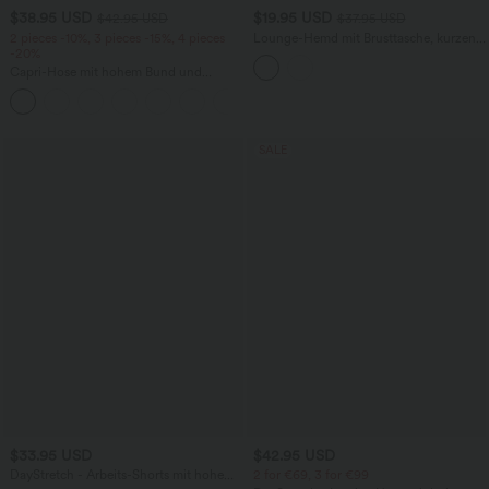
$38.95 USD
$19.95 USD
$42.95 USD
$37.95 USD
2 pieces -10%, 3 pieces -15%, 4 pieces
Lounge-Hemd mit Brusttasche, kurzen
-20%
Ärmeln und Streifen
Capri-Hose mit hohem Bund und
Seitentaschen - leinenähnliches Material
+7
SALE
$33.95 USD
$42.95 USD
DayStretch - Arbeits-Shorts mit hohem
2 for €69, 3 for €99