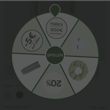
Color
Bridal Rose
Select Size
(EU)
Size Chart