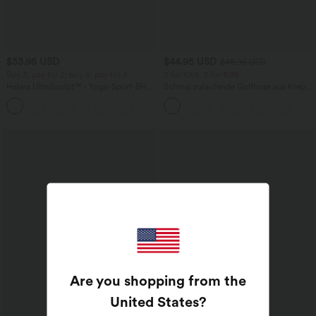
$33.95 USD
$44.95 USD
$48.95 USD
Buy 3, pay for 2; buy 6, pay for 4
2 for €69, 3 for €99
Halara UltraSculpt™ - Yoga-Sport-BH
Schmal zulaufende Golfhose aus Krepp
mit leichtem Support und geformten
mit hohem Bund und Seitentaschen
Körbchen - Push-Up
Are you shopping from the
United States
?