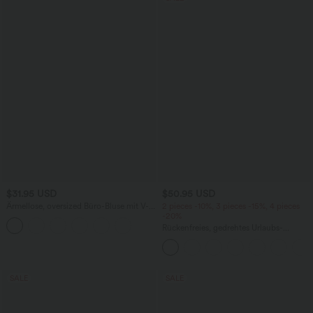
$31.95 USD
$50.95 USD
Ärmellose, oversized Büro-Bluse mit V-
2 pieces -10%, 3 pieces -15%, 4 pieces
Ausschnitt - knitterfrei
-20%
Rückenfreies, gedrehtes Urlaubs-
Maxikleid mit Seitentaschen und Schlitz
SALE
SALE