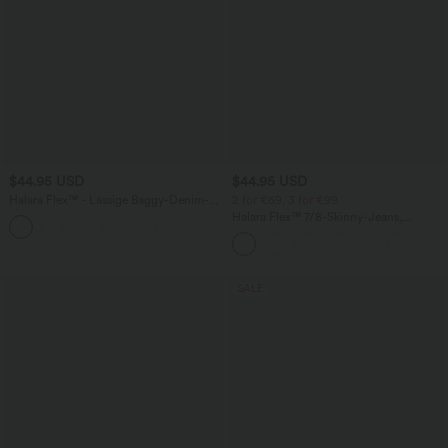
$44.95 USD
$44.95 USD
Halara Flex™ - Lässige Baggy-Denim-
2 for €69, 3 for €99
Shorts mit hohem Crossover-Bund und
Halara Flex™ 7/8-Skinny-Jeans,
mehreren Taschen
Röhrenjeans aus elastischem Strick-
Denim im 5-Pocket-Style mit hohem
Bund
SALE