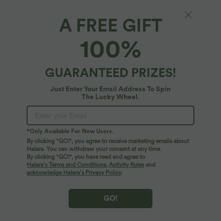
A FREE GIFT
Lässiges, gerafftes Oberteil mit kurzen
100%
Ärmeln, Schlitz und asymmetrischem Saum
4.5
(
11
)
GUARANTEED PRIZES!
$14.95 USD
Just Enter Your Email Address To Spin
The Lucky Wheel.
*Only Available For New Users.
By clicking "GO!", you agree to receive marketing emails about
Halara. You can withdraw your consent at any time.
By clicking "GO!", you have read and agree to
Halara’s Terms and Conditions
,
Activity Rules
and
acknowledge Halara’s Privacy Policy
.
GO!