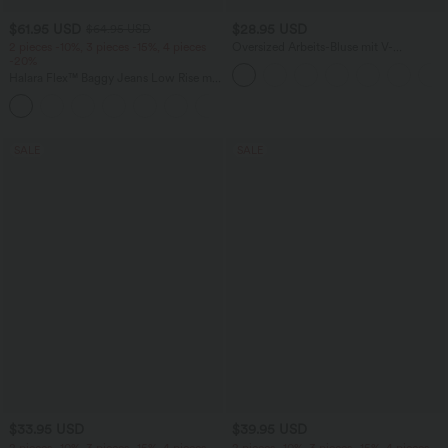
$61.95 USD
$28.95 USD
$64.95 USD
2 pieces -10%, 3 pieces -15%, 4 pieces
Oversized Arbeits-Bluse mit V-
-20%
Ausschnitt und kurzen Ärmeln -
knitterfrei
Halara Flex™ Baggy Jeans Low Rise mit
Knopf und Reißverschluss, mehreren
+5
Taschen, weitem Bein
SALE
SALE
$33.95 USD
$39.95 USD
2 pieces -10%, 3 pieces -15%, 4 pieces
2 pieces -10%, 3 pieces -15%, 4 pieces