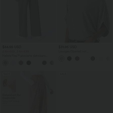
$44.95 USD
$31.95 USD
2 for €69, 3 for €99
Lässiges Oberteil mit
Rundhalsausschnitt und
Halara Flex™ plissierte dehnbare
Fledermausärmeln
Stoffhose mit hohem Bund,
+23
Seitentaschen und geradem Bein
SALE
SALE