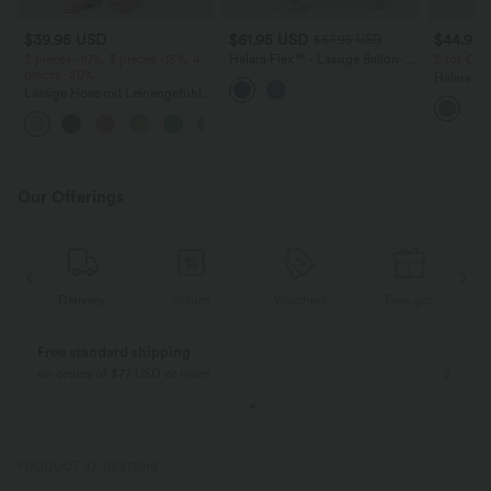
$39.95 USD
$61.95 USD
$44.95
$67.95 USD
2 pieces -10%, 3 pieces -15%, 4
Halara Flex™ - Lässige Ballon-
2 for €69
pieces -20%
Joggers aus Denim mit
Halara Fl
mittelhohem Bund und
Lässige Hose mit Leinengefühl,
Stoffhos
mehreren Taschen
hoher Taille, Kordelzug an der
Seitenta
+15
Seite und weitem Bein
Our Offerings
Delivery
Return
Vouchers
Free gift
Free standard shipping
on orders of $77 USD or more
PRODUCT ID: 02813918