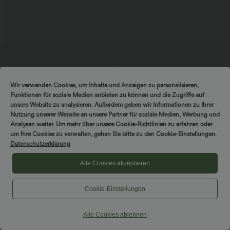
Wir verwenden Cookies, um Inhalte und Anzeigen zu personalisieren,
Funktionen für soziale Medien anbieten zu können und die Zugriffe auf
unsere Website zu analysieren. Außerdem geben wir Informationen zu Ihrer
Nutzung unserer Website an unsere Partner für soziale Medien, Werbung und
$67.95 USD
$56.95 USD
Analysen weiter. Um mehr über unsere Cookie-Richtlinien zu erfahren oder
Rückenfreies, ärmelloses, fließendes
2 pieces -10%, 3 pieces -15%, 4 pieces
um Ihre Cookies zu verwalten, gehen Sie bitte zu den Cookie-Einstellungen.
Midikleid mit Seitentaschen und
-20%
Datenschutzerklärung
überkreuztem Design
Halara Flex™ - Lässige, gewaschene
Baggy-Jeans aus drapiertem Lyocell mit
mittelhohem Bund, mehreren Taschen
Alle Cookies akzeptieren
und weitem Bein
Cookie-Einstellungen
Alle Cookies ablehnen