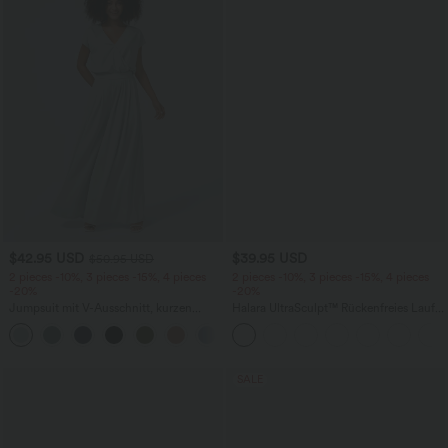
$42.95 USD
$39.95 USD
$50.95 USD
2 pieces -10%, 3 pieces -15%, 4 pieces
2 pieces -10%, 3 pieces -15%, 4 pieces
-20%
-20%
Jumpsuit mit V-Ausschnitt, kurzen
Halara UltraSculpt™ Rückenfreies Lauf-
Ärmeln, plissierten Seitentaschen und
Tanktop mit U-Ausschnitt und
+5
weitem Bein, fließendem Waffelmuster
überkreuztem, abgerundetem Saum
SALE