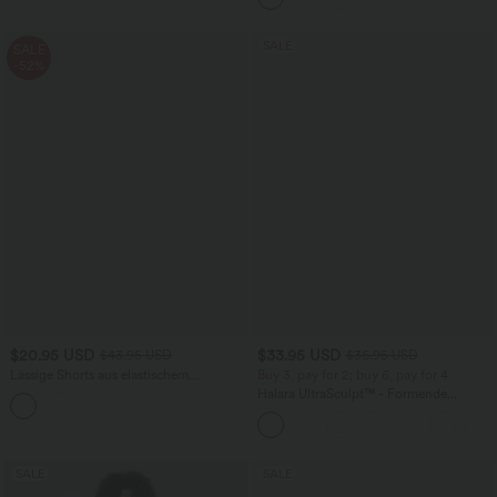
SALE
SALE
-52%
$20.95 USD
$33.95 USD
$43.95 USD
$36.95 USD
Lässige Shorts aus elastischem
Buy 3, pay for 2; buy 6, pay for 4
Kunstleder mit hohem Bund und
Halara UltraSculpt™ - Formende
Seitentaschen
Workout-Leggings mit hohem Bund,
Seitentaschen und Bauchkontrolle
SALE
SALE