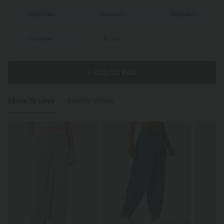
XS
(
32/34
)
S
(
34/36
)
M
(
38/40
)
L
(
42/44
)
XL
(
46
)
+ ADD TO BAG
More To Love
Similar Styles