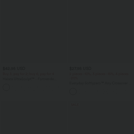
$42.95 USD
$27.95 USD
Buy 3, pay for 2; buy 6, pay for 4
2 pieces -10%, 3 pieces -15%, 4 pieces
-20%
Halara UltraSculpt™ - Formende
Workout-Leggings mit hohem Bund,
Everyday Softlyzero™ Airy Crossover 2-
+13
Seitentaschen, Booty-Scrunch und
in-1-Mini-Tennisrock mit Seitentaschen-
Bauchkontrolle
Lucid
SALE