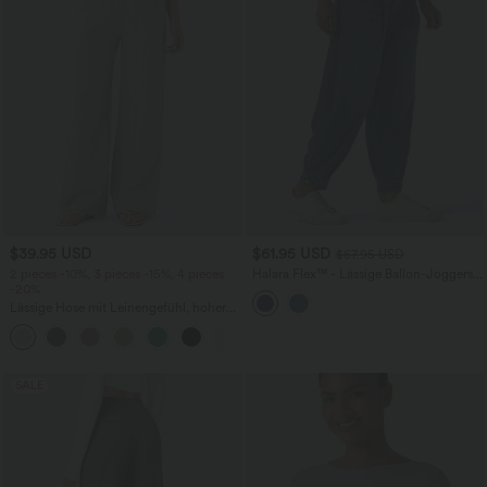
$39.95 USD
$61.95 USD
$67.95 USD
2 pieces -10%, 3 pieces -15%, 4 pieces
Halara Flex™ - Lässige Ballon-Joggers
-20%
aus Denim mit mittelhohem Bund und
mehreren Taschen
Lässige Hose mit Leinengefühl, hoher
Taille, Kordelzug an der Seite und
+15
weitem Bein
SALE