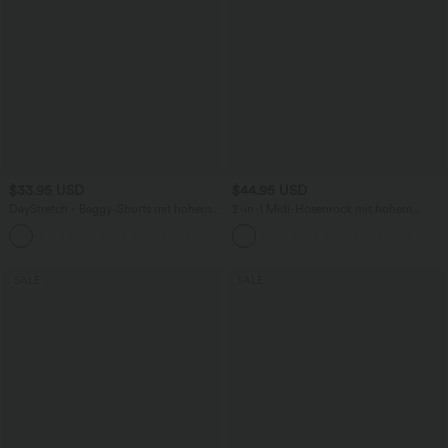
$33.95 USD
$44.95 USD
DayStretch - Baggy-Shorts mit hohem
2-in-1 Midi-Hosenrock mit hohem
Bund und Seitentaschen - 17,8 cm
Bund, Seitentaschen, Kordelzug und
+4
kontrastierendem Netz
SALE
SALE