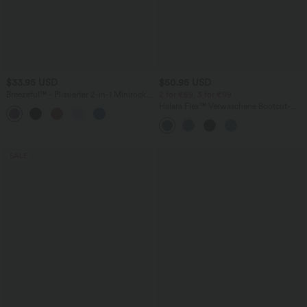
$33.95 USD
$50.95 USD
Breezeful™ - Plissierter 2-in-1 Minirock
2 for €69, 3 for €99
mit hohem Bund, Taschen und
Halara Flex™ Verwaschene Bootcut-
asymmetrischem Saum -
Jeans aus elastischem Strick-Denim mit
schnelltrocknend, extralang
hohem Bund und mehrere Taschen
SALE