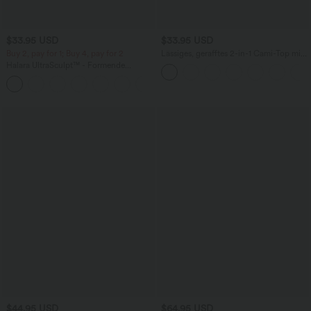
$33.95 USD
$33.95 USD
Buy 2, pay for 1; Buy 4, pay for 2
Lässiges, gerafftes 2-in-1 Cami-Top mit
verstellbaren Trägern und integriertem
Halara UltraSculpt™ - Formende
BH
Workout-Leggings mit hohem Bund,
+11
Seitentaschen und Bauchkontrolle - 12,7
cm
$44.95 USD
$64.95 USD