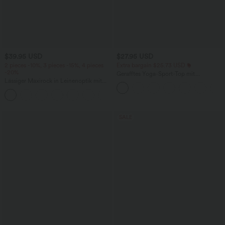
$39.95 USD
$27.95 USD
2 pieces -10%, 3 pieces -15%, 4 pieces
Extra bargain $25.73 USD
-20%
Gerafftes Yoga-Sport-Top mit
Lässiger Maxirock in Leinenoptik mit
Rundhalsausschnitt und kurzen Ärmeln
hohem Bund und Kordelzug
- UPF50+
SALE