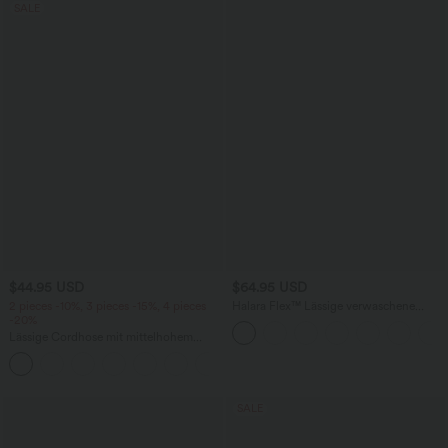
SALE
$44.95 USD
$64.95 USD
2 pieces -10%, 3 pieces -15%, 4 pieces
Halara Flex™ Lässige verwaschene
-20%
Bootcut-Jeans aus elastischem Strick-
Denim mit niedrigem Bund, Knopf,
Lässige Cordhose mit mittelhohem
Reißverschluss und mehreren Taschen
Bund, Reißverschluss und Seitentaschen
+7
SALE