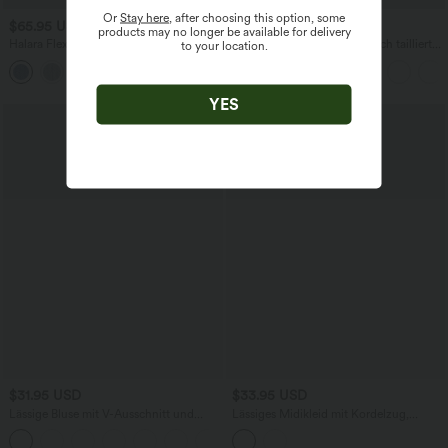
Or
Stay here
, after choosing this option, some
$65.95 USD
$27.95 USD
$70.95 USD
products may no longer be available for delivery
Halara Flex™ lässige, verwaschene
SoftlyZero™ Airy - Super hoch taillierte
to your location.
Baggy Jeans aus elastischem Strick-
2-in-1-Yoga-Shorts mit Gesäßtasche
+3
Denim mit niedrigem Bund, Knopf,
und Seitentasche-längere Länge
Reißverschluss, mehreren Taschen und
weitem Bein
YES
$31.95 USD
$33.95 USD
Lässige Bluse mit V-Ausschnitt und
Lässiges Midikleid mit Kordelzug,
kurzen Puffärmeln
Schlitz und geschwungenem Saum