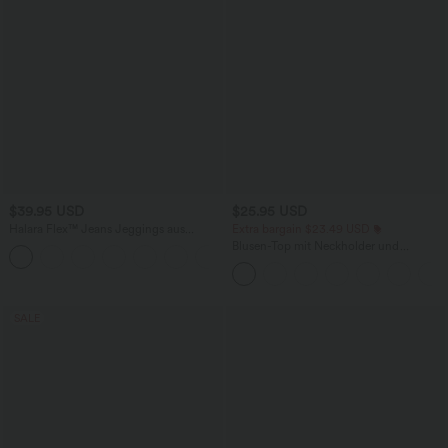
$39.95 USD
$25.95 USD
Halara Flex™ Jeans Jeggings aus
Extra bargain $23.49 USD
elastischem Strick-Denim mit hohem
Blusen-Top mit Neckholder und
Bund und Gesäßtaschen
Schlüssellochausschnitt, plissiert,
ärmellos, abgerundeter Saum
SALE