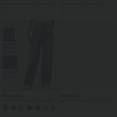
2-in-1-Mini-Tanzkleid mit U-Ausschnitt,
Lässige Jeans aus Lyocell mit
rückenfrei, verdrehter Ausschnitt,
mittelhohem Bund, mehreren Taschen
+13
Seitentasche-Easy Peezy
und Kordelzug
$70.95 USD
$44.95 USD
Halara Flex™ Asymmetrische Baggy-
Geraffter, figurbetonter 2-in-1 Midirock
Jeans mit hohem Bund und Taschen​
aus Kunstleder mit hohem Bund und
abgerundetem Saum