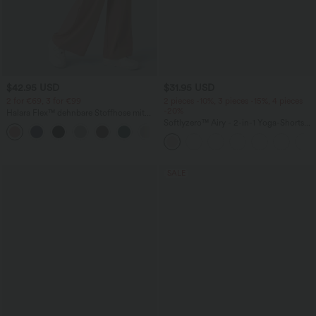
$42.95 USD
$31.95 USD
2 for €69, 3 for €99
2 pieces -10%, 3 pieces -15%, 4 pieces
-20%
Halara Flex™ dehnbare Stoffhose mit
hohem Bund, Waffelmuster,
Softlyzero™ Airy - 2-in-1 Yoga-Shorts
+20
Seitentaschen und weitem Bein
mit superhohem Bund, mehreren
Taschen und InstantCool - 17,78 cm
SALE