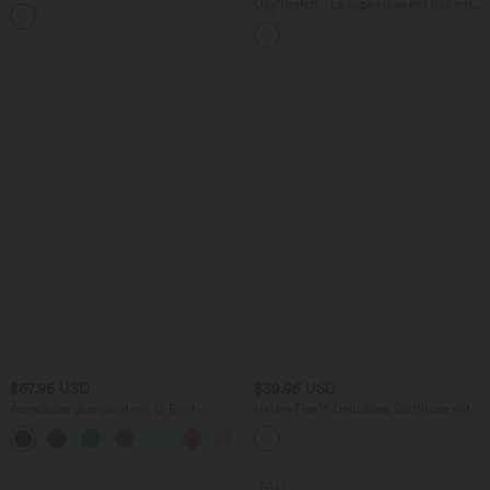
Bund, Seitentaschen und weitem Bein
DayStretch - Lässige Hose mit hohem
+11
Bund, Seitentaschen und Barrel-Leg
$67.95 USD
$39.95 USD
Ärmelloser Jumpsuit mit U-Boot-
Halara Flex™ Dehnbare Stoffhose mit
Ausschnitt, Seitentaschen, seitlichen
hohem Bund und Seitentasche hinten
+8
Bindebändern, Streifen und InstantCool
- Easy Peezy Edition
SALE