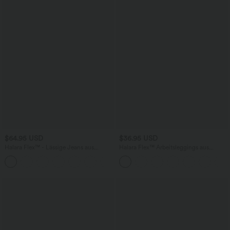
$64.95 USD
$36.95 USD
Halara Flex™ - Lässige Jeans aus
Halara Flex™ Arbeitsleggings aus
elastischem Strick-Denim mit hohem
elastischem Strick-Denim mit hohem
Bund, mehreren Taschen,
Bund und mehreren Taschen
Knopfverschluss und geradem Bein