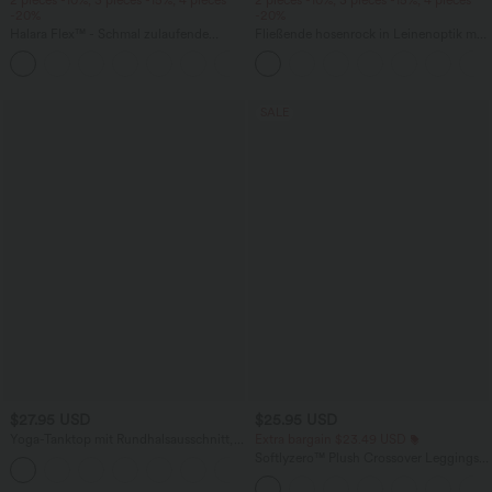
-20%
-20%
Halara Flex™ - Schmal zulaufende
Fließende hosenrock in Leinenoptik mit
Bürohose mit hohem Bund,
mittelhohem Bund, Seitentaschen und
+8
Seitentaschen und Waffelstoff
weitem Bein
SALE
$27.95 USD
$25.95 USD
Yoga-Tanktop mit Rundhalsausschnitt,
Extra bargain $23.49 USD
Rüschen und InstantCool
Softlyzero™ Plush Crossover Leggings
+16
mit Taschen