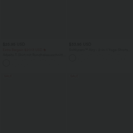
$25.95 USD
$33.95 USD
Extra Bargain $20.13 USD
Softlyzero™ Airy - 2-in-1 Yoga-Shorts
mit superhohem Bund, mehreren
Arbeits-T-Shirt mit Rundhalsausschnitt
Taschen und InstantCool - 22,9 cm
und kurzen Fledermausärmeln
+1
SALE
SALE