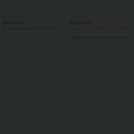
$36.95 USD
$22.95 USD
Rückenfreies Yoga-Tanktop mit U-
2 pieces -10%, 3 pieces -15%, 4 pieces
Ausschnitt, überkreuzten Trägern und
-20%
abgerundetem Saum
Lässiges T-Shirt mit V-Ausschnitt und
kurzen Ärmeln
SALE