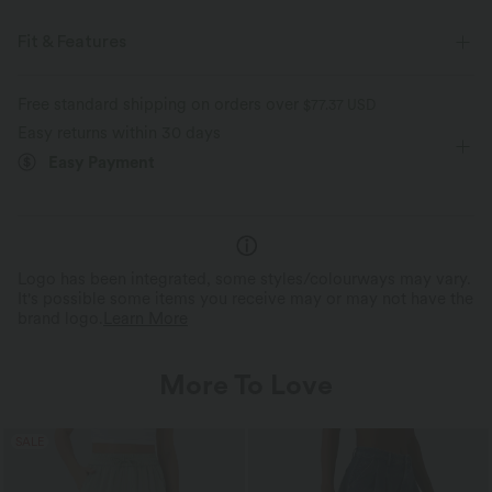
Fit & Features
Slim Fit
Off-Shoulder
Casual
Waist Length
Free standard shipping on orders over
$77.37 USD
Easy returns within 30 days
Short Sleeve
Two-Way Stretch
Easy Payment
Logo has been integrated, some styles/colourways may vary.
It's possible some items you receive may or may not have the
brand logo.
Learn More
More To Love
SALE