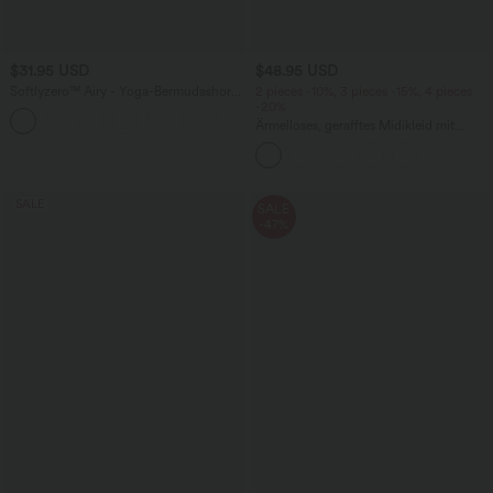
$31.95 USD
$48.95 USD
Softlyzero™ Airy - Yoga-Bermudashorts
2 pieces -10%, 3 pieces -15%, 4 pieces
mit hohem Bund, mehreren Taschen
-20%
+16
und InstantCool
Ärmelloses, gerafftes Midikleid mit
eckigem Ausschnitt, integriertem BH
und überkreuztem Rückendesign
SALE
SALE
-47%