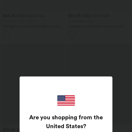
$44.95 USD
$52.95 USD
$48.95 USD
$61.95 USD
2 for €69, 3 for €99
limited time sale
Schlaghose mit mittlerem Bund und
Lässiger, rückenfreier Jumpsuit mit
seitlichen Reißverschlusstaschen
Seitentaschen
+12
Are you shopping from the
United States
?
$39.95 USD
$67.95 USD