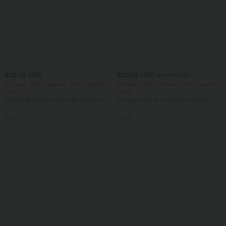
$39.95 USD
$23.95 USD
$50.95 USD
2 pieces -10%, 3 pieces -15%, 4 pieces
2 pieces -10%, 3 pieces -15%, 4 pieces
-20%
-20%
Fließende hosenrock in Leinenoptik mit
Jumpsuit mit V-Ausschnitt, kurzen
mittelhohem Bund, Seitentaschen und
Ärmeln, plissierten Seitentaschen und
+1
weitem Bein
weitem Bein, fließendem Waffelmuster