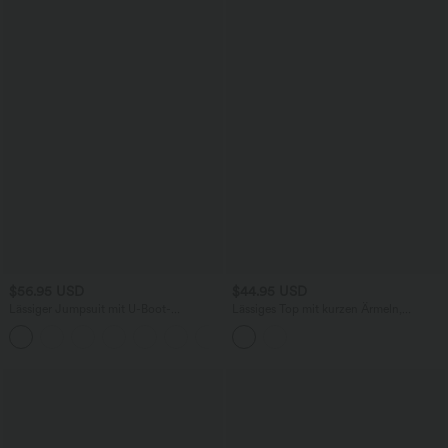
$56.95 USD
$44.95 USD
Lässiger Jumpsuit mit U-Boot-
Lässiges Top mit kurzen Ärmeln,
Ausschnitt, Seitentaschen, kurzen
integriertem BH, One-Shoulder-Design,
Ärmeln und Kordelzug - Easy Peezy
Polka-Dots und abgerundetem Saum
Edition