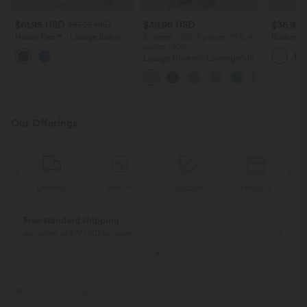
$61.95 USD
$39.95 USD
$36.95
$67.95 USD
Halara Flex™ - Lässige Ballon-
2 pieces -10%, 3 pieces -15%, 4
Rückenfre
Joggers aus Denim mit
pieces -20%
U-Ausschn
mittelhohem Bund und
Trägern 
Lässige Hose mit Leinengefühl,
mehreren Taschen
Saum
hoher Taille, Kordelzug an der
Seite und weitem Bein
Our Offerings
Return
Vouchers
Free gift
Delivery
Free returns
Easy returns
only for new customers in Germany
within 30 days
PRODUCT ID: 02836557