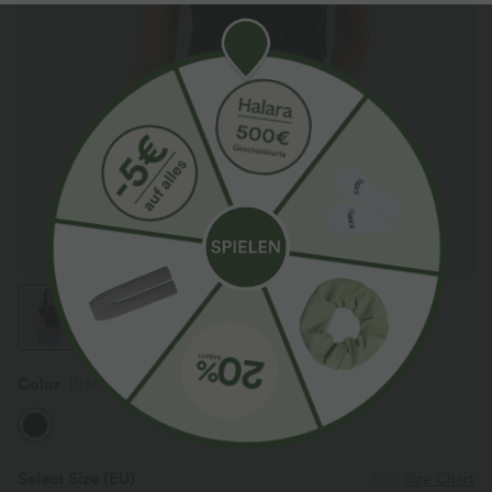
Color
Black
Select Size
(EU)
Size Chart