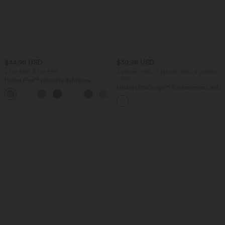
$44.95 USD
$39.95 USD
2 for €69, 3 for €99
2 pieces -10%, 3 pieces -15%, 4 pieces
-20%
Halara Flex™ plissierte dehnbare
Stoffhose mit hohem Bund,
Halara UltraSculpt™ Rückenfreies Lauf-
+23
Seitentaschen und geradem Bein
Tanktop mit U-Ausschnitt und
überkreuztem, abgerundetem Saum