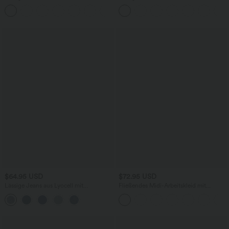
Bund, Reißverschluss und Seitentaschen
kurzen Ärmeln
+7
$64.95 USD
$72.95 USD
Lässige Jeans aus Lyocell mit
Fließendes Midi-Arbeitskleid mit
mittelhohem Bund, mehreren Taschen
Seitentaschen, Fledermausärmeln und
und Kordelzug
Bauchkontrolle