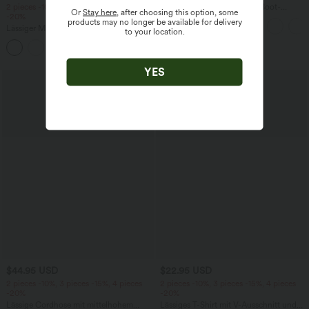
2 pieces -10%, 3 pieces -15%, 4 pieces
Ärmelloser Jumpsuit mit U-Boot-
Or
Stay here
, after choosing this option, some
-20%
Ausschnitt, Seitentaschen, seitlichen
products may no longer be available for delivery
Bindebändern, Streifen und InstantCool
Lässiger Maxirock in Leinenoptik mit
to your location.
- Easy Peezy Edition
hohem Bund und Kordelzug
YES
$44.95 USD
$22.95 USD
2 pieces -10%, 3 pieces -15%, 4 pieces
2 pieces -10%, 3 pieces -15%, 4 pieces
-20%
-20%
Lässige Cordhose mit mittelhohem
Lässiges T-Shirt mit V-Ausschnitt und