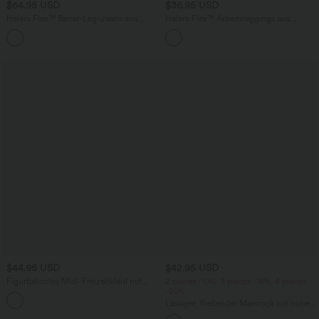
$64.95 USD
$36.95 USD
Halara Flex™ Barrel-Leg-Jeans aus
Halara Flex™ Arbeitsleggings aus
elastischem Strick-Denim mit niedrigem
elastischem Strick-Denim mit hohem
Bund, Knopf, Reißverschluss und
Bund und mehreren Taschen
mehreren Taschen
$44.95 USD
$42.95 USD
Figurbetontes Midi-Freizeitkleid mit
2 pieces -10%, 3 pieces -15%, 4 pieces
Schlitz, rückenfreiem Korsett mit
-20%
+6
quadratischem Ausschnitt und Rüschen
Lässiger, fließender Maxirock mit hohem
Bund und Raffung