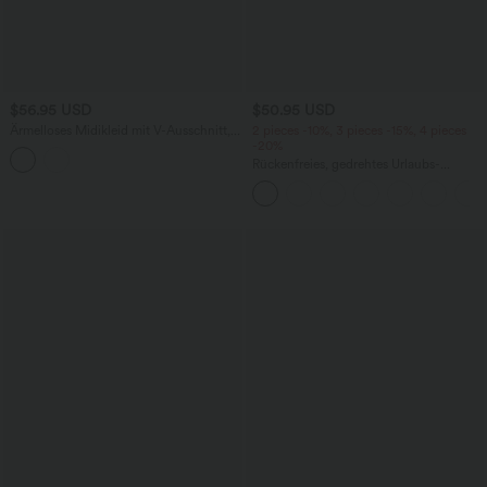
$56.95 USD
$50.95 USD
Ärmelloses Midikleid mit V-Ausschnitt,
2 pieces -10%, 3 pieces -15%, 4 pieces
Seitentaschen und Reißverschluss
-20%
Rückenfreies, gedrehtes Urlaubs-
Maxikleid mit Seitentaschen und Schlitz