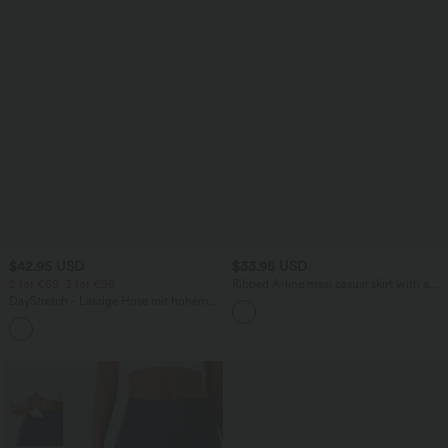
$42.95 USD
$33.95 USD
2 for €69, 3 for €99
Ribbed A-line maxi casual skirt with a
high waistband and a slit at the hem.
DayStretch - Lässige Hose mit hohem
Bund, Seitentaschen und Barrel-Leg
+5