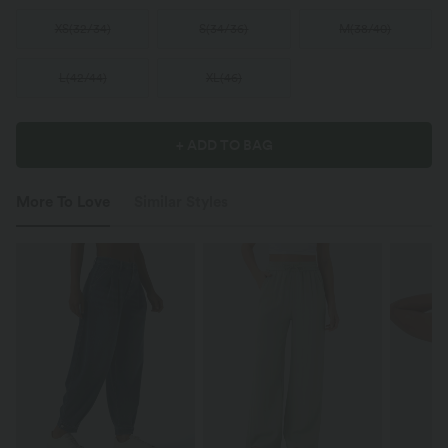
XS
(
32/34
)
S
(
34/36
)
M
(
38/40
)
L
(
42/44
)
XL
(
46
)
+ ADD TO BAG
More To Love
Similar Styles