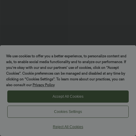
We use cookies to offer you a better experience, to personalize content and
ads, to enable social media functionality and to analyze our performance. If
$56.95 USD
you're okay with our and our partners’ use of cookies, click on “Accept
Halara Flex™ Mid Low Rise Knopf
Cookies”. Cookie preferences can be managed and disabled at any time by
Reißverschluss Mehrere Taschen
clicking on “Cookies Settings”. To learn more about our practices, you can
Dehnbarer Strick Lässige Röhrenjeans
also consult our
Privacy Policy
Accept All Cookies
Trousers & Joggers
Cookies Settings
Dresses
Shorts & Bikers
Reject All Cookies
Denim