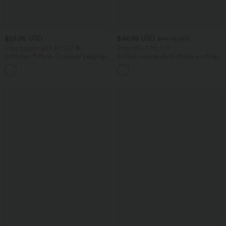
$25.95 USD
$44.95 USD
$48.95 USD
Extra bargain $23.49 USD
2 for €69, 3 for €99
Softlyzero™ Plush Crossover Leggings
Schmal zulaufende Golfhose aus Krepp
mit Taschen
mit hohem Bund und Seitentaschen
+16