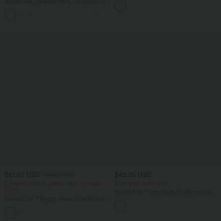
Ärmelloser, geraffter Party-Jumpsuit mit
V-Ausschnitt, Seitentaschen und
+7
unsichtbarem Reißverschluss - pipi-
praktisch
$61.95 USD
$42.95 USD
$64.95 USD
2 pieces -10%, 3 pieces -15%, 4 pieces
2 for €69, 3 for €99
-20%
Halara Flex™ dehnbare Stoffhose mit
Halara Flex™ Baggy Jeans Low Rise mit
hohem Bund, Waffelmuster,
Knopf und Reißverschluss, mehreren
Seitentaschen und weitem Bein
+5
Taschen, weitem Bein