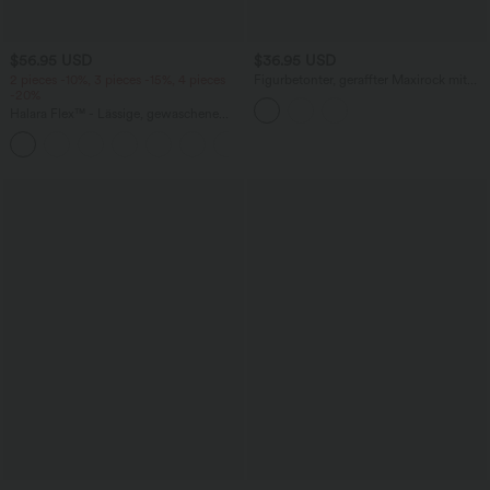
$56.95 USD
$36.95 USD
2 pieces -10%, 3 pieces -15%, 4 pieces
Figurbetonter, geraffter Maxirock mit
-20%
mittelhohem Bund, Streifen,
Blumenmuster und Bindeband vorne
Halara Flex™ - Lässige, gewaschene
Baggy-Jeans aus drapiertem Lyocell mit
mittelhohem Bund, mehreren Taschen
und weitem Bein