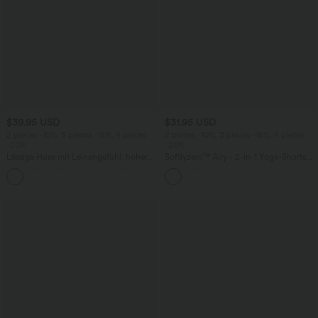
$39.95 USD
$31.95 USD
2 pieces -10%, 3 pieces -15%, 4 pieces
2 pieces -10%, 3 pieces -15%, 4 pieces
-20%
-20%
Lässige Hose mit Leinengefühl, hoher
Softlyzero™ Airy - 2-in-1 Yoga-Shorts
Taille, Kordelzug an der Seite und
mit superhohem Bund, mehreren
+15
weitem Bein
Taschen und InstantCool - 17,78 cm