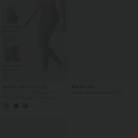
$33.95 USD
$64.95 USD
$36.95 USD
Buy 3, pay for 2; buy 6, pay for 4
Lässige Jeans mit hohem Bund
mehreren Taschen und weitem Bein
Halara UltraSculpt™ - Formende
Workout-Leggings mit hohem Bund,
+17
Seitentaschen und Bauchkontrolle