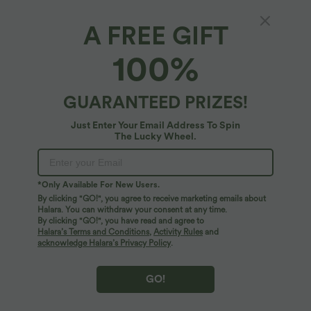
A FREE GIFT
Lässiges, gerafftes Crop-Top mit kurzen
100%
Ärmeln und Schlitzausschnitt
4.4
(
42
)
GUARANTEED PRIZES!
$27.95 USD
Just Enter Your Email Address To Spin
The Lucky Wheel.
*Only Available For New Users.
By clicking "GO!", you agree to receive marketing emails about
Halara. You can withdraw your consent at any time.
By clicking "GO!", you have read and agree to
Halara’s Terms and Conditions
,
Activity Rules
and
acknowledge Halara’s Privacy Policy
.
GO!