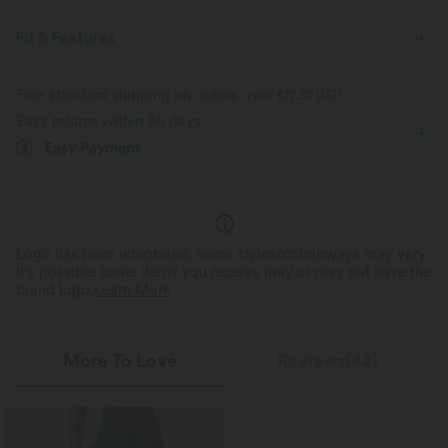
Fit & Features
Boatneck
Casual
Waist Length
Short Sleeve
Free standard shipping on orders over
$77.37 USD
Easy returns within 30 days
Four-Way Stretch
Easy Payment
Logo has been integrated, some styles/colourways may vary.
It's possible some items you receive may or may not have the
brand logo.
Learn More
More To Love
Reviews(42)