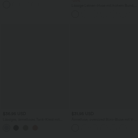
Tanzrock mit Seitentasche
-20%
Lässige Leinen-Hose mit hohem Bund,
Kordelzug, weitem Bein und Taschen
$36.95 USD
$31.95 USD
Lässiges, ärmelloses Tank-Kleid mit
Ärmellose, oversized Büro-Bluse mit V-
Rundhalsausschnitt und Seitentaschen
Ausschnitt - knitterfrei