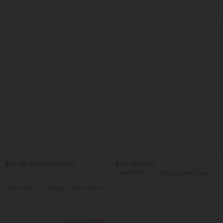
$44.95 USD
$50.95 USD
$50.95 USD
2 pieces -10%, 3 pieces -15%, 4 pieces
Halara Flex™ - Lässige, gewaschene
-20%
Bermuda-Shorts aus elastischem Strick-
Denim mit hohem Bund, mehreren
Halara Flex™ - Lässige Capri-Jeans mit
Taschen und Rollsaum
hohem Bund, mehreren Taschen und
geschlitztem Saum - slim