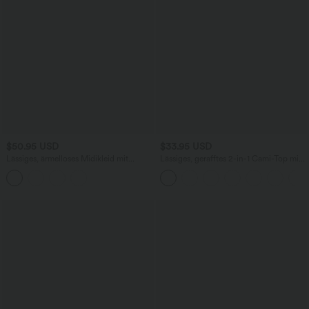
$50.95 USD
$33.95 USD
Lässiges, ärmelloses Midikleid mit
Lässiges, gerafftes 2-in-1 Cami-Top mit
Rundhalsausschnitt, integriertem BH
verstellbaren Trägern und integriertem
und Rüschensaum
BH