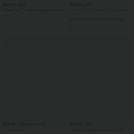
$44.95 USD
$33.95 USD
Halara Flex™ - Lässige Baggy-Denim-
2 pieces -10%, 3 pieces -15%, 4 pieces
Shorts mit hohem Crossover-Bund und
-20%
mehreren Taschen
Halara Flex™ - Schmal zulaufende
Bürohose mit hohem Bund,
Seitentaschen und Waffelstoff
SALE
$28.95 USD
$33.95 USD
$67.95 USD
limited time sale
Lässiges Midikleid mit Kordelzug,
Schlitz und geschwungenem Saum