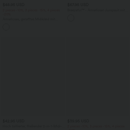
$48.95 USD
$67.95 USD
2 pieces -10%, 3 pieces -15%, 4 pieces
Breezeful™ - Ärmelloser Jumpsuit mit
-20%
Seitentaschen - schnelltrocknend, Easy
Peezy Edition
Ärmelloses, gerafftes Midikleid mit
eckigem Ausschnitt, integriertem BH
und überkreuztem Rückendesign
$42.95 USD
$39.95 USD
Hoch taillierter, fließender 2-in-1-Midi-
2 pieces -10%, 3 pieces -15%, 4 pieces