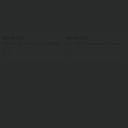
$44.95 USD
$44.95 USD
Geraffter, figurbetonter 2-in-1 Midirock
2-in-1 Midi-Hosenrock mit hohem
aus Kunstleder mit hohem Bund und
Bund, Seitentaschen, Kordelzug und
abgerundetem Saum
kontrastierendem Netz