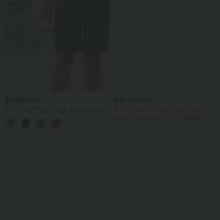
$31.95 USD
$42.95 USD
Softlyzero™ Airy - Yoga-Bermudashorts
Buy 3, pay for 2; buy 6, pay for 4
mit hohem Bund, mehreren Taschen
Halara UltraSculpt™ - Formende
+16
und InstantCool
Workout-Leggings mit hohem Bund,
Seitentaschen, Booty-Scrunch und
Bauchkontrolle