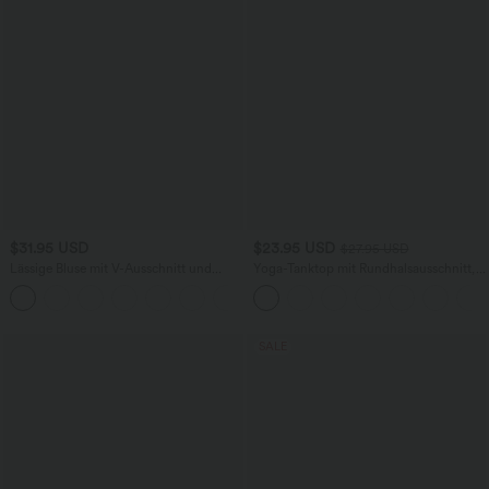
$31.95 USD
$23.95 USD
$27.95 USD
Lässige Bluse mit V-Ausschnitt und
Yoga-Tanktop mit Rundhalsausschnitt,
kurzen Puffärmeln
Rüschen und InstantCool
SALE