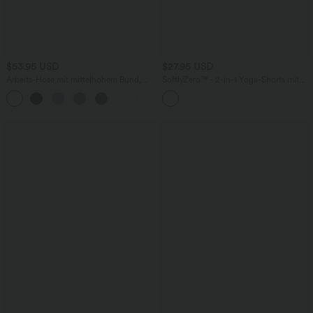
$53.95 USD
$27.95 USD
Arbeits-Hose mit mittelhohem Bund,
SoftlyZero™ - 2-in-1 Yoga-Shorts mit
Seitentaschen und Barrel-Leg
hohem Crossover-Bund, mehreren
+3
Taschen und Ösen - schnelltrocknend,
7,6 cm