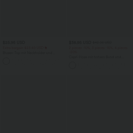
$25.95 USD
$38.95 USD
$42.95 USD
Extra bargain $23.49 USD
2 pieces -10%, 3 pieces -15%, 4 pieces
-20%
Blusen-Top mit Neckholder und
Schlüssellochausschnitt, plissiert,
Capri-Hose mit hohem Bund und
+3
ärmellos, abgerundeter Saum
Seitentaschen - leinenähnliches Material