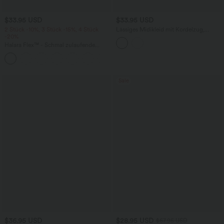
$33.95 USD
$33.95 USD
2 Stück -10%, 3 Stück -15%, 4 Stück
Lässiges Midikleid mit Kordelzug,
-20%
Schlitz und geschwungenem Saum
Halara Flex™ - Schmal zulaufende
Bürohose mit hohem Bund,
+8
Seitentaschen und Waffelstoff
Sale
$36.95 USD
$28.95 USD
$67.95 USD