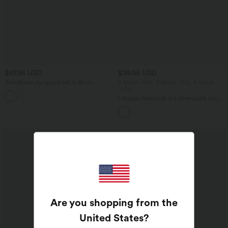
$67.95 USD
$39.95 USD
Ärmelloser Jumpsuit mit U-Boot-
2 Stück -10%, 3 Stück -15%, 4 Stück
Ausschnitt, Seitentaschen, seitlichen
-20%
+8
Bindebändern, Streifen und InstantCool
Lässiger Maxirock in Leinenoptik mit
- Easy Peezy Edition
hohem Bund und Kordelzug
Are you shopping from the
United States
?