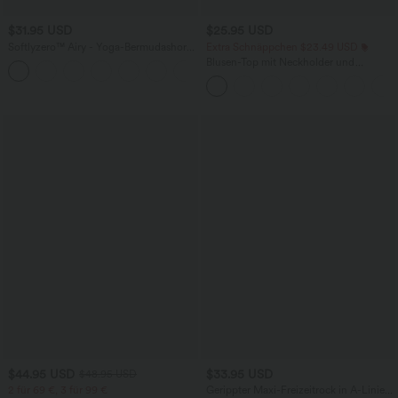
$31.95 USD
$25.95 USD
Softlyzero™ Airy - Yoga-Bermudashorts
Extra Schnäppchen $23.49 USD
mit hohem Bund, mehreren Taschen
Blusen-Top mit Neckholder und
+16
und InstantCool
Schlüssellochausschnitt, plissiert,
ärmellos, abgerundeter Saum
$44.95 USD
$33.95 USD
$48.95 USD
2 für 69 €, 3 für 99 €
Gerippter Maxi-Freizeitrock in A-Linie