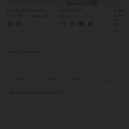
$61.95 USD
$31.95 USD
$31.95 
$67.95 USD
Halara Flex™ - Lässige Ballon-
Lässiges Oberteil mit
2 Stück -
Joggers aus Denim mit
Rundhalsausschnitt und
Stück -2
mittelhohem Bund und
Fledermausärmeln
Softlyzer
mehreren Taschen
Shorts m
mehreren
InstantCo
Unsere Angebote
Gratis
g
Rückgabe
Gutscheine
Lieferung
Geschenk
Gratis Rückgabe
Einfache Rückg
nur für Neukunden in Deutschland
innerhalb 30 Tage
PRODUKT ID: 02860054