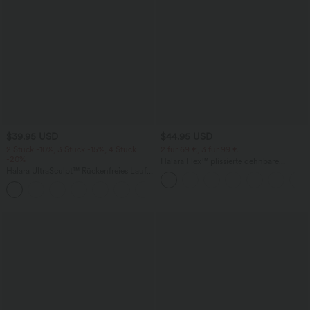
$39.95 USD
$44.95 USD
2 Stück -10%, 3 Stück -15%, 4 Stück
2 für 69 €, 3 für 99 €
-20%
Halara Flex™ plissierte dehnbare
Halara UltraSculpt™ Rückenfreies Lauf-
Stoffhose mit hohem Bund,
Tanktop mit U-Ausschnitt und
Seitentaschen und geradem Bein
+11
überkreuztem, abgerundetem Saum