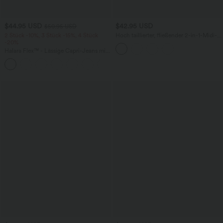
$44.95 USD
$42.95 USD
$50.95 USD
2 Stück -10%, 3 Stück -15%, 4 Stück
Hoch taillierter, fließender 2-in-1-Midi-
-20%
Tanzrock mit Seitentasche
Halara Flex™ - Lässige Capri-Jeans mit
hohem Bund, mehreren Taschen und
geschlitztem Saum - slim