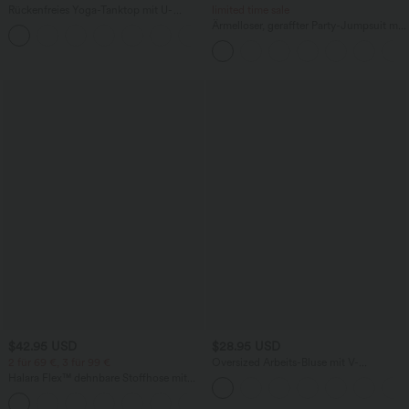
Rückenfreies Yoga-Tanktop mit U-
limited time sale
Ausschnitt, überkreuzten Trägern und
Ärmelloser, geraffter Party-Jumpsuit mit
abgerundetem Saum
V-Ausschnitt, Seitentaschen und
unsichtbarem Reißverschluss - pipi-
praktisch
$42.95 USD
$28.95 USD
2 für 69 €, 3 für 99 €
Oversized Arbeits-Bluse mit V-
Ausschnitt und kurzen Ärmeln -
Halara Flex™ dehnbare Stoffhose mit
knitterfrei
hohem Bund, Waffelmuster,
+20
Seitentaschen und weitem Bein