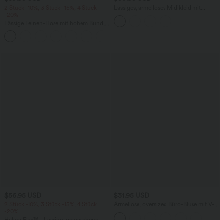
2 Stück -10%, 3 Stück -15%, 4 Stück
Lässiges, ärmelloses Midikleid mit
-20%
Rundhalsausschnitt, integriertem BH
und Rüschensaum
Lässige Leinen-Hose mit hohem Bund,
Kordelzug, weitem Bein und Taschen
+5
$56.95 USD
$31.95 USD
2 Stück -10%, 3 Stück -15%, 4 Stück
Ärmellose, oversized Büro-Bluse mit V-
-20%
Ausschnitt - knitterfrei
Halara Flex™ - Lässige, gewaschene