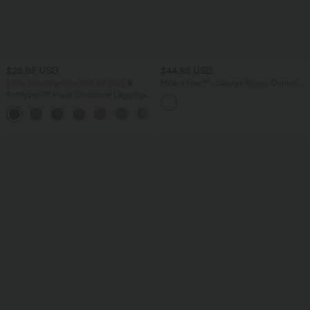
$25.95 USD
$44.95 USD
Extra Schnäppchen $23.49 USD
Halara Flex™ - Lässige Baggy-Denim-
Shorts mit hohem Crossover-Bund und
Softlyzero™ Plush Crossover Leggings
mehreren Taschen
mit Taschen
+16