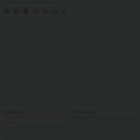
mit hohem Bund und Schlitzsaum
Schlaghose mit mittlerem Bund und
seitlichen Reißverschlusstaschen
+12
$22.95 USD
$27.95 USD
2 Stück -10%, 3 Stück -15%, 4 Stück
SoftlyZero™ - 2-in-1 Yoga-Shorts mit
-20%
hohem Crossover-Bund, mehreren
Taschen und Ösen - schnelltrocknend,
Lässiges T-Shirt mit V-Ausschnitt und
7,6 cm
kurzen Ärmeln
+9