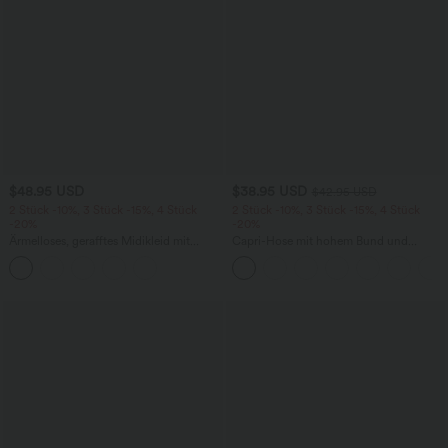
$48.95 USD
$38.95 USD
$42.95 USD
2 Stück -10%, 3 Stück -15%, 4 Stück
2 Stück -10%, 3 Stück -15%, 4 Stück
-20%
-20%
Ärmelloses, gerafftes Midikleid mit
Capri-Hose mit hohem Bund und
eckigem Ausschnitt, integriertem BH
Seitentaschen - leinenähnliches Material
und überkreuztem Rückendesign