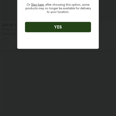
Or
Stay here
, after choosing this option, some
products may no longer be available for delivery
to your location.
$42.95 USD
$64.95 USD
YES
Nimm 3, zahle 2; nimm 6, zahle 4
Lässige Jeans aus Lyocell mit
mittelhohem Bund, mehreren Taschen
Halara UltraSculpt™ - Formende
und Kordelzug
Workout-Leggings mit hohem Bund,
+13
Seitentaschen, Booty-Scrunch und
Bauchkontrolle