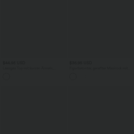
$44.95 USD
$36.95 USD
Lässiges Top mit kurzen Ärmeln,
Figurbetonter, geraffter Maxirock mit
integriertem BH, One-Shoulder-Design,
mittelhohem Bund, Streifen,
Polka-Dots und abgerundetem Saum
Blumenmuster und Bindeband vorne