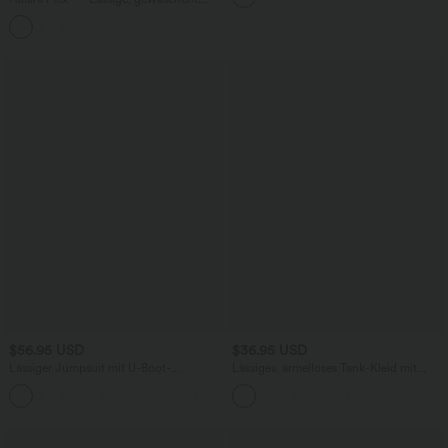
Baggy-Jeans aus drapiertem Lyocell mit
mittelhohem Bund, mehreren Taschen
und weitem Bein
$56.95 USD
$36.95 USD
Lässiger Jumpsuit mit U-Boot-
Lässiges, ärmelloses Tank-Kleid mit
Ausschnitt, Seitentaschen, kurzen
Rundhalsausschnitt und Seitentaschen
Ärmeln und Kordelzug - Easy Peezy
Edition