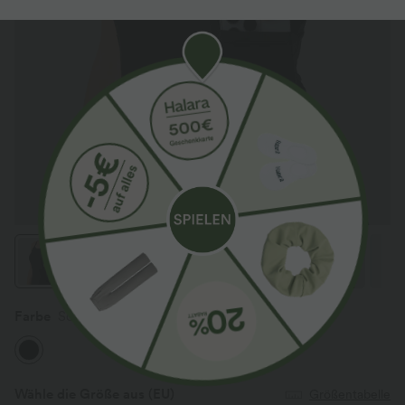
Farbe
Schwarz
Wähle die Größe aus
(EU)
Größentabelle