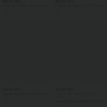
$64.95 USD
$33.95 USD
Halara Flex™ Barrel-Leg-Jeans aus
Lässiges, gerafftes 2-in-1 Cami-Top mit
elastischem Strick-Denim mit niedrigem
verstellbaren Trägern und integriertem
Bund, Knopf, Reißverschluss und
BH
mehreren Taschen
$44.95 USD
$42.95 USD
Figurbetontes Midi-Freizeitkleid mit
2 Stück -10%, 3 Stück -15%, 4 Stück
Schlitz, rückenfreiem Korsett mit
-20%
+6
quadratischem Ausschnitt und Rüschen
Lässiger, fließender Maxirock mit hohem
Bund und Raffung