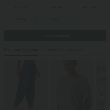
XS
(
32/34
)
S
(
34/36
)
M
(
38/40
)
L
(
42/44
)
XL
(
46
)
+ In den Warenkorb
Mehr zum Verlieben
Ähnliche Kleidungsstile