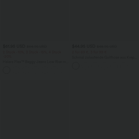
$61.95 USD
$44.95 USD
$64.95 USD
$48.95 USD
2 Stück -10%, 3 Stück -15%, 4 Stück
2 für 69 €, 3 für 99 €
-20%
Schmal zulaufende Golfhose aus Krepp
Halara Flex™ Baggy Jeans Low Rise mit
mit hohem Bund und Seitentaschen
Knopf und Reißverschluss, mehreren
+5
Taschen, weitem Bein