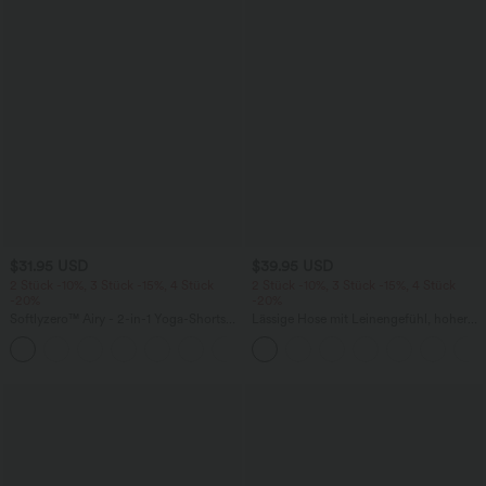
$31.95 USD
$39.95 USD
2 Stück -10%, 3 Stück -15%, 4 Stück
2 Stück -10%, 3 Stück -15%, 4 Stück
-20%
-20%
Softlyzero™ Airy - 2-in-1 Yoga-Shorts
Lässige Hose mit Leinengefühl, hoher
mit superhohem Bund, mehreren
Taille, Kordelzug an der Seite und
+23
Taschen und InstantCool - 17,78 cm
weitem Bein