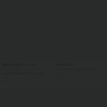
$33.95 USD
$44.95 USD
$36.95 USD
Nimm 3, zahle 2; nimm 6, zahle 4
2-in-1 Midi-Hosenrock mit hohem
Bund, Seitentaschen, Kordelzug und
Halara UltraSculpt™ - Formende
kontrastierendem Netz
Workout-Leggings mit hohem Bund,
+17
Seitentaschen und Bauchkontrolle