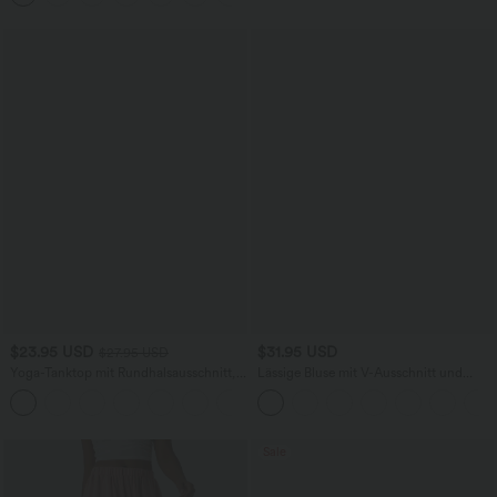
$23.95 USD
$31.95 USD
$27.95 USD
Yoga-Tanktop mit Rundhalsausschnitt,
Lässige Bluse mit V-Ausschnitt und
Rüschen und InstantCool
kurzen Puffärmeln
+16
Sale