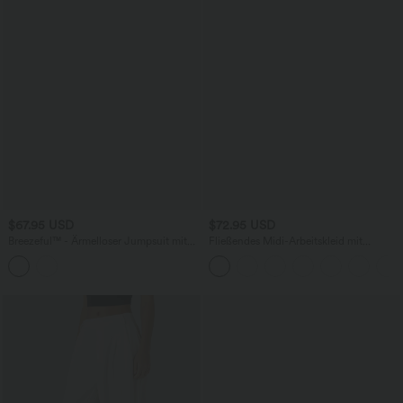
$67.95 USD
$72.95 USD
Breezeful™ - Ärmelloser Jumpsuit mit
Fließendes Midi-Arbeitskleid mit
Seitentaschen - schnelltrocknend, Easy
Seitentaschen, Fledermausärmeln und
Peezy Edition
Bauchkontrolle