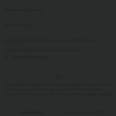
Passform & Features
Schmale Passform
Seitentasche
Rundhalsausschnitt
Stoff & Pflege
überziehen
Workout
hüftlang
ärmellos
Kostenloser Standardversand bei einer Bestellung über
$77.37 USD
Vier-Wege-Stretch
Camisole / Cami
Einfache Rückgabe innerhalb von 30 Tagen
Einfache Bezahlung
Einige Artikel werden mit Markenlogo geliefert, andere ohne.
Ob ein Logo enthalten ist, kann je nach Produkt variieren.
Auch Stil und Farben können leicht abweichen.
Mehr erfahren
Inspiration
Bewertungen(22)