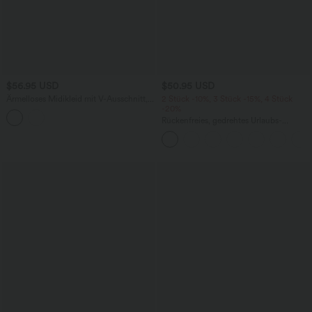
$56.95 USD
$50.95 USD
Ärmelloses Midikleid mit V-Ausschnitt,
2 Stück -10%, 3 Stück -15%, 4 Stück
Seitentaschen und Reißverschluss
-20%
Rückenfreies, gedrehtes Urlaubs-
Maxikleid mit Seitentaschen und Schlitz