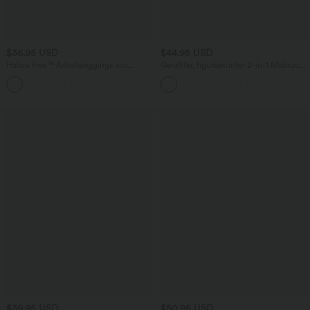
$36.95 USD
$44.95 USD
Halara Flex™ Arbeitsleggings aus
Geraffter, figurbetonter 2-in-1 Midirock
elastischem Strick-Denim mit hohem
aus Kunstleder mit hohem Bund und
+1
Bund und mehreren Taschen
abgerundetem Saum
$39.95 USD
$50.95 USD