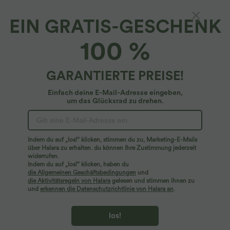
EIN GRATIS-GESCHENK
Schlichtes Workout-Camisole-Top mit
100 %
Seitentaschen
4.6
(
22
)
GARANTIERTE PREISE!
$25.95 USD
Einfach deine E-Mail-Adresse eingeben,
um das Glücksrad zu drehen.
Indem du auf „los!“ klicken, stimmen du zu, Marketing-E-Mails
über Halara zu erhalten. du können Ihre Zustimmung jederzeit
widerrufen.
Indem du auf „los!“ klicken, haben du
die Allgemeinen Geschäftsbedingungen
und
die Aktivitätsregeln von Halara
gelesen und stimmen ihnen zu
und
erkennen die Datenschutzrichtlinie von Halara an
.
los!