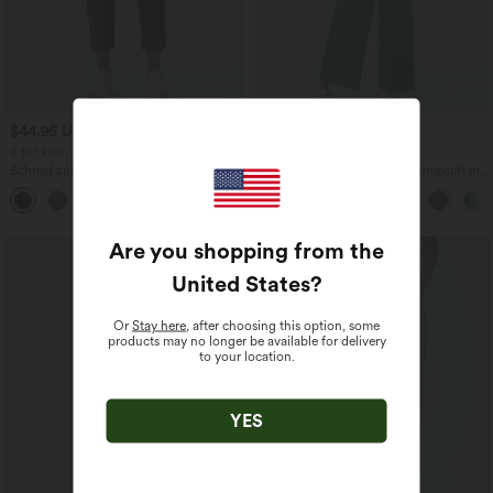
$44.95 USD
$28.95 USD
$48.95 USD
$67.95 USD
2 for €69, 3 for €99
limited time sale
Schmal zulaufende Golfhose aus Krepp
Ärmelloser, geraffter Party-Jumpsuit mit
mit hohem Bund und Seitentaschen
V-Ausschnitt, Seitentaschen und
unsichtbarem Reißverschluss - pipi-
praktisch
Are you shopping from the
United States
?
Or
Stay here
, after choosing this option, some
products may no longer be available for delivery
to your location.
YES