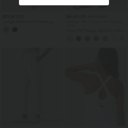
$33.95 USD
$61.95 USD
$64.95 USD
Lässiges Midikleid mit Kordelzug,
2 pieces -10%, 3 pieces -15%, 4 pieces
Schlitz und geschwungenem Saum
-20%
Halara Flex™ Baggy Jeans Low Rise mit
Knopf und Reißverschluss, mehreren
Taschen, weitem Bein