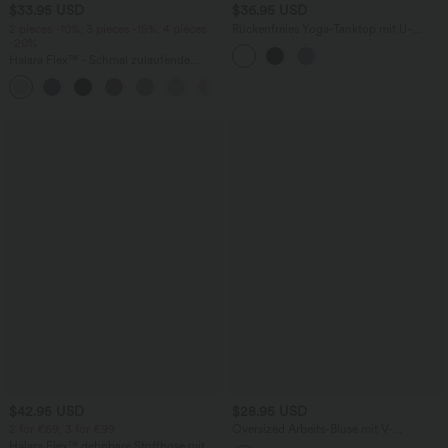
$33.95 USD
$36.95 USD
2 pieces -10%, 3 pieces -15%, 4 pieces
Rückenfreies Yoga-Tanktop mit U-
-20%
Ausschnitt, überkreuzten Trägern und
abgerundetem Saum
Halara Flex™ - Schmal zulaufende
Bürohose mit hohem Bund,
+8
Seitentaschen und Waffelstoff
$42.95 USD
$28.95 USD
2 for €69, 3 for €99
Oversized Arbeits-Bluse mit V-
Ausschnitt und kurzen Ärmeln -
Halara Flex™ dehnbare Stoffhose mit