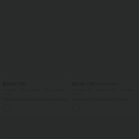
$39.95 USD
$23.95 USD
$50.95 USD
2 pieces -10%, 3 pieces -15%, 4 pieces
2 pieces -10%, 3 pieces -15%, 4 pieces
-20%
-20%
Fließende hosenrock in Leinenoptik mit
Jumpsuit mit V-Ausschnitt, kurzen
mittelhohem Bund, Seitentaschen und
Ärmeln, plissierten Seitentaschen und
+1
weitem Bein
weitem Bein, fließendem Waffelmuster