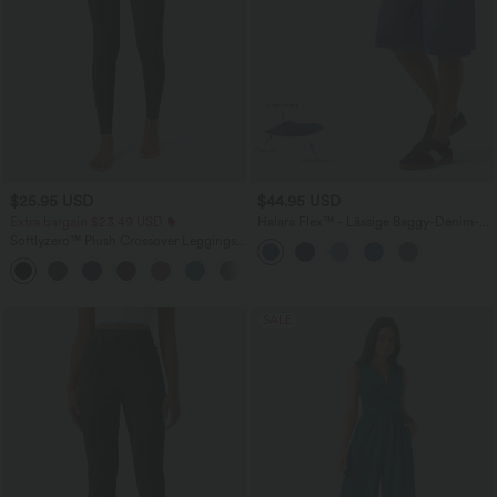
$25.95 USD
$44.95 USD
Extra bargain $23.49 USD
Halara Flex™ - Lässige Baggy-Denim-
Shorts mit hohem Crossover-Bund und
Softlyzero™ Plush Crossover Leggings
mehreren Taschen
mit Taschen
+16
SALE