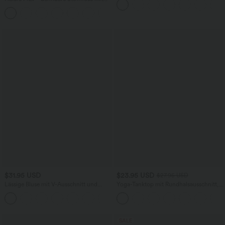
knitterfrei
hohem Bund, Waffelmuster,
+20
Seitentaschen und weitem Bein
$31.95 USD
$23.95 USD
$27.95 USD
Lässige Bluse mit V-Ausschnitt und
Yoga-Tanktop mit Rundhalsausschnitt,
kurzen Puffärmeln
Rüschen und InstantCool
SALE