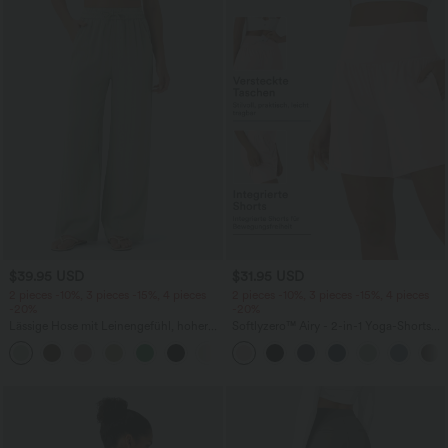
$39.95 USD
$31.95 USD
2 pieces -10%, 3 pieces -15%, 4 pieces
2 pieces -10%, 3 pieces -15%, 4 pieces
-20%
-20%
Lässige Hose mit Leinengefühl, hoher
Softlyzero™ Airy - 2-in-1 Yoga-Shorts
Taille, Kordelzug an der Seite und
mit superhohem Bund, mehreren
+15
weitem Bein
Taschen und InstantCool - 17,78 cm