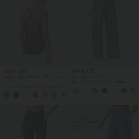
$39.95 USD
$44.95 USD
2 pieces -10%, 3 pieces -15%, 4 pieces
2 for €69, 3 for €99
-20%
Halara Flex™ plissierte dehnbare
Halara UltraSculpt™ Rückenfreies Lauf-
Stoffhose mit hohem Bund,
Tanktop mit U-Ausschnitt und
Seitentaschen und geradem Bein
+11
überkreuztem, abgerundetem Saum