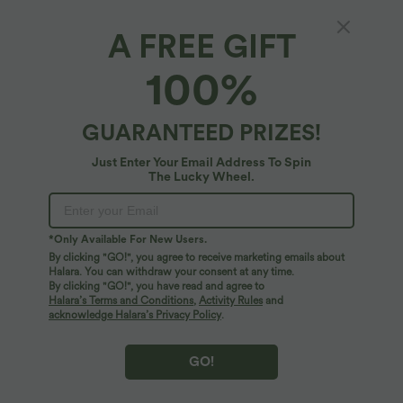
A FREE GIFT
100%
GUARANTEED PRIZES!
Just Enter Your Email Address To Spin
The Lucky Wheel.
Oops!
We can't seem to find the page you're looking for.
*Only Available For New Users.
By clicking "GO!", you agree to receive marketing emails about
Halara. You can withdraw your consent at any time.
By clicking "GO!", you have read and agree to
Shop More
Halara’s Terms and Conditions
,
Activity Rules
and
acknowledge Halara’s Privacy Policy
.
GO!