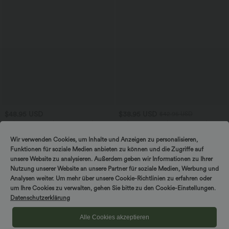
$48.95 USD
$38.95 USD
$42.95 USD
2 pieces -10%, 3 pieces -15%, 4 pieces
2 pieces -10%, 3 pieces -15%, 4 pieces
-20%
-20%
Ärmelloses, gerafftes Midikleid mit
Capri-Hose mit hohem Bund und
Wir verwenden Cookies, um Inhalte und Anzeigen zu personalisieren,
eckigem Ausschnitt, integriertem BH
Seitentaschen - leinenähnliches Material
Funktionen für soziale Medien anbieten zu können und die Zugriffe auf
und überkreuztem Rückendesign
unsere Website zu analysieren. Außerdem geben wir Informationen zu Ihrer
Nutzung unserer Website an unsere Partner für soziale Medien, Werbung und
Analysen weiter. Um mehr über unsere Cookie-Richtlinien zu erfahren oder
um Ihre Cookies zu verwalten, gehen Sie bitte zu den Cookie-Einstellungen.
Datenschutzerklärung
Alle Cookies akzeptieren