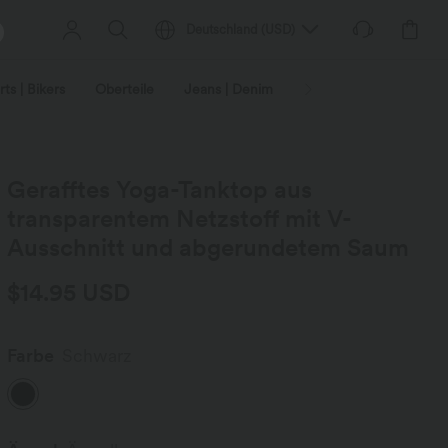
Deutschland
(
USD
)
ts | Bikers
Oberteile
Jeans | Denim
Leggings
Plus-Size
Gerafftes Yoga-Tanktop aus
transparentem Netzstoff mit V-
Ausschnitt und abgerundetem Saum
$14.95 USD
Farbe
Schwarz