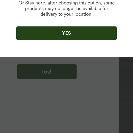
Or
Stay here
, after choosing this option, some
products may no longer be available for
delivery to your location.
u auf „los!“ klicken, stimmen du zu, Marketing-E-Mails über
zu erhalten. du können Ihre Zustimmung jederzeit widerrufen.
YES
u auf „los!“ klicken, haben du
lgemeinen Geschäftsbedingungen
und
ivitätsregeln von Halara
gelesen und stimmen ihnen zu und
n die Datenschutzrichtlinie von Halara an
.
Yoga & Pilates
taillenlang
ärmellos
Mittlere Deh
los!