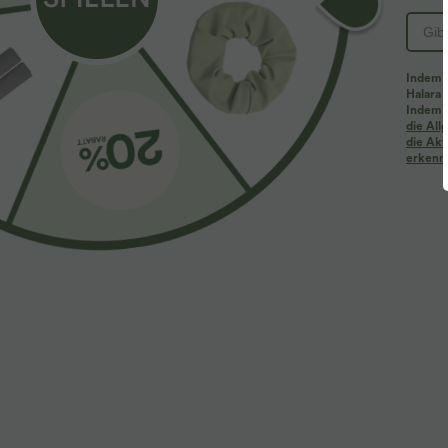
PRODUKT ID: 02705525
Indem d
Halara 
Passform & Features
Indem d
die Al
die Akt
erkenne
Gekerbter Kragen
Raffung
überziehen
Stoff & Pflege
Materialien
95 % Nylon und 5 % Elasthan
Pflege
Maschinenwäsche kalt