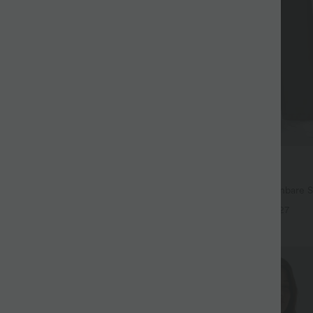
$44.95 USD
67.95 USD
 Lässige Ballon-Joggers aus Denim
2 für 69 €, 3 für 99 €
em Bund und mehreren Taschen
Halara Flex™ plissierte dehnbare S
hohem Bund, Seitentaschen und 
+27
Sale