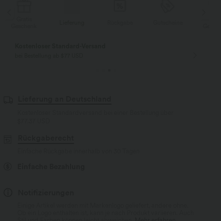
Gratis
Lieferung
Rückgabe
Gutscheine
Li
Geschenk
Kostenloser Standard-Versand
bei Bestellung ab $77 USD
Lieferung an Deutschland
Kostenloser Standardversand bei einer Bestellung über
$77.37 USD
Rückgaberecht
Einfache Rückgabe innerhalb von 30 Tagen
Einfache Bezahlung
Notifizierungen
Einige Artikel werden mit Markenlogo geliefert, andere ohne.
Ob ein Logo enthalten ist, kann je nach Produkt variieren. Auch
Stil und Farben können leicht abweichen.
Mehr erfahren