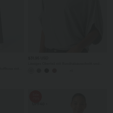
$31.95 USD
Lässiges Oberteil mit Rundhalsausschnitt und
Fledermausärmeln
toffhose mit
+5
geradem Bein
Sale
-79%