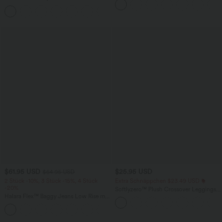
Tanktop mit U-Ausschnitt und
Seitentaschen und weitem Bein
+11
überkreuztem, abgerundetem Saum
$61.95 USD
$25.95 USD
$64.95 USD
2 Stück -10%, 3 Stück -15%, 4 Stück
Extra Schnäppchen $23.49 USD
-20%
Softlyzero™ Plush Crossover Leggings
Halara Flex™ Baggy Jeans Low Rise mit
mit Taschen
Knopf und Reißverschluss, mehreren
+5
Taschen, weitem Bein