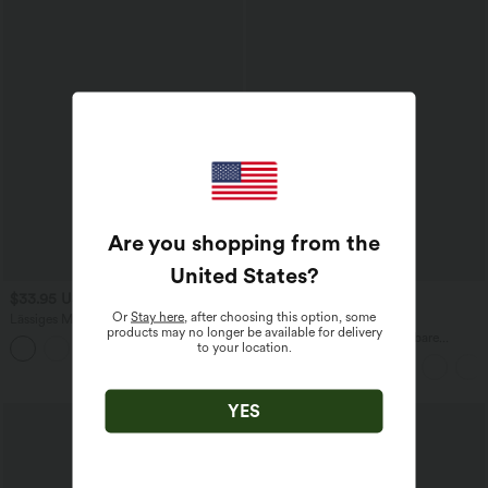
Are you shopping from the
United States
?
$33.95 USD
$44.95 USD
Or
Stay here
, after choosing this option, some
Lässiges Midikleid mit Kordelzug,
2 für 69 €, 3 für 99 €
products may no longer be available for delivery
Schlitz und geschwungenem Saum
Halara Flex™ plissierte dehnbare
to your location.
Stoffhose mit hohem Bund,
Seitentaschen und geradem Bein
YES