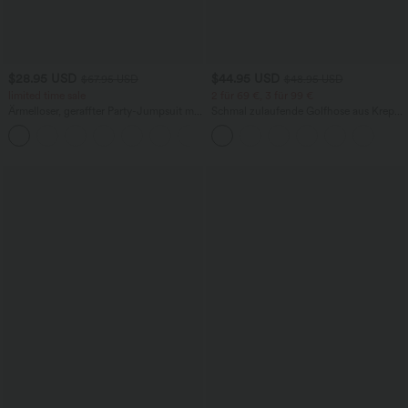
$28.95 USD
$44.95 USD
$67.95 USD
$48.95 USD
limited time sale
2 für 69 €, 3 für 99 €
Ärmelloser, geraffter Party-Jumpsuit mit
Schmal zulaufende Golfhose aus Krepp
V-Ausschnitt, Seitentaschen und
mit hohem Bund und Seitentaschen
+7
unsichtbarem Reißverschluss - pipi-
praktisch