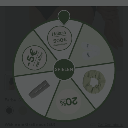
Farbe
Schwarz
Wähle die Größe aus
(EU)
Größentabelle