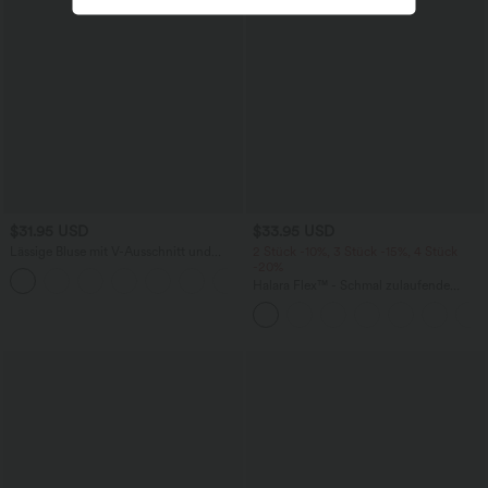
$31.95 USD
$33.95 USD
Lässige Bluse mit V-Ausschnitt und
2 Stück -10%, 3 Stück -15%, 4 Stück
kurzen Puffärmeln
-20%
Halara Flex™ - Schmal zulaufende
Bürohose mit hohem Bund,
Seitentaschen und Waffelstoff