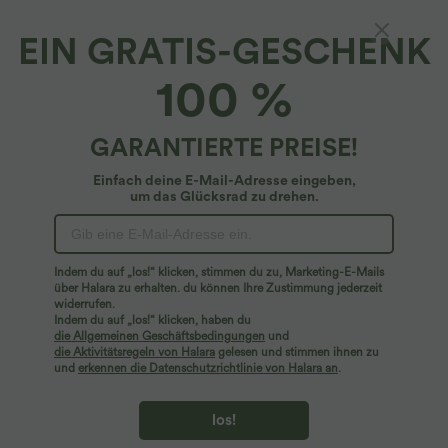
EIN GRATIS-GESCHENK
OneForm - Shapewear-Lounge-Unterhose mit
100 %
hohem Bund und nahtlosem Flow
4.5
(
31
)
GARANTIERTE PREISE!
$22.95 USD
Einfach deine E-Mail-Adresse eingeben,
um das Glücksrad zu drehen.
Indem du auf „los!“ klicken, stimmen du zu, Marketing-E-Mails
über Halara zu erhalten. du können Ihre Zustimmung jederzeit
widerrufen.
Indem du auf „los!“ klicken, haben du
die Allgemeinen Geschäftsbedingungen
und
die Aktivitätsregeln von Halara
gelesen und stimmen ihnen zu
und
erkennen die Datenschutzrichtlinie von Halara an
.
los!