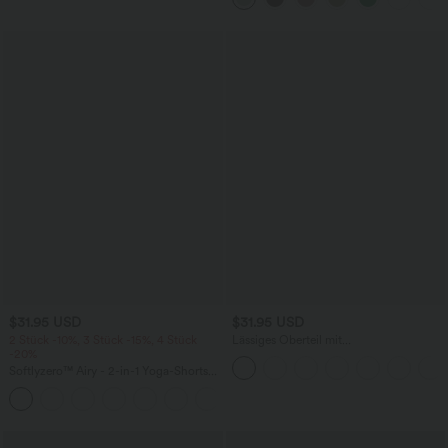
$31.95 USD
$31.95 USD
2 Stück -10%, 3 Stück -15%, 4 Stück
Lässiges Oberteil mit
-20%
Rundhalsausschnitt und
Fledermausärmeln
Softlyzero™ Airy - 2-in-1 Yoga-Shorts
mit superhohem Bund, mehreren
+23
Taschen und InstantCool - 17,78 cm