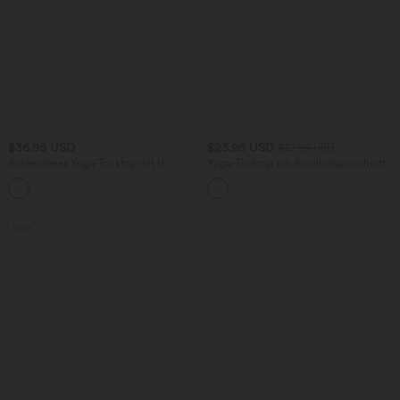
$36.95 USD
$23.95 USD
$27.95 USD
Rückenfreies Yoga-Tanktop mit U-
Yoga-Tanktop mit Rundhalsausschnitt,
Ausschnitt, überkreuzten Trägern und
Rüschen und InstantCool
abgerundetem Saum
Sale