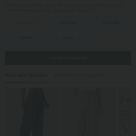
Wähle deine übliche Größe für eine körpernahe Passform oder
eine Nummer größer für ganztägigen Komfort.
XS
(
32/34
)
S
(
34/36
)
M
(
38/40
)
L
(
42/44
)
XL
(
46
)
+ In den Warenkorb
Mehr zum Verlieben
Ähnliche Kleidungsstile