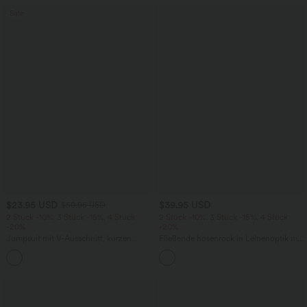
Sale
$23.95 USD
$39.95 USD
$50.95 USD
2 Stück -10%, 3 Stück -15%, 4 Stück
2 Stück -10%, 3 Stück -15%, 4 Stück
-20%
-20%
Jumpsuit mit V-Ausschnitt, kurzen
Fließende hosenrock in Leinenoptik mit
Ärmeln, plissierten Seitentaschen und
mittelhohem Bund, Seitentaschen und
+5
weitem Bein, fließendem Waffelmuster
weitem Bein