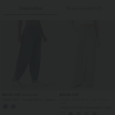
Inspiration
Bewertungen(31)
$61.95 USD
$39.95 USD
$67.95 USD
Halara Flex™ - Lässige Ballon-Joggers
2 Stück -10%, 3 Stück -15%, 4 Stück
aus Denim mit mittelhohem Bund und
-20%
mehreren Taschen
Lässige Hose mit Leinengefühl, hoher
Taille, Kordelzug an der Seite und
weitem Bein