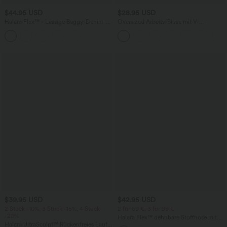
$44.95 USD
$28.95 USD
Halara Flex™ - Lässige Baggy-Denim-
Oversized Arbeits-Bluse mit V-
Shorts mit hohem Crossover-Bund und
Ausschnitt und kurzen Ärmeln -
mehreren Taschen
knitterfrei
$39.95 USD
$42.95 USD
2 Stück -10%, 3 Stück -15%, 4 Stück
2 für 69 €, 3 für 99 €
-20%
Halara Flex™ dehnbare Stoffhose mit
Halara UltraSculpt™ Rückenfreies Lauf-
hohem Bund, Waffelmuster,