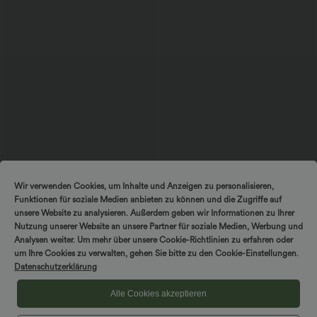
$56.95 USD
$22.95 USD
Wir verwenden Cookies, um Inhalte und Anzeigen zu personalisieren,
Ärmelloses Midikleid mit V-Ausschnitt,
2 Stück -10%, 3 Stück -15%, 4 Stück
Funktionen für soziale Medien anbieten zu können und die Zugriffe auf
Seitentaschen und Reißverschluss
-20%
Lässiges T-Shirt mit V-Ausschnitt und
unsere Website zu analysieren. Außerdem geben wir Informationen zu Ihrer
kurzen Ärmeln
Nutzung unserer Website an unsere Partner für soziale Medien, Werbung und
Analysen weiter. Um mehr über unsere Cookie-Richtlinien zu erfahren oder
um Ihre Cookies zu verwalten, gehen Sie bitte zu den Cookie-Einstellungen.
Datenschutzerklärung
Alle Cookies akzeptieren