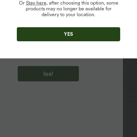
Or
Stay here
, after choosing this option, some
products may no longer be available for
delivery to your location.
u auf „los!“ klicken, stimmen du zu, Marketing-E-Mails über
zu erhalten. du können Ihre Zustimmung jederzeit widerrufen.
YES
u auf „los!“ klicken, haben du
lgemeinen Geschäftsbedingungen
und
ivitätsregeln von Halara
gelesen und stimmen ihnen zu und
n die Datenschutzrichtlinie von Halara an
.
t hohem Bund
eng geschnitten
Vier-Wege-Stretch
los!