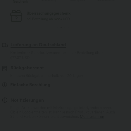
Geschenk
Kostenloser Standard-Versand
bei Bestellung ab $77 USD
Lieferung an Deutschland
Kostenloser Standardversand bei einer Bestellung über
$77.37 USD
Rückgaberecht
Einfache Rückgabe innerhalb von 30 Tagen
Einfache Bezahlung
Notifizierungen
Einige Artikel werden mit Markenlogo geliefert, andere ohne.
Ob ein Logo enthalten ist, kann je nach Produkt variieren. Auch
Stil und Farben können leicht abweichen.
Mehr erfahren