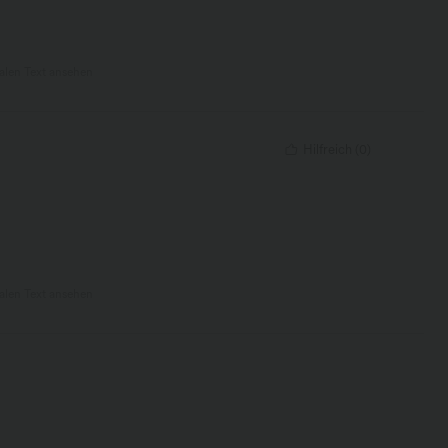
nalen Text ansehen
Hilfreich
(
0
)
nalen Text ansehen