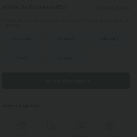
Wähle die Größe aus
(EU)
Größentabelle
100%
der Kundinnen sagen, dass dieses Produkt größengerecht
ausfällt.
XS
(
32/34
)
S
(
34/36
)
M
(
38/40
)
L
(
42
)
XL
(
44
)
+ In den Warenkorb
Unsere Angebote
Gratis
Lieferung
Rückgabe
Gutscheine
Li