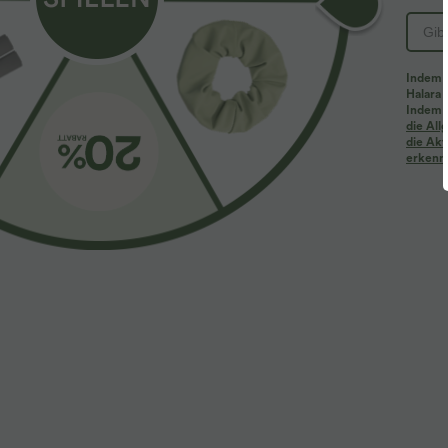
PRODUKT ID: 02836681
Indem d
Halara 
Passform & Features
Indem d
die Al
die Akt
erkenne
flacher Bund
Yoga & Pilates
10 cm
mi
Stoff & Pflege
Materialien
90 % Nylon und 10 % Elasthan
Pflege
Maschinenwäsche kalt