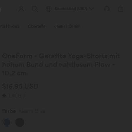
Deutschland
(
USD
)
ts | Bikers
Oberteile
Jeans | Denim
Leggings
Plus-Size
OneForm - Geraffte Yoga-Shorts mit
hohem Bund und nahtlosem Flow -
10,2 cm
$16.95 USD
4.8
(
6
)
Farbe
Klein's Blue