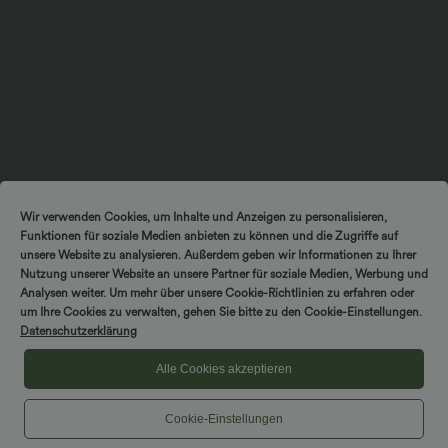
$56.95 USD
$33.95 USD
$36.95 USD
Wir verwenden Cookies, um Inhalte und Anzeigen zu personalisieren,
Ärmelloses Midikleid mit V-Ausschnitt,
Nimm 3, zahle 2; nimm 6, zahle 4
Funktionen für soziale Medien anbieten zu können und die Zugriffe auf
Seitentaschen und Reißverschluss
Halara UltraSculpt™ - Formende
Workout-Leggings mit hohem Bund,
unsere Website zu analysieren. Außerdem geben wir Informationen zu Ihrer
Seitentaschen und Bauchkontrolle
Nutzung unserer Website an unsere Partner für soziale Medien, Werbung und
Analysen weiter. Um mehr über unsere Cookie-Richtlinien zu erfahren oder
um Ihre Cookies zu verwalten, gehen Sie bitte zu den Cookie-Einstellungen.
Sale
Datenschutzerklärung
Alle Cookies akzeptieren
Cookie-Einstellungen