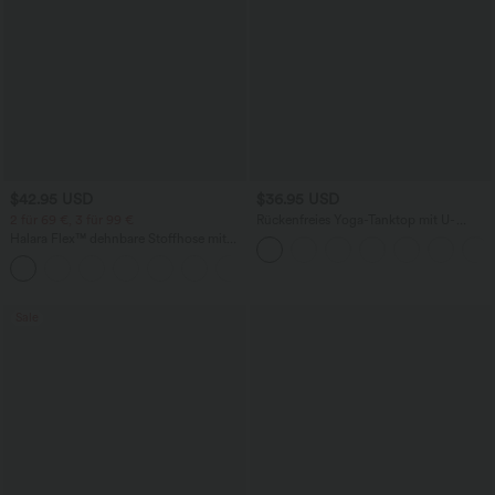
$42.95 USD
$36.95 USD
2 für 69 €, 3 für 99 €
Rückenfreies Yoga-Tanktop mit U-
Ausschnitt, überkreuzten Trägern und
Halara Flex™ dehnbare Stoffhose mit
abgerundetem Saum
hohem Bund, Waffelmuster,
+20
Seitentaschen und weitem Bein
Sale