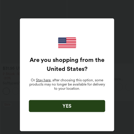
Are you shopping from the
United States
?
$31.95 USD
$44.95 USD
2 Stück -10%, 3 Stück -15%, 4 Stück
2 für 69 €, 3 für 99 €
-20%
Halara Flex™ plissierte dehnbare
Or
Stay here
, after choosing this option, some
Softlyzero™ Airy - 2-in-1 Yoga-Shorts
Stoffhose mit hohem Bund,
products may no longer be available for delivery
mit superhohem Bund, mehreren
Seitentaschen und geradem Bein
to your location.
+23
Taschen und InstantCool - 17,78 cm
Sale
YES