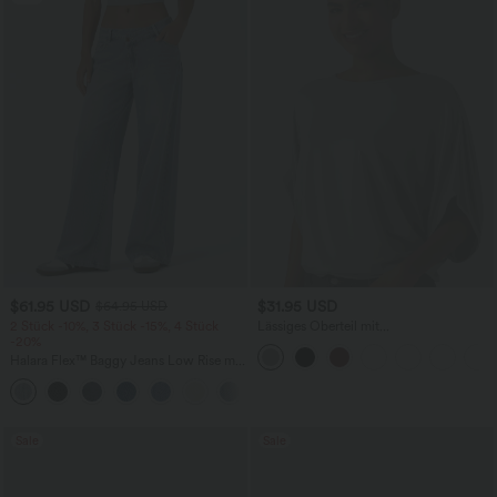
$61.95 USD
$31.95 USD
$64.95 USD
2 Stück -10%, 3 Stück -15%, 4 Stück
Lässiges Oberteil mit
-20%
Rundhalsausschnitt und
Fledermausärmeln
Halara Flex™ Baggy Jeans Low Rise mit
Knopf und Reißverschluss, mehreren
+5
Taschen, weitem Bein
Sale
Sale