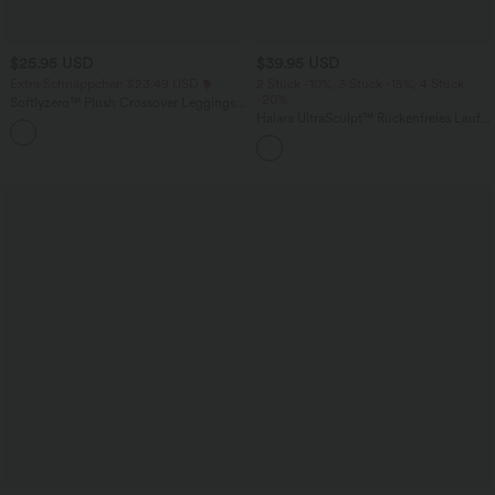
$25.95 USD
$39.95 USD
Extra Schnäppchen $23.49 USD
2 Stück -10%, 3 Stück -15%, 4 Stück
-20%
Softlyzero™ Plush Crossover Leggings
mit Taschen
Halara UltraSculpt™ Rückenfreies Lauf-
+16
Tanktop mit U-Ausschnitt und
überkreuztem, abgerundetem Saum