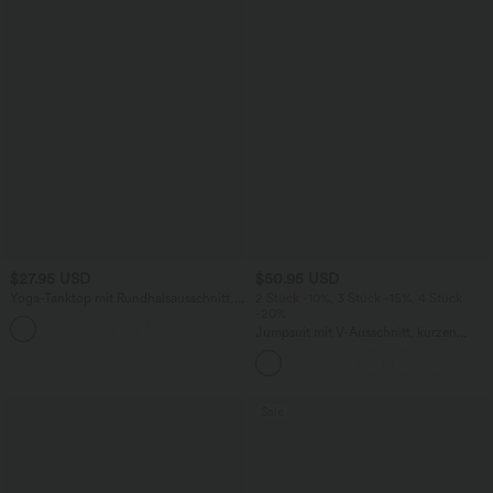
$27.95 USD
$50.95 USD
Yoga-Tanktop mit Rundhalsausschnitt,
2 Stück -10%, 3 Stück -15%, 4 Stück
Rüschen und InstantCool
-20%
+16
Jumpsuit mit V-Ausschnitt, kurzen
Ärmeln, plissierten Seitentaschen und
weitem Bein, fließendem Waffelmuster
Sale