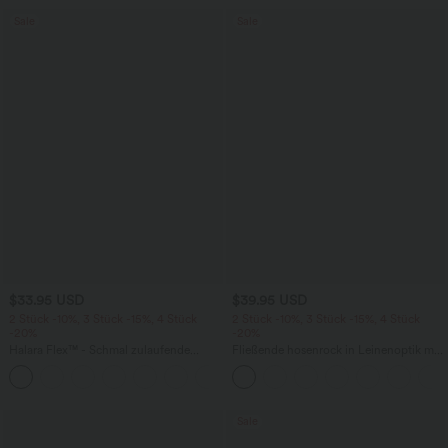
Sale
Sale
$33.95 USD
$39.95 USD
2 Stück -10%, 3 Stück -15%, 4 Stück
2 Stück -10%, 3 Stück -15%, 4 Stück
-20%
-20%
Halara Flex™ - Schmal zulaufende
Fließende hosenrock in Leinenoptik mit
Bürohose mit hohem Bund,
mittelhohem Bund, Seitentaschen und
+8
Seitentaschen und Waffelstoff
weitem Bein
Sale