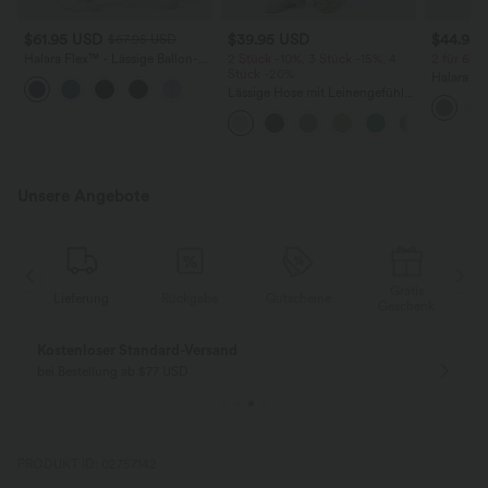
$61.95 USD
$39.95 USD
$44.95
$67.95 USD
Halara Flex™ - Lässige Ballon-
2 Stück -10%, 3 Stück -15%, 4
2 für 69 €
Joggers aus Denim mit
Stück -20%
Halara Fl
mittelhohem Bund und
Lässige Hose mit Leinengefühl,
Stoffhos
mehreren Taschen
hoher Taille, Kordelzug an der
Seitenta
Seite und weitem Bein
Unsere Angebote
Gratis
Lieferung
Rückgabe
Gutscheine
k
Geschenk
Kostenloser Standard-Versand
bei Bestellung ab $77 USD
PRODUKT ID: 02757142