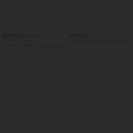
$44.95 USD
$67.95 USD
$48.95 USD
2 für 69 €, 3 für 99 €
Ärmelloser, geraffter Party-Jumpsuit mit
V-Ausschnitt, Seitentaschen und
Schmal zulaufende Golfhose aus Krepp
unsichtbarem Reißverschluss - pipi-
mit hohem Bund und Seitentaschen
praktisch
Sale
Sale