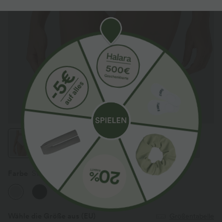
Farbe
Sweet Taffy
Wähle die Größe aus
(EU)
Größentabelle