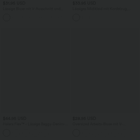
$31.95 USD
$33.95 USD
Lässige Bluse mit V-Ausschnitt und
Lässiges Midikleid mit Kordelzug,
kurzen Puffärmeln
Schlitz und geschwungenem Saum
$44.95 USD
$28.95 USD
Halara Flex™ - Lässige Baggy-Denim-
Oversized Arbeits-Bluse mit V-
Shorts mit hohem Crossover-Bund und
Ausschnitt und kurzen Ärmeln -
mehreren Taschen
knitterfrei