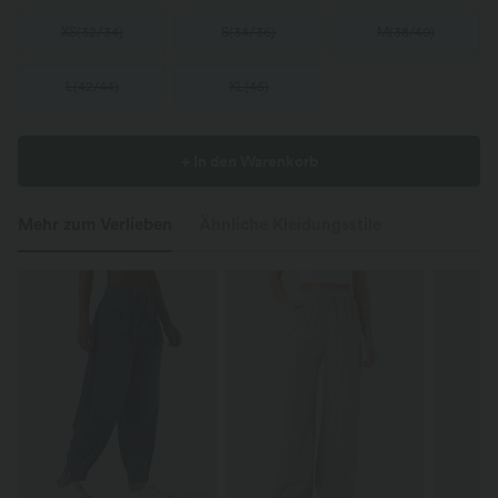
XS
(
32/34
)
S
(
34/36
)
M
(
38/40
)
L
(
42/44
)
XL
(
46
)
+ In den Warenkorb
Mehr zum Verlieben
Ähnliche Kleidungsstile