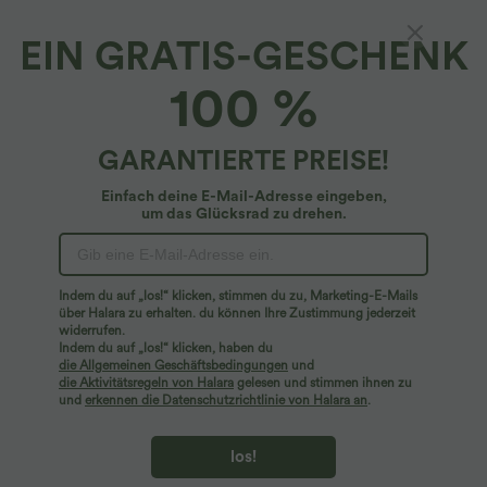
EIN GRATIS-GESCHENK
OneForm - Lounge-Unterhose mit hohem
100 %
Bund und nahtlosem Flow
4.8
(
10
)
GARANTIERTE PREISE!
$14.95 USD
$16.95 USD
Einfach deine E-Mail-Adresse eingeben,
um das Glücksrad zu drehen.
Indem du auf „los!“ klicken, stimmen du zu, Marketing-E-Mails
über Halara zu erhalten. du können Ihre Zustimmung jederzeit
widerrufen.
Indem du auf „los!“ klicken, haben du
die Allgemeinen Geschäftsbedingungen
und
die Aktivitätsregeln von Halara
gelesen und stimmen ihnen zu
und
erkennen die Datenschutzrichtlinie von Halara an
.
los!