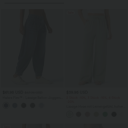
Sale
$61.95 USD
$39.95 USD
$67.95 USD
Halara Flex™ - Lässige Ballon-Joggers
2 Stück -10%, 3 Stück -15%, 4 Stück
aus Denim mit mittelhohem Bund und
-20%
mehreren Taschen
Lässige Hose mit Leinengefühl, hoher
Taille, Kordelzug an der Seite und
weitem Bein
Sale