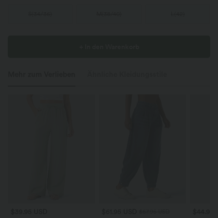
S
(
34/36
)
M
(
38/40
)
L
(
42
)
+ In den Warenkorb
Mehr zum Verlieben
Ähnliche Kleidungsstile
$39.95 USD
$61.95 USD
$44.95
$67.95 USD