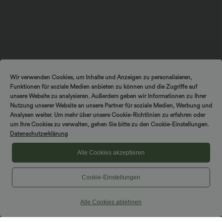
$27.95 USD
$44.95 USD
Wir verwenden Cookies, um Inhalte und Anzeigen zu personalisieren,
SoftlyZero™ Airy - Super hoch taillierte
2-in-1 Midi-Hosenrock mit hohem
Funktionen für soziale Medien anbieten zu können und die Zugriffe auf
2-in-1-Yoga-Shorts mit Gesäßtasche
Bund, Seitentaschen, Kordelzug und
+20
und Seitentasche-längere Länge
kontrastierendem Netz
unsere Website zu analysieren. Außerdem geben wir Informationen zu Ihrer
Nutzung unserer Website an unsere Partner für soziale Medien, Werbung und
Analysen weiter. Um mehr über unsere Cookie-Richtlinien zu erfahren oder
DREH & GEWINNE!
um Ihre Cookies zu verwalten, gehen Sie bitte zu den Cookie-Einstellungen.
Datenschutzerklärung
Alle Cookies akzeptieren
Cookie-Einstellungen
Alle Cookies ablehnen