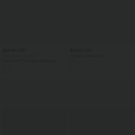
$44.95 USD
$31.95 USD
2 für 69 €, 3 für 99 €
Lässiges Oberteil mit
Rundhalsausschnitt und
Halara Flex™ plissierte dehnbare
Fledermausärmeln
Stoffhose mit hohem Bund,
+23
Seitentaschen und geradem Bein