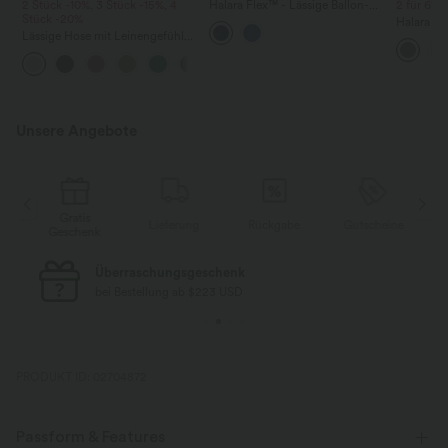
2 Stück -10%, 3 Stück -15%, 4
Halara Flex™ - Lässige Ballon-
2 für 69 €
Stück -20%
Joggers aus Denim mit
Halara Fl
mittelhohem Bund und
Lässige Hose mit Leinengefühl,
Stoffhos
mehreren Taschen
hoher Taille, Kordelzug an der
Seitenta
+15
Seite und weitem Bein
Unsere Angebote
Gratis
e
Lieferung
Rückgabe
Gutscheine
Geschenk
Überraschungsgeschenk
bei Bestellung ab $223 USD
PRODUKT ID: 02704872
Passform & Features