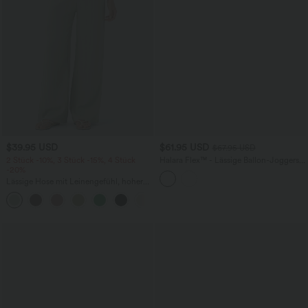
$39.95 USD
$61.95 USD
$67.95 USD
2 Stück -10%, 3 Stück -15%, 4 Stück
Halara Flex™ - Lässige Ballon-Joggers
-20%
aus Denim mit mittelhohem Bund und
mehreren Taschen
Lässige Hose mit Leinengefühl, hoher
Taille, Kordelzug an der Seite und
+15
weitem Bein