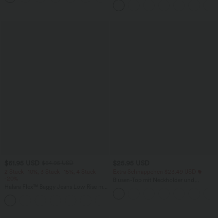
Seitentaschen und Bauchkontrolle
$61.95 USD
$25.95 USD
$64.95 USD
2 Stück -10%, 3 Stück -15%, 4 Stück
Extra Schnäppchen $23.49 USD
-20%
Blusen-Top mit Neckholder und
Halara Flex™ Baggy Jeans Low Rise mit
Schlüssellochausschnitt, plissiert,
Knopf und Reißverschluss, mehreren
ärmellos, abgerundeter Saum
+5
Taschen, weitem Bein