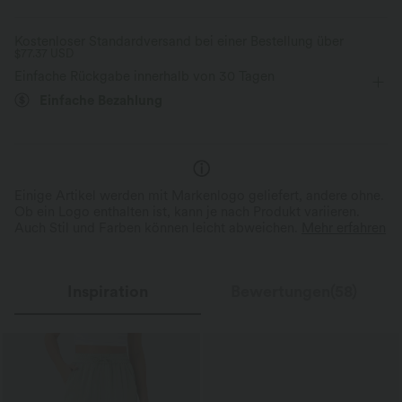
Für: Yoga, Pilates und Freizeitaktivitäten
nahtlos
Kostenloser Standardversand bei einer Bestellung über
$77.37 USD
Optischer Po-Scrunch
flacher Bund
überziehen
Einfache Rückgabe innerhalb von 30 Tagen
Einfache Bezahlung
Capri
mit hohem Bund
eng geschnitten
Einige Artikel werden mit Markenlogo geliefert, andere ohne.
Ob ein Logo enthalten ist, kann je nach Produkt variieren.
Auch Stil und Farben können leicht abweichen.
Mehr erfahren
Inspiration
Bewertungen(58)