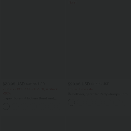
Sale
$38.95 USD
$28.95 USD
$42.95 USD
$67.95 USD
2 Stück -10%, 3 Stück -15%, 4 Stück
limited time sale
-20%
Ärmelloser, geraffter Party-Jumpsuit mit
Capri-Hose mit hohem Bund und
V-Ausschnitt, Seitentaschen und
Seitentaschen - leinenähnliches Material
unsichtbarem Reißverschluss - pipi-
+7
praktisch