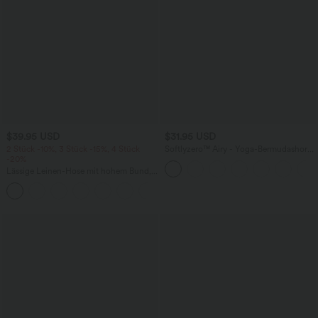
$39.95 USD
$31.95 USD
2 Stück -10%, 3 Stück -15%, 4 Stück
Softlyzero™ Airy - Yoga-Bermudashorts
-20%
mit hohem Bund, mehreren Taschen
und InstantCool
Lässige Leinen-Hose mit hohem Bund,
Kordelzug, weitem Bein und Taschen
+5