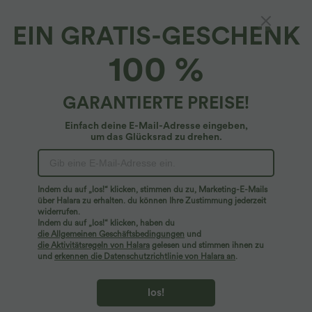
EIN GRATIS-GESCHENK
OneForm - Geraffte Yoga-Capri-Leggings mit
100 %
hohem Bund und nahtlosem Flow - Po-Lifting
4.7
(
58
)
GARANTIERTE PREISE!
$25.95 USD
Einfach deine E-Mail-Adresse eingeben,
um das Glücksrad zu drehen.
Indem du auf „los!“ klicken, stimmen du zu, Marketing-E-Mails
über Halara zu erhalten. du können Ihre Zustimmung jederzeit
widerrufen.
Indem du auf „los!“ klicken, haben du
die Allgemeinen Geschäftsbedingungen
und
die Aktivitätsregeln von Halara
gelesen und stimmen ihnen zu
und
erkennen die Datenschutzrichtlinie von Halara an
.
los!