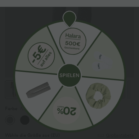
Farbe
Ash Grey
Wähle die Größe aus
(EU)
Größentabelle