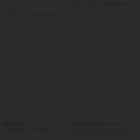
2 Stück -10%, 3 Stück -15%, 4 Stück
Yoga-Tanktop mit Rundhalsausschnitt,
-20%
Rüschen und InstantCool
Halara Flex™ - Schmal zulaufende
Bürohose mit hohem Bund,
+8
Seitentaschen und Waffelstoff
$36.95 USD
$33.95 USD
$36.95 USD
Rückenfreies Yoga-Tanktop mit U-
Nimm 3, zahle 2; nimm 6, zahle 4
Ausschnitt, überkreuzten Trägern und
Halara UltraSculpt™ - Formende
abgerundetem Saum
Workout-Leggings mit hohem Bund,