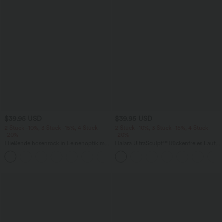
$39.95 USD
$39.95 USD
2 Stück -10%, 3 Stück -15%, 4 Stück
2 Stück -10%, 3 Stück -15%, 4 Stück
-20%
-20%
Fließende hosenrock in Leinenoptik mit
Halara UltraSculpt™ Rückenfreies Lauf-
mittelhohem Bund, Seitentaschen und
Tanktop mit U-Ausschnitt und
+1
weitem Bein
überkreuztem, abgerundetem Saum