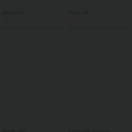
$22.95 USD
$31.95 USD
2 Stück -10%, 3 Stück -15%, 4 Stück
2 Stück -10%, 3 Stück -15%, 4 Stück
-20%
-20%
Lässiges T-Shirt mit V-Ausschnitt und
Softlyzero™ Airy - 2-in-1 Yoga-Shorts
kurzen Ärmeln
mit superhohem Bund, mehreren
+9
Taschen und InstantCool - 17,78 cm
$33.95 USD
$23.95 USD
$27.95 USD