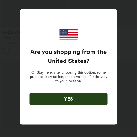
$42.95 USD
$28.95 USD
2 für 69 €, 3 für 99 €
Oversized Arbeits-Bluse mit V-
Ausschnitt und kurzen Ärmeln -
Halara Flex™ dehnbare Stoffhose mit
knitterfrei
hohem Bund, Waffelmuster,
Are you shopping from the
+20
Seitentaschen und weitem Bein
United States
?
Or
Stay here
, after choosing this option, some
products may no longer be available for delivery
to your location.
YES