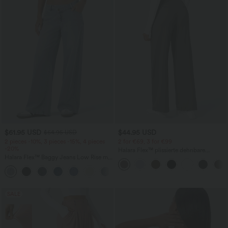
$61.95 USD
$44.95 USD
$64.95 USD
2 pieces -10%, 3 pieces -15%, 4 pieces
2 for €69, 3 for €99
-20%
Halara Flex™ plissierte dehnbare
Halara Flex™ Baggy Jeans Low Rise mit
Stoffhose mit hohem Bund,
Knopf und Reißverschluss, mehreren
Seitentaschen und geradem Bein
+5
Taschen, weitem Bein
SALE