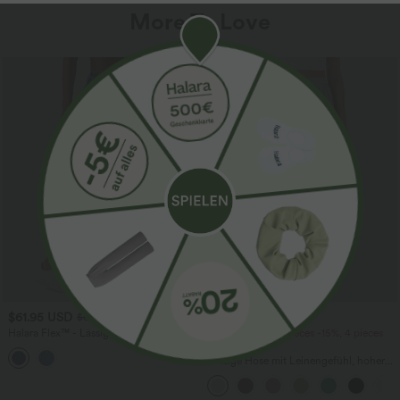
More To Love
SALE
$61.95 USD
$39.95 USD
$67.95 USD
Halara Flex™ - Lässige Ballon-Joggers
2 pieces -10%, 3 pieces -15%, 4 pieces
aus Denim mit mittelhohem Bund und
-20%
mehreren Taschen
Lässige Hose mit Leinengefühl, hoher
Taille, Kordelzug an der Seite und
weitem Bein