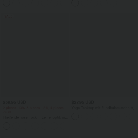
+8
Bindebändern, Streifen und InstantCool
mehreren Taschen
- Easy Peezy Edition
SALE
$39.95 USD
$27.95 USD
2 pieces -10%, 3 pieces -15%, 4 pieces
Yoga-Tanktop mit Rundhalsausschnitt,
-20%
Rüschen und InstantCool
Fließende hosenrock in Leinenoptik mit
mittelhohem Bund, Seitentaschen und
+1
weitem Bein