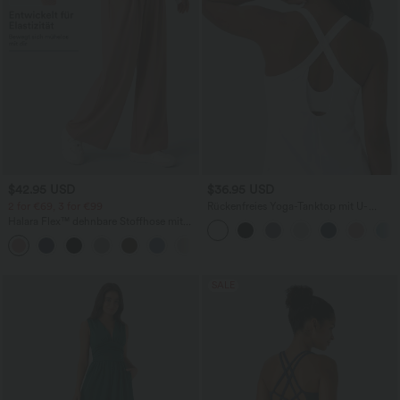
$42.95 USD
$36.95 USD
2 for €69, 3 for €99
Rückenfreies Yoga-Tanktop mit U-
Ausschnitt, überkreuzten Trägern und
Halara Flex™ dehnbare Stoffhose mit
abgerundetem Saum
hohem Bund, Waffelmuster,
+20
Seitentaschen und weitem Bein
SALE