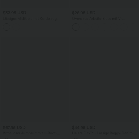
$33.95 USD
$28.95 USD
Lässiges Midikleid mit Kordelzug,
Oversized Arbeits-Bluse mit V-
Schlitz und geschwungenem Saum
Ausschnitt und kurzen Ärmeln -
knitterfrei
$67.95 USD
$44.95 USD
Ärmelloser Jumpsuit mit U-Boot-
Halara Flex™ - Lässige Baggy-Denim-
Ausschnitt, Seitentaschen, seitlichen
Shorts mit hohem Crossover-Bund und