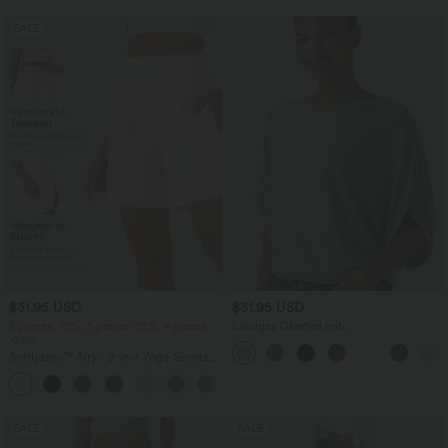
SALE
$31.95 USD
$31.95 USD
2 pieces -10%, 3 pieces -15%, 4 pieces
Lässiges Oberteil mit
-20%
Rundhalsausschnitt und
Fledermausärmeln
Softlyzero™ Airy - 2-in-1 Yoga-Shorts
mit superhohem Bund, mehreren
+23
Taschen und InstantCool - 17,78 cm
SALE
SALE