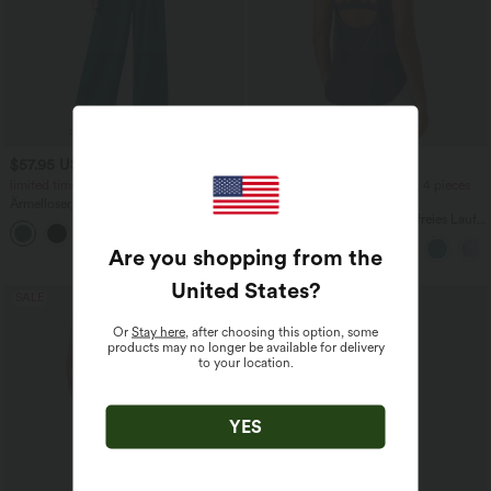
$57.95 USD
$39.95 USD
$67.95 USD
limited time sale
2 pieces -10%, 3 pieces -15%, 4 pieces
-20%
Ärmelloser, geraffter Party-Jumpsuit mit
V-Ausschnitt, Seitentaschen und
Halara UltraSculpt™ Rückenfreies Lauf-
+7
unsichtbarem Reißverschluss - pipi-
Tanktop mit U-Ausschnitt und
praktisch
überkreuztem, abgerundetem Saum
Are you shopping from the
United States
?
SALE
Or
Stay here
, after choosing this option, some
products may no longer be available for delivery
to your location.
YES