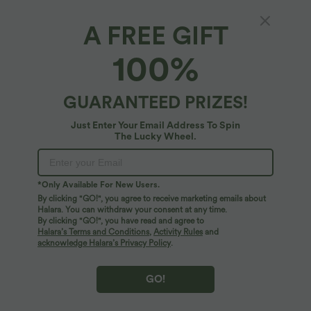
A FREE GIFT
100%
GUARANTEED PRIZES!
Just Enter Your Email Address To Spin
The Lucky Wheel.
Oops!
We can't seem to find the page you're looking for.
*Only Available For New Users.
By clicking "GO!", you agree to receive marketing emails about
Halara. You can withdraw your consent at any time.
By clicking "GO!", you have read and agree to
Shop More
Halara’s Terms and Conditions
,
Activity Rules
and
acknowledge Halara’s Privacy Policy
.
GO!