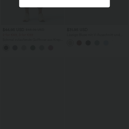
$44.95 USD
$31.95 USD
$48.95 USD
2 for €69, 3 for €99
Lässige Bluse mit V-Ausschnitt und
kurzen Puffärmeln
Schmal zulaufende Golfhose aus Krepp
mit hohem Bund und Seitentaschen