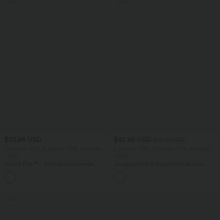
SALE
SALE
$33.95 USD
$42.95 USD
$50.95 USD
2 pieces -10%, 3 pieces -15%, 4 pieces
2 pieces -10%, 3 pieces -15%, 4 pieces
-20%
-20%
Halara Flex™ - Schmal zulaufende
Jumpsuit mit V-Ausschnitt, kurzen
Bürohose mit hohem Bund,
Ärmeln, plissierten Seitentaschen und
+8
Seitentaschen und Waffelstoff
weitem Bein, fließendem Waffelmuster
SALE