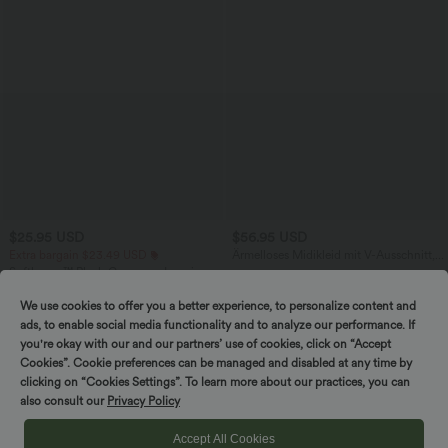
$25.95 USD
$56.95 USD
Extra bargain $23.49 USD
Ärmelloses Midikleid mit V-Ausschnitt,
Seitentaschen und Reißverschluss
Softlyzero™ Plush Crossover Leggings
mit Taschen
+16
We use cookies to offer you a better experience, to personalize content and
ads, to enable social media functionality and to analyze our performance. If
SALE
you're okay with our and our partners’ use of cookies, click on “Accept
Cookies”. Cookie preferences can be managed and disabled at any time by
clicking on “Cookies Settings”. To learn more about our practices, you can
also consult our
Privacy Policy
Accept All Cookies