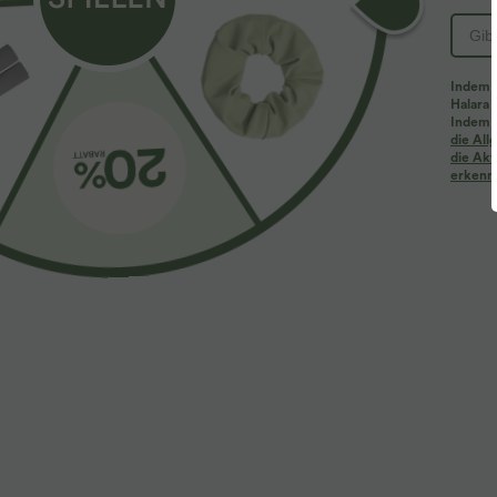
Indem d
Halara 
Indem d
Mehr zum Verlieben
Ähnliche Kleidungsstile
die Al
die Akt
erkenne
Sale
$28.95 USD
$61.95 USD
$67.95 USD
$64.95 USD
limited time sale
2 Stück -10%, 3 Stück -15%, 4
L