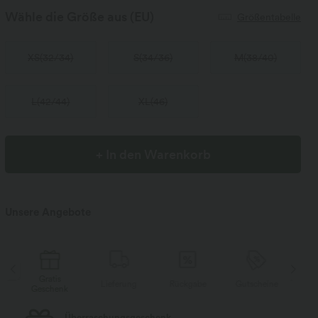
Wähle die Größe aus
(EU)
Größentabelle
XS
(
32/34
)
S
(
34/36
)
M
(
38/40
)
L
(
42/44
)
XL
(
46
)
+ In den Warenkorb
Unsere Angebote
tis
Gratis
Lieferung
Rückgabe
Gutscheine
henk
Geschenk
Kostenloser Standard-Versand