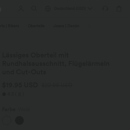
Deutschland
(
USD
)
ts | Bikers
Oberteile
Jeans | Denim
Leggings
Plus-Size
Lässiges Oberteil mit
Rundhalsausschnitt, Flügelärmeln
und Cut-Outs
$19.95 USD
$22.95 USD
4.5
(
8
)
Farbe
Weiß