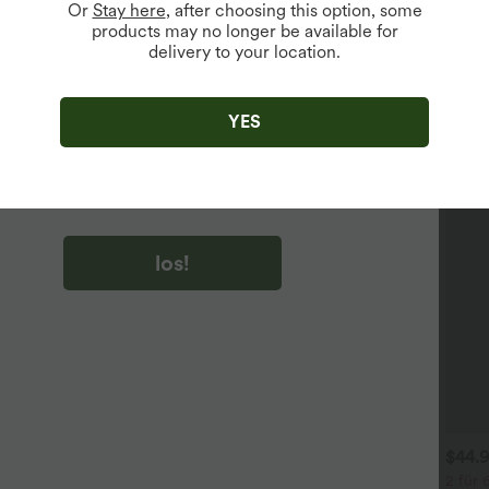
Or
Stay here
, after choosing this option, some
products may no longer be available for
delivery to your location.
u auf „los!“ klicken, stimmen du zu, Marketing-E-Mails über
zu erhalten. du können Ihre Zustimmung jederzeit widerrufen.
YES
u auf „los!“ klicken, haben du
lgemeinen Geschäftsbedingungen
und
ivitätsregeln von Halara
gelesen und stimmen ihnen zu und
n die Datenschutzrichtlinie von Halara an
.
los!
$33.95 USD
$39.95 USD
$44.
ässiges Midikleid mit
2 Stück -10%, 3 Stück -15%, 4
2 für 