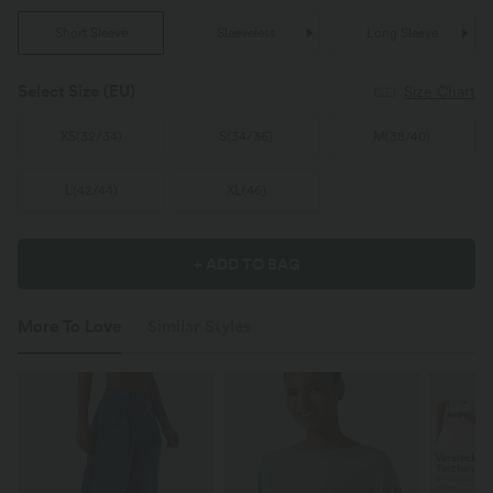
Short Sleeve
Sleeveless
Long Sleeve
Select Size
(EU)
Size Chart
XS
(
32/34
)
S
(
34/36
)
M
(
38/40
)
L
(
42/44
)
XL
(
46
)
+ ADD TO BAG
More To Love
Similar Styles