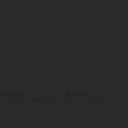
+5
$33.95 USD
$25.95 USD
Ribbed A-line maxi casual skirt with a
Extra bargain $23.49 USD
high waistband and a slit at the hem.
Blusen-Top mit Neckholder und
Schlüssellochausschnitt, plissiert,
ärmellos, abgerundeter Saum