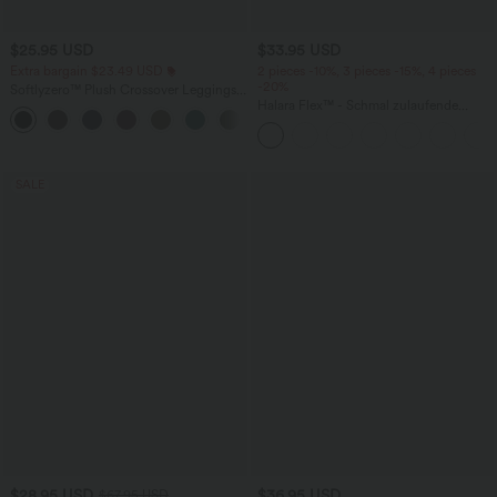
$25.95 USD
$33.95 USD
Extra bargain $23.49 USD
2 pieces -10%, 3 pieces -15%, 4 pieces
-20%
Softlyzero™ Plush Crossover Leggings
mit Taschen
Halara Flex™ - Schmal zulaufende
+16
Bürohose mit hohem Bund,
Seitentaschen und Waffelstoff
SALE
$28.95 USD
$36.95 USD
$67.95 USD