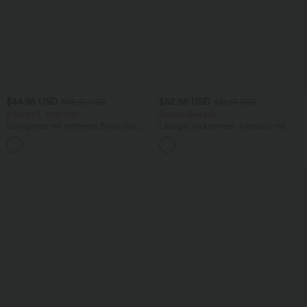
$44.95 USD
$52.95 USD
$48.95 USD
$61.95 USD
2 for €69, 3 for €99
limited time sale
Schlaghose mit mittlerem Bund und
Lässiger, rückenfreier Jumpsuit mit
seitlichen Reißverschlusstaschen
Seitentaschen
+12