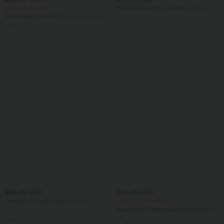
limited time sale
Rückenfreies Yoga-Tanktop mit U-
Ausschnitt, überkreuzten Trägern und
Ärmelloser, geraffter Party-Jumpsuit mit
abgerundetem Saum
V-Ausschnitt, Seitentaschen und
+7
unsichtbarem Reißverschluss - pipi-
praktisch
$28.95 USD
$42.95 USD
Oversized Arbeits-Bluse mit V-
2 for €69, 3 for €99
Ausschnitt und kurzen Ärmeln -
Halara Flex™ dehnbare Stoffhose mit
+1
knitterfrei
hohem Bund, Waffelmuster,
Seitentaschen und weitem Bein