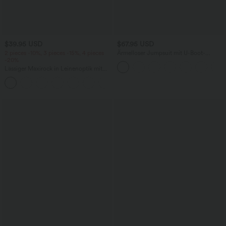
$39.95 USD
$67.95 USD
2 pieces -10%, 3 pieces -15%, 4 pieces
Ärmelloser Jumpsuit mit U-Boot-
-20%
Ausschnitt, Seitentaschen, seitlichen
Bindebändern, Streifen und InstantCool
Lässiger Maxirock in Leinenoptik mit
- Easy Peezy Edition
hohem Bund und Kordelzug