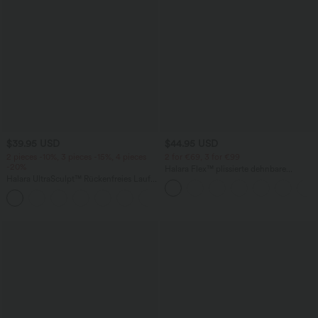
$39.95 USD
$44.95 USD
2 pieces -10%, 3 pieces -15%, 4 pieces
2 for €69, 3 for €99
-20%
Halara Flex™ plissierte dehnbare
Halara UltraSculpt™ Rückenfreies Lauf-
Stoffhose mit hohem Bund,
Tanktop mit U-Ausschnitt und
Seitentaschen und geradem Bein
+11
überkreuztem, abgerundetem Saum