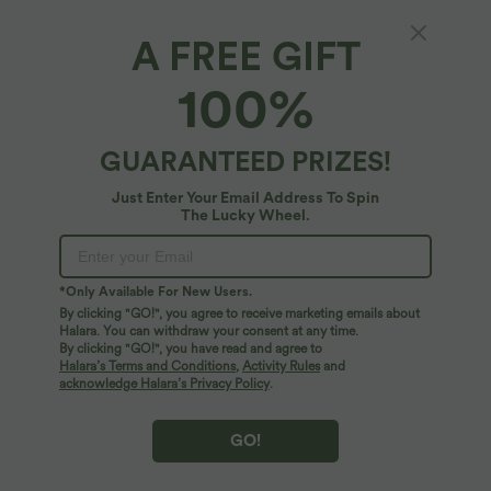
A FREE GIFT
Lässiges, verkürztes, enges T-Shirt mit
100%
Rundhalsausschnitt, kurzen Ärmeln und
Rüschen
4.5
(
50
)
GUARANTEED PRIZES!
$22.95 USD
Just Enter Your Email Address To Spin
The Lucky Wheel.
*Only Available For New Users.
By clicking "GO!", you agree to receive marketing emails about
Halara. You can withdraw your consent at any time.
By clicking "GO!", you have read and agree to
Halara’s Terms and Conditions
,
Activity Rules
and
acknowledge Halara’s Privacy Policy
.
GO!