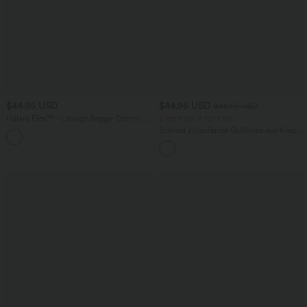
$44.95 USD
$44.95 USD
$48.95 USD
Halara Flex™ - Lässige Baggy-Denim-
2 for €69, 3 for €99
Shorts mit hohem Crossover-Bund und
Schmal zulaufende Golfhose aus Krepp
mehreren Taschen
mit hohem Bund und Seitentaschen