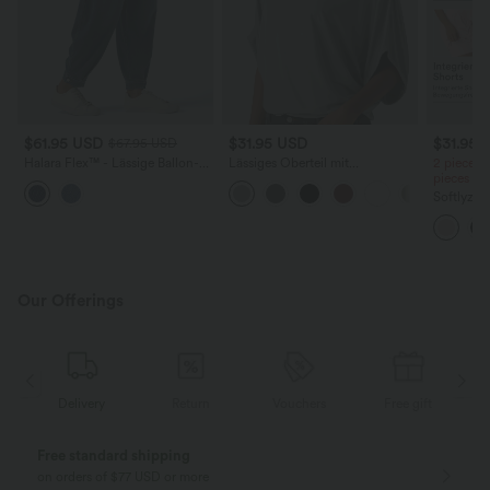
$61.95 USD
$31.95 USD
$31.95 
$67.95 USD
Halara Flex™ - Lässige Ballon-
Lässiges Oberteil mit
2 pieces 
Joggers aus Denim mit
Rundhalsausschnitt und
pieces -
mittelhohem Bund und
Fledermausärmeln
Softlyzer
mehreren Taschen
Shorts m
mehreren
InstantCo
Our Offerings
Delivery
Return
Vouchers
Free gift
Free standard shipping
on orders of $77 USD or more