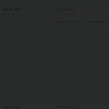
$64.95 USD
$22.95 USD
Lässige Jeans aus Lyocell mit
2 pieces -10%, 3 pieces -15%, 4 pieces
mittelhohem Bund, mehreren Taschen
-20%
und Kordelzug
Lässiges T-Shirt mit V-Ausschnitt und
kurzen Ärmeln
$44.95 USD
$72.95 USD