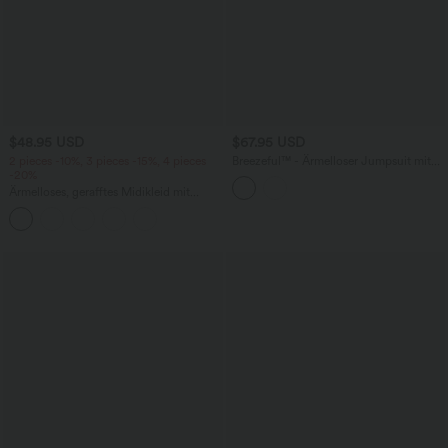
$48.95 USD
$67.95 USD
2 pieces -10%, 3 pieces -15%, 4 pieces
Breezeful™ - Ärmelloser Jumpsuit mit
-20%
Seitentaschen - schnelltrocknend, Easy
Peezy Edition
Ärmelloses, gerafftes Midikleid mit
eckigem Ausschnitt, integriertem BH
und überkreuztem Rückendesign