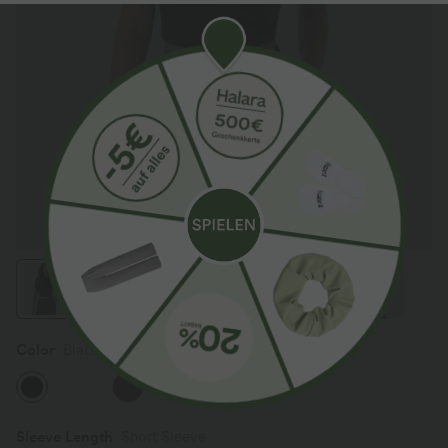
Color
Black
Sleeve Length
Short Sleeve