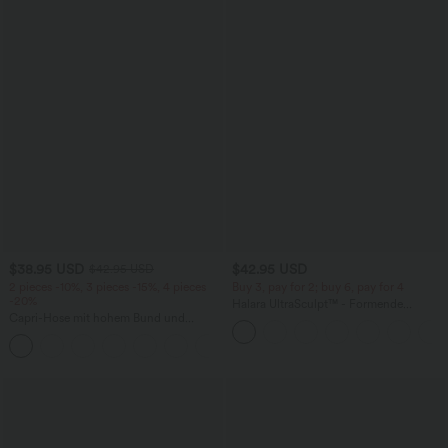
$38.95 USD
$42.95 USD
$42.95 USD
2 pieces -10%, 3 pieces -15%, 4 pieces
Buy 3, pay for 2; buy 6, pay for 4
-20%
Halara UltraSculpt™ - Formende
Capri-Hose mit hohem Bund und
Workout-Leggings mit hohem Bund,
Seitentaschen - leinenähnliches Material
Seitentaschen, Booty-Scrunch und
+7
Bauchkontrolle