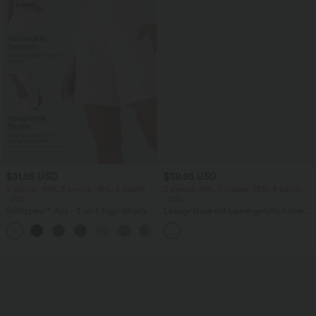
$31.95 USD
$39.95 USD
2 pieces -10%, 3 pieces -15%, 4 pieces
2 pieces -10%, 3 pieces -15%, 4 pieces
-20%
-20%
Softlyzero™ Airy - 2-in-1 Yoga-Shorts
Lässige Hose mit Leinengefühl, hoher
mit superhohem Bund, mehreren
Taille, Kordelzug an der Seite und
+23
Taschen und InstantCool - 17,78 cm
weitem Bein