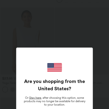
$23.95 USD
$31.95 USD
$27.95 USD
Are you shopping from the
Yoga-Tanktop mit Rundhalsausschnitt,
Lässige Bluse mit V-Ausschnitt und
Rüschen und InstantCool
kurzen Puffärmeln
United States
?
+16
Or
Stay here
, after choosing this option, some
SALE
products may no longer be available for delivery
to your location.