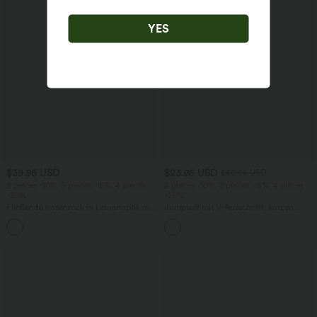
YES
$39.95 USD
$23.95 USD
$50.95 USD
2 pieces -10%, 3 pieces -15%, 4 pieces
2 pieces -10%, 3 pieces -15%, 4 pieces
-20%
-20%
Fließende hosenrock in Leinenoptik mit
Jumpsuit mit V-Ausschnitt, kurzen
mittelhohem Bund, Seitentaschen und
Ärmeln, plissierten Seitentaschen und
+1
weitem Bein
weitem Bein, fließendem Waffelmuster