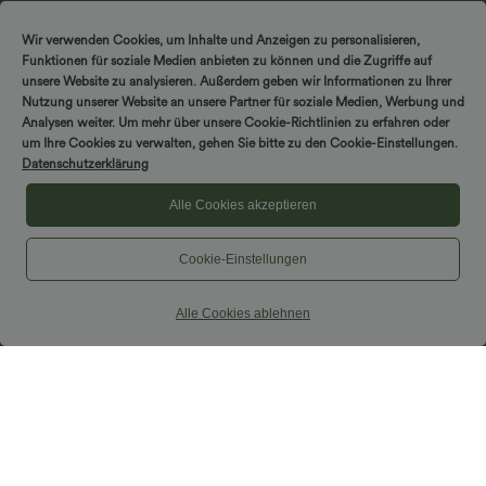
Ausschnitt, Seitentaschen, kurzen
Rundhalsausschnitt, integriertem BH
Ärmeln und Kordelzug - Easy Peezy
und Rüschensaum
Edition
Wir verwenden Cookies, um Inhalte und Anzeigen zu personalisieren,
Funktionen für soziale Medien anbieten zu können und die Zugriffe auf
unsere Website zu analysieren. Außerdem geben wir Informationen zu Ihrer
Nutzung unserer Website an unsere Partner für soziale Medien, Werbung und
Analysen weiter. Um mehr über unsere Cookie-Richtlinien zu erfahren oder
um Ihre Cookies zu verwalten, gehen Sie bitte zu den Cookie-Einstellungen.
Datenschutzerklärung
Alle Cookies akzeptieren
Cookie-Einstellungen
Alle Cookies ablehnen
$44.95 USD
$33.95 USD
Lässiges Top mit kurzen Ärmeln,
Lässiges, gerafftes 2-in-1 Cami-Top mit
integriertem BH, One-Shoulder-Design,
verstellbaren Trägern und integriertem
Polka-Dots und abgerundetem Saum
BH