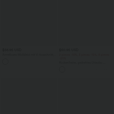
$56.95 USD
$50.95 USD
Ärmelloses Midikleid mit V-Ausschnitt,
2 pieces -10%, 3 pieces -15%, 4 pieces
Seitentaschen und Reißverschluss
-20%
Rückenfreies, gedrehtes Urlaubs-
Maxikleid mit Seitentaschen und Schlitz