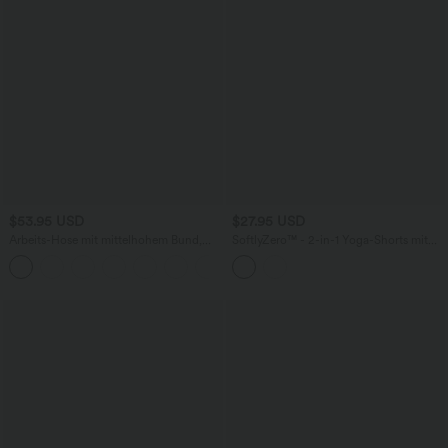
$53.95 USD
$27.95 USD
Arbeits-Hose mit mittelhohem Bund,
SoftlyZero™ - 2-in-1 Yoga-Shorts mit
Seitentaschen und Barrel-Leg
hohem Crossover-Bund, mehreren
+3
Taschen und Ösen - schnelltrocknend,
7,6 cm