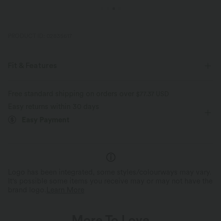
PRODUCT ID: 02835617
Fit & Features
Slim Fit
Round Neck
Ruched
Pull-on
Free standard shipping on orders over
$77.37 USD
Easy returns within 30 days
Casual
Waist Length
Short Sleeve
High Stretch
Easy Payment
Four-Way Stretch
Logo has been integrated, some styles/colourways may vary.
It's possible some items you receive may or may not have the
brand logo.
Learn More
More To Love