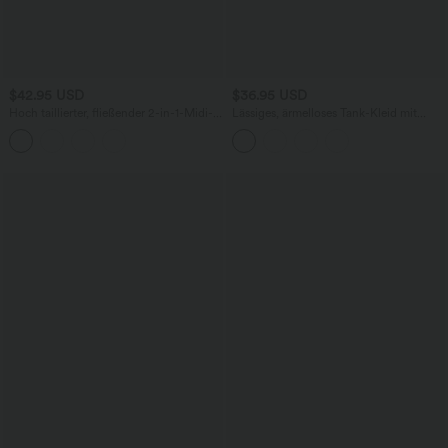
$42.95 USD
$36.95 USD
Hoch taillierter, fließender 2-in-1-Midi-
Lässiges, ärmelloses Tank-Kleid mit
Tanzrock mit Seitentasche
Rundhalsausschnitt und Seitentaschen