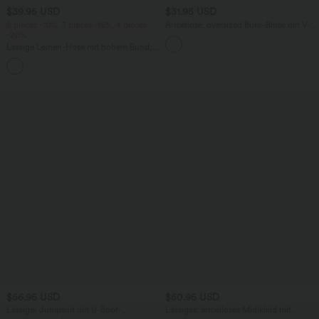
$39.95 USD
$31.95 USD
2 pieces -10%, 3 pieces -15%, 4 pieces
Ärmellose, oversized Büro-Bluse mit V-
-20%
Ausschnitt - knitterfrei
Lässige Leinen-Hose mit hohem Bund,
Kordelzug, weitem Bein und Taschen
+5
$56.95 USD
$50.95 USD
Lässiger Jumpsuit mit U-Boot-
Lässiges, ärmelloses Midikleid mit