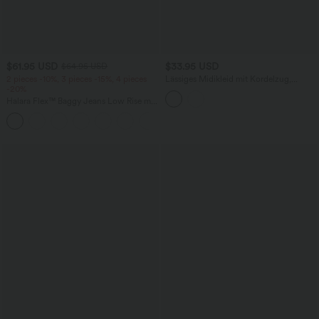
$61.95 USD
$33.95 USD
$64.95 USD
2 pieces -10%, 3 pieces -15%, 4 pieces
Lässiges Midikleid mit Kordelzug,
-20%
Schlitz und geschwungenem Saum
Halara Flex™ Baggy Jeans Low Rise mit
Knopf und Reißverschluss, mehreren
+5
Taschen, weitem Bein