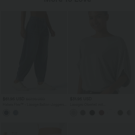
$61.95 USD
$31.95 USD
$67.95 USD
Halara Flex™ - Lässige Ballon-Joggers
Lässiges Oberteil mit
aus Denim mit mittelhohem Bund und
Rundhalsausschnitt und
mehreren Taschen
Fledermausärmeln