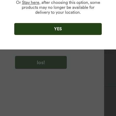
Or
Stay here
, after choosing this option, some
products may no longer be available for
delivery to your location.
u auf „los!“ klicken, stimmen du zu, Marketing-E-Mails über
zu erhalten. du können Ihre Zustimmung jederzeit widerrufen.
YES
u auf „los!“ klicken, haben du
lgemeinen Geschäftsbedingungen
und
ivitätsregeln von Halara
gelesen und stimmen ihnen zu und
n die Datenschutzrichtlinie von Halara an
.
ng
überziehen
lässig
taillenlang
kurzärmlig
los!