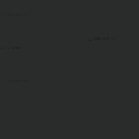
nalen Text ansehen
Hilfreich
(
0
)
ber ich ziehe
nalen Text ansehen