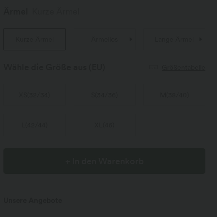
Ärmel
Kurze Ärmel
Kurze Ärmel
Ärmellos
Lange Ärmel
Wähle die Größe aus
(EU)
Größentabelle
XS
(
32/34
)
S
(
34/36
)
M
(
38/40
)
L
(
42/44
)
XL
(
46
)
+ In den Warenkorb
Unsere Angebote