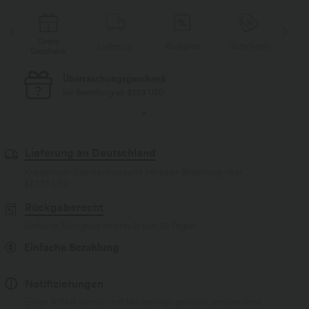
Gratis
Gratis
Lieferung
Rückgabe
Gutscheine
eschenk
Geschenk
Kostenloser Standard-Versand
bei Bestellung ab $77 USD
Lieferung an Deutschland
Kostenloser Standardversand bei einer Bestellung über
$77.37 USD
Rückgaberecht
Einfache Rückgabe innerhalb von 30 Tagen
Einfache Bezahlung
Notifizierungen
Einige Artikel werden mit Markenlogo geliefert, andere ohne.