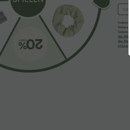
PRODUKT ID: 02835617
Indem d
Halara 
Passform & Features
Indem d
die Al
die Akt
erkenne
Schmale Passform
Rundhalsausschnitt
Raffu
Stoff & Pflege
Materialien
91 % Viskose und 9 % Elasthan
Pflege
Maschinenwäsche kalt