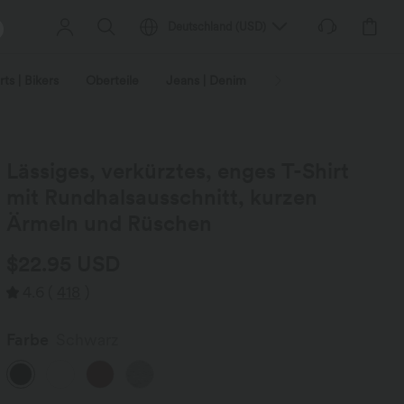
Deutschland
(
USD
)
ts | Bikers
Oberteile
Jeans | Denim
Leggings
Plus-Size
Lässiges, verkürztes, enges T-Shirt
mit Rundhalsausschnitt, kurzen
Ärmeln und Rüschen
$22.95 USD
4.6
(
418
)
Farbe
Schwarz