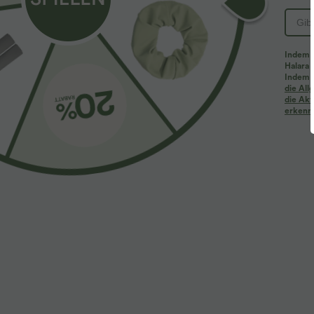
Indem d
Halara 
Indem d
Mehr zum Verlieben
Ähnliche Kleidungsstile
die Al
die Akt
erkenne
$61.95 USD
$39.95 USD
$67.95 USD
Halara Flex™ - Lässige
2 Stück -10%, 3 Stück -15%, 4
2