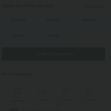
Wähle die Größe aus
(EU)
Größentabelle
XS
(
32/34
)
S
(
34/36
)
M
(
38/40
)
L
(
42/44
)
XL
(
46
)
+ In den Warenkorb
Unsere Angebote
Gratis
Lieferung
Rückgabe
Gutscheine
Li
Geschenk
Kostenloser Standard-Versand