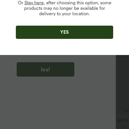
Or
Stay here
, after choosing this option, some
products may no longer be available for
delivery to your location.
u auf „los!“ klicken, stimmen du zu, Marketing-E-Mails über
zu erhalten. du können Ihre Zustimmung jederzeit widerrufen.
YES
u auf „los!“ klicken, haben du
lgemeinen Geschäftsbedingungen
und
ivitätsregeln von Halara
gelesen und stimmen ihnen zu und
n die Datenschutzrichtlinie von Halara an
.
los!
$31.95 USD
$31.95 USD
$61.
 Stück -10%, 3 Stück -15%, 4
Lässiges Oberteil mit
2 Stüc