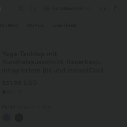
Deutschland
(
USD
)
ts | Bikers
Oberteile
Jeans | Denim
Leggings
Plus-Size
Yoga-Tanktop mit
Rundhalsausschnitt, Racerback,
integriertem BH und InstantCool
$31.95 USD
4.7
(
19
)
Farbe
Beaucoup Blue