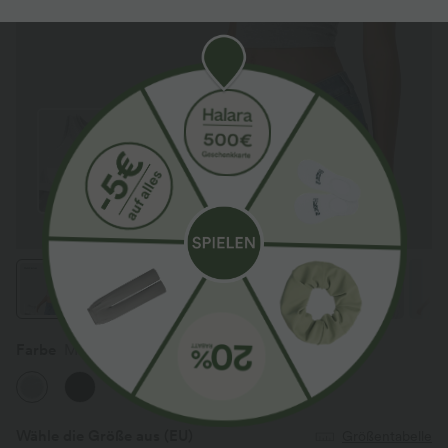
Farbe
Mottled Grey
Wähle die Größe aus
(EU)
Größentabelle