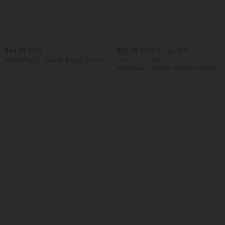
$44.95 USD
$28.95 USD
$67.95 USD
Halara Flex™ - Lässige Baggy-Denim-
limited time sale
Shorts mit hohem Crossover-Bund und
Ärmelloser, geraffter Party-Jumpsuit mit
mehreren Taschen
V-Ausschnitt, Seitentaschen und
unsichtbarem Reißverschluss - pipi-
praktisch