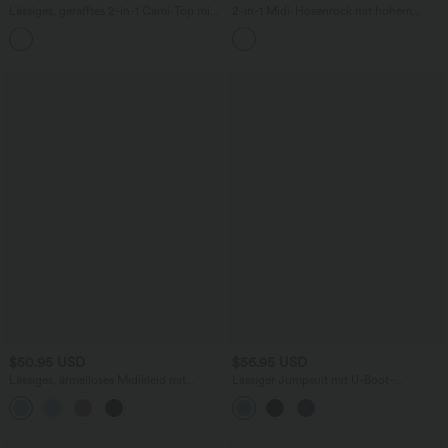
Lässiges, gerafftes 2-in-1 Cami-Top mit
2-in-1 Midi-Hosenrock mit hohem
verstellbaren Trägern und integriertem
Bund, Seitentaschen, Kordelzug und
BH
kontrastierendem Netz
$50.95 USD
$56.95 USD
Lässiges, ärmelloses Midikleid mit
Lässiger Jumpsuit mit U-Boot-
Rundhalsausschnitt, integriertem BH
Ausschnitt, Seitentaschen, kurzen
und Rüschensaum
Ärmeln und Kordelzug - Easy Peezy
Edition