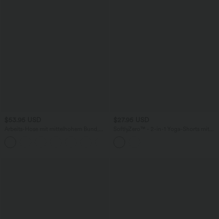
$53.95 USD
$27.95 USD
Arbeits-Hose mit mittelhohem Bund,
SoftlyZero™ - 2-in-1 Yoga-Shorts mit
Seitentaschen und Barrel-Leg
hohem Crossover-Bund, mehreren
+3
Taschen und Ösen - schnelltrocknend,
7,6 cm