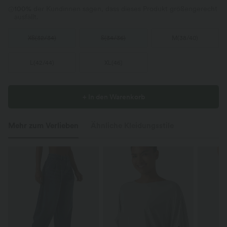
100%
der Kundinnen sagen, dass dieses Produkt größengerecht
ausfällt.
XS
(
32/34
)
S
(
34/36
)
M
(
38/40
)
L
(
42/44
)
XL
(
46
)
+ In den Warenkorb
Mehr zum Verlieben
Ähnliche Kleidungsstile