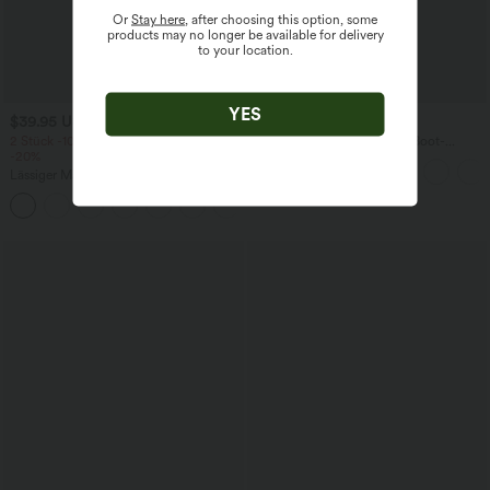
Or
Stay here
, after choosing this option, some
products may no longer be available for delivery
to your location.
YES
$39.95 USD
$67.95 USD
2 Stück -10%, 3 Stück -15%, 4 Stück
Ärmelloser Jumpsuit mit U-Boot-
-20%
Ausschnitt, Seitentaschen, seitlichen
Bindebändern, Streifen und InstantCool
Lässiger Maxirock in Leinenoptik mit
- Easy Peezy Edition
hohem Bund und Kordelzug