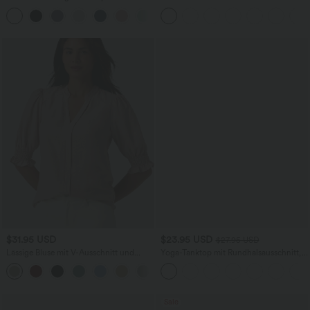
Ausschnitt, überkreuzten Trägern und
Ausschnitt und kurzen Ärmeln -
abgerundetem Saum
knitterfrei
$31.95 USD
$23.95 USD
$27.95 USD
Lässige Bluse mit V-Ausschnitt und
Yoga-Tanktop mit Rundhalsausschnitt,
kurzen Puffärmeln
Rüschen und InstantCool
Sale