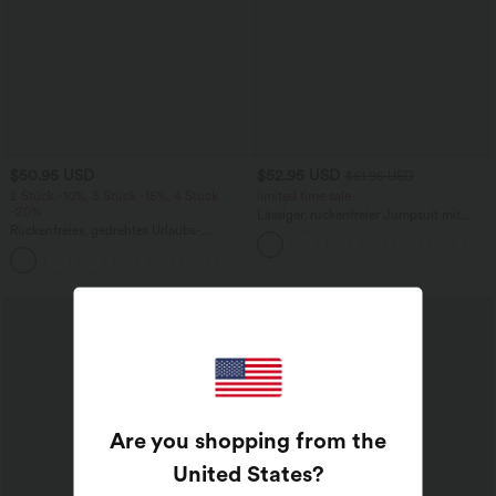
$50.95 USD
$52.95 USD
$61.95 USD
2 Stück -10%, 3 Stück -15%, 4 Stück
limited time sale
-20%
Lässiger, rückenfreier Jumpsuit mit
Rückenfreies, gedrehtes Urlaubs-
Seitentaschen
Maxikleid mit Seitentaschen und Schlitz
+8
Are you shopping from the
United States
?