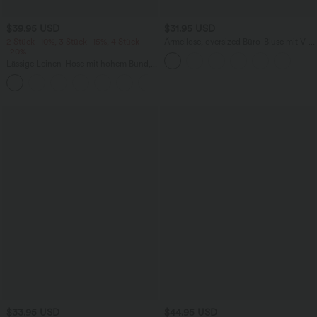
$39.95 USD
$31.95 USD
2 Stück -10%, 3 Stück -15%, 4 Stück
Ärmellose, oversized Büro-Bluse mit V-
-20%
Ausschnitt - knitterfrei
Lässige Leinen-Hose mit hohem Bund,
Kordelzug, weitem Bein und Taschen
+5
$33.95 USD
$44.95 USD