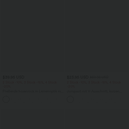
$39.95 USD
$23.95 USD
$50.95 USD
2 Stück -10%, 3 Stück -15%, 4 Stück
2 Stück -10%, 3 Stück -15%, 4 Stück
-20%
-20%
Fließende hosenrock in Leinenoptik mit
Jumpsuit mit V-Ausschnitt, kurzen
mittelhohem Bund, Seitentaschen und
Ärmeln, plissierten Seitentaschen und
+1
weitem Bein
weitem Bein, fließendem Waffelmuster