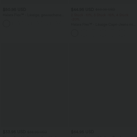
$50.95 USD
$44.95 USD
$50.95 USD
Halara Flex™ - Lässige, gewaschene
2 Stück -10%, 3 Stück -15%, 4 Stück
Bermuda-Shorts aus elastischem Strick-
-20%
Denim mit hohem Bund, mehreren
Halara Flex™ - Lässige Capri-Jeans mit
Taschen und Rollsaum
hohem Bund, mehreren Taschen und
geschlitztem Saum - slim
$33.95 USD
$64.95 USD
$36.95 USD