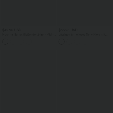
$42.95 USD
$36.95 USD
Hoch taillierter, fließender 2-in-1-Midi-
Lässiges, ärmelloses Tank-Kleid mit
Tanzrock mit Seitentasche
Rundhalsausschnitt und Seitentaschen