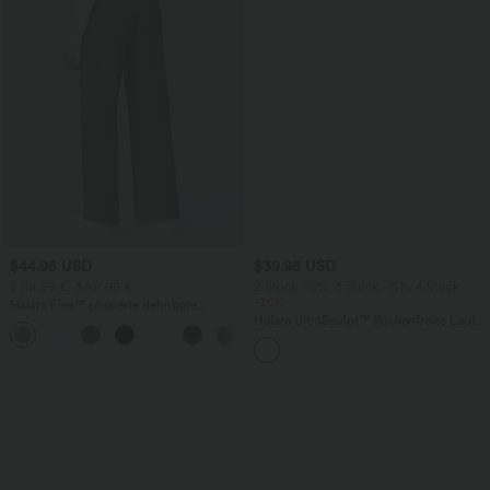
$44.95 USD
$39.95 USD
2 für 69 €, 3 für 99 €
2 Stück -10%, 3 Stück -15%, 4 Stück
-20%
Halara Flex™ plissierte dehnbare
Stoffhose mit hohem Bund,
Halara UltraSculpt™ Rückenfreies Lauf-
+23
Seitentaschen und geradem Bein
Tanktop mit U-Ausschnitt und
überkreuztem, abgerundetem Saum