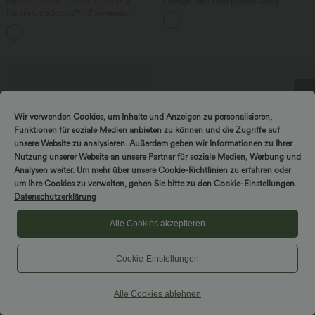
Nimm 3, zahle 2; nimm 6, zahle 4
Lässige Jeans mit hohem Bund
mehreren Taschen und weitem Bein
Halara UltraSculpt™ - Formende
Workout-Leggings mit hohem Bund,
+17
Seitentaschen und Bauchkontrolle
DREH & GEWINNE!
Wir verwenden Cookies, um Inhalte und Anzeigen zu personalisieren,
Funktionen für soziale Medien anbieten zu können und die Zugriffe auf
unsere Website zu analysieren. Außerdem geben wir Informationen zu Ihrer
Nutzung unserer Website an unsere Partner für soziale Medien, Werbung und
Analysen weiter. Um mehr über unsere Cookie-Richtlinien zu erfahren oder
um Ihre Cookies zu verwalten, gehen Sie bitte zu den Cookie-Einstellungen.
Datenschutzerklärung
Alle Cookies akzeptieren
Cookie-Einstellungen
$56.95 USD
Halara Flex™ Mid Low Rise Knopf
Reißverschluss Mehrere Taschen
Dehnbarer Strick Lässige Röhrenjeans
Alle Cookies ablehnen