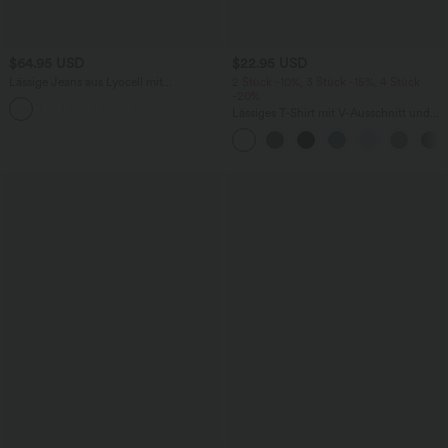
$64.95 USD
$22.95 USD
Lässige Jeans aus Lyocell mit
2 Stück -10%, 3 Stück -15%, 4 Stück
mittelhohem Bund, mehreren Taschen
-20%
und Kordelzug
Lässiges T-Shirt mit V-Ausschnitt und
kurzen Ärmeln