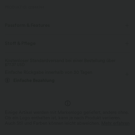
PRODUKT ID: 02848744
Passform & Features
Körperbetont
Geformte Körbchen
Rundhalsausschnitt
Stoff & Pflege
lässig
gekürzt
ärmellos
Vier-Wege-Stretch
Kostenloser Standardversand bei einer Bestellung über
$77.37 USD
Einfache Rückgabe innerhalb von 30 Tagen
Einfache Bezahlung
Einige Artikel werden mit Markenlogo geliefert, andere ohne.
Ob ein Logo enthalten ist, kann je nach Produkt variieren.
Auch Stil und Farben können leicht abweichen.
Mehr erfahren