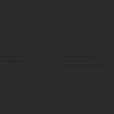
$56.95 USD
$44.95 USD
$48.95 USD
Ärmelloses Midikleid mit V-Ausschnitt,
2 für 69 €, 3 für 99 €
Seitentaschen und Reißverschluss
Schlaghose mit mittlerem Bund und
seitlichen Reißverschlusstaschen