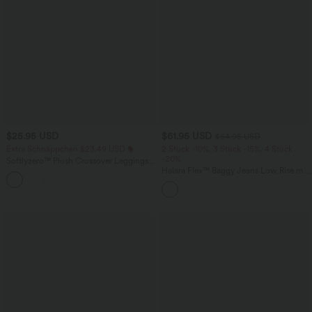
$25.95 USD
$61.95 USD
$64.95 USD
Extra Schnäppchen $23.49 USD
2 Stück -10%, 3 Stück -15%, 4 Stück
-20%
Softlyzero™ Plush Crossover Leggings
mit Taschen
Halara Flex™ Baggy Jeans Low Rise mit
+16
Knopf und Reißverschluss, mehreren
Taschen, weitem Bein