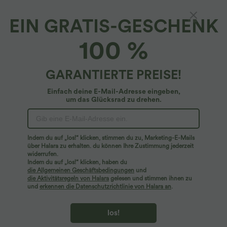
EIN GRATIS-GESCHENK
Kurzes, lässiges Tanktop mit
100 %
Rundhalsausschnitt
4.9
(
7
)
GARANTIERTE PREISE!
$24.95 USD
$33.95 USD
Einfach deine E-Mail-Adresse eingeben,
um das Glücksrad zu drehen.
Indem du auf „los!“ klicken, stimmen du zu, Marketing-E-Mails
über Halara zu erhalten. du können Ihre Zustimmung jederzeit
widerrufen.
Indem du auf „los!“ klicken, haben du
die Allgemeinen Geschäftsbedingungen
und
die Aktivitätsregeln von Halara
gelesen und stimmen ihnen zu
und
erkennen die Datenschutzrichtlinie von Halara an
.
los!