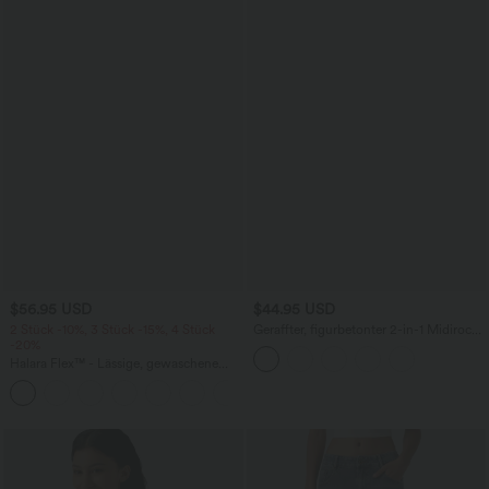
$56.95 USD
$44.95 USD
2 Stück -10%, 3 Stück -15%, 4 Stück
Geraffter, figurbetonter 2-in-1 Midirock
-20%
aus Kunstleder mit hohem Bund und
abgerundetem Saum
Halara Flex™ - Lässige, gewaschene
Baggy-Jeans aus drapiertem Lyocell mit
mittelhohem Bund, mehreren Taschen
und weitem Bein