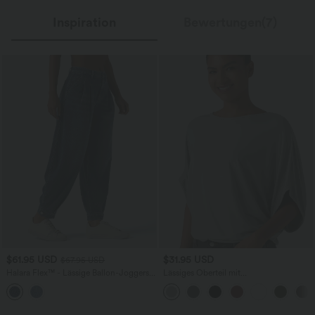
Inspiration
Bewertungen(7)
$61.95 USD
$31.95 USD
$67.95 USD
Halara Flex™ - Lässige Ballon-Joggers
Lässiges Oberteil mit
aus Denim mit mittelhohem Bund und
Rundhalsausschnitt und
mehreren Taschen
Fledermausärmeln