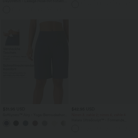
Seitentaschen, Fledermausärmeln und
DayStretch - Lässige Hose mit hohem
Bauchkontrolle
Bund, Seitentaschen und Barrel-Leg
+5
$31.95 USD
$42.95 USD
Softlyzero™ Airy - Yoga-Bermudashorts
Nimm 3, zahle 2; nimm 6, zahle 4
mit hohem Bund, mehreren Taschen
Halara UltraSculpt™ - Formende
+16
und InstantCool
Workout-Leggings mit hohem Bund,
Seitentaschen, Booty-Scrunch und
Bauchkontrolle