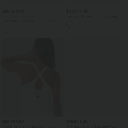
$42.95 USD
$33.95 USD
2 für 69 €, 3 für 99 €
Lässiges Midikleid mit Kordelzug,
Schlitz und geschwungenem Saum
Halara Flex™ dehnbare Stoffhose mit
hohem Bund, Waffelmuster,
+20
Seitentaschen und weitem Bein
$36.95 USD
$28.95 USD
Rückenfreies Yoga-Tanktop mit U-
Oversized Arbeits-Bluse mit V-