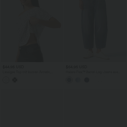
$44.95 USD
$64.95 USD
Lässiges Top mit kurzen Ärmeln,
Halara Flex™ Barrel-Leg-Jeans aus
integriertem BH, One-Shoulder-Design,
elastischem Strick-Denim mit niedrigem
Polka-Dots und abgerundetem Saum
Bund, Knopf, Reißverschluss und
mehreren Taschen