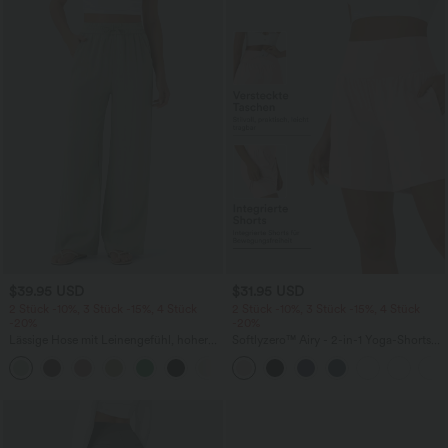
$39.95 USD
$31.95 USD
2 Stück -10%, 3 Stück -15%, 4 Stück
2 Stück -10%, 3 Stück -15%, 4 Stück
-20%
-20%
Lässige Hose mit Leinengefühl, hoher
Softlyzero™ Airy - 2-in-1 Yoga-Shorts
Taille, Kordelzug an der Seite und
mit superhohem Bund, mehreren
+15
weitem Bein
Taschen und InstantCool - 17,78 cm