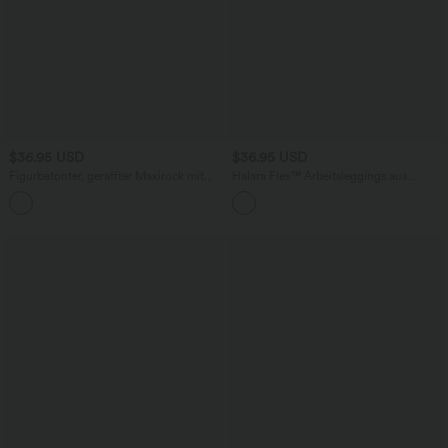
$36.95 USD
$36.95 USD
Figurbetonter, geraffter Maxirock mit
Halara Flex™ Arbeitsleggings aus
mittelhohem Bund, Streifen,
elastischem Strick-Denim mit hohem
Blumenmuster und Bindeband vorne
Bund und mehreren Taschen