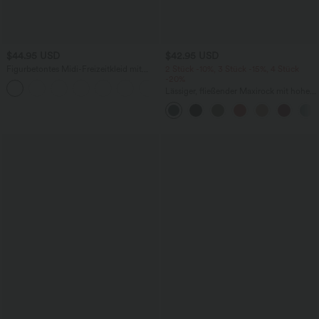
$44.95 USD
$42.95 USD
Figurbetontes Midi-Freizeitkleid mit
2 Stück -10%, 3 Stück -15%, 4 Stück
Schlitz, rückenfreiem Korsett mit
-20%
+6
quadratischem Ausschnitt und Rüschen
Lässiger, fließender Maxirock mit hohem
Bund und Raffung