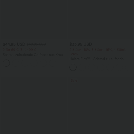
$44.95 USD
$33.95 USD
$48.95 USD
2 für 69 €, 3 für 99 €
2 Stück -10%, 3 Stück -15%, 4 Stück
-20%
Schmal zulaufende Golfhose aus Krepp
mit hohem Bund und Seitentaschen
Halara Flex™ - Schmal zulaufende
Bürohose mit hohem Bund,
Seitentaschen und Waffelstoff
Sale