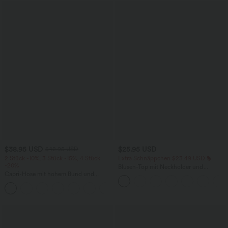
$38.95 USD
$25.95 USD
$42.95 USD
2 Stück -10%, 3 Stück -15%, 4 Stück
Extra Schnäppchen $23.49 USD
-20%
Blusen-Top mit Neckholder und
Capri-Hose mit hohem Bund und
Schlüssellochausschnitt, plissiert,
Seitentaschen - leinenähnliches Material
ärmellos, abgerundeter Saum
+7