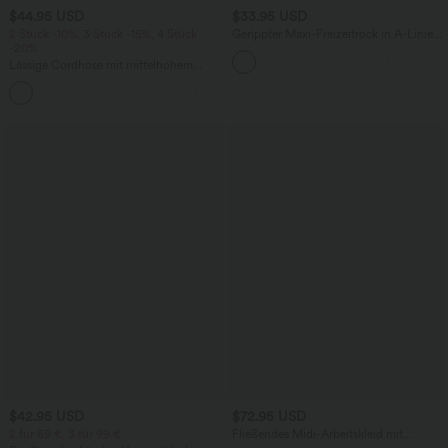
$44.95 USD
$33.95 USD
2 Stück -10%, 3 Stück -15%, 4 Stück
Gerippter Maxi-Freizeitrock in A-Linie
-20%
mit hohem Bund und Schlitzsaum
Lässige Cordhose mit mittelhohem
Bund, Reißverschluss und Seitentaschen
+7
$42.95 USD
$72.95 USD
2 für 69 €, 3 für 99 €
Fließendes Midi-Arbeitskleid mit