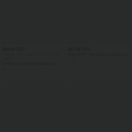
$48.95 USD
$67.95 USD
2 Stück -10%, 3 Stück -15%, 4 Stück
Breezeful™ - Ärmelloser Jumpsuit mit
-20%
Seitentaschen - schnelltrocknend, Easy
Peezy Edition
Ärmelloses, gerafftes Midikleid mit
eckigem Ausschnitt, integriertem BH
und überkreuztem Rückendesign