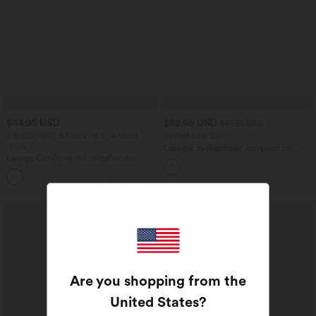
$44.95 USD
$52.95 USD
$61.95 USD
2 Stück -10%, 3 Stück -15%, 4 Stück
limited time sale
-20%
Lässiger, rückenfreier Jumpsuit mit
Lässige Cordhose mit mittelhohem
Seitentaschen
Bund, Reißverschluss und Seitentaschen
+7
Are you shopping from the
United States
?