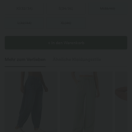
XS
(
32/34
)
S
(
34/36
)
M
(
38/40
)
L
(
42/44
)
XL
(
46
)
+ In den Warenkorb
Mehr zum Verlieben
Ähnliche Kleidungsstile