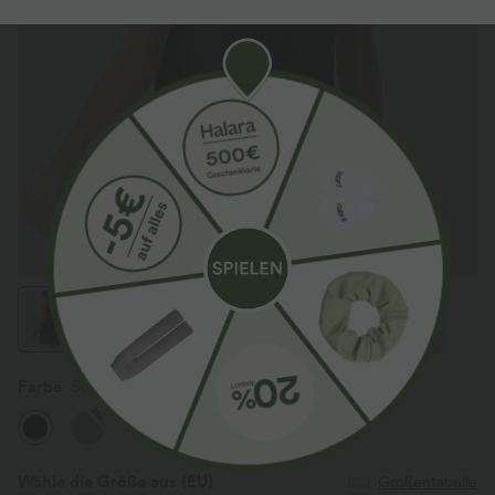
Farbe
Schwarz
Neu
Wähle die Größe aus
(EU)
Größentabelle