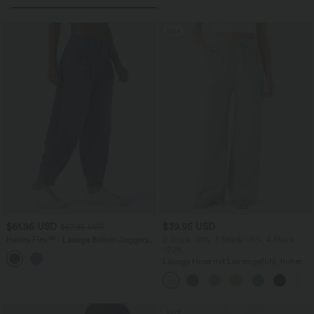
Sale
$61.95 USD
$39.95 USD
$67.95 USD
Halara Flex™ - Lässige Ballon-Joggers
2 Stück -10%, 3 Stück -15%, 4 Stück
aus Denim mit mittelhohem Bund und
-20%
mehreren Taschen
Lässige Hose mit Leinengefühl, hoher
Taille, Kordelzug an der Seite und
weitem Bein
Sale