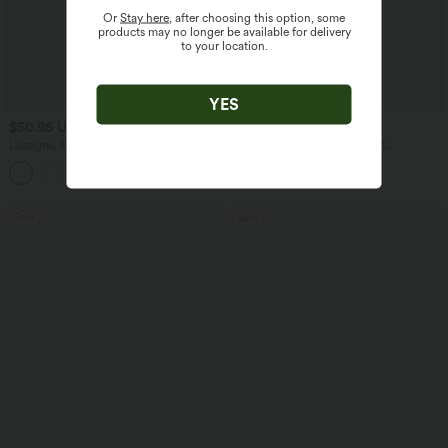
Or
Stay here
, after choosing this option, some
products may no longer be available for delivery
to your location.
YES
$50.95 USD
$64.95 USD
Lässiges, ärmelloses Midikleid mit
Lässige Jeans aus Lyocell mit
Rundhalsausschnitt, integriertem BH
mittelhohem Bund, mehreren Taschen
und Rüschensaum
und Kordelzug
Sale
Sale