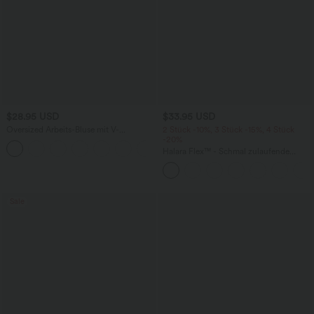
$28.95 USD
$33.95 USD
Oversized Arbeits-Bluse mit V-
2 Stück -10%, 3 Stück -15%, 4 Stück
Ausschnitt und kurzen Ärmeln -
-20%
+1
knitterfrei
Halara Flex™ - Schmal zulaufende
Bürohose mit hohem Bund,
Seitentaschen und Waffelstoff
Sale