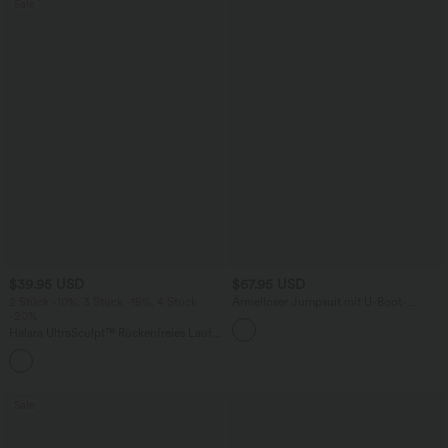
Sale
$39.95 USD
$67.95 USD
2 Stück -10%, 3 Stück -15%, 4 Stück
Ärmelloser Jumpsuit mit U-Boot-
-20%
Ausschnitt, Seitentaschen, seitlichen
Bindebändern, Streifen und InstantCool
Halara UltraSculpt™ Rückenfreies Lauf-
- Easy Peezy Edition
Tanktop mit U-Ausschnitt und
+11
überkreuztem, abgerundetem Saum
Sale