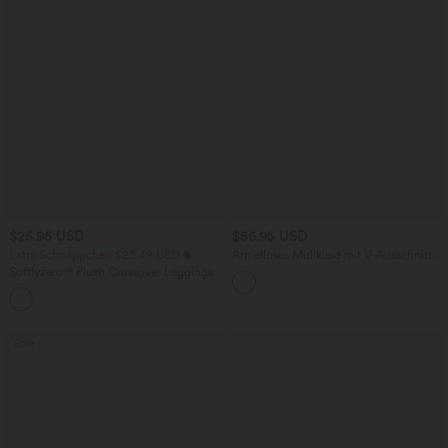
$25.95 USD
$56.95 USD
Extra Schnäppchen $23.49 USD
Ärmelloses Midikleid mit V-Ausschnitt,
Seitentaschen und Reißverschluss
Softlyzero™ Plush Crossover Leggings
mit Taschen
+16
Sale