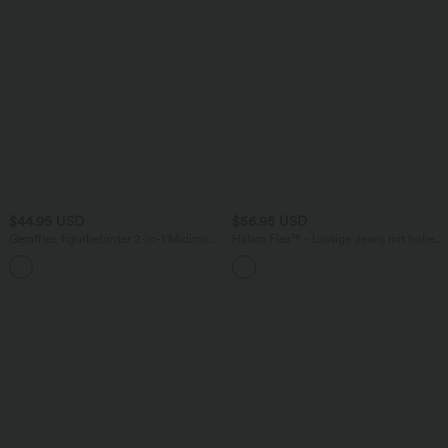
$44.95 USD
$56.95 USD
Geraffter, figurbetonter 2-in-1 Midirock
Halara Flex™ - Lässige Jeans mit hohem
aus Kunstleder mit hohem Bund und
Crossover-Bund, Seitentaschen,
abgerundetem Saum
Bauchkontrolle und geradem Bein