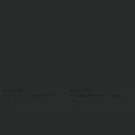
$36.95 USD
$36.95 USD
Lässiges, ärmelloses Tank-Kleid mit
Halara Flex™ Arbeitsleggings aus
Rundhalsausschnitt und Seitentaschen
elastischem Strick-Denim mit hohem
Bund und mehreren Taschen