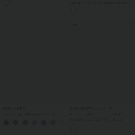
Lässige Leinen-Hose mit hohem Bund,
Kordelzug, weitem Bein und Taschen
Sale
$33.95 USD
$33.95 USD
$36.95 USD
Lässiges, gerafftes 2-in-1 Cami-Top mit
Nimm 3, zahle 2; nimm 6, zahle 4
verstellbaren Trägern und integriertem
Halara UltraSculpt™ - Formende
BH
Workout-Leggings mit hohem Bund,
Seitentaschen und Bauchkontrolle