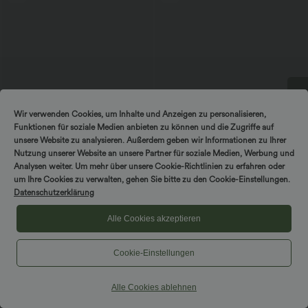
Wir verwenden Cookies, um Inhalte und Anzeigen zu personalisieren,
DREH & GEWINNE!
Funktionen für soziale Medien anbieten zu können und die Zugriffe auf
unsere Website zu analysieren. Außerdem geben wir Informationen zu Ihrer
Nutzung unserer Website an unsere Partner für soziale Medien, Werbung und
Analysen weiter. Um mehr über unsere Cookie-Richtlinien zu erfahren oder
um Ihre Cookies zu verwalten, gehen Sie bitte zu den Cookie-Einstellungen.
$53.95 USD
$44.95 USD
$50.95 USD
Datenschutzerklärung
2 Stück -10%, 3 Stück -15%, 4 Stück
2 Stück -10%, 3 Stück -15%, 4 Stück
-20%
-20%
Alle Cookies akzeptieren
Halara Flex™ Midi-Jeansrock mit
Halara Flex™ - Lässige Capri-Jeans mit
hohem Bund, mehreren Taschen und
hohem Bund, mehreren Taschen und
+1
legerem Schnitt, figurbetonter,
geschlitztem Saum - slim
verwaschener Rock
Cookie-Einstellungen
Alle Cookies ablehnen
Hosen & Jogginghosen