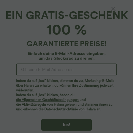
EIN GRATIS-GESCHENK
Cool Touch Yoga-Tanktop mit
100 %
Rundhalsausschnitt und Seitentaschen – UPF
50+
5
(
8
)
GARANTIERTE PREISE!
$24.95 USD
$33.95 USD
Einfach deine E-Mail-Adresse eingeben,
um das Glücksrad zu drehen.
Indem du auf „los!“ klicken, stimmen du zu, Marketing-E-Mails
über Halara zu erhalten. du können Ihre Zustimmung jederzeit
widerrufen.
Indem du auf „los!“ klicken, haben du
die Allgemeinen Geschäftsbedingungen
und
die Aktivitätsregeln von Halara
gelesen und stimmen ihnen zu
und
erkennen die Datenschutzrichtlinie von Halara an
.
los!