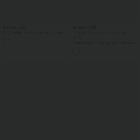
$33.95 USD
$56.95 USD
DayStretch - Arbeits-Shorts mit hohem
2 Stück -10%, 3 Stück -15%, 4 Stück
Bund, Seitentaschen und weitem Bein
-20%
+11
Halara Flex™ - Lässige, gewaschene
Baggy-Jeans aus drapiertem Lyocell mit
mittelhohem Bund, mehreren Taschen
und weitem Bein