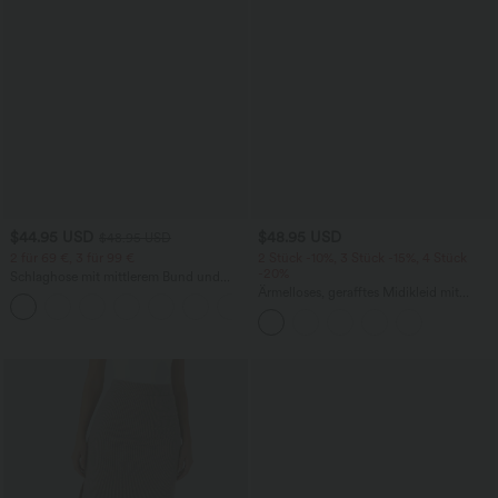
$44.95 USD
$48.95 USD
$48.95 USD
2 für 69 €, 3 für 99 €
2 Stück -10%, 3 Stück -15%, 4 Stück
-20%
Schlaghose mit mittlerem Bund und
seitlichen Reißverschlusstaschen
Ärmelloses, gerafftes Midikleid mit
+12
eckigem Ausschnitt, integriertem BH
und überkreuztem Rückendesign