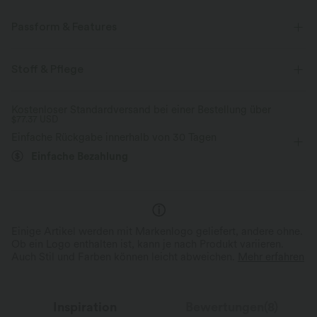
Passform & Features
Lockere Passform
Inklusiv
Seitentaschen
Stoff & Pflege
Plissierter Rücken
Rundhalsausschnitt
Crossover
Kostenloser Standardversand bei einer Bestellung über
$77.37 USD
überziehen
Yoga & Pilates
Tunikalänge
Kastig
Einfache Rückgabe innerhalb von 30 Tagen
ärmellos
Mittlere Dehnung
Vier-Wege-Stretch
Einfache Bezahlung
Tanktop
Einige Artikel werden mit Markenlogo geliefert, andere ohne.
Ob ein Logo enthalten ist, kann je nach Produkt variieren.
Auch Stil und Farben können leicht abweichen.
Mehr erfahren
Inspiration
Bewertungen(8)