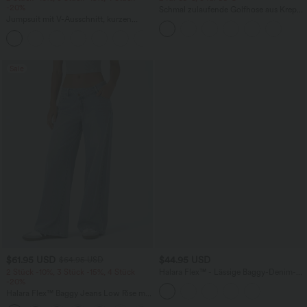
-20%
Schmal zulaufende Golfhose aus Krepp
Jumpsuit mit V-Ausschnitt, kurzen
mit hohem Bund und Seitentaschen
Ärmeln, plissierten Seitentaschen und
+5
weitem Bein, fließendem Waffelmuster
Sale
$61.95 USD
$44.95 USD
$64.95 USD
2 Stück -10%, 3 Stück -15%, 4 Stück
Halara Flex™ - Lässige Baggy-Denim-
-20%
Shorts mit hohem Crossover-Bund und
mehreren Taschen
Halara Flex™ Baggy Jeans Low Rise mit
Knopf und Reißverschluss, mehreren