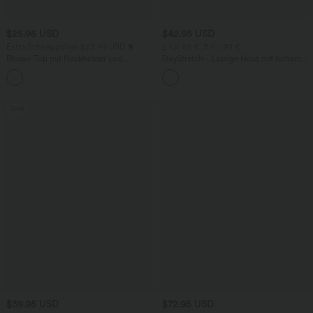
$25.95 USD
$42.95 USD
Extra Schnäppchen $23.49 USD
2 für 69 €, 3 für 99 €
Blusen-Top mit Neckholder und
DayStretch - Lässige Hose mit hohem
Schlüssellochausschnitt, plissiert,
Bund, Seitentaschen und Barrel-Leg
+3
ärmellos, abgerundeter Saum
Sale
$39.95 USD
$72.95 USD