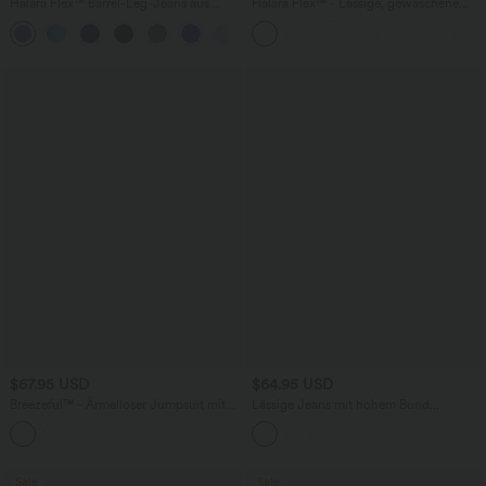
Halara Flex™ Barrel-Leg-Jeans aus
Halara Flex™ - Lässige, gewaschene
elastischem Strick-Denim mit niedrigem
Bermuda-Shorts aus elastischem Strick-
Bund, Knopf, Reißverschluss und
Denim mit hohem Bund, mehreren
mehreren Taschen
Taschen und Rollsaum
$67.95 USD
$64.95 USD
Breezeful™ - Ärmelloser Jumpsuit mit
Lässige Jeans mit hohem Bund
Seitentaschen - schnelltrocknend, Easy
mehreren Taschen und weitem Bein
Peezy Edition
Sale
Sale