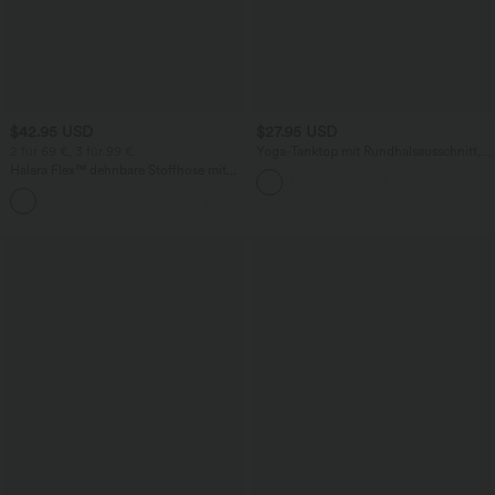
$42.95 USD
$27.95 USD
2 für 69 €, 3 für 99 €
Yoga-Tanktop mit Rundhalsausschnitt,
Rüschen und InstantCool
Halara Flex™ dehnbare Stoffhose mit
hohem Bund, Waffelmuster,
+20
Seitentaschen und weitem Bein