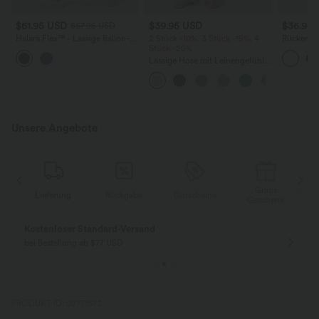
$61.95 USD
$39.95 USD
$36.95
$67.95 USD
Halara Flex™ - Lässige Ballon-
2 Stück -10%, 3 Stück -15%, 4
Rückenfre
Joggers aus Denim mit
Stück -20%
U-Ausschn
mittelhohem Bund und
Trägern 
Lässige Hose mit Leinengefühl,
mehreren Taschen
Saum
hoher Taille, Kordelzug an der
Seite und weitem Bein
Unsere Angebote
Gratis
Lieferung
Rückgabe
Gutscheine
Lief
Geschenk
Gratis Rückgabe
Einfache Rückg
nur für Neukunden in Deutschland
innerhalb 30 Tage
PRODUKT ID: 02771873