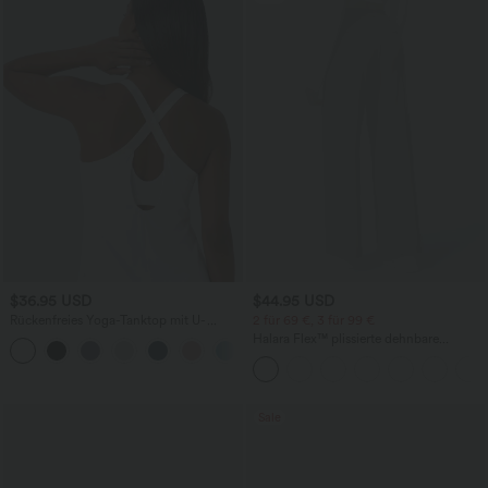
$36.95 USD
$44.95 USD
Rückenfreies Yoga-Tanktop mit U-
2 für 69 €, 3 für 99 €
Ausschnitt, überkreuzten Trägern und
Halara Flex™ plissierte dehnbare
abgerundetem Saum
Stoffhose mit hohem Bund,
Seitentaschen und geradem Bein
Sale