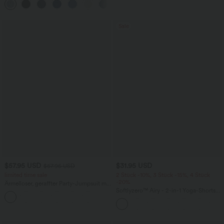
+5
Taschen, weitem Bein
Sale
$57.95 USD
$31.95 USD
$67.95 USD
limited time sale
2 Stück -10%, 3 Stück -15%, 4 Stück
-20%
Ärmelloser, geraffter Party-Jumpsuit mit
V-Ausschnitt, Seitentaschen und
Softlyzero™ Airy - 2-in-1 Yoga-Shorts
+7
unsichtbarem Reißverschluss - pipi-
mit superhohem Bund, mehreren
praktisch
Taschen und InstantCool - 17,78 cm