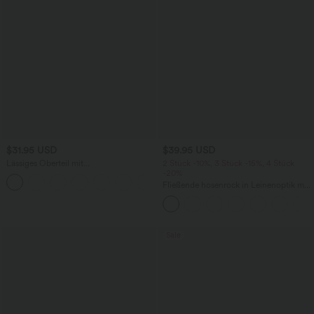
$31.95 USD
$39.95 USD
Lässiges Oberteil mit
2 Stück -10%, 3 Stück -15%, 4 Stück
Rundhalsausschnitt und
-20%
+1
Fledermausärmeln
Fließende hosenrock in Leinenoptik mit
mittelhohem Bund, Seitentaschen und
weitem Bein
Sale