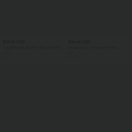
$36.95 USD
$44.95 USD
Figurbetonter, geraffter Maxirock mit
Lässiges Top mit kurzen Ärmeln,
mittelhohem Bund, Streifen,
integriertem BH, One-Shoulder-Design,
Blumenmuster und Bindeband vorne
Polka-Dots und abgerundetem Saum