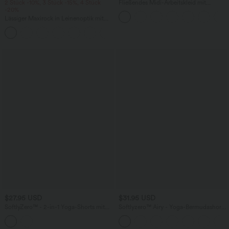
2 Stück -10%, 3 Stück -15%, 4 Stück
Fließendes Midi-Arbeitskleid mit
-20%
Seitentaschen, Fledermausärmeln und
Bauchkontrolle
Lässiger Maxirock in Leinenoptik mit
hohem Bund und Kordelzug
$27.95 USD
$31.95 USD
SoftlyZero™ - 2-in-1 Yoga-Shorts mit
Softlyzero™ Airy - Yoga-Bermudashorts
hohem Crossover-Bund, mehreren
mit hohem Bund, mehreren Taschen
Taschen und Ösen - schnelltrocknend,
und InstantCool
7,6 cm