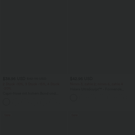
$38.95 USD
$42.95 USD
$42.95 USD
2 Stück -10%, 3 Stück -15%, 4 Stück
Nimm 3, zahle 2; nimm 6, zahle 4
-20%
Halara UltraSculpt™ - Formende
Capri-Hose mit hohem Bund und
Workout-Leggings mit hohem Bund,
Seitentaschen - leinenähnliches Material
Seitentaschen, Booty-Scrunch und
+7
Bauchkontrolle
Sale
Sale