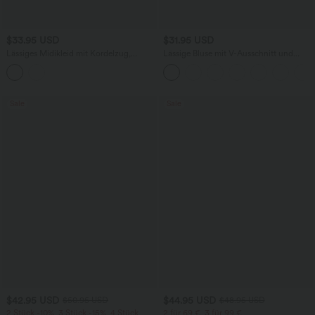
$33.95 USD
$31.95 USD
Lässiges Midikleid mit Kordelzug,
Lässige Bluse mit V-Ausschnitt und
Schlitz und geschwungenem Saum
kurzen Puffärmeln
Sale
Sale
$42.95 USD
$44.95 USD
$50.95 USD
$48.95 USD
2 Stück -10%, 3 Stück -15%, 4 Stück
2 für 69 €, 3 für 99 €