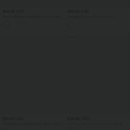
$42.95 USD
$56.95 USD
Hoch taillierter, fließender 2-in-1-Midi-
Lässiger Jumpsuit mit U-Boot-
Tanzrock mit Seitentasche
Ausschnitt, Seitentaschen, kurzen
Ärmeln und Kordelzug - Easy Peezy
Edition
Sale
$31.95 USD
$39.95 USD
Ärmellose, oversized Büro-Bluse mit V-
2 Stück -10%, 3 Stück -15%, 4 Stück
Ausschnitt - knitterfrei
-20%