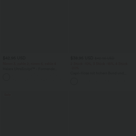
$42.95 USD
$38.95 USD
$42.95 USD
Nimm 3, zahle 2; nimm 6, zahle 4
2 Stück -10%, 3 Stück -15%, 4 Stück
-20%
Halara UltraSculpt™ - Formende
Workout-Leggings mit hohem Bund,
Capri-Hose mit hohem Bund und
+13
Seitentaschen, Booty-Scrunch und
Seitentaschen - leinenähnliches Material
Bauchkontrolle
Sale