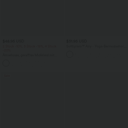
$48.95 USD
$31.95 USD
2 Stück -10%, 3 Stück -15%, 4 Stück
Softlyzero™ Airy - Yoga-Bermudashorts
-20%
mit hohem Bund, mehreren Taschen
und InstantCool
Ärmelloses, gerafftes Midikleid mit
eckigem Ausschnitt, integriertem BH
und überkreuztem Rückendesign
Sale