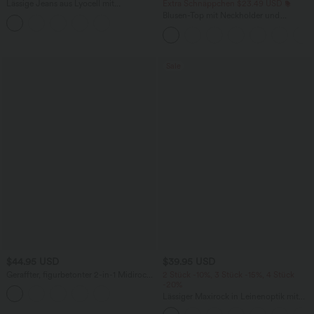
Lässige Jeans aus Lyocell mit
Extra Schnäppchen $23.49 USD
mittelhohem Bund, mehreren Taschen
Blusen-Top mit Neckholder und
und Kordelzug
Schlüssellochausschnitt, plissiert,
ärmellos, abgerundeter Saum
Sale
$44.95 USD
$39.95 USD
Geraffter, figurbetonter 2-in-1 Midirock
2 Stück -10%, 3 Stück -15%, 4 Stück
aus Kunstleder mit hohem Bund und
-20%
abgerundetem Saum
Lässiger Maxirock in Leinenoptik mit
hohem Bund und Kordelzug