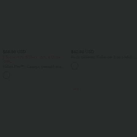
$56.95 USD
$42.95 USD
2 Stück -10%, 3 Stück -15%, 4 Stück
Hoch taillierter, fließender 2-in-1-Midi-
-20%
Tanzrock mit Seitentasche
Halara Flex™ - Lässige, gewaschene
Baggy-Jeans aus drapiertem Lyocell mit
mittelhohem Bund, mehreren Taschen
und weitem Bein
Sale