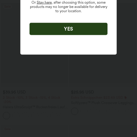
Or
Stay here
, after choosing this option, some
Sale
Sale
products may no longer be available for delivery
to your location.
YES
$39.95 USD
$25.95 USD
2 Stück -10%, 3 Stück -15%, 4 Stück
Extra Schnäppchen $23.49 USD
-20%
Softlyzero™ Plush Crossover Leggings
Halara UltraSculpt™ Rückenfreies Lauf-
mit Taschen
Tanktop mit U-Ausschnitt und
+11
überkreuztem, abgerundetem Saum
Sale