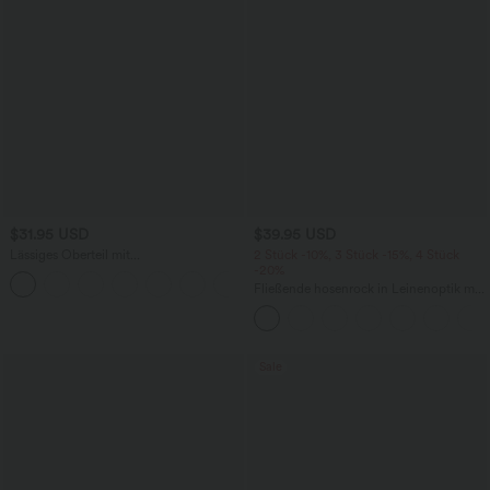
$31.95 USD
$39.95 USD
Lässiges Oberteil mit
2 Stück -10%, 3 Stück -15%, 4 Stück
Rundhalsausschnitt und
-20%
+1
Fledermausärmeln
Fließende hosenrock in Leinenoptik mit
mittelhohem Bund, Seitentaschen und
weitem Bein
Sale