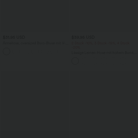
$31.95 USD
$39.95 USD
Ärmellose, oversized Büro-Bluse mit V-
2 Stück -10%, 3 Stück -15%, 4 Stück
Ausschnitt - knitterfrei
-20%
Lässige Leinen-Hose mit hohem Bund,
Kordelzug, weitem Bein und Taschen