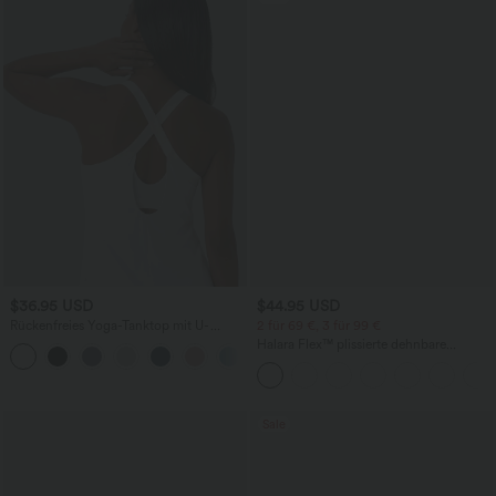
$36.95 USD
$44.95 USD
Rückenfreies Yoga-Tanktop mit U-
2 für 69 €, 3 für 99 €
Ausschnitt, überkreuzten Trägern und
Halara Flex™ plissierte dehnbare
abgerundetem Saum
Stoffhose mit hohem Bund,
Seitentaschen und geradem Bein
Sale