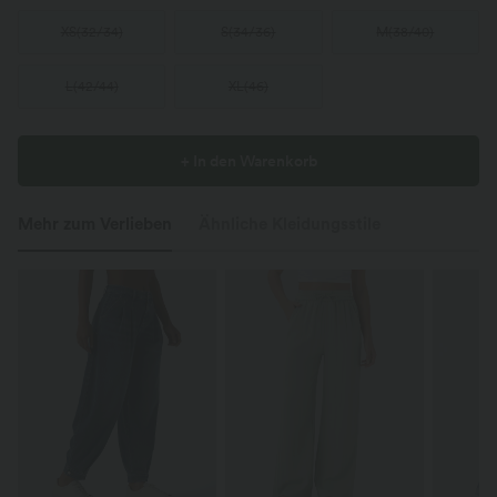
XS
(
32/34
)
S
(
34/36
)
M
(
38/40
)
L
(
42/44
)
XL
(
46
)
+ In den Warenkorb
Mehr zum Verlieben
Ähnliche Kleidungsstile