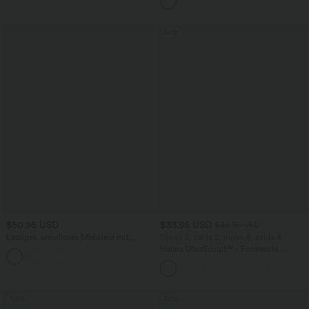
Sale
$50.95 USD
$33.95 USD
$36.95 USD
Lässiges, ärmelloses Midikleid mit
Nimm 3, zahle 2; nimm 6, zahle 4
Rundhalsausschnitt, integriertem BH
Halara UltraSculpt™ - Formende
und Rüschensaum
Workout-Leggings mit hohem Bund,
Seitentaschen und Bauchkontrolle
Sale
Sale