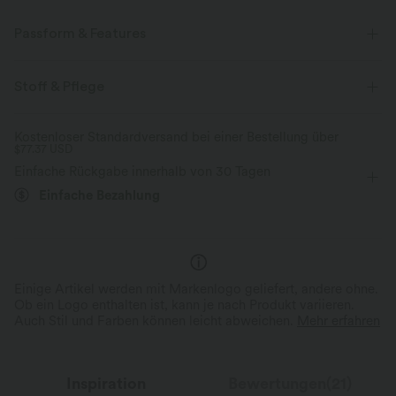
Passform & Features
Seitentaschen
Mit Kragen
binden
lässig
Stoff & Pflege
Mini
Hemdkleid
Kostenloser Standardversand bei einer Bestellung über
$77.37 USD
Einfache Rückgabe innerhalb von 30 Tagen
Einfache Bezahlung
Einige Artikel werden mit Markenlogo geliefert, andere ohne.
Ob ein Logo enthalten ist, kann je nach Produkt variieren.
Auch Stil und Farben können leicht abweichen.
Mehr erfahren
Inspiration
Bewertungen(21)