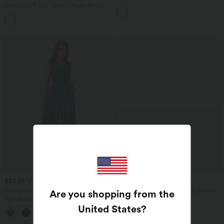
Softlyzero™ Airy - 2-in-1 Yoga-Shorts
mit hohem Bund und Seitentaschen
mit superhohem Bund, mehreren
+23
Taschen und InstantCool - 17,78 cm
$57.95 USD
$44.95 USD
$67.95 USD
limited time sale
Halara Flex™ - Lässige Baggy-Denim-
Are you shopping from the
Shorts mit hohem Crossover-Bund und
Ärmelloser, geraffter Party-Jumpsuit mit
mehreren Taschen
V-Ausschnitt, Seitentaschen und
United States
?
+7
unsichtbarem Reißverschluss - pipi-
praktisch