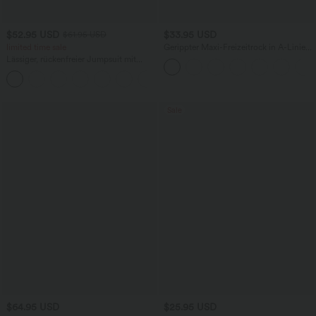
$52.95 USD
$33.95 USD
$61.95 USD
limited time sale
Gerippter Maxi-Freizeitrock in A-Linie
mit hohem Bund und Schlitzsaum
Lässiger, rückenfreier Jumpsuit mit
Seitentaschen
+10
Sale
$64.95 USD
$25.95 USD