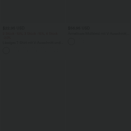
$22.95 USD
$56.95 USD
2 Stück -10%, 3 Stück -15%, 4 Stück
Ärmelloses Midikleid mit V-Ausschnitt,
-20%
Seitentaschen und Reißverschluss
Lässiges T-Shirt mit V-Ausschnitt und
kurzen Ärmeln
+9