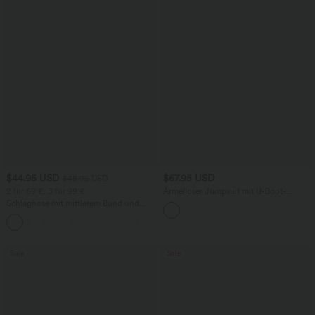
$44.95 USD
$67.95 USD
$48.95 USD
2 für 69 €, 3 für 99 €
Ärmelloser Jumpsuit mit U-Boot-
Ausschnitt, Seitentaschen, seitlichen
Schlaghose mit mittlerem Bund und
Bindebändern, Streifen und InstantCool
seitlichen Reißverschlusstaschen
- Easy Peezy Edition
+12
Sale
Sale