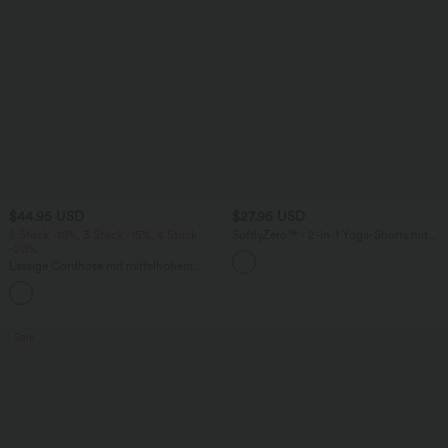
$44.95 USD
$27.95 USD
2 Stück -10%, 3 Stück -15%, 4 Stück
SoftlyZero™ - 2-in-1 Yoga-Shorts mit
-20%
hohem Crossover-Bund, mehreren
Taschen und Ösen - schnelltrocknend,
Lässige Cordhose mit mittelhohem
7,6 cm
Bund, Reißverschluss und Seitentaschen
+7
Sale