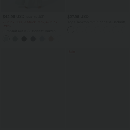
$42.95 USD
$27.95 USD
$50.95 USD
2 Stück -10%, 3 Stück -15%, 4 Stück
Yoga-Tanktop mit Rundhalsausschnitt,
-20%
Rüschen und InstantCool
Jumpsuit mit V-Ausschnitt, kurzen
Ärmeln, plissierten Seitentaschen und
+5
weitem Bein, fließendem Waffelmuster
Sale