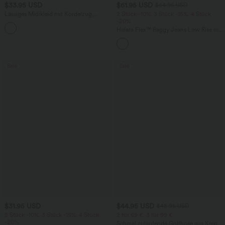
$33.95 USD
$61.95 USD
$64.95 USD
Lässiges Midikleid mit Kordelzug,
2 Stück -10%, 3 Stück -15%, 4 Stück
Schlitz und geschwungenem Saum
-20%
Halara Flex™ Baggy Jeans Low Rise mit
Knopf und Reißverschluss, mehreren
Taschen, weitem Bein
Sale
Sale
$31.95 USD
$44.95 USD
$48.95 USD
2 Stück -10%, 3 Stück -15%, 4 Stück
2 für 69 €, 3 für 99 €
-20%
Schmal zulaufende Golfhose aus Krepp