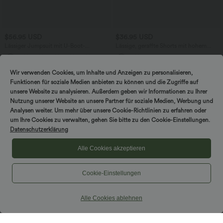
$56.95 USD
$36.95 USD
Lässiger Jumpsuit mit U-Boot-
Lässige, geraffte Shorts mit hohem
Ausschnitt, Seitentaschen, kurzen
Bund, mehreren Taschen und Poka-Dots
Ärmeln und Kordelzug - Easy Peezy
- 7,6 cm
Edition
Wir verwenden Cookies, um Inhalte und Anzeigen zu personalisieren,
Funktionen für soziale Medien anbieten zu können und die Zugriffe auf
unsere Website zu analysieren. Außerdem geben wir Informationen zu Ihrer
Nutzung unserer Website an unsere Partner für soziale Medien, Werbung und
Analysen weiter. Um mehr über unsere Cookie-Richtlinien zu erfahren oder
um Ihre Cookies zu verwalten, gehen Sie bitte zu den Cookie-Einstellungen.
Datenschutzerklärung
Alle Cookies akzeptieren
Cookie-Einstellungen
Alle Cookies ablehnen
$33.95 USD
$36.95 USD