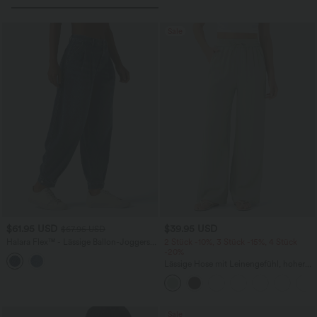
Sale
$61.95 USD
$39.95 USD
$67.95 USD
Halara Flex™ - Lässige Ballon-Joggers
2 Stück -10%, 3 Stück -15%, 4 Stück
aus Denim mit mittelhohem Bund und
-20%
mehreren Taschen
Lässige Hose mit Leinengefühl, hoher
Taille, Kordelzug an der Seite und
weitem Bein
Sale