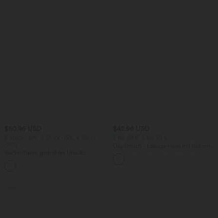
$50.95 USD
$42.95 USD
2 Stück -10%, 3 Stück -15%, 4 Stück
2 für 69 €, 3 für 99 €
-20%
DayStretch - Lässige Hose mit hohem
Rückenfreies, gedrehtes Urlaubs-
Bund, Seitentaschen und Barrel-Leg
Maxikleid mit Seitentaschen und Schlitz
+8
Sale