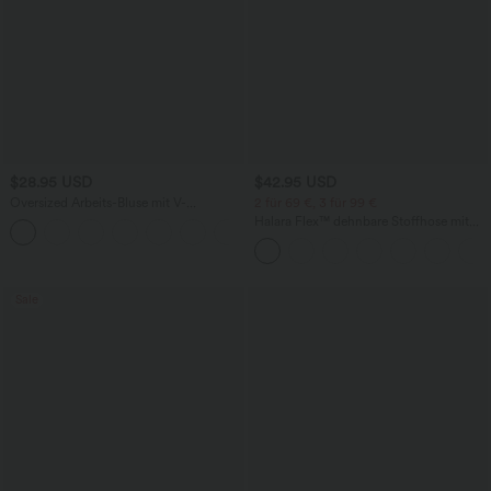
$28.95 USD
$42.95 USD
Oversized Arbeits-Bluse mit V-
2 für 69 €, 3 für 99 €
Ausschnitt und kurzen Ärmeln -
Halara Flex™ dehnbare Stoffhose mit
+1
knitterfrei
hohem Bund, Waffelmuster,
Seitentaschen und weitem Bein
Sale