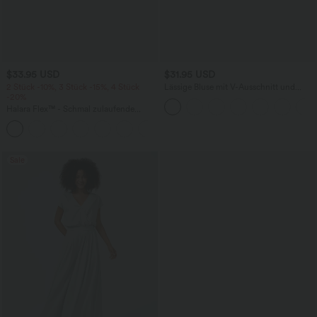
$33.95 USD
$31.95 USD
2 Stück -10%, 3 Stück -15%, 4 Stück
Lässige Bluse mit V-Ausschnitt und
-20%
kurzen Puffärmeln
Halara Flex™ - Schmal zulaufende
Bürohose mit hohem Bund,
+8
Seitentaschen und Waffelstoff
Sale