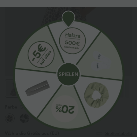
Farbe
Gold Leopard Print
Wähle die Größe aus
(EU)
Größentabelle