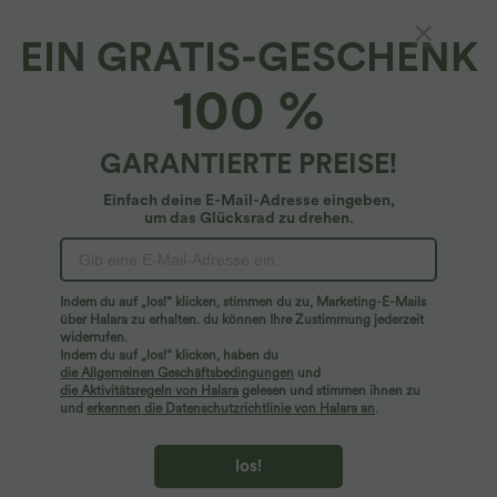
EIN GRATIS-GESCHENK
Lässiges Hemdkleid mit Seitentaschen,
100 %
hochgekrempelten Ärmeln, Gürtel und
Leopardenmuster
4.5
(
21
)
GARANTIERTE PREISE!
$48.95 USD
Einfach deine E-Mail-Adresse eingeben,
um das Glücksrad zu drehen.
Indem du auf „los!“ klicken, stimmen du zu, Marketing-E-Mails
über Halara zu erhalten. du können Ihre Zustimmung jederzeit
widerrufen.
Indem du auf „los!“ klicken, haben du
die Allgemeinen Geschäftsbedingungen
und
die Aktivitätsregeln von Halara
gelesen und stimmen ihnen zu
und
erkennen die Datenschutzrichtlinie von Halara an
.
los!