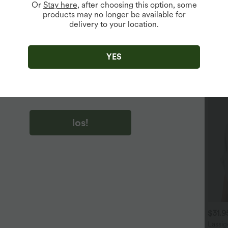
Or
Stay here
, after choosing this option, some
products may no longer be available for
delivery to your location.
u auf „los!“ klicken, stimmen du zu, Marketing-E-Mails über
zu erhalten. du können Ihre Zustimmung jederzeit widerrufen.
YES
u auf „los!“ klicken, haben du
lgemeinen Geschäftsbedingungen
und
ivitätsregeln von Halara
gelesen und stimmen ihnen zu und
n die Datenschutzrichtlinie von Halara an
.
los!
$36.95 USD
$44.95 USD
$31.
ückenfreies Yoga-Tanktop
2 für 69 €, 3 für 99 €
Lässig