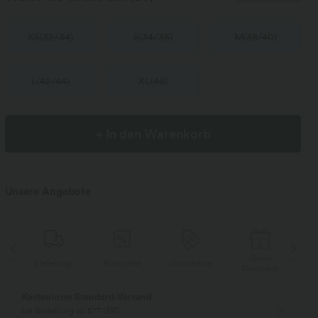
XS
(
32/34
)
S
(
34/36
)
M
(
38/40
)
L
(
42/44
)
XL
(
46
)
+ In den Warenkorb
Unsere Angebote
Gratis
Lieferung
Rückgabe
Gutscheine
Li
Geschenk
Kostenloser Standard-Versand
bei Bestellung ab $77 USD