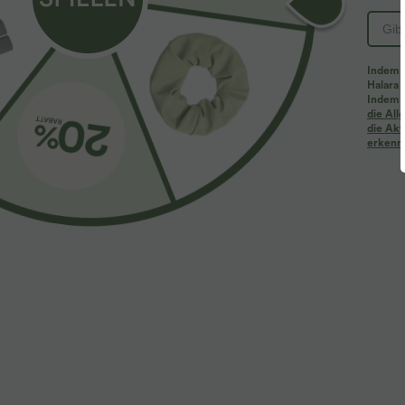
Indem d
Halara 
Indem d
Mehr zum Verlieben
Ähnliche Kleidungsstile
die Al
die Akt
erkenne
$61.95 USD
$39.95 USD
$67.95 USD
Halara Flex™ - Lässige
2 Stück -10%, 3 Stück -15%, 4
R