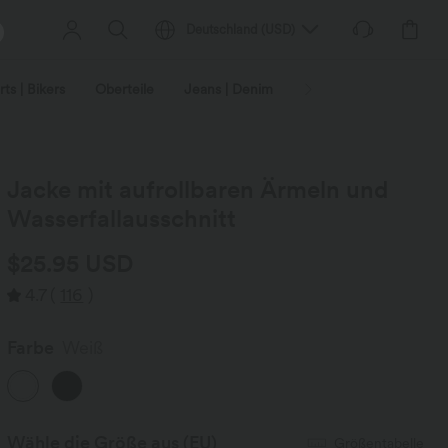
Deutschland
(
USD
)
ts | Bikers
Oberteile
Jeans | Denim
Leggings
Plus-Size
Jacke mit aufrollbaren Ärmeln und
Wasserfallausschnitt
$25.95 USD
4.7
(
116
)
Farbe
Weiß
Wähle die Größe aus
(EU)
Größentabelle