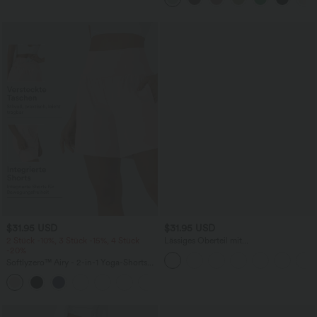
$31.95 USD
$31.95 USD
2 Stück -10%, 3 Stück -15%, 4 Stück
Lässiges Oberteil mit
-20%
Rundhalsausschnitt und
Fledermausärmeln
Softlyzero™ Airy - 2-in-1 Yoga-Shorts
mit superhohem Bund, mehreren
+23
Taschen und InstantCool - 17,78 cm