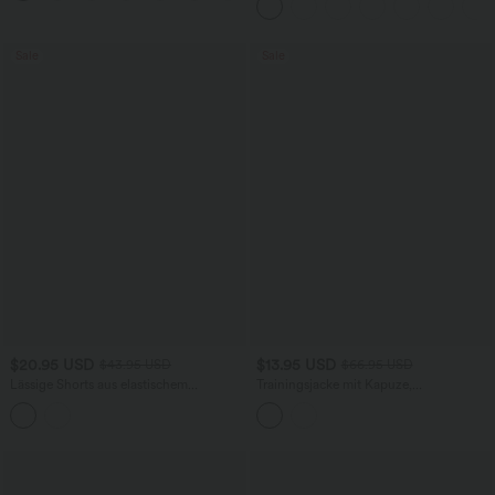
Seitentaschen und Bauchkontrolle
Sale
Sale
$20.95 USD
$13.95 USD
$43.95 USD
$66.95 USD
Lässige Shorts aus elastischem
Trainingsjacke mit Kapuze,
Kunstleder mit hohem Bund und
Seitentaschen, langen Ärmeln und
Seitentaschen
Rüschensaum - UPF40+