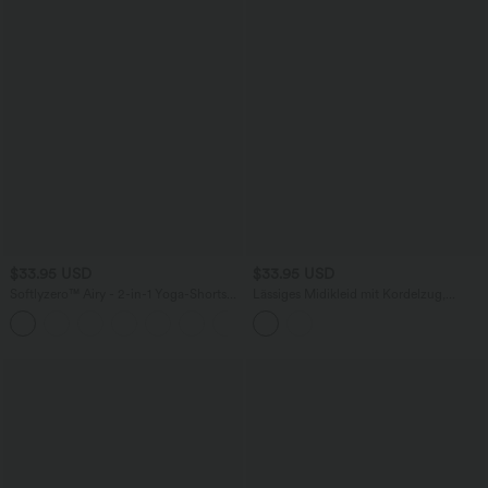
$33.95 USD
$33.95 USD
Softlyzero™ Airy - 2-in-1 Yoga-Shorts
Lässiges Midikleid mit Kordelzug,
mit superhohem Bund, mehreren
Schlitz und geschwungenem Saum
+10
Taschen und InstantCool - 22,9 cm