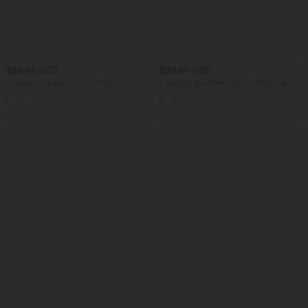
$56.95 USD
$33.95 USD
Lässiger Jumpsuit mit U-Boot-
Lässiges, gerafftes 2-in-1 Cami-Top mit
Ausschnitt, Seitentaschen, kurzen
verstellbaren Trägern und integriertem
Ärmeln und Kordelzug - Easy Peezy
BH
Edition