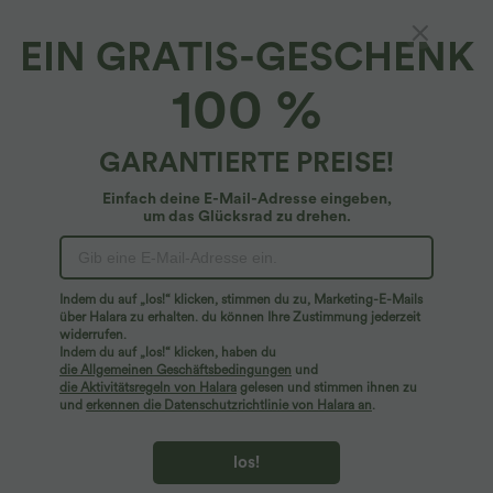
EIN GRATIS-GESCHENK
Lässiges, kurzes, geripptes Tanktop mit
100 %
quadratischem Ausschnitt
5
(
4
)
GARANTIERTE PREISE!
$25.95 USD
Einfach deine E-Mail-Adresse eingeben,
um das Glücksrad zu drehen.
Indem du auf „los!“ klicken, stimmen du zu, Marketing-E-Mails
über Halara zu erhalten. du können Ihre Zustimmung jederzeit
widerrufen.
Indem du auf „los!“ klicken, haben du
die Allgemeinen Geschäftsbedingungen
und
die Aktivitätsregeln von Halara
gelesen und stimmen ihnen zu
und
erkennen die Datenschutzrichtlinie von Halara an
.
los!