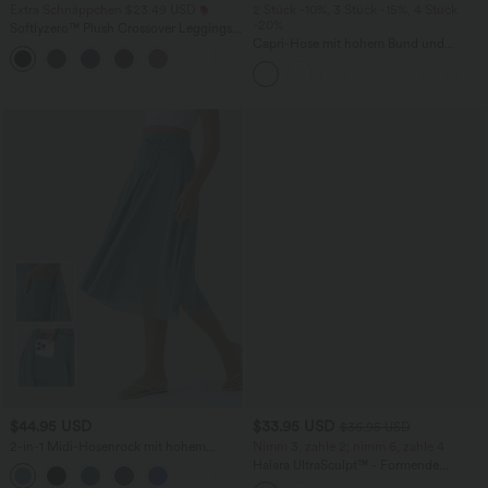
Extra Schnäppchen $23.49 USD
2 Stück -10%, 3 Stück -15%, 4 Stück
-20%
Softlyzero™ Plush Crossover Leggings
mit Taschen
Capri-Hose mit hohem Bund und
+16
Seitentaschen - leinenähnliches Material
$44.95 USD
$33.95 USD
$36.95 USD
2-in-1 Midi-Hosenrock mit hohem
Nimm 3, zahle 2; nimm 6, zahle 4
Bund, Seitentaschen, Kordelzug und
Halara UltraSculpt™ - Formende
+15
kontrastierendem Netz
Workout-Leggings mit hohem Bund,