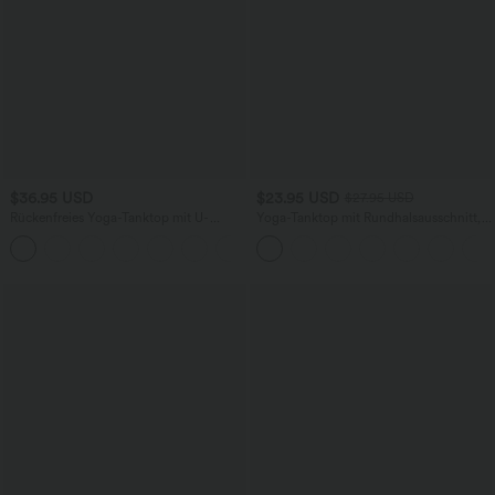
$36.95 USD
$23.95 USD
$27.95 USD
Rückenfreies Yoga-Tanktop mit U-
Yoga-Tanktop mit Rundhalsausschnitt,
Ausschnitt, überkreuzten Trägern und
Rüschen und InstantCool
abgerundetem Saum