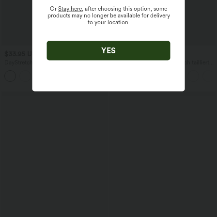
Or
Stay here
, after choosing this option, some
products may no longer be available for delivery
to your location.
YES
$33.95 USD
$27.95 USD
DayStretch - Baggy-Shorts mit hohem
SoftlyZero™ Airy - Super hoch taillierte
Bund und Seitentaschen - 17,8 cm
2-in-1-Yoga-Shorts mit Gesäßtasche
+4
und Seitentasche-längere Länge