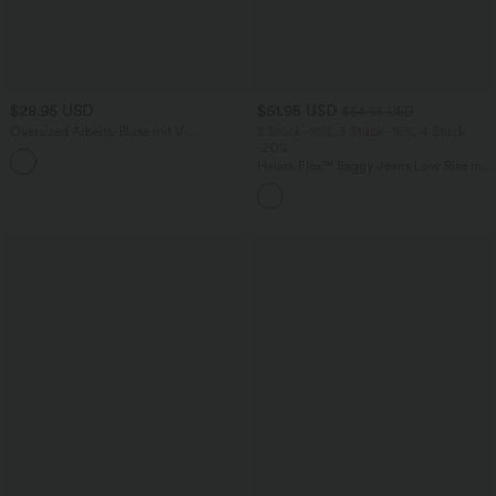
$28.95 USD
$61.95 USD
$64.95 USD
Oversized Arbeits-Bluse mit V-
2 Stück -10%, 3 Stück -15%, 4 Stück
Ausschnitt und kurzen Ärmeln -
-20%
+1
knitterfrei
Halara Flex™ Baggy Jeans Low Rise mit
Knopf und Reißverschluss, mehreren
Taschen, weitem Bein