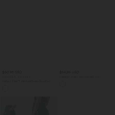
$50.95 USD
$64.95 USD
2 für 69 €, 3 für 99 €
Lässige Jeans aus Lyocell mit
mittelhohem Bund, mehreren Taschen
Halara Flex™ Verwaschene Bootcut-
und Kordelzug
Jeans aus elastischem Strick-Denim mit
+5
hohem Bund und mehrere Taschen