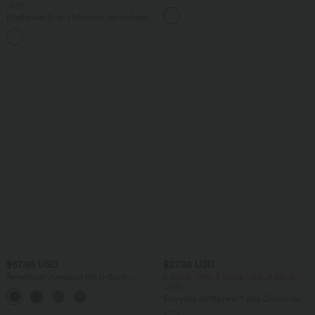
-20%
Ausschnitt - knitterfrei
Fließender 2-in-1 Minirock mit hohem
Bund, Seitentaschen, Kordelzug,
Kontrast-Mesh und ausgestelltem Bein -
extralang
$67.95 USD
$27.95 USD
Ärmelloser Jumpsuit mit U-Boot-
2 Stück -10%, 3 Stück -15%, 4 Stück
Ausschnitt, Seitentaschen, seitlichen
-20%
+8
Bindebändern, Streifen und InstantCool
Everyday Softlyzero™ Airy Crossover 2-
- Easy Peezy Edition
in-1-Mini-Tennisrock mit Seitentaschen-