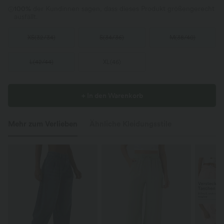
100%
der Kundinnen sagen, dass dieses Produkt größengerecht
ausfällt.
XS
(
32/34
)
S
(
34/36
)
M
(
38/40
)
L
(
42/44
)
XL
(
46
)
+ In den Warenkorb
Mehr zum Verlieben
Ähnliche Kleidungsstile