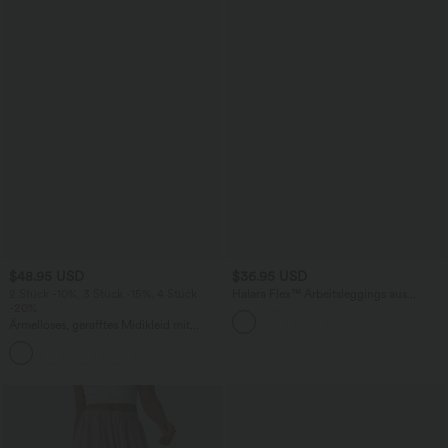
$48.95 USD
$36.95 USD
2 Stück -10%, 3 Stück -15%, 4 Stück
Halara Flex™ Arbeitsleggings aus
-20%
elastischem Strick-Denim mit hohem
Bund und mehreren Taschen
Ärmelloses, gerafftes Midikleid mit
eckigem Ausschnitt, integriertem BH
und überkreuztem Rückendesign