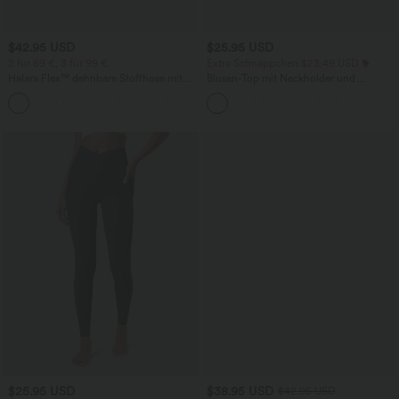
$42.95 USD
$25.95 USD
2 für 69 €, 3 für 99 €
Extra Schnäppchen $23.49 USD
Halara Flex™ dehnbare Stoffhose mit
Blusen-Top mit Neckholder und
hohem Bund, Waffelmuster,
Schlüssellochausschnitt, plissiert,
+20
Seitentaschen und weitem Bein
ärmellos, abgerundeter Saum
$25.95 USD
$38.95 USD
$42.95 USD