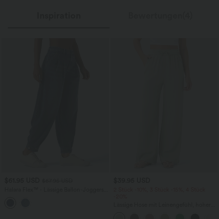
Inspiration
Bewertungen(4)
$61.95 USD
$39.95 USD
$67.95 USD
Halara Flex™ - Lässige Ballon-Joggers
2 Stück -10%, 3 Stück -15%, 4 Stück
aus Denim mit mittelhohem Bund und
-20%
mehreren Taschen
Lässige Hose mit Leinengefühl, hoher
Taille, Kordelzug an der Seite und
weitem Bein