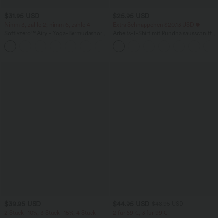
$31.95 USD
$25.95 USD
Nimm 3, zahle 2; nimm 6, zahle 4
Extra Schnäppchen $20.13 USD
Softlyzero™ Airy - Yoga-Bermudashorts
Arbeits-T-Shirt mit Rundhalsausschnitt
mit hohem Bund, mehreren Taschen
und kurzen Fledermausärmeln
+16
und InstantCool
$39.95 USD
$44.95 USD
$48.95 USD
2 Stück -10%, 3 Stück -15%, 4 Stück
2 für 69 €, 3 für 99 €