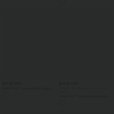
Lucid
$70.95 USD
$56.95 USD
Halara Flex™ Asymmetrische Baggy-
2 Stück -10%, 3 Stück -15%, 4 Stück
Jeans mit hohem Bund und Taschen​
-20%
Halara Flex™ - Lässige, gewaschene
Baggy-Jeans aus drapiertem Lyocell mit
mittelhohem Bund, mehreren Taschen
und weitem Bein