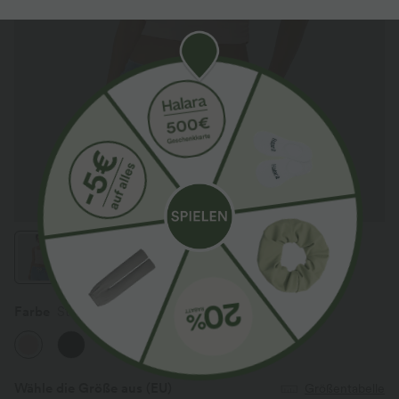
Farbe
Stardust Pink
Wähle die Größe aus
(EU)
Größentabelle