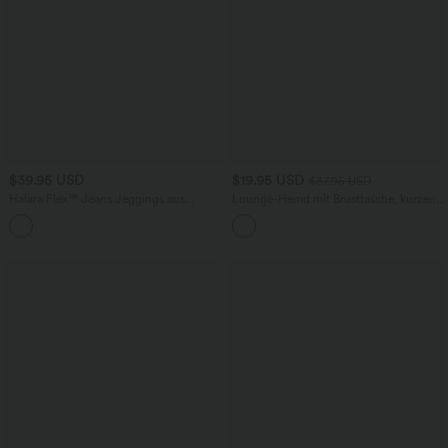
$39.95 USD
$19.95 USD
$37.95 USD
Halara Flex™ Jeans Jeggings aus
Lounge-Hemd mit Brusttasche, kurzen
elastischem Strick-Denim mit hohem
Ärmeln und Streifen
Bund und Gesäßtaschen