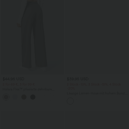
$44.95 USD
$39.95 USD
2 für 69 €, 3 für 99 €
2 Stück -10%, 3 Stück -15%, 4 Stück
-20%
Halara Flex™ plissierte dehnbare
Stoffhose mit hohem Bund,
Lässige Leinen-Hose mit hohem Bund,
+23
Seitentaschen und geradem Bein
Kordelzug, weitem Bein und Taschen