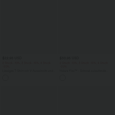
$22.95 USD
$33.95 USD
2 Stück -10%, 3 Stück -15%, 4 Stück
2 Stück -10%, 3 Stück -15%, 4 Stück
-20%
-20%
Lässiges T-Shirt mit V-Ausschnitt und
Halara Flex™ - Schmal zulaufende
kurzen Ärmeln
Bürohose mit hohem Bund,
+9
Seitentaschen und Waffelstoff