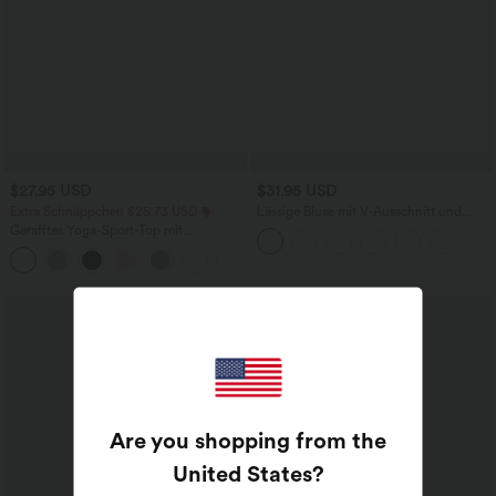
$27.95 USD
$31.95 USD
Extra Schnäppchen $25.73 USD
Lässige Bluse mit V-Ausschnitt und
kurzen Puffärmeln
Gerafftes Yoga-Sport-Top mit
Rundhalsausschnitt und kurzen Ärmeln
+11
- UPF50+
Are you shopping from the
United States
?