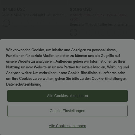
$44.95 USD
$31.95 USD
2-in-1-Mini-Tanzkleid mit U-Ausschnitt,
2 Stück -10%, 3 Stück -15%, 4 Stück
rückenfrei, verdrehter Ausschnitt,
-20%
+13
Seitentasche-Easy Peezy
Breezeful™ Hoch taillierter, plissierter 2-
in-1-Mini-Tanzrock mit Seiten- und
Gesäßtasche, asymmetrischem Saum
und schnelltrocknendem Schnitt
Wir verwenden Cookies, um Inhalte und Anzeigen zu personalisieren,
Funktionen für soziale Medien anbieten zu können und die Zugriffe auf
unsere Website zu analysieren. Außerdem geben wir Informationen zu Ihrer
Nutzung unserer Website an unsere Partner für soziale Medien, Werbung und
Analysen weiter. Um mehr über unsere Cookie-Richtlinien zu erfahren oder
um Ihre Cookies zu verwalten, gehen Sie bitte zu den Cookie-Einstellungen.
Datenschutzerklärung
Alle Cookies akzeptieren
Cookie-Einstellungen
Alle Cookies ablehnen
$31.95 USD
$48.95 USD