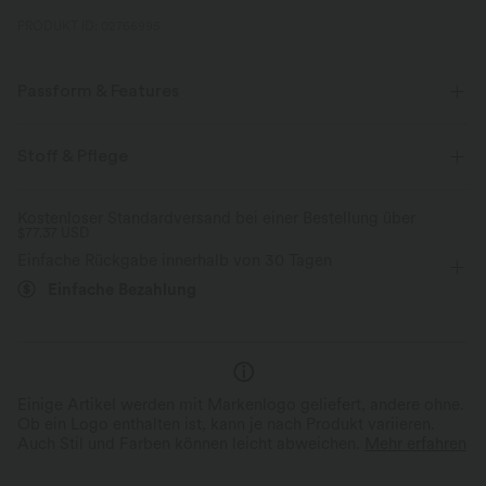
PRODUKT ID: 02766995
Passform & Features
Körperbetont
quadratischer Ausschnitt
Raffung
Stoff & Pflege
überziehen
lässig
taillenlang
ärmellos
Kostenloser Standardversand bei einer Bestellung über
$77.37 USD
Mittlere Dehnung
Vier-Wege-Stretch
Einfache Rückgabe innerhalb von 30 Tagen
Einfache Bezahlung
Einige Artikel werden mit Markenlogo geliefert, andere ohne.
Ob ein Logo enthalten ist, kann je nach Produkt variieren.
Auch Stil und Farben können leicht abweichen.
Mehr erfahren