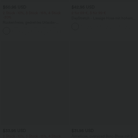
$50.95 USD
$42.95 USD
2 Stück -10%, 3 Stück -15%, 4 Stück
2 für 69 €, 3 für 99 €
-20%
DayStretch - Lässige Hose mit hohem
Rückenfreies, gedrehtes Urlaubs-
Bund, Seitentaschen und Barrel-Leg
Maxikleid mit Seitentaschen und Schlitz
+8
$33.95 USD
$31.95 USD
2 Stück -10%, 3 Stück -15%, 4 Stück
Ärmellose, oversized Büro-Bluse mit V-