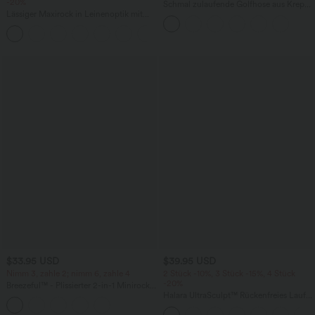
-20%
Schmal zulaufende Golfhose aus Krepp
Lässiger Maxirock in Leinenoptik mit
mit hohem Bund und Seitentaschen
hohem Bund und Kordelzug
$33.95 USD
$39.95 USD
Nimm 3, zahle 2; nimm 6, zahle 4
2 Stück -10%, 3 Stück -15%, 4 Stück
-20%
Breezeful™ - Plissierter 2-in-1 Minirock
mit hohem Bund, Taschen und
Halara UltraSculpt™ Rückenfreies Lauf-
asymmetrischem Saum -
Tanktop mit U-Ausschnitt und