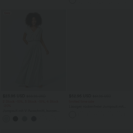
schnelltrocknend, extralang
überkreuztem, abgerundetem Saum
Sale
$23.95 USD
$52.95 USD
$50.95 USD
$61.95 USD
2 Stück -10%, 3 Stück -15%, 4 Stück
limited time sale
-20%
Lässiger, rückenfreier Jumpsuit mit
Jumpsuit mit V-Ausschnitt, kurzen
Seitentaschen
Ärmeln, plissierten Seitentaschen und
+5
weitem Bein, fließendem Waffelmuster