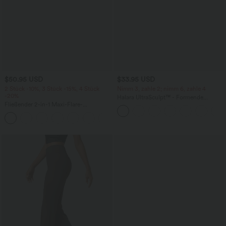
$50.95 USD
$33.95 USD
2 Stück -10%, 3 Stück -15%, 4 Stück
Nimm 3, zahle 2; nimm 6, zahle 4
-20%
Halara UltraSculpt™ - Formende
Fließender 2-in-1 Maxi-Flare-
Workout-Shorts mit hohe Bund,
Freizeitrock mit hohem Bund,
Seitentaschen und Bauchkontrolle - 17,8
+1
Seitentaschen und kontrastierendem
cm
Netzstoff