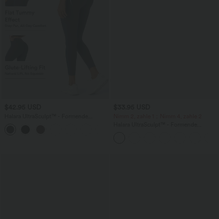
$42.95 USD
$33.95 USD
Halara UltraSculpt™ - Formende
Nimm 2, zahle 1；Nimm 4, zahle 2
Workout-Leggings mit hohem Bund,
Halara UltraSculpt™ - Formende
+13
Seitentaschen, Booty-Scrunch und
Workout-Leggings mit hohem Bund,
Bauchkontrolle
Seitentaschen und Bauchkontrolle - 12,7
cm