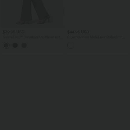
$39.95 USD
$44.95 USD
Halara Flex™ Dehnbare Stoffhose mit
Figurbetontes Midi-Freizeitkleid mit
hohem Bund und Seitentasche hinten
Schlitz, rückenfreiem Korsett mit
+13
quadratischem Ausschnitt und Rüschen