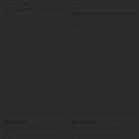
limited time sale
2 Stück -10%, 3 Stück -15%, 4 Stück
-20%
Ärmelloser, geraffter Party-Jumpsuit mit
V-Ausschnitt, Seitentaschen und
Halara UltraSculpt™ Rückenfreies Lauf-
+7
unsichtbarem Reißverschluss - pipi-
Tanktop mit U-Ausschnitt und
praktisch
überkreuztem, abgerundetem Saum
$31.95 USD
$33.95 USD
Lässige Bluse mit V-Ausschnitt und
Lässiges Midikleid mit Kordelzug,
kurzen Puffärmeln
Schlitz und geschwungenem Saum