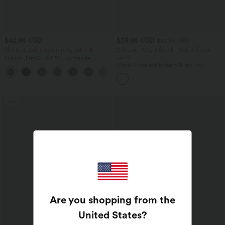
$42.95 USD
$38.95 USD
$42.95 USD
Nimm 3, zahle 2; nimm 6, zahle 4
2 Stück -10%, 3 Stück -15%, 4 Stück
-20%
Halara UltraSculpt™ - Formende
Workout-Leggings mit hohem Bund,
Capri-Hose mit hohem Bund und
+13
Seitentaschen, Booty-Scrunch und
Seitentaschen - leinenähnliches Material
Bauchkontrolle
Sale
Are you shopping from the
United States
?