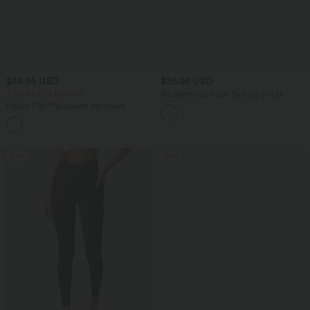
$44.95 USD
$36.95 USD
2 für 69 €, 3 für 99 €
Rückenfreies Yoga-Tanktop mit U-
Ausschnitt, überkreuzten Trägern und
Halara Flex™ plissierte dehnbare
abgerundetem Saum
Stoffhose mit hohem Bund,
+23
Seitentaschen und geradem Bein
Sale
Sale