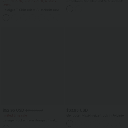
2 Stück -10%, 3 Stück -15%, 4 Stück
Ärmelloses Midikleid mit V-Ausschnitt,
-20%
Seitentaschen und Reißverschluss
Lässiges T-Shirt mit V-Ausschnitt und
kurzen Ärmeln
+9
$52.95 USD
$33.95 USD
$61.95 USD
limited time sale
Gerippter Maxi-Freizeitrock in A-Linie
mit hohem Bund und Schlitzsaum
Lässiger, rückenfreier Jumpsuit mit
Seitentaschen