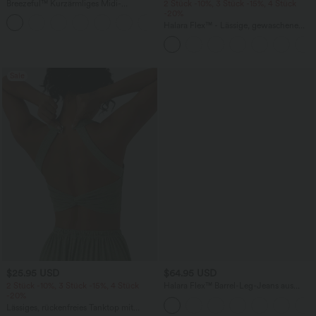
Breezeful™ Kurzärmliges Midi-
2 Stück -10%, 3 Stück -15%, 4 Stück
Freizeitkleid mit V-Ausschnitt,
-20%
+9
Seitentaschen und Bindeband hinten -
Halara Flex™ - Lässige, gewaschene
schnelltrocknend
Baggy-Jeans aus drapiertem Lyocell mit
mittelhohem Bund, mehreren Taschen
und weitem Bein
Sale
$25.95 USD
$64.95 USD
2 Stück -10%, 3 Stück -15%, 4 Stück
Halara Flex™ Barrel-Leg-Jeans aus
-20%
elastischem Strick-Denim mit niedrigem
Bund, Knopf, Reißverschluss und
Lässiges, rückenfreies Tanktop mit
mehreren Taschen