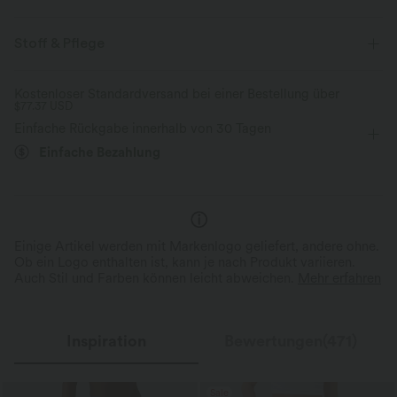
Für: Partys und Freizeitaktivitäten
Innenshorts
Stoff & Pflege
Rollkragen
Schnürung
Schlitz-Design
Kostenloser Standardversand bei einer Bestellung über
$77.37 USD
überziehen
Midi
figurbetonend
ärmellos
Einfache Rückgabe innerhalb von 30 Tagen
Einfache Bezahlung
Einige Artikel werden mit Markenlogo geliefert, andere ohne.
Ob ein Logo enthalten ist, kann je nach Produkt variieren.
Auch Stil und Farben können leicht abweichen.
Mehr erfahren
Inspiration
Bewertungen(471)
Sale