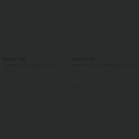
$44.95 USD
$53.95 USD
Lässiges Top mit kurzen Ärmeln,
Arbeits-Hose mit mittelhohem Bund,
integriertem BH, One-Shoulder-Design,
Seitentaschen und Barrel-Leg
Polka-Dots und abgerundetem Saum
Sale