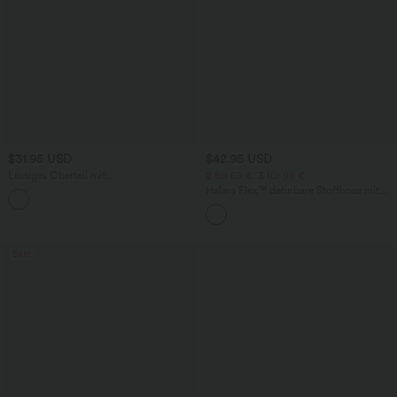
$31.95 USD
$42.95 USD
Lässiges Oberteil mit
2 für 69 €, 3 für 99 €
Rundhalsausschnitt und
Halara Flex™ dehnbare Stoffhose mit
+1
Fledermausärmeln
hohem Bund, Waffelmuster,
Seitentaschen und weitem Bein
Sale