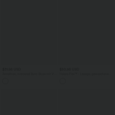
$31.95 USD
$50.95 USD
Ärmellose, oversized Büro-Bluse mit V-
Halara Flex™ - Lässige, gewaschene
Ausschnitt - knitterfrei
Bermuda-Shorts aus elastischem Strick-
Denim mit hohem Bund, mehreren
Taschen und Rollsaum