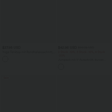
$27.95 USD
$42.95 USD
$50.95 USD
Yoga-Tanktop mit Rundhalsausschnitt,
2 Stück -10%, 3 Stück -15%, 4 Stück
Rüschen und InstantCool
-20%
+16
Jumpsuit mit V-Ausschnitt, kurzen
Ärmeln, plissierten Seitentaschen und
weitem Bein, fließendem Waffelmuster
Sale