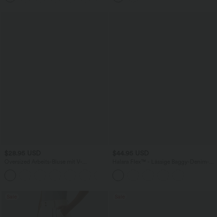
$28.95 USD
$44.95 USD
Oversized Arbeits-Bluse mit V-
Halara Flex™ - Lässige Baggy-Denim-
Ausschnitt und kurzen Ärmeln -
Shorts mit hohem Crossover-Bund und
+1
knitterfrei
mehreren Taschen
Sale
Sale