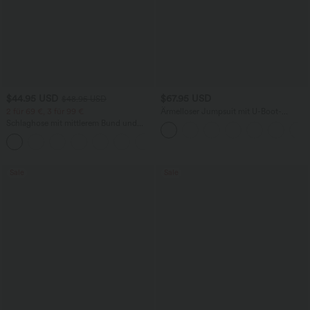
$44.95 USD
$67.95 USD
$48.95 USD
2 für 69 €, 3 für 99 €
Ärmelloser Jumpsuit mit U-Boot-
Ausschnitt, Seitentaschen, seitlichen
Schlaghose mit mittlerem Bund und
Bindebändern, Streifen und InstantCool
seitlichen Reißverschlusstaschen
- Easy Peezy Edition
+12
Sale
Sale