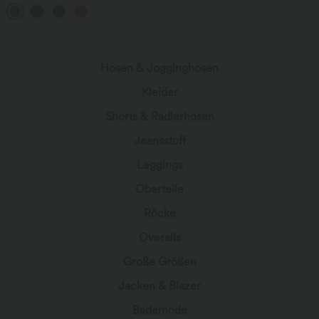
verstellbaren Trägern, gedrehtem
Rückendesign und Schnalle
Hosen & Jogginghosen
Kleider
Shorts & Radlerhosen
Jeansstoff
Leggings
Oberteile
Röcke
Overalls
Große Größen
Jacken & Blazer
Bademode