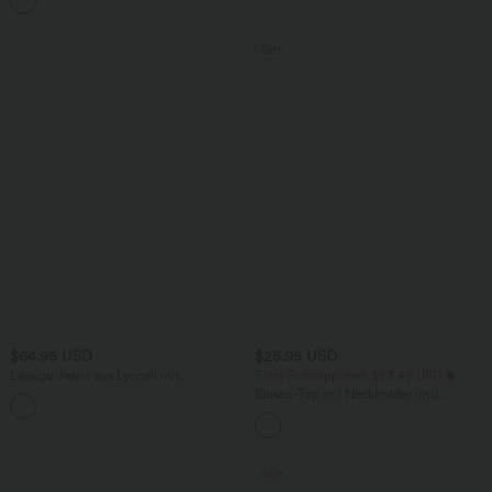
+10
Sale
$64.95 USD
$25.95 USD
Lässige Jeans aus Lyocell mit
Extra Schnäppchen $23.49 USD
mittelhohem Bund, mehreren Taschen
Blusen-Top mit Neckholder und
und Kordelzug
Schlüssellochausschnitt, plissiert,
ärmellos, abgerundeter Saum
Sale