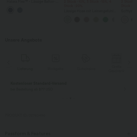
Halara Flex™ - Lässige Ballon-
2 Stück -10%, 3 Stück -15%, 4
2 Stück -
Joggers aus Denim mit
Stück -20%
Stück -2
mittelhohem Bund und
Lässige Hose mit Leinengefühl,
Softlyzer
mehreren Taschen
hoher Taille, Kordelzug an der
Shorts m
Seite und weitem Bein
mehreren
InstantCo
Unsere Angebote
Gratis
Lieferung
Rückgabe
Gutscheine
k
Geschenk
Kostenloser Standard-Versand
bei Bestellung ab $77 USD
PRODUKT ID: 02763496
Passform & Features