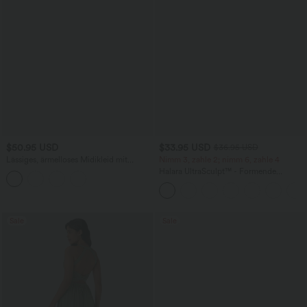
$50.95 USD
$33.95 USD
$36.95 USD
Lässiges, ärmelloses Midikleid mit
Nimm 3, zahle 2; nimm 6, zahle 4
Rundhalsausschnitt, integriertem BH
Halara UltraSculpt™ - Formende
und Rüschensaum
Workout-Leggings mit hohem Bund,
Seitentaschen und Bauchkontrolle
Sale
Sale