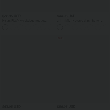
$36.95 USD
$44.95 USD
Halara Flex™ Arbeitsleggings aus
2-in-1 Midi-Hosenrock mit hohem
elastischem Strick-Denim mit hohem
Bund, Seitentaschen, Kordelzug und
+1
Bund und mehreren Taschen
kontrastierendem Netz
Sale
$53.95 USD
$56.95 USD