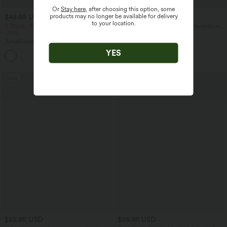
Or
Stay here
, after choosing this option, some
products may no longer be available for delivery
$48.95 USD
$31.95 USD
to your location.
2 Stück -10%, 3 Stück -15%, 4 Stück
Softlyzero™ Airy - Yoga-Bermudashorts
-20%
mit hohem Bund, mehreren Taschen
und InstantCool
Ärmelloses, gerafftes Midikleid mit
eckigem Ausschnitt, integriertem BH
YES
und überkreuztem Rückendesign
Sale
$22.95 USD
$56.95 USD