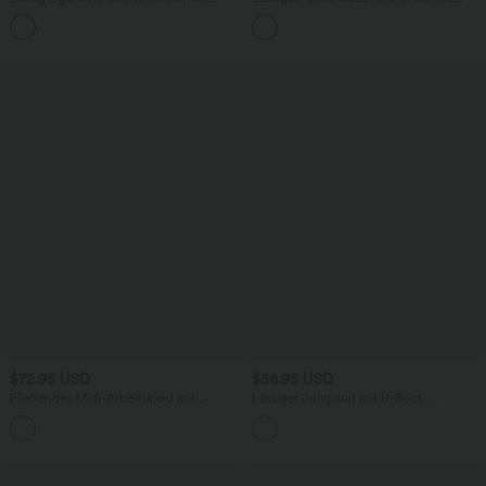
Bund, mehreren Taschen und Poka-Dots
Rundhalsausschnitt und Seitentaschen
- 7,6 cm
$72.95 USD
$56.95 USD
Fließendes Midi-Arbeitskleid mit
Lässiger Jumpsuit mit U-Boot-
Seitentaschen, Fledermausärmeln und
Ausschnitt, Seitentaschen, kurzen
Bauchkontrolle
Ärmeln und Kordelzug - Easy Peezy
Edition