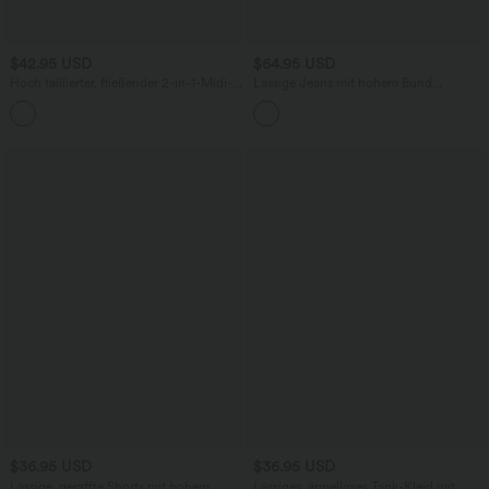
$42.95 USD
$64.95 USD
Hoch taillierter, fließender 2-in-1-Midi-
Lässige Jeans mit hohem Bund
Tanzrock mit Seitentasche
mehreren Taschen und weitem Bein
$36.95 USD
$36.95 USD
Lässige, geraffte Shorts mit hohem
Lässiges, ärmelloses Tank-Kleid mit