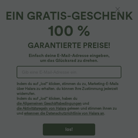
EIN GRATIS-GESCHENK
Geripptes, ärmelloses Midi-Freizeitkleid mit
100 %
Raffung hinten und Schlitz
4.7
(
471
)
GARANTIERTE PREISE!
$29.95 USD
$48.95 USD
Einfach deine E-Mail-Adresse eingeben,
um das Glücksrad zu drehen.
Indem du auf „los!“ klicken, stimmen du zu, Marketing-E-Mails
über Halara zu erhalten. du können Ihre Zustimmung jederzeit
widerrufen.
Indem du auf „los!“ klicken, haben du
die Allgemeinen Geschäftsbedingungen
und
die Aktivitätsregeln von Halara
gelesen und stimmen ihnen zu
und
erkennen die Datenschutzrichtlinie von Halara an
.
los!