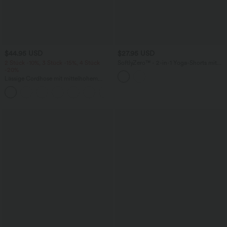
$44.95 USD
$27.95 USD
2 Stück -10%, 3 Stück -15%, 4 Stück
SoftlyZero™ - 2-in-1 Yoga-Shorts mit
-20%
hohem Crossover-Bund, mehreren
Taschen und Ösen - schnelltrocknend,
Lässige Cordhose mit mittelhohem
7,6 cm
Bund, Reißverschluss und Seitentaschen
+7