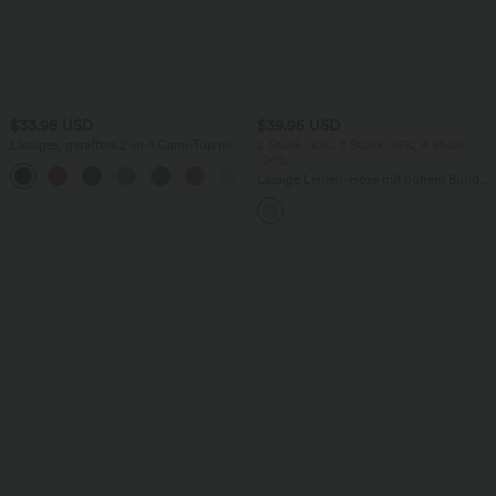
$33.95 USD
$39.95 USD
Lässiges, gerafftes 2-in-1 Cami-Top mit
2 Stück -10%, 3 Stück -15%, 4 Stück
verstellbaren Trägern und integriertem
-20%
BH
Lässige Leinen-Hose mit hohem Bund,
Kordelzug, weitem Bein und Taschen