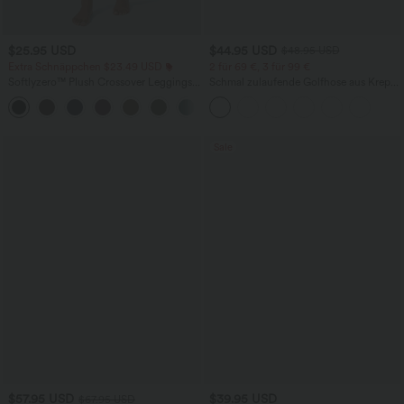
$25.95 USD
$44.95 USD
$48.95 USD
Extra Schnäppchen $23.49 USD
2 für 69 €, 3 für 99 €
Softlyzero™ Plush Crossover Leggings
Schmal zulaufende Golfhose aus Krepp
mit Taschen
mit hohem Bund und Seitentaschen
+16
Sale
$57.95 USD
$39.95 USD
$67.95 USD