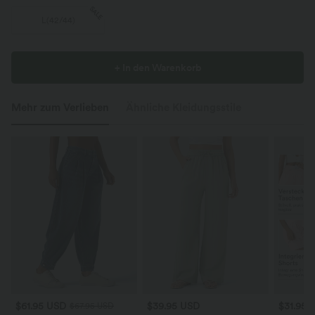
SALE
L
(
42/44
)
+ In den Warenkorb
Mehr zum Verlieben
Ähnliche Kleidungsstile
$61.95 USD
$39.95 USD
$31.95 
$67.95 USD