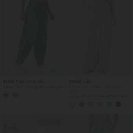
$61.95 USD
$39.95 USD
$67.95 USD
Halara Flex™ - Lässige Ballon-Joggers
2 Stück -10%, 3 Stück -15%, 4 Stück
aus Denim mit mittelhohem Bund und
-20%
mehreren Taschen
Lässige Hose mit Leinengefühl, hoher
Taille, Kordelzug an der Seite und
weitem Bein
Sale
Sale