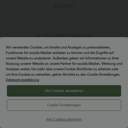
Sports-BH
In Kontakt bleiben
Wir verwenden Cookies, um Inhalte und Anzeigen zu personalisieren,
Abonniere den Newsletter, um exklusive Deals,
Funktionen für soziale Medien anbieten zu können und die Zugriffe auf
stylische Geheimtipps und einen frühen Zugriff
unsere Website zu analysieren. Außerdem geben wir Informationen zu Ihrer
auf die neuesten Kollektionen zu erhalten.
Nutzung unserer Website an unsere Partner für soziale Medien, Werbung und
Analysen weiter. Um mehr über unsere Cookie-Richtlinien zu erfahren oder
um Ihre Cookies zu verwalten, gehen Sie bitte zu den Cookie-Einstellungen.
Datenschutzerklärung
Alle Cookies akzeptieren
*Mit deiner Abonnierung erklärst du dich damit einverstanden,
dass du Marketingmitteilungen von Halara per E-Mail erhältst.
Du kannst dich jederzeit wieder abmelden. Durch Fortfahren
Cookie-Einstellungen
stimmst du unseren
Allgemeinen Geschäftsbedingungen
und
Datenschutzrichtlinien
zu.
Alle Cookies ablehnen