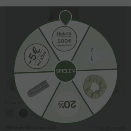
Farbe
Beaver Fur
Sale
Wähle die Größe aus
(EU)
Größentabelle