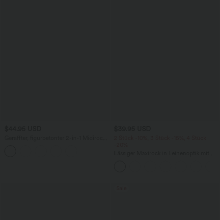
$44.95 USD
$39.95 USD
Geraffter, figurbetonter 2-in-1 Midirock
2 Stück -10%, 3 Stück -15%, 4 Stück
aus Kunstleder mit hohem Bund und
-20%
abgerundetem Saum
Lässiger Maxirock in Leinenoptik mit
hohem Bund und Kordelzug
Sale