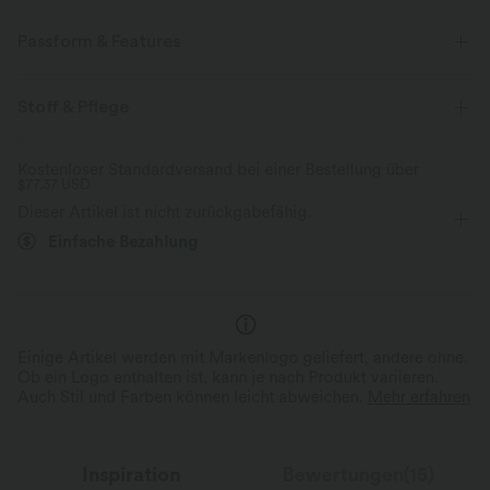
Passform & Features
V-förmiger Bund
Schwimmen
mit niedrigem Bund
Stoff & Pflege
eng geschnitten
Vier-Wege-Stretch
Kostenloser Standardversand bei einer Bestellung über
$77.37 USD
Dieser Artikel ist nicht zurückgabefähig.
Einfache Bezahlung
Einige Artikel werden mit Markenlogo geliefert, andere ohne.
Ob ein Logo enthalten ist, kann je nach Produkt variieren.
Auch Stil und Farben können leicht abweichen.
Mehr erfahren
Inspiration
Bewertungen(15)