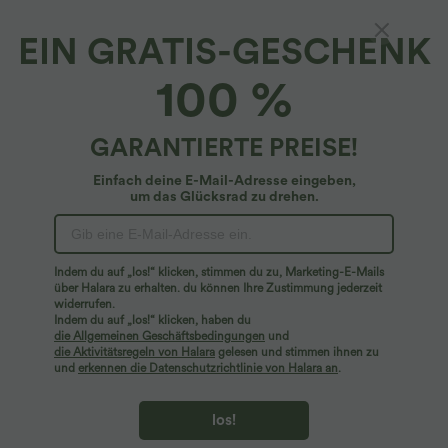
EIN GRATIS-GESCHENK
Geripptes Bikini-Höschen mit niedrigem Bund
100 %
und seitlicher Schnürung
4.3
(
15
)
GARANTIERTE PREISE!
$14.95 USD
$16.95 USD
Einfach deine E-Mail-Adresse eingeben,
um das Glücksrad zu drehen.
Indem du auf „los!“ klicken, stimmen du zu, Marketing-E-Mails
über Halara zu erhalten. du können Ihre Zustimmung jederzeit
widerrufen.
Indem du auf „los!“ klicken, haben du
die Allgemeinen Geschäftsbedingungen
und
die Aktivitätsregeln von Halara
gelesen und stimmen ihnen zu
und
erkennen die Datenschutzrichtlinie von Halara an
.
los!