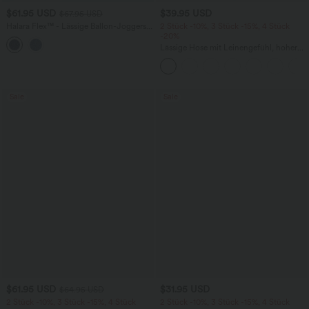
$61.95 USD
$39.95 USD
$67.95 USD
Halara Flex™ - Lässige Ballon-Joggers
2 Stück -10%, 3 Stück -15%, 4 Stück
aus Denim mit mittelhohem Bund und
-20%
mehreren Taschen
Lässige Hose mit Leinengefühl, hoher
Taille, Kordelzug an der Seite und
weitem Bein
Sale
Sale
$61.95 USD
$31.95 USD
$64.95 USD
2 Stück -10%, 3 Stück -15%, 4 Stück
2 Stück -10%, 3 Stück -15%, 4 Stück