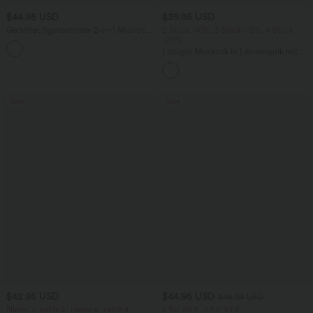
$44.95 USD
$39.95 USD
Geraffter, figurbetonter 2-in-1 Midirock
2 Stück -10%, 3 Stück -15%, 4 Stück
aus Kunstleder mit hohem Bund und
-20%
abgerundetem Saum
Lässiger Maxirock in Leinenoptik mit
hohem Bund und Kordelzug
Sale
Sale
$42.95 USD
$44.95 USD
$48.95 USD
Nimm 3, zahle 2; nimm 6, zahle 4
2 für 69 €, 3 für 99 €