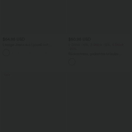
$64.95 USD
$50.95 USD
Lässige Jeans aus Lyocell mit
2 Stück -10%, 3 Stück -15%, 4 Stück
mittelhohem Bund, mehreren Taschen
-20%
und Kordelzug
Rückenfreies, gedrehtes Urlaubs-
Maxikleid mit Seitentaschen und Schlitz
Sale