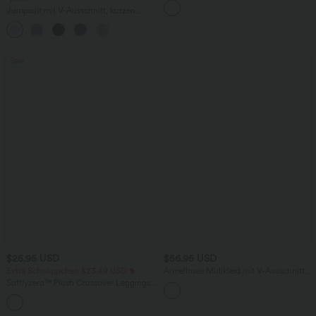
12,7 cm
Jumpsuit mit V-Ausschnitt, kurzen
Ärmeln, plissierten Seitentaschen und
+5
weitem Bein, fließendem Waffelmuster
Sale
$25.95 USD
$56.95 USD
Extra Schnäppchen $23.49 USD
Ärmelloses Midikleid mit V-Ausschnitt,
Seitentaschen und Reißverschluss
Softlyzero™ Plush Crossover Leggings
mit Taschen
+16