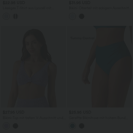
$22.95 USD
$31.95 USD
Lässiges T-Shirt aus Lyocell mit
Bikini-Oberteil mit eckigem Ausschnitt,
Rundhalsausschnitt, Brusttasche,
Streifen und Glitzer - Push-Up
Fledermausärmeln und Streifen
$27.95 USD
$25.95 USD
Bikini-Top mit tiefem V-Ausschnitt und
Geraffte Bikinihose mit hohem Bund
Jacquard-Muster
und Bauchkontrolle