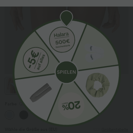
Farbe
Quiet Tide
Wähle die Größe aus
(EU)
Größentabelle