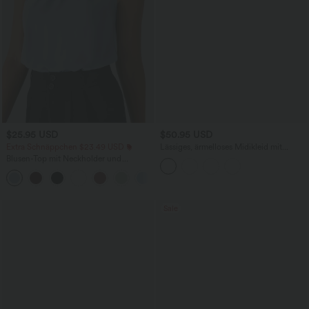
$25.95 USD
$50.95 USD
Extra Schnäppchen $23.49 USD
Lässiges, ärmelloses Midikleid mit
Rundhalsausschnitt, integriertem BH
Blusen-Top mit Neckholder und
und Rüschensaum
Schlüssellochausschnitt, plissiert,
+3
ärmellos, abgerundeter Saum
Sale