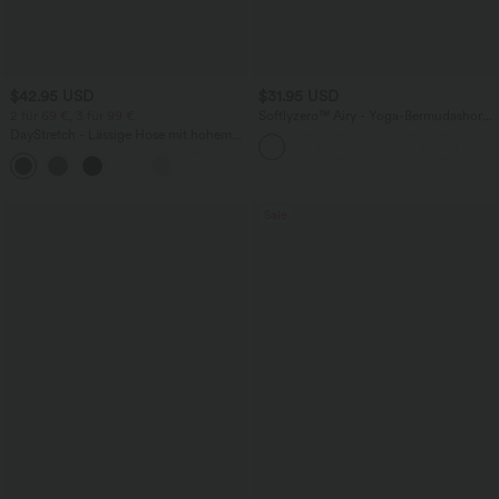
$42.95 USD
$31.95 USD
2 für 69 €, 3 für 99 €
Softlyzero™ Airy - Yoga-Bermudashorts
mit hohem Bund, mehreren Taschen
DayStretch - Lässige Hose mit hohem
und InstantCool
Bund, Seitentaschen und Barrel-Leg
+5
Sale