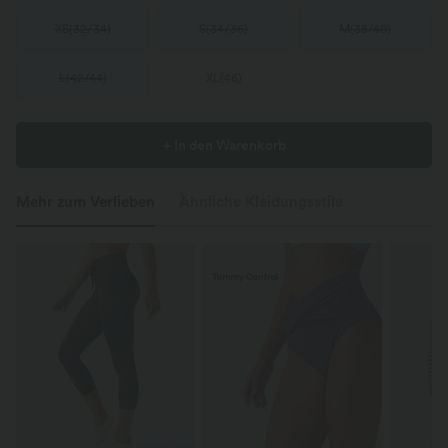
XS
(
32/34
)
S
(
34/36
)
M
(
38/40
)
L
(
42/44
)
XL
(
46
)
+ In den Warenkorb
Mehr zum Verlieben
Ähnliche Kleidungsstile