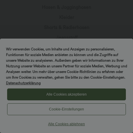
Hosen & Jogginghosen
Kleider
Shorts & Radlerhosen
Jeansstoff
Leggings
Wir verwenden Cookies, um Inhalte und Anzeigen zu personalisieren,
Funktionen für soziale Medien anbieten zu können und die Zugriffe auf
Oberteile
unsere Website zu analysieren. Außerdem geben wir Informationen zu Ihrer
Nutzung unserer Website an unsere Partner für soziale Medien, Werbung und
Röcke
Analysen weiter. Um mehr über unsere Cookie-Richtlinien zu erfahren oder
Overalls
um Ihre Cookies zu verwalten, gehen Sie bitte zu den Cookie-Einstellungen.
Datenschutzerklärung
Große Größen
Alle Cookies akzeptieren
Jacken & Blazer
Bademode
Cookie-Einstellungen
Sports-BH
Alle Cookies ablehnen