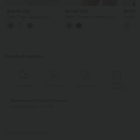
$36.95 USD
$27.95 USD
$27.95 
Capri-Yoga-Leggings mit
Bikini-Unterteil in Metallic mit
Lässiges 
hohem Bund, Seitentaschen,
hohem Bund und
Strick mi
Kordelzug und Streifen
Bauchkontrolle
kurzen Är
Unsere Angebote
Gratis
g
Rückgabe
Gutscheine
Lieferung
Geschenk
Gratis Rückgabe
Einfache Rückg
nur für Neukunden in Deutschland
innerhalb 30 Tage
PRODUKT ID: 02850249