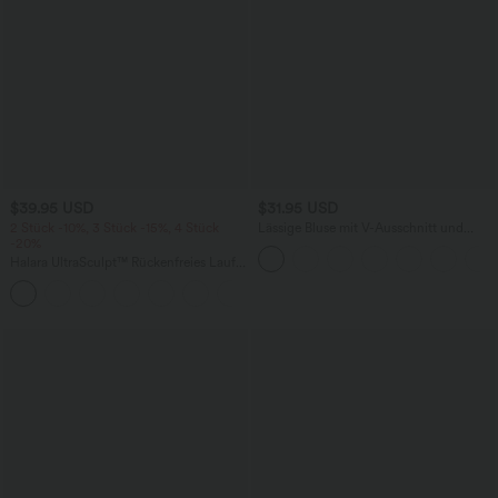
$39.95 USD
$31.95 USD
2 Stück -10%, 3 Stück -15%, 4 Stück
Lässige Bluse mit V-Ausschnitt und
-20%
kurzen Puffärmeln
Halara UltraSculpt™ Rückenfreies Lauf-
Tanktop mit U-Ausschnitt und
+11
überkreuztem, abgerundetem Saum