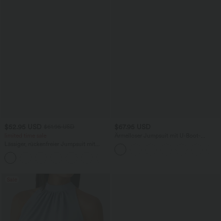
$52.95 USD
$67.95 USD
$61.95 USD
limited time sale
Ärmelloser Jumpsuit mit U-Boot-
Ausschnitt, Seitentaschen, seitlichen
Lässiger, rückenfreier Jumpsuit mit
Bindebändern, Streifen und InstantCool
Seitentaschen
- Easy Peezy Edition
+10
Sale