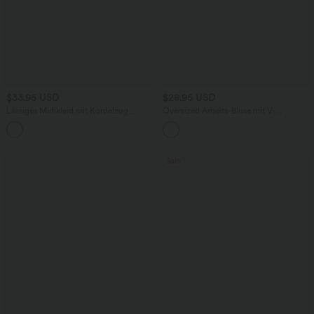
$33.95 USD
$28.95 USD
Lässiges Midikleid mit Kordelzug,
Oversized Arbeits-Bluse mit V-
Schlitz und geschwungenem Saum
Ausschnitt und kurzen Ärmeln -
knitterfrei
Sale