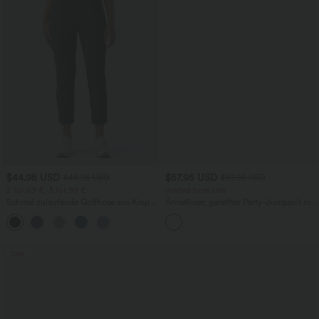
$44.95 USD
$57.95 USD
$48.95 USD
$67.95 USD
2 für 69 €, 3 für 99 €
limited time sale
Schmal zulaufende Golfhose aus Krepp
Ärmelloser, geraffter Party-Jumpsuit mit
mit hohem Bund und Seitentaschen
V-Ausschnitt, Seitentaschen und
unsichtbarem Reißverschluss - pipi-
praktisch
Sale