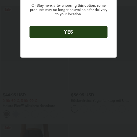
Or
Stay here
, after choosing this option, some
Sale
products may no longer be available for delivery
to your location.
YES
$44.95 USD
$36.95 USD
2 für 69 €, 3 für 99 €
Rückenfreies Yoga-Tanktop mit U-
Ausschnitt, überkreuzten Trägern und
Halara Flex™ plissierte dehnbare
abgerundetem Saum
Stoffhose mit hohem Bund,
+23
Seitentaschen und geradem Bein
Sale