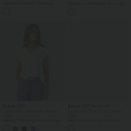
Halara UltraSculpt™ - Formende
Schlaghose mit mittlerem Bund und
Workout-Leggings mit hohem Bund,
seitlichen Reißverschlusstaschen
+13
Seitentaschen, Booty-Scrunch und
Bauchkontrolle
Sale
Sale
$22.95 USD
$38.95 USD
$42.95 USD
2 Stück -10%, 3 Stück -15%, 4 Stück
2 Stück -10%, 3 Stück -15%, 4 Stück
-20%
-20%
Lässiges T-Shirt mit V-Ausschnitt und
Capri-Hose mit hohem Bund und
kurzen Ärmeln
Seitentaschen - leinenähnliches Material
+9