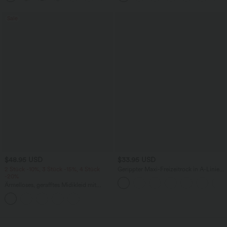
Sale
$48.95 USD
$33.95 USD
2 Stück -10%, 3 Stück -15%, 4 Stück
Gerippter Maxi-Freizeitrock in A-Linie
-20%
mit hohem Bund und Schlitzsaum
Ärmelloses, gerafftes Midikleid mit
eckigem Ausschnitt, integriertem BH
und überkreuztem Rückendesign