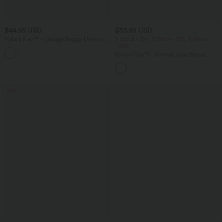
$44.95 USD
$33.95 USD
Halara Flex™ - Lässige Baggy-Denim-
2 Stück -10%, 3 Stück -15%, 4 Stück
Shorts mit hohem Crossover-Bund und
-20%
mehreren Taschen
Halara Flex™ - Schmal zulaufende
Bürohose mit hohem Bund,
Seitentaschen und Waffelstoff
Sale