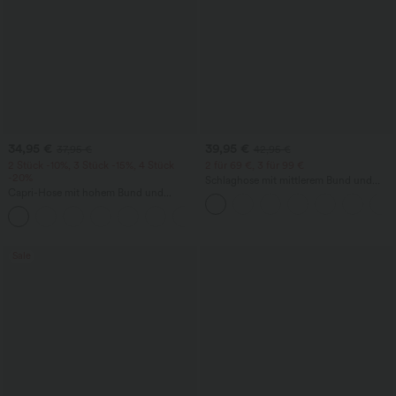
34,95 €
39,95 €
37,95 €
42,95 €
2 Stück -10%, 3 Stück -15%, 4 Stück
2 für 69 €, 3 für 99 €
-20%
Schlaghose mit mittlerem Bund und
Capri-Hose mit hohem Bund und
seitlichen Reißverschlusstaschen
Seitentaschen - leinenähnliches Material
+7
Sale