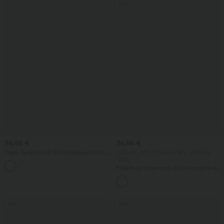
Sale
24,95 €
34,95 €
Yoga-Tanktop mit Rundhalsausschnitt,
2 Stück -10%, 3 Stück -15%, 4 Stück
Rüschen und InstantCool
-20%
+16
Fließende hosenrock in Leinenoptik mit
mittelhohem Bund, Seitentaschen und
weitem Bein
Sale
Sale