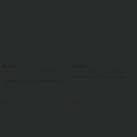
19,95 €
37,95 €
2 Stück -10%, 3 Stück -15%, 4 Stück
Nimm 3, zahle 2; nimm 6, zahle 4
-20%
Halara UltraSculpt™ - Formende
Lässiges T-Shirt mit V-Ausschnitt und
Workout-Leggings mit hohem Bund,
kurzen Ärmeln
Seitentaschen, Booty-Scrunch und
+9
Bauchkontrolle
Sale
Sale