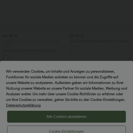
42,95 €
29,95 €
2 Stück -10%, 3 Stück -15%, 4 Stück
Gerippter Maxi-Freizeitrock in A-Linie
-20%
mit hohem Bund und Schlitzsaum
Ärmelloses, gerafftes Midikleid mit
eckigem Ausschnitt, integriertem BH
und überkreuztem Rückendesign
Wir verwenden Cookies, um Inhalte und Anzeigen zu personalisieren,
Sale
Funktionen für soziale Medien anbieten zu können und die Zugriffe auf
unsere Website zu analysieren. Außerdem geben wir Informationen zu Ihrer
Nutzung unserer Website an unsere Partner für soziale Medien, Werbung und
Analysen weiter. Um mehr über unsere Cookie-Richtlinien zu erfahren oder
um Ihre Cookies zu verwalten, gehen Sie bitte zu den Cookie-Einstellungen.
Datenschutzerklärung
Alle Cookies akzeptieren
Cookie-Einstellungen