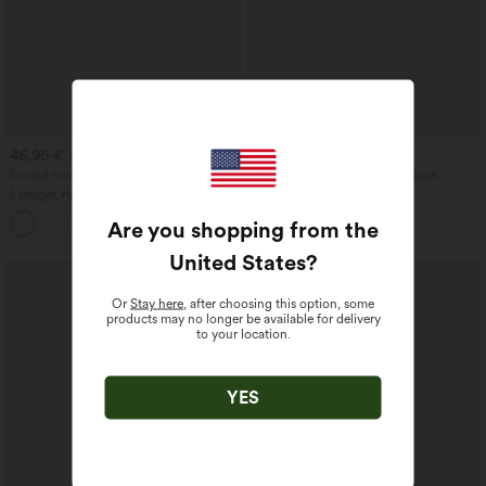
46,95 €
59,95 €
54,95 €
limited time sale
Ärmelloser Jumpsuit mit U-Boot-
Ausschnitt, Seitentaschen, seitlichen
Lässiger, rückenfreier Jumpsuit mit
Bindebändern, Streifen und InstantCool
Seitentaschen
- Easy Peezy Edition
Are you shopping from the
+10
United States
?
Sale
Or
Stay here
, after choosing this option, some
products may no longer be available for delivery
to your location.
YES