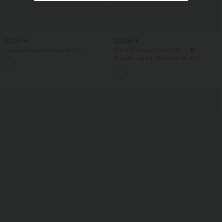
57,95 €
22,95 €
Lässige Jeans aus Lyocell mit
Extra Schnäppchen 20,95 €
mittelhohem Bund, mehreren Taschen
Blusen-Top mit Neckholder und
und Kordelzug
Schlüssellochausschnitt, plissiert,
ärmellos, abgerundeter Saum