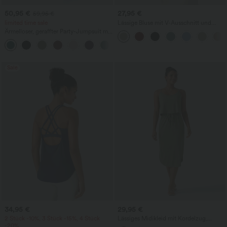
50,95 €
27,95 €
59,95 €
limited time sale
Lässige Bluse mit V-Ausschnitt und
kurzen Puffärmeln
Ärmelloser, geraffter Party-Jumpsuit mit
V-Ausschnitt, Seitentaschen und
+7
unsichtbarem Reißverschluss - pipi-
praktisch
Sale
34,95 €
29,95 €
2 Stück -10%, 3 Stück -15%, 4 Stück
Lässiges Midikleid mit Kordelzug,
-20%
Schlitz und geschwungenem Saum