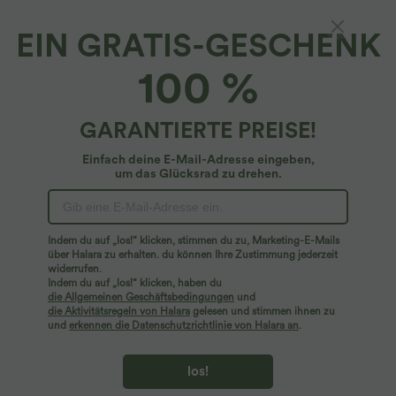
EIN GRATIS-GESCHENK
100 %
GARANTIERTE PREISE!
39,95 €
32,95 €
2 für 69 €, 3 für 99 €
Rückenfreies Yoga-Tanktop mit U-
Einfach deine E-Mail-Adresse eingeben,
Ausschnitt, überkreuzten Trägern und
Halara Flex™ plissierte dehnbare
um das Glücksrad zu drehen.
abgerundetem Saum
Stoffhose mit hohem Bund,
+23
Seitentaschen und geradem Bein
Sale
Sale
Indem du auf „los!“ klicken, stimmen du zu, Marketing-E-Mails
über Halara zu erhalten. du können Ihre Zustimmung jederzeit
widerrufen.
Indem du auf „los!“ klicken, haben du
die Allgemeinen Geschäftsbedingungen
und
die Aktivitätsregeln von Halara
gelesen und stimmen ihnen zu
und
erkennen die Datenschutzrichtlinie von Halara an
.
los!