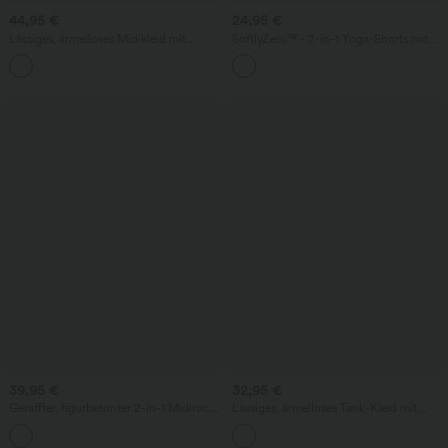
44,95 €
24,95 €
Lässiges, ärmelloses Midikleid mit
SoftlyZero™ - 2-in-1 Yoga-Shorts mit
Rundhalsausschnitt, integriertem BH
hohem Crossover-Bund, mehreren
und Rüschensaum
Taschen und Ösen - schnelltrocknend,
7,6 cm
39,95 €
32,95 €
Geraffter, figurbetonter 2-in-1 Midirock
Lässiges, ärmelloses Tank-Kleid mit
aus Kunstleder mit hohem Bund und
Rundhalsausschnitt und Seitentaschen
abgerundetem Saum