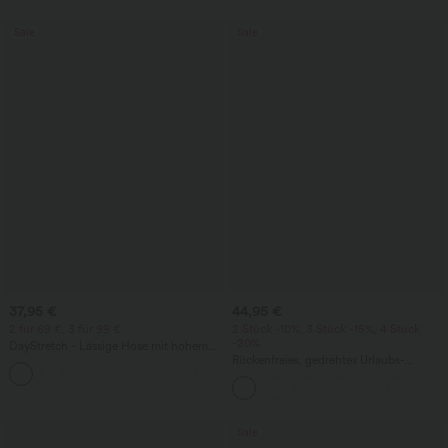
Sale
Sale
37,95 €
44,95 €
2 für 69 €, 3 für 99 €
2 Stück -10%, 3 Stück -15%, 4 Stück
-20%
DayStretch - Lässige Hose mit hohem
Bund, Seitentaschen und Barrel-Leg
Rückenfreies, gedrehtes Urlaubs-
+5
Maxikleid mit Seitentaschen und Schlitz
Sale