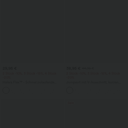
29,95 €
38,95 €
44,95 €
2 Stück -10%, 3 Stück -15%, 4 Stück
2 Stück -10%, 3 Stück -15%, 4 Stück
-20%
-20%
Halara Flex™ - Schmal zulaufende
Jumpsuit mit V-Ausschnitt, kurzen
Bürohose mit hohem Bund,
Ärmeln, plissierten Seitentaschen und
+8
Seitentaschen und Waffelstoff
weitem Bein, fließendem Waffelmuster
Sale