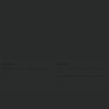
27,95 €
34,95 €
Softlyzero™ Airy - Yoga-Bermudashorts
2 Stück -10%, 3 Stück -15%, 4 Stück
mit hohem Bund, mehreren Taschen
-20%
+16
und InstantCool
Lässiger Maxirock in Leinenoptik mit
hohem Bund und Kordelzug
Sale
Sale