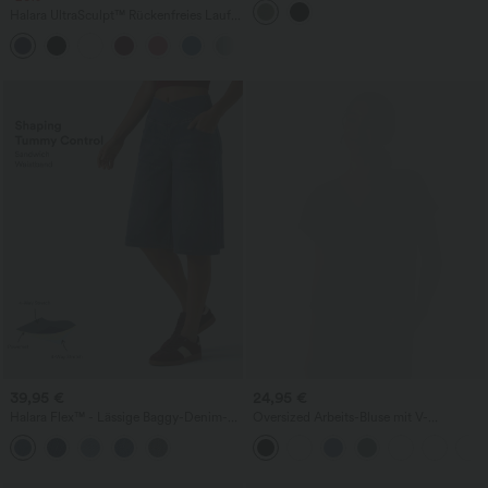
Halara UltraSculpt™ Rückenfreies Lauf-
Tanktop mit U-Ausschnitt und
+11
überkreuztem, abgerundetem Saum
39,95 €
24,95 €
Halara Flex™ - Lässige Baggy-Denim-
Oversized Arbeits-Bluse mit V-
Shorts mit hohem Crossover-Bund und
Ausschnitt und kurzen Ärmeln -
mehreren Taschen
knitterfrei