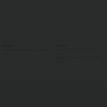
49,95 €
39,95 €
Ärmelloses Midikleid mit V-Ausschnitt,
2 Stück -10%, 3 Stück -15%, 4 Stück
Seitentaschen und Reißverschluss
-20%
Lässige Cordhose mit mittelhohem
Bund, Reißverschluss und Seitentaschen