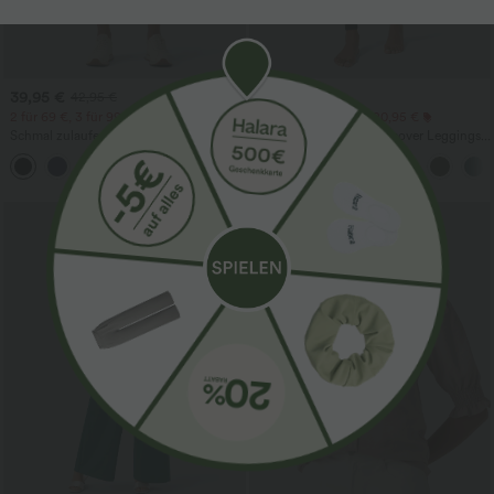
39,95 €
22,95 €
42,95 €
2 für 69 €, 3 für 99 €
Extra Schnäppchen 20,95 €
Schmal zulaufende Golfhose aus Krepp
Softlyzero™ Plush Crossover Leggings
mit hohem Bund und Seitentaschen
mit Taschen