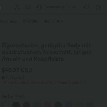
Deutschland
(
USD
)
ts | Bikers
Oberteile
Jeans | Denim
Leggings
Plus-Size
Figurbetonter, gerippter Body mit
quadratischem Ausschnitt, langen
Ärmeln und Knopfleiste
$48.95 USD
4.7
(
675
)
Nimm 2, zahle 1；Nimm 4, zahle 2; Nimm 6, zahle 3
Farbe
Weiß