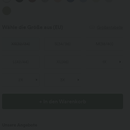
Wähle die Größe aus
(EU)
Größentabelle
XS
(
32/34
)
S
(
34/36
)
M
(
38/40
)
L
(
42/44
)
XL
(
46
)
1X
2X
3X
+ In den Warenkorb
Unsere Angebote