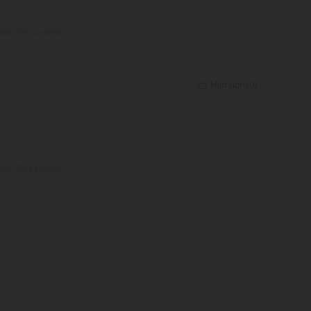
nalen Text ansehen
Hilfreich
(
0
)
nalen Text ansehen