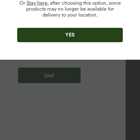
Or
Stay here
, after choosing this option, some
products may no longer be available for
delivery to your location.
u auf „los!“ klicken, stimmen du zu, Marketing-E-Mails über
zu erhalten. du können Ihre Zustimmung jederzeit widerrufen.
YES
u auf „los!“ klicken, haben du
lgemeinen Geschäftsbedingungen
und
ivitätsregeln von Halara
gelesen und stimmen ihnen zu und
n die Datenschutzrichtlinie von Halara an
.
lässig
Mini
kurzärmlig
Mittlere Dehnung
los!