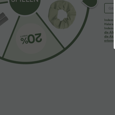
PRODUKT ID: 02808607
Indem d
Halara 
Passform & Features
Indem d
die Al
die Akt
erkenne
Rundhalsausschnitt
bestickt
Knopfleiste
Stoff & Pflege
Materialien
90 % Viskose und 10 % Elasthan
Pflege
Maschinenwäsche kalt