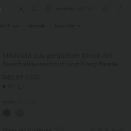
Deutschland
(
USD
)
ts | Bikers
Oberteile
Jeans | Denim
Leggings
Plus-Size
Minikleid aus geripptem Strick mit
Rundhalsausschnitt und Knopfleiste
$42.95 USD
4.7
(
6
)
Farbe
Schwarz
Wähle die Größe aus
(EU)
Größentabelle