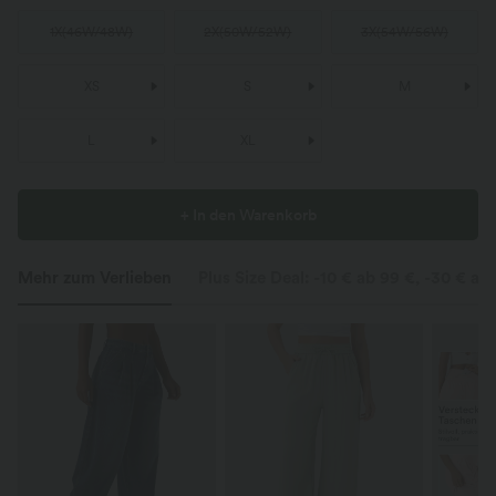
1X
(
46W/48W
)
2X
(
50W/52W
)
3X
(
54W/56W
)
XS
S
M
L
XL
+ In den Warenkorb
Mehr zum Verlieben