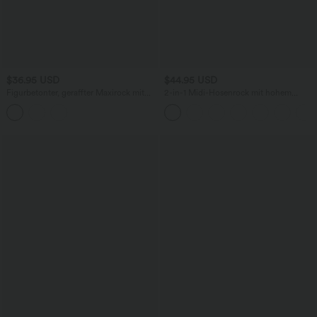
$36.95 USD
$44.95 USD
Figurbetonter, geraffter Maxirock mit
2-in-1 Midi-Hosenrock mit hohem
mittelhohem Bund, Streifen,
Bund, Seitentaschen, Kordelzug und
Blumenmuster und Bindeband vorne
kontrastierendem Netz