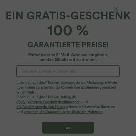
EIN GRATIS-GESCHENK
Gerippter Maxirock in A-Linie mit hoher Taille
100 %
und Schlitzsaum, lässiger Übergrößenrock
4.8
(
8
)
GARANTIERTE PREISE!
$42.95 USD
Plus Size Deal: -10 € ab 99 €, -30 € ab 199 €
Einfach deine E-Mail-Adresse eingeben,
um das Glücksrad zu drehen.
Indem du auf „los!“ klicken, stimmen du zu, Marketing-E-Mails
über Halara zu erhalten. du können Ihre Zustimmung jederzeit
widerrufen.
Indem du auf „los!“ klicken, haben du
die Allgemeinen Geschäftsbedingungen
und
die Aktivitätsregeln von Halara
gelesen und stimmen ihnen zu
und
erkennen die Datenschutzrichtlinie von Halara an
.
los!