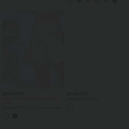
weitem Bein
$31.95 USD
$31.95 USD
2 Stück -10%, 3 Stück -15%, 4 Stück
Lässiges Oberteil mit
-20%
Rundhalsausschnitt und
Fledermausärmeln
Softlyzero™ Airy - 2-in-1 Yoga-Shorts
mit superhohem Bund, mehreren
+23
Taschen und InstantCool - 17,78 cm