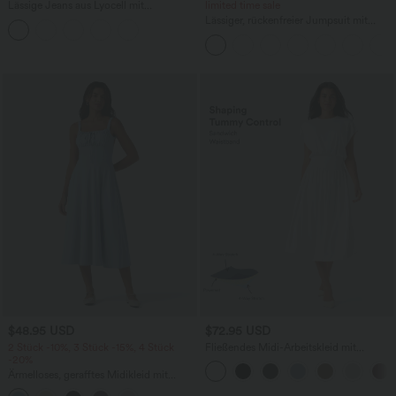
Lässige Jeans aus Lyocell mit
limited time sale
mittelhohem Bund, mehreren Taschen
Lässiger, rückenfreier Jumpsuit mit
und Kordelzug
Seitentaschen
$48.95 USD
$72.95 USD
2 Stück -10%, 3 Stück -15%, 4 Stück
Fließendes Midi-Arbeitskleid mit
-20%
Seitentaschen, Fledermausärmeln und
Bauchkontrolle
Ärmelloses, gerafftes Midikleid mit
eckigem Ausschnitt, integriertem BH