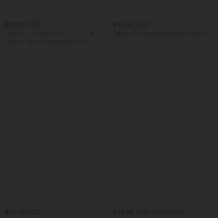
$25.95 USD
$53.95 USD
Extra Schnäppchen $23.49 USD
Arbeits-Hose mit mittelhohem Bund,
Seitentaschen und Barrel-Leg
Blusen-Top mit Neckholder und
Schlüssellochausschnitt, plissiert,
+3
ärmellos, abgerundeter Saum
$64.95 USD
$52.95 USD
$61.95 USD