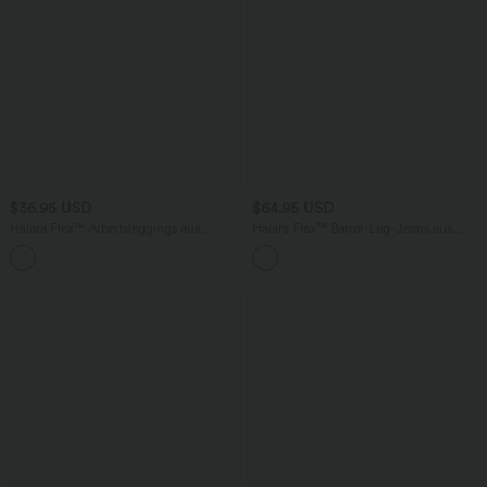
$36.95 USD
$64.95 USD
Halara Flex™ Arbeitsleggings aus
Halara Flex™ Barrel-Leg-Jeans aus
elastischem Strick-Denim mit hohem
elastischem Strick-Denim mit niedrigem
+1
Bund und mehreren Taschen
Bund, Knopf, Reißverschluss und
mehreren Taschen