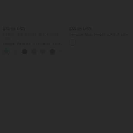
$39.95 USD
$33.95 USD
2 Stück -10%, 3 Stück -15%, 4 Stück
Gerippter Maxi-Freizeitrock in A-Linie
-20%
mit hohem Bund und Schlitzsaum
Lässiger Maxirock in Leinenoptik mit
hohem Bund und Kordelzug