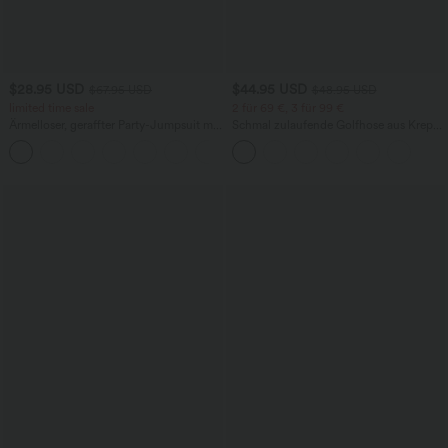
$28.95 USD
$44.95 USD
$67.95 USD
$48.95 USD
limited time sale
2 für 69 €, 3 für 99 €
Ärmelloser, geraffter Party-Jumpsuit mit
Schmal zulaufende Golfhose aus Krepp
V-Ausschnitt, Seitentaschen und
mit hohem Bund und Seitentaschen
+7
unsichtbarem Reißverschluss - pipi-
praktisch