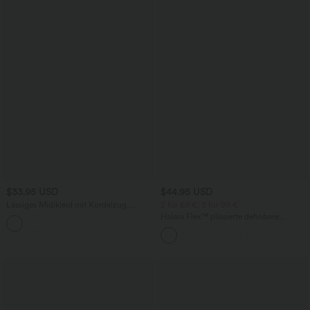
$33.95 USD
$44.95 USD
Lässiges Midikleid mit Kordelzug,
2 für 69 €, 3 für 99 €
Schlitz und geschwungenem Saum
Halara Flex™ plissierte dehnbare
Stoffhose mit hohem Bund,
Seitentaschen und geradem Bein