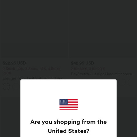
$22.95 USD
$42.95 USD
2 Stück -10%, 3 Stück -15%, 4 Stück
2 für 69 €, 3 für 99 €
-20%
DayStretch - Lässige Hose mit hohem
Lässiges T-Shirt mit V-Ausschnitt und
Bund, Seitentaschen und Barrel-Leg
kurzen Ärmeln
+9
Are you shopping from the
United States
?