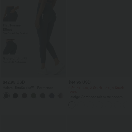
$42.95 USD
$44.95 USD
Halara UltraSculpt™ - Formende
2 Stück -10%, 3 Stück -15%, 4 Stück
Workout-Leggings mit hohem Bund,
-20%
+13
Seitentaschen, Booty-Scrunch und
Lässige Cordhose mit mittelhohem
Bauchkontrolle
Bund, Reißverschluss und Seitentaschen