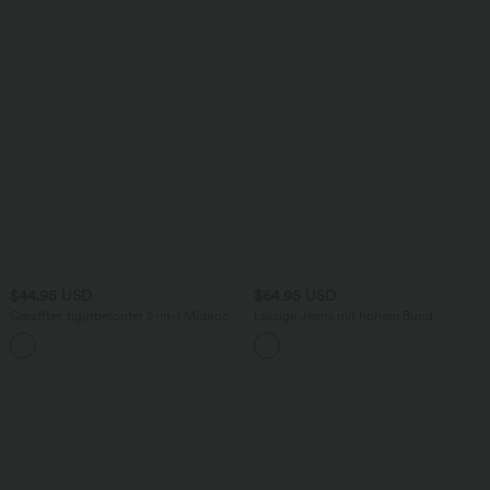
$44.95 USD
$64.95 USD
Geraffter, figurbetonter 2-in-1 Midirock
Lässige Jeans mit hohem Bund
aus Kunstleder mit hohem Bund und
mehreren Taschen und weitem Bein
abgerundetem Saum