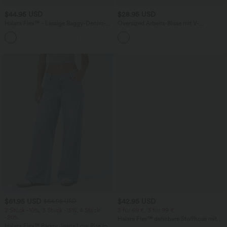
$44.95 USD
$28.95 USD
Halara Flex™ - Lässige Baggy-Denim-
Oversized Arbeits-Bluse mit V-
Shorts mit hohem Crossover-Bund und
Ausschnitt und kurzen Ärmeln -
mehreren Taschen
knitterfrei
$61.95 USD
$42.95 USD
$64.95 USD
2 Stück -10%, 3 Stück -15%, 4 Stück
2 für 69 €, 3 für 99 €
-20%
Halara Flex™ dehnbare Stoffhose mit
Halara Flex™ Baggy Jeans Low Rise mit
hohem Bund, Waffelmuster,