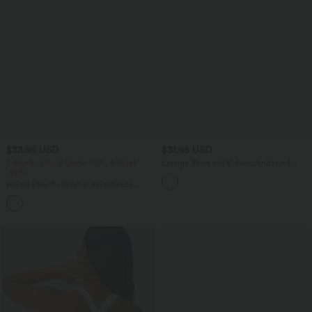
$33.95 USD
$31.95 USD
2 Stück -10%, 3 Stück -15%, 4 Stück
Lässige Bluse mit V-Ausschnitt und
-20%
kurzen Puffärmeln
Halara Flex™ - Schmal zulaufende
Bürohose mit hohem Bund,
+8
Seitentaschen und Waffelstoff