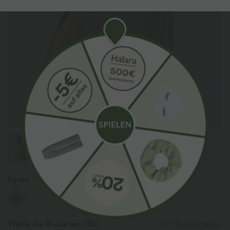
Farbe
Mocha Meringue
Wähle die Größe aus
(EU)
Größentabelle