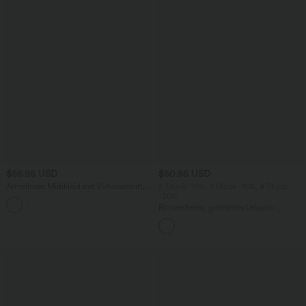
$56.95 USD
$50.95 USD
Ärmelloses Midikleid mit V-Ausschnitt,
2 Stück -10%, 3 Stück -15%, 4 Stück
Seitentaschen und Reißverschluss
-20%
Rückenfreies, gedrehtes Urlaubs-
Maxikleid mit Seitentaschen und Schlitz