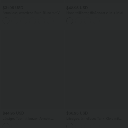
$31.95 USD
$42.95 USD
Ärmellose, oversized Büro-Bluse mit V-
Hoch taillierter, fließender 2-in-1-Midi-
Ausschnitt - knitterfrei
Tanzrock mit Seitentasche
$44.95 USD
$36.95 USD
Lässiges Top mit kurzen Ärmeln,
Lässiges, ärmelloses Tank-Kleid mit
integriertem BH, One-Shoulder-Design,
Rundhalsausschnitt und Seitentaschen
Polka-Dots und abgerundetem Saum