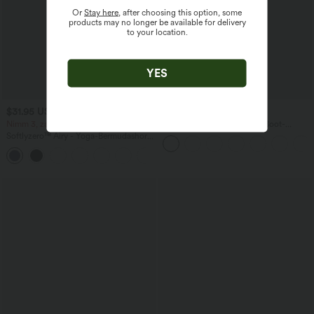
Or
Stay here
, after choosing this option, some
products may no longer be available for delivery
to your location.
YES
$31.95 USD
$67.95 USD
Nimm 3, zahle 2; nimm 6, zahle 4
Ärmelloser Jumpsuit mit U-Boot-
Ausschnitt, Seitentaschen, seitlichen
Softlyzero™ Airy - Yoga-Bermudashorts
Bindebändern, Streifen und InstantCool
mit hohem Bund, mehreren Taschen
- Easy Peezy Edition
+16
und InstantCool