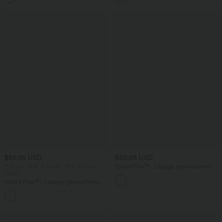
$56.95 USD
$50.95 USD
2 Stück -10%, 3 Stück -15%, 4 Stück
Halara Flex™ - Lässige, gewaschene
-20%
Bermuda-Shorts aus elastischem Strick-
Denim mit hohem Bund, mehreren
Halara Flex™ - Lässige, gewaschene
Taschen und Rollsaum
Baggy-Jeans aus drapiertem Lyocell mit
mittelhohem Bund, mehreren Taschen
und weitem Bein