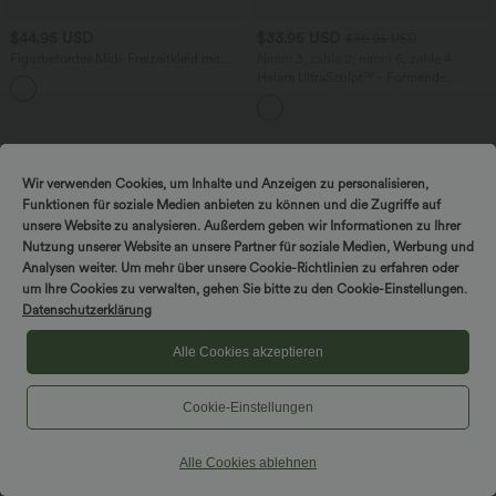
$44.95 USD
$33.95 USD
$36.95 USD
Figurbetontes Midi-Freizeitkleid mit
Nimm 3, zahle 2; nimm 6, zahle 4
Schlitz, rückenfreiem Korsett mit
Halara UltraSculpt™ - Formende
+6
quadratischem Ausschnitt und Rüschen
Workout-Leggings mit hohem Bund,
Seitentaschen und Bauchkontrolle
Wir verwenden Cookies, um Inhalte und Anzeigen zu personalisieren,
Funktionen für soziale Medien anbieten zu können und die Zugriffe auf
unsere Website zu analysieren. Außerdem geben wir Informationen zu Ihrer
Nutzung unserer Website an unsere Partner für soziale Medien, Werbung und
Analysen weiter. Um mehr über unsere Cookie-Richtlinien zu erfahren oder
um Ihre Cookies zu verwalten, gehen Sie bitte zu den Cookie-Einstellungen.
Datenschutzerklärung
Alle Cookies akzeptieren
Cookie-Einstellungen
Alle Cookies ablehnen
$56.95 USD
Halara Flex™ Mid Low Rise Knopf