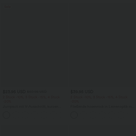
Sale
$23.95 USD
$39.95 USD
$50.95 USD
2 Stück -10%, 3 Stück -15%, 4 Stück
2 Stück -10%, 3 Stück -15%, 4 Stück
-20%
-20%
Jumpsuit mit V-Ausschnitt, kurzen
Fließende hosenrock in Leinenoptik mit
Ärmeln, plissierten Seitentaschen und
mittelhohem Bund, Seitentaschen und
+5
weitem Bein, fließendem Waffelmuster
weitem Bein