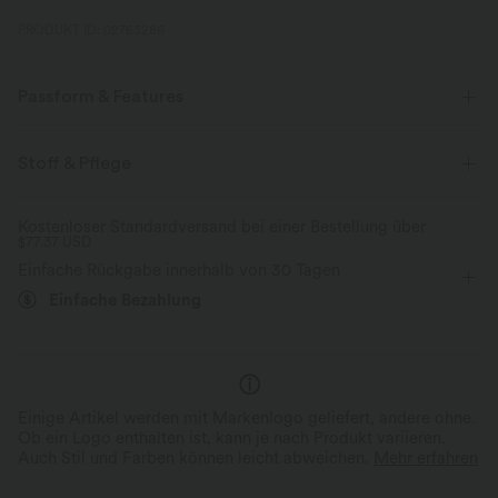
PRODUKT ID: 02763286
Passform & Features
flacher Bund
Schlitz-Design
überziehen
lässig
Stoff & Pflege
Maxi
mit hohem Bund
gerades Bein
Kostenloser Standardversand bei einer Bestellung über
$77.37 USD
Vier-Wege-Stretch
Einfache Rückgabe innerhalb von 30 Tagen
Einfache Bezahlung
Einige Artikel werden mit Markenlogo geliefert, andere ohne.
Ob ein Logo enthalten ist, kann je nach Produkt variieren.
Auch Stil und Farben können leicht abweichen.
Mehr erfahren