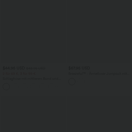
$44.95 USD
$67.95 USD
$48.95 USD
2 für 69 €, 3 für 99 €
Breezeful™ - Ärmelloser Jumpsuit mit
Seitentaschen - schnelltrocknend, Easy
Schlaghose mit mittlerem Bund und
Peezy Edition
seitlichen Reißverschlusstaschen
+12