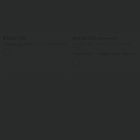
$33.95 USD
$44.95 USD
$50.95 USD
Lässiges, gerafftes 2-in-1 Cami-Top mit
2 Stück -10%, 3 Stück -15%, 4 Stück
verstellbaren Trägern und integriertem
-20%
BH
Halara Flex™ - Lässige Capri-Jeans mit
hohem Bund, mehreren Taschen und
geschlitztem Saum - slim