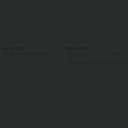
$56.95 USD
$39.95 USD
Lässiger Jumpsuit mit U-Boot-
2 Stück -10%, 3 Stück -15%, 4 Stück
Ausschnitt, Seitentaschen, kurzen
-20%
Ärmeln und Kordelzug - Easy Peezy
Lässige Leinen-Hose mit hohem Bund,
Edition
Kordelzug, weitem Bein und Taschen