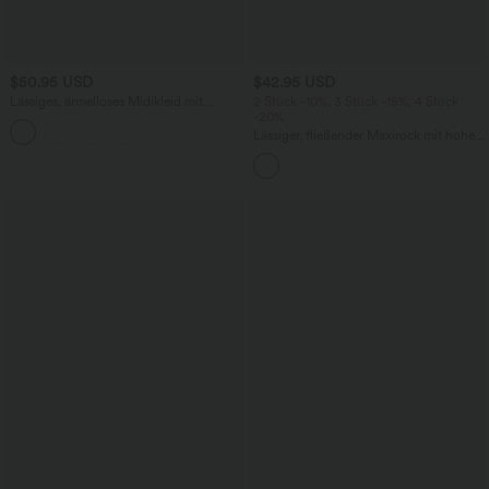
$50.95 USD
$42.95 USD
Lässiges, ärmelloses Midikleid mit
2 Stück -10%, 3 Stück -15%, 4 Stück
Rundhalsausschnitt, integriertem BH
-20%
und Rüschensaum
Lässiger, fließender Maxirock mit hohem
Bund und Raffung