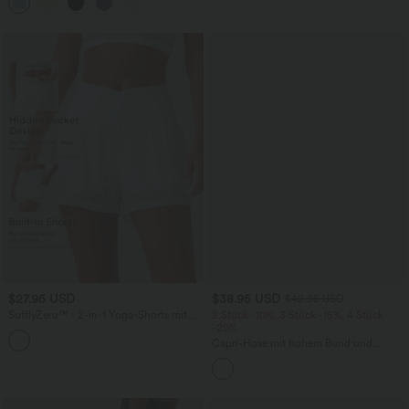
und überkreuztem Rückendesign
$27.95 USD
$38.95 USD
$42.95 USD
SoftlyZero™ - 2-in-1 Yoga-Shorts mit
2 Stück -10%, 3 Stück -15%, 4 Stück
hohem Crossover-Bund, mehreren
-20%
Taschen und Ösen - schnelltrocknend,
Capri-Hose mit hohem Bund und
7,6 cm
Seitentaschen - leinenähnliches Material