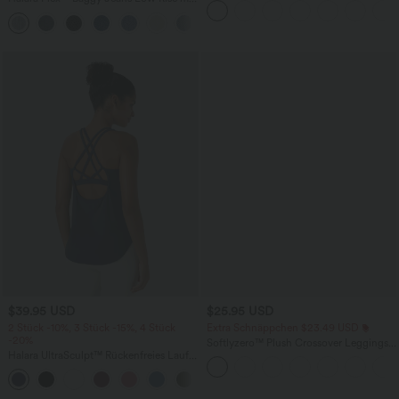
Knopf und Reißverschluss, mehreren
Seitentaschen und weitem Bein
+5
Taschen, weitem Bein
$39.95 USD
$25.95 USD
2 Stück -10%, 3 Stück -15%, 4 Stück
Extra Schnäppchen $23.49 USD
-20%
Softlyzero™ Plush Crossover Leggings
Halara UltraSculpt™ Rückenfreies Lauf-
mit Taschen
Tanktop mit U-Ausschnitt und
+11
überkreuztem, abgerundetem Saum