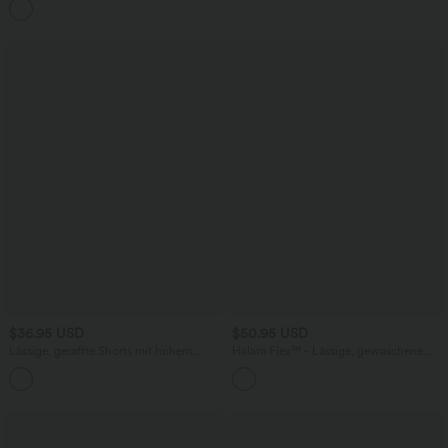
mittelhohem Bund, mehreren Taschen
und weitem Bein
$36.95 USD
$50.95 USD
Lässige, geraffte Shorts mit hohem
Halara Flex™ - Lässige, gewaschene
Bund, mehreren Taschen und Poka-Dots
Bermuda-Shorts aus elastischem Strick-
- 7,6 cm
Denim mit hohem Bund, mehreren
Taschen und Rollsaum