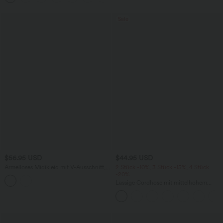
Sale
$56.95 USD
$44.95 USD
Ärmelloses Midikleid mit V-Ausschnitt,
2 Stück -10%, 3 Stück -15%, 4 Stück
Seitentaschen und Reißverschluss
-20%
Lässige Cordhose mit mittelhohem
Bund, Reißverschluss und Seitentaschen