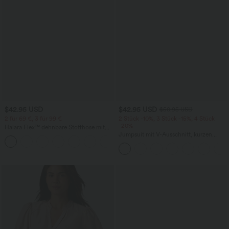
$42.95 USD
$42.95 USD
$50.95 USD
2 für 69 €, 3 für 99 €
2 Stück -10%, 3 Stück -15%, 4 Stück
-20%
Halara Flex™ dehnbare Stoffhose mit
hohem Bund, Waffelmuster,
Jumpsuit mit V-Ausschnitt, kurzen
+20
Seitentaschen und weitem Bein
Ärmeln, plissierten Seitentaschen und
weitem Bein, fließendem Waffelmuster