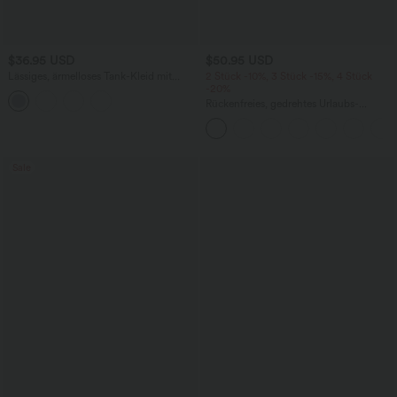
$36.95 USD
$50.95 USD
Lässiges, ärmelloses Tank-Kleid mit
2 Stück -10%, 3 Stück -15%, 4 Stück
Rundhalsausschnitt und Seitentaschen
-20%
Rückenfreies, gedrehtes Urlaubs-
Maxikleid mit Seitentaschen und Schlitz
Sale