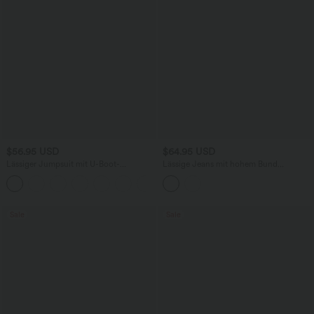
$56.95 USD
$64.95 USD
Lässiger Jumpsuit mit U-Boot-
Lässige Jeans mit hohem Bund
Ausschnitt, Seitentaschen, kurzen
mehreren Taschen und weitem Bein
Ärmeln und Kordelzug - Easy Peezy
Edition
Sale
Sale