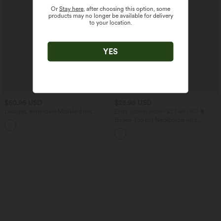
Or
Stay here
, after choosing this option, some
products may no longer be available for delivery
to your location.
YES
$50.95 USD
$25.95 USD
Lässiges, ärmelloses Midikleid mit
Extra Schnäppchen $23.49 USD
Rundhalsausschnitt, integriertem BH
Blusen-Top mit Neckholder und
und Rüschensaum
Schlüssellochausschnitt, plissiert,
ärmellos, abgerundeter Saum