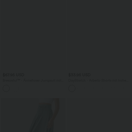
$67.95 USD
$33.95 USD
Breezeful™ - Ärmelloser Jumpsuit mit
DayStretch - Arbeits-Shorts mit hohem
Seitentaschen - schnelltrocknend, Easy
Bund, Seitentaschen und weitem Bein
Peezy Edition