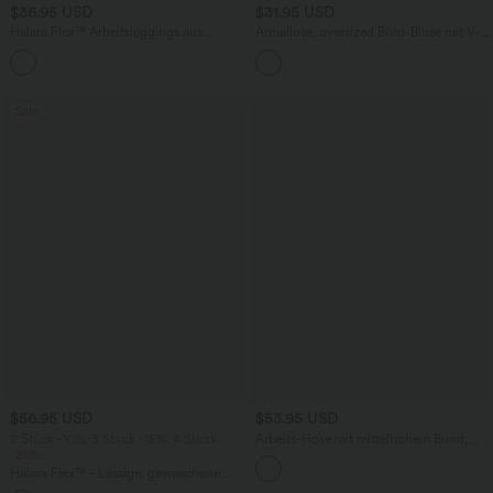
$36.95 USD
$31.95 USD
Halara Flex™ Arbeitsleggings aus
Ärmellose, oversized Büro-Bluse mit V-
elastischem Strick-Denim mit hohem
Ausschnitt - knitterfrei
+1
Bund und mehreren Taschen
Sale
$56.95 USD
$53.95 USD
2 Stück -10%, 3 Stück -15%, 4 Stück
Arbeits-Hose mit mittelhohem Bund,
-20%
Seitentaschen und Barrel-Leg
Halara Flex™ - Lässige, gewaschene
Baggy-Jeans aus drapiertem Lyocell mit