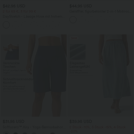
$42.95 USD
$44.95 USD
2 für 69 €, 3 für 99 €
Geraffter, figurbetonter 2-in-1 Midirock
aus Kunstleder mit hohem Bund und
DayStretch - Lässige Hose mit hohem
abgerundetem Saum
Bund, Seitentaschen und Barrel-Leg
+5
Sale
$31.95 USD
$39.95 USD
Softlyzero™ Airy - Yoga-Bermudashorts
2 Stück -10%, 3 Stück -15%, 4 Stück
mit hohem Bund, mehreren Taschen
-20%