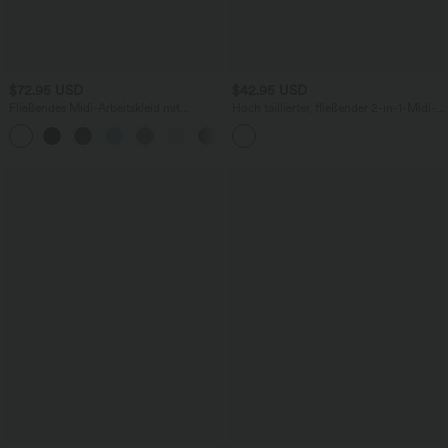
$72.95 USD
$42.95 USD
Fließendes Midi-Arbeitskleid mit
Hoch taillierter, fließender 2-in-1-Midi-
Seitentaschen, Fledermausärmeln und
Tanzrock mit Seitentasche
Bauchkontrolle