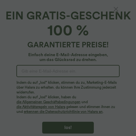
EIN GRATIS-GESCHENK
Geripptes, schmales, lässiges Tanktop mit
100 %
Henley-Ausschnitt
4.6
(
88
)
GARANTIERTE PREISE!
$20.95 USD
Einfach deine E-Mail-Adresse eingeben,
um das Glücksrad zu drehen.
Indem du auf „los!“ klicken, stimmen du zu, Marketing-E-Mails
über Halara zu erhalten. du können Ihre Zustimmung jederzeit
widerrufen.
Indem du auf „los!“ klicken, haben du
die Allgemeinen Geschäftsbedingungen
und
die Aktivitätsregeln von Halara
gelesen und stimmen ihnen zu
und
erkennen die Datenschutzrichtlinie von Halara an
.
los!