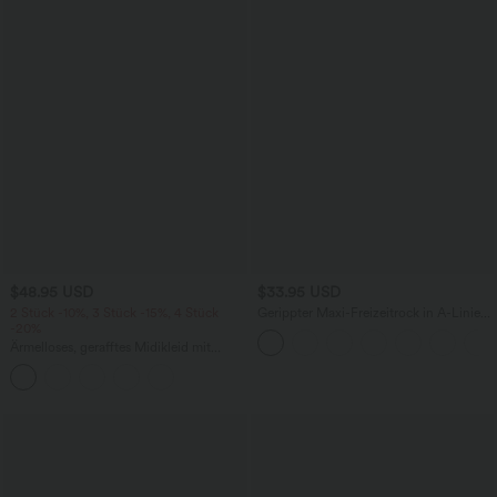
$48.95 USD
$33.95 USD
2 Stück -10%, 3 Stück -15%, 4 Stück
Gerippter Maxi-Freizeitrock in A-Linie
-20%
mit hohem Bund und Schlitzsaum
Ärmelloses, gerafftes Midikleid mit
eckigem Ausschnitt, integriertem BH
und überkreuztem Rückendesign