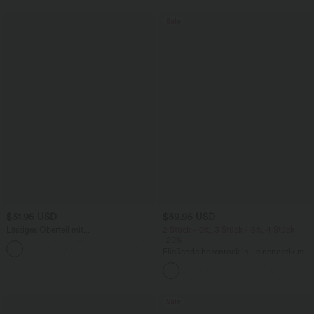
Sale
$31.95 USD
$39.95 USD
Lässiges Oberteil mit
2 Stück -10%, 3 Stück -15%, 4 Stück
Rundhalsausschnitt und
-20%
+1
Fledermausärmeln
Fließende hosenrock in Leinenoptik mit
mittelhohem Bund, Seitentaschen und
weitem Bein
Sale