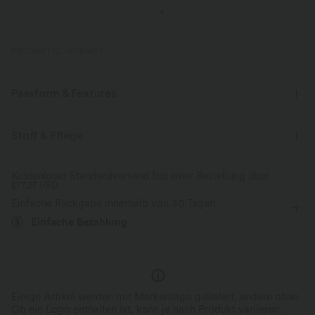
PRODUKT ID: 02789577
Passform & Features
Schmale Passform
Rundhalsausschnitt
Stoff & Pflege
dekorative Knöpfe
Knopfleiste
lässig
hüftlang
Kostenloser Standardversand bei einer Bestellung über
$77.37 USD
ärmellos
Vier-Wege-Stretch
Tanktop
Einfache Rückgabe innerhalb von 30 Tagen
Einfache Bezahlung
Einige Artikel werden mit Markenlogo geliefert, andere ohne.
Ob ein Logo enthalten ist, kann je nach Produkt variieren.