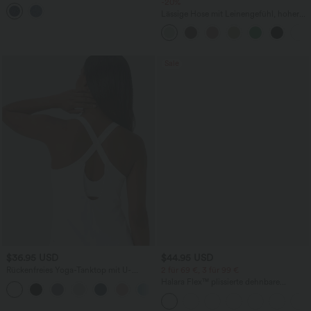
aus Denim mit mittelhohem Bund und
-20%
mehreren Taschen
Lässige Hose mit Leinengefühl, hoher
Taille, Kordelzug an der Seite und
weitem Bein
Sale
$36.95 USD
$44.95 USD
Rückenfreies Yoga-Tanktop mit U-
2 für 69 €, 3 für 99 €
Ausschnitt, überkreuzten Trägern und
Halara Flex™ plissierte dehnbare
abgerundetem Saum
Stoffhose mit hohem Bund,
Seitentaschen und geradem Bein