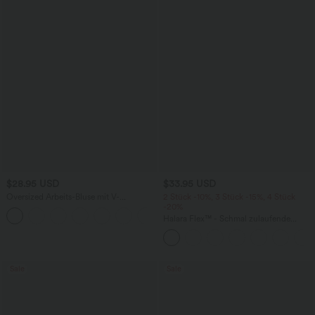
$28.95 USD
$33.95 USD
Oversized Arbeits-Bluse mit V-
2 Stück -10%, 3 Stück -15%, 4 Stück
Ausschnitt und kurzen Ärmeln -
-20%
+1
knitterfrei
Halara Flex™ - Schmal zulaufende
Bürohose mit hohem Bund,
Seitentaschen und Waffelstoff
Sale
Sale