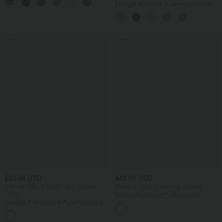
+16
und InstantCool
Lässiger Maxirock in Leinenoptik mit
hohem Bund und Kordelzug
Sale
Sale
$22.95 USD
$42.95 USD
2 Stück -10%, 3 Stück -15%, 4 Stück
Nimm 3, zahle 2; nimm 6, zahle 4
-20%
Halara UltraSculpt™ - Formende
Lässiges T-Shirt mit V-Ausschnitt und
Workout-Leggings mit hohem Bund,
kurzen Ärmeln
Seitentaschen, Booty-Scrunch und
+9
Bauchkontrolle