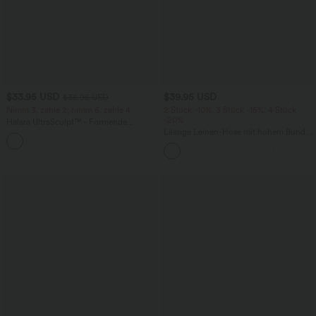
$33.95 USD
$39.95 USD
$36.95 USD
Nimm 3, zahle 2; nimm 6, zahle 4
2 Stück -10%, 3 Stück -15%, 4 Stück
-20%
Halara UltraSculpt™ - Formende
Workout-Leggings mit hohem Bund,
Lässige Leinen-Hose mit hohem Bund,
+17
Seitentaschen und Bauchkontrolle
Kordelzug, weitem Bein und Taschen