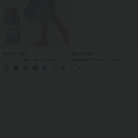
$44.95 USD
$64.95 USD
2-in-1 Midi-Hosenrock mit hohem
Halara Flex™ Barrel-Leg-Jeans aus
Bund, Seitentaschen, Kordelzug und
elastischem Strick-Denim mit niedrigem
+15
kontrastierendem Netz
Bund, Knopf, Reißverschluss und
mehreren Taschen