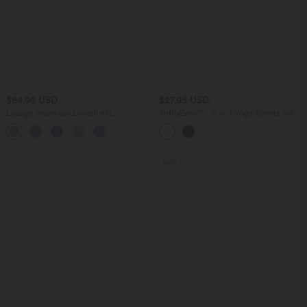
$64.95 USD
$27.95 USD
Lässige Jeans aus Lyocell mit
SoftlyZero™ - 2-in-1 Yoga-Shorts mit
mittelhohem Bund, mehreren Taschen
hohem Crossover-Bund, mehreren
und Kordelzug
Taschen und Ösen - schnelltrocknend,
7,6 cm
Sale