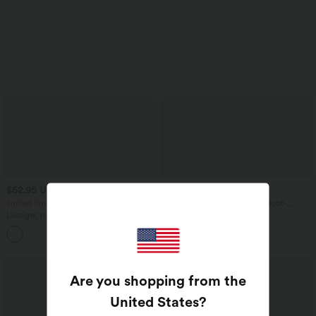
$52.95 USD
$67.95 USD
$61.95 USD
limited time sale
Ärmelloser Jumpsuit mit U-Boot-
Ausschnitt, Seitentaschen, seitlichen
Lässiger, rückenfreier Jumpsuit mit
Bindebändern, Streifen und InstantCool
Seitentaschen
- Easy Peezy Edition
+10
Sale
Are you shopping from the
United States
?