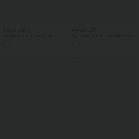
$44.95 USD
$44.95 USD
Lässiges Top mit kurzen Ärmeln,
Figurbetontes Midi-Freizeitkleid mit
integriertem BH, One-Shoulder-Design,
Schlitz, rückenfreiem Korsett mit
Polka-Dots und abgerundetem Saum
quadratischem Ausschnitt und Rüschen
Sale