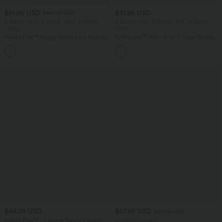
$61.95 USD
$31.95 USD
$64.95 USD
2 Stück -10%, 3 Stück -15%, 4 Stück
2 Stück -10%, 3 Stück -15%, 4 Stück
-20%
-20%
Halara Flex™ Baggy Jeans Low Rise mit
Softlyzero™ Airy - 2-in-1 Yoga-Shorts
Knopf und Reißverschluss, mehreren
mit superhohem Bund, mehreren
+5
Taschen, weitem Bein
Taschen und InstantCool - 17,78 cm
$44.95 USD
$57.95 USD
$67.95 USD
Halara Flex™ - Lässige Baggy-Denim-
limited time sale