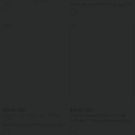
Shorts mit hohem Crossover-Bund und
Ärmelloser, geraffter Party-Jumpsuit mit
mehreren Taschen
V-Ausschnitt, Seitentaschen und
unsichtbarem Reißverschluss - pipi-
praktisch
Sale
Sale
$39.95 USD
$25.95 USD
2 Stück -10%, 3 Stück -15%, 4 Stück
Extra Schnäppchen $23.49 USD
-20%
Softlyzero™ Plush Crossover Leggings
Halara UltraSculpt™ Rückenfreies Lauf-
mit Taschen
Tanktop mit U-Ausschnitt und
+11
überkreuztem, abgerundetem Saum