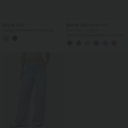
$33.95 USD
$44.95 USD
$48.95 USD
Lässiges Midikleid mit Kordelzug,
2 für 69 €, 3 für 99 €
Schlitz und geschwungenem Saum
Schmal zulaufende Golfhose aus Krepp
mit hohem Bund und Seitentaschen
Sale
Sale