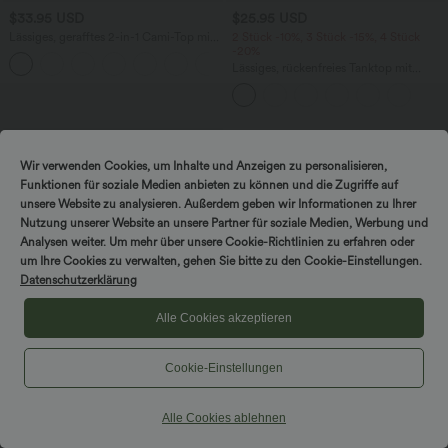
$33.95 USD
$25.95 USD
Lässiges, gerafftes 2-in-1 Cami-Top mit
2 Stück -10%, 3 Stück -15%, 4 Stück
verstellbaren Trägern und integriertem
-20%
BH
Lässiges, rückenfreies Tanktop mit
verstellbaren Trägern, gedrehtem
Rückendesign und Schnalle
Sale
Wir verwenden Cookies, um Inhalte und Anzeigen zu personalisieren,
Funktionen für soziale Medien anbieten zu können und die Zugriffe auf
unsere Website zu analysieren. Außerdem geben wir Informationen zu Ihrer
Nutzung unserer Website an unsere Partner für soziale Medien, Werbung und
Analysen weiter. Um mehr über unsere Cookie-Richtlinien zu erfahren oder
DREH & GEWINNE!
um Ihre Cookies zu verwalten, gehen Sie bitte zu den Cookie-Einstellungen.
Datenschutzerklärung
Alle Cookies akzeptieren
Cookie-Einstellungen
$44.95 USD
Alle Cookies ablehnen
$50.95 USD
2 Stück -10%, 3 Stück -15%, 4 Stück