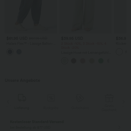
$61.95 USD
$39.95 USD
$36.95
$67.95 USD
Halara Flex™ - Lässige Ballon-
2 Stück -10%, 3 Stück -15%, 4
Rückenfre
Joggers aus Denim mit
Stück -20%
U-Ausschn
mittelhohem Bund und
Trägern 
Lässige Hose mit Leinengefühl,
mehreren Taschen
Saum
hoher Taille, Kordelzug an der
Seite und weitem Bein
Unsere Angebote
Gratis
Lieferung
Rückgabe
Gutscheine
k
Geschenk
Kostenloser Standard-Versand
bei Bestellung ab $77 USD