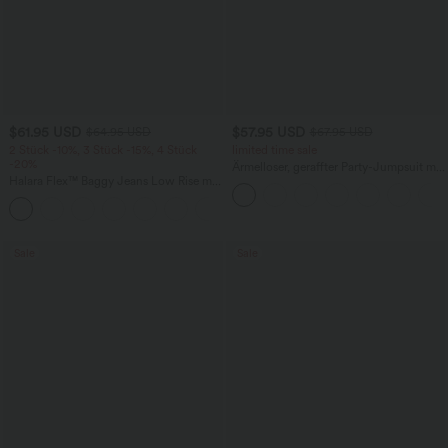
$61.95 USD
$57.95 USD
$64.95 USD
$67.95 USD
2 Stück -10%, 3 Stück -15%, 4 Stück
limited time sale
-20%
Ärmelloser, geraffter Party-Jumpsuit mit
Halara Flex™ Baggy Jeans Low Rise mit
V-Ausschnitt, Seitentaschen und
Knopf und Reißverschluss, mehreren
unsichtbarem Reißverschluss - pipi-
+5
Taschen, weitem Bein
praktisch
Sale
Sale