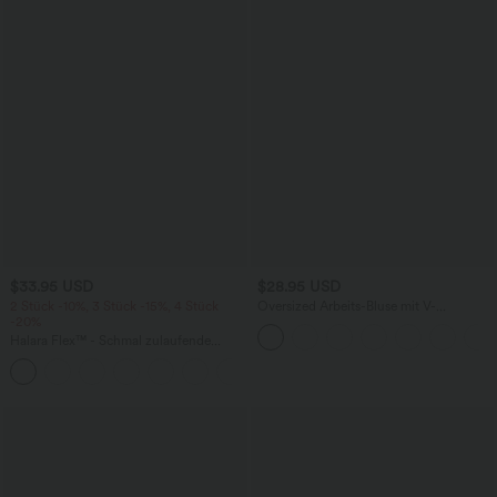
$33.95 USD
$28.95 USD
2 Stück -10%, 3 Stück -15%, 4 Stück
Oversized Arbeits-Bluse mit V-
-20%
Ausschnitt und kurzen Ärmeln -
knitterfrei
Halara Flex™ - Schmal zulaufende
Bürohose mit hohem Bund,
+8
Seitentaschen und Waffelstoff