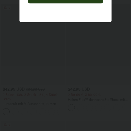
Sale
Sale
$42.95 USD
$42.95 USD
$50.95 USD
2 Stück -10%, 3 Stück -15%, 4 Stück
2 für 69 €, 3 für 99 €
-20%
Halara Flex™ dehnbare Stoffhose mit
Jumpsuit mit V-Ausschnitt, kurzen
hohem Bund, Waffelmuster,
Ärmeln, plissierten Seitentaschen und
Seitentaschen und weitem Bein
+5
weitem Bein, fließendem Waffelmuster
Sale