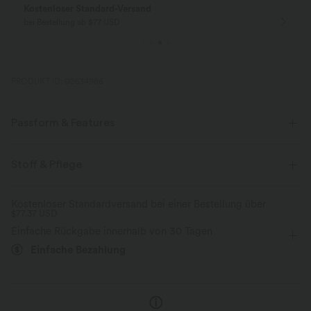
Kostenloser Standard-Versand
bei Bestellung ab $77 USD
PRODUKT ID: 02634986
Passform & Features
Schmale Passform
Seitentaschen
U-Boot-Ausschnitt
Stoff & Pflege
Raffung
überziehen
lässig
Maxi
Trapez
Kostenloser Standardversand bei einer Bestellung über
$77.37 USD
ärmellos
Vier-Wege-Stretch
A-Linie
Einfache Rückgabe innerhalb von 30 Tagen
Einfache Bezahlung