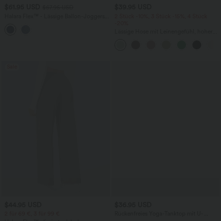
$61.95 USD
$39.95 USD
$67.95 USD
Halara Flex™ - Lässige Ballon-Joggers
2 Stück -10%, 3 Stück -15%, 4 Stück
aus Denim mit mittelhohem Bund und
-20%
mehreren Taschen
Lässige Hose mit Leinengefühl, hoher
Taille, Kordelzug an der Seite und
weitem Bein
Sale
$44.95 USD
$36.95 USD
2 für 69 €, 3 für 99 €
Rückenfreies Yoga-Tanktop mit U-
Ausschnitt, überkreuzten Trägern und