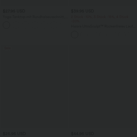
$27.95 USD
$39.95 USD
Yoga-Tanktop mit Rundhalsausschnitt,
2 Stück -10%, 3 Stück -15%, 4 Stück
Rüschen und InstantCool
-20%
+16
Halara UltraSculpt™ Rückenfreies Lauf-
Tanktop mit U-Ausschnitt und
überkreuztem, abgerundetem Saum
Sale
$25.95 USD
$44.95 USD