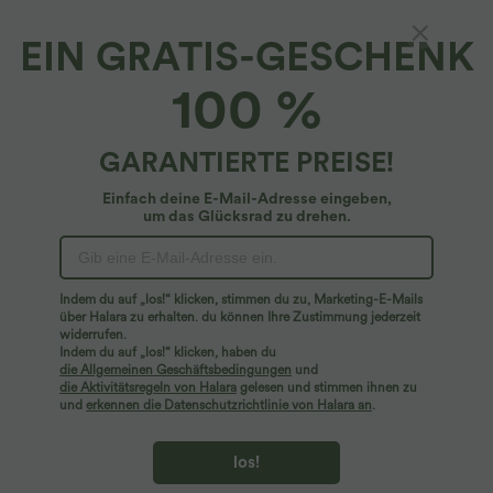
EIN GRATIS-GESCHENK
Geripptes, fließendes Maxi-Freizeitkleid mit
100 %
U-Boot-Ausschnitt, Rüschen und
Seitentaschen
4.7
(
2784
)
GARANTIERTE PREISE!
$61.95 USD
Einfach deine E-Mail-Adresse eingeben,
um das Glücksrad zu drehen.
Indem du auf „los!“ klicken, stimmen du zu, Marketing-E-Mails
über Halara zu erhalten. du können Ihre Zustimmung jederzeit
widerrufen.
Indem du auf „los!“ klicken, haben du
die Allgemeinen Geschäftsbedingungen
und
die Aktivitätsregeln von Halara
gelesen und stimmen ihnen zu
und
erkennen die Datenschutzrichtlinie von Halara an
.
los!