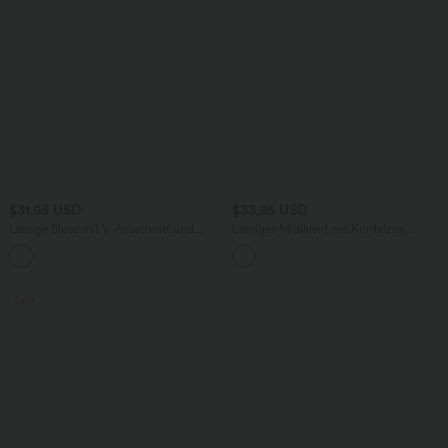
$31.95 USD
$33.95 USD
Lässige Bluse mit V-Ausschnitt und
Lässiges Midikleid mit Kordelzug,
kurzen Puffärmeln
Schlitz und geschwungenem Saum
Sale