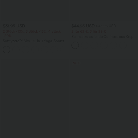
$31.95 USD
$44.95 USD
$48.95 USD
2 Stück -10%, 3 Stück -15%, 4 Stück
2 für 69 €, 3 für 99 €
-20%
Schmal zulaufende Golfhose aus Krepp
Softlyzero™ Airy - 2-in-1 Yoga-Shorts
mit hohem Bund und Seitentaschen
mit superhohem Bund, mehreren
+23
Taschen und InstantCool - 17,78 cm
Sale