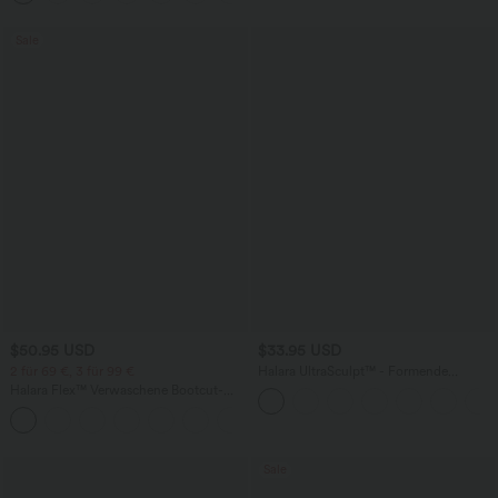
Sale
$50.95 USD
$33.95 USD
2 für 69 €, 3 für 99 €
Halara UltraSculpt™ - Formende
Workout-Shorts mit hohe Bund,
Halara Flex™ Verwaschene Bootcut-
Seitentaschen und Bauchkontrolle - 17,8
Jeans aus elastischem Strick-Denim mit
cm
+5
hohem Bund und mehrere Taschen
Sale