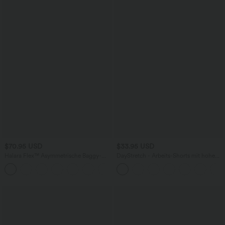
$70.95 USD
$33.95 USD
Halara Flex™ Asymmetrische Baggy-
DayStretch - Arbeits-Shorts mit hohem
Jeans mit hohem Bund und Taschen​
Bund, Seitentaschen und weitem Bein