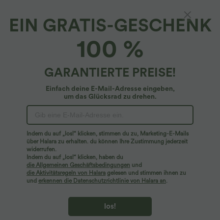
EIN GRATIS-GESCHENK
Yoga-Tanktop mit Rundhausausschnitt und
100 %
InstantCool - Plus-Size, UPF50+
4.7
(
978
)
GARANTIERTE PREISE!
$33.95 USD
Plus Size Deal: -10 € ab 99 €, -30 € ab 199 €
Einfach deine E-Mail-Adresse eingeben,
um das Glücksrad zu drehen.
Indem du auf „los!“ klicken, stimmen du zu, Marketing-E-Mails
über Halara zu erhalten. du können Ihre Zustimmung jederzeit
widerrufen.
Indem du auf „los!“ klicken, haben du
die Allgemeinen Geschäftsbedingungen
und
die Aktivitätsregeln von Halara
gelesen und stimmen ihnen zu
und
erkennen die Datenschutzrichtlinie von Halara an
.
los!