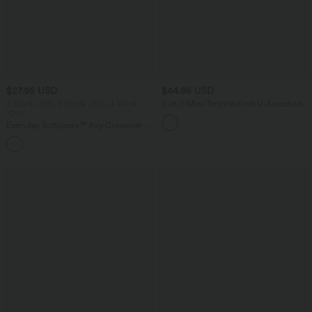
$27.95 USD
$44.95 USD
2 Stück -10%, 3 Stück -15%, 4 Stück
2-in-1-Mini-Tanzkleid mit U-Ausschnitt,
-20%
rückenfrei, verdrehter Ausschnitt,
Seitentasche-Easy Peezy
Everyday Softlyzero™ Airy Crossover 2-
in-1-Mini-Tennisrock mit Seitentaschen-
+25
Lucid