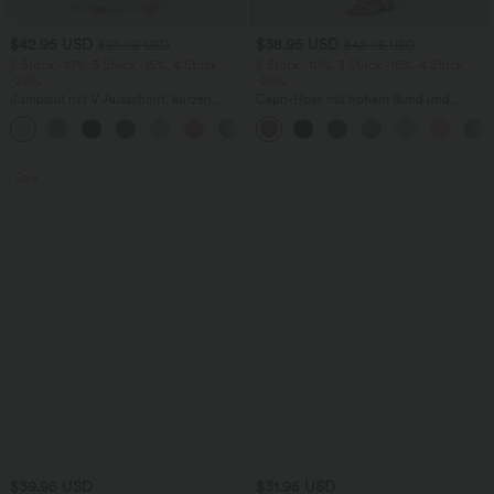
$42.95 USD
$38.95 USD
$50.95 USD
$42.95 USD
2 Stück -10%, 3 Stück -15%, 4 Stück
2 Stück -10%, 3 Stück -15%, 4 Stück
-20%
-20%
Jumpsuit mit V-Ausschnitt, kurzen
Capri-Hose mit hohem Bund und
Ärmeln, plissierten Seitentaschen und
Seitentaschen - leinenähnliches Material
+5
weitem Bein, fließendem Waffelmuster
Sale
$39.95 USD
$31.95 USD