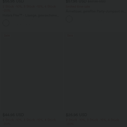
$56.95 USD
$57.95 USD
$67.95 USD
2 Stück -10%, 3 Stück -15%, 4 Stück
limited time sale
-20%
Ärmelloser, geraffter Party-Jumpsuit mit
Halara Flex™ - Lässige, gewaschene
V-Ausschnitt, Seitentaschen und
Baggy-Jeans aus drapiertem Lyocell mit
unsichtbarem Reißverschluss - pipi-
mittelhohem Bund, mehreren Taschen
praktisch
und weitem Bein
Sale
Sale
$44.95 USD
$25.95 USD
2 Stück -10%, 3 Stück -15%, 4 Stück
2 Stück -10%, 3 Stück -15%, 4 Stück
-20%
-20%