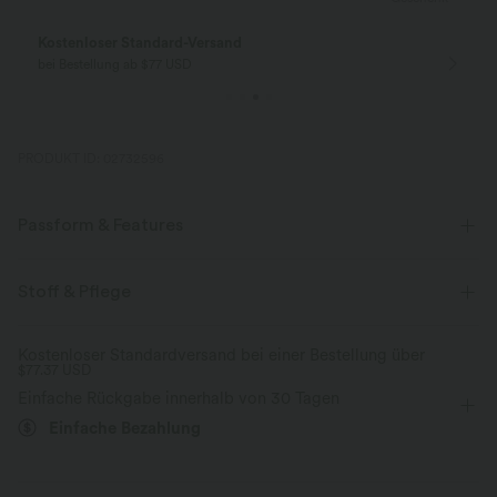
Kostenloser Standard-Versand
bei Bestellung ab $77 USD
PRODUKT ID: 02732596
Passform & Features
Lockere Passform
Rundhalsausschnitt
überziehen
Stoff & Pflege
Yoga & Pilates
hüftlang
Kastig
ärmellos
Kostenloser Standardversand bei einer Bestellung über
$77.37 USD
Mittlere Dehnung
Vier-Wege-Stretch
Tanktop
Einfache Rückgabe innerhalb von 30 Tagen
Einfache Bezahlung