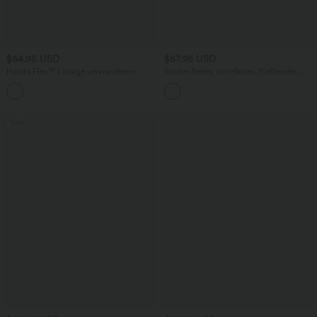
$64.95 USD
$67.95 USD
Halara Flex™ Lässige verwaschene
Rückenfreies, ärmelloses, fließendes
Bootcut-Jeans aus elastischem Strick-
Midikleid mit Seitentaschen und
Denim mit niedrigem Bund, Knopf,
überkreuztem Design
Reißverschluss und mehreren Taschen
Sale