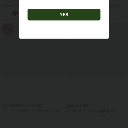
Extra Schnäppchen $20.13 USD
limited time sale
Arbeits-T-Shirt mit Rundhalsausschnitt
Lässiger, rückenfreier Jumpsuit mit
und kurzen Fledermausärmeln
Seitentaschen
+1
YES
Sale
-47%
$19.95 USD
$36.95 USD
$37.95 USD
Lounge-Hemd mit Brusttasche, kurzen
Halara Flex™ Arbeitsleggings aus
Ärmeln und Streifen
elastischem Strick-Denim mit hohem
Bund und mehreren Taschen