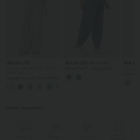
$39.95 USD
$61.95 USD
$44.95
$67.95 USD
2 Stück -10%, 3 Stück -15%, 4
Halara Flex™ - Lässige Ballon-
2 für 69 €
Stück -20%
Joggers aus Denim mit
Halara Fl
mittelhohem Bund und
Lässige Hose mit Leinengefühl,
Stoffhos
mehreren Taschen
hoher Taille, Kordelzug an der
Seitenta
+15
Seite und weitem Bein
Unsere Angebote
Gratis
Lieferung
Rückgabe
Gutscheine
k
Geschenk