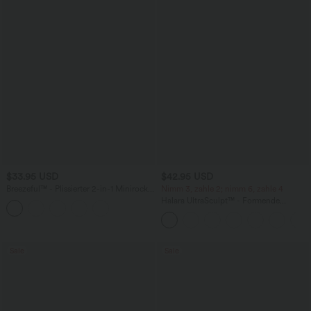
$33.95 USD
$42.95 USD
Breezeful™ - Plissierter 2-in-1 Minirock
Nimm 3, zahle 2; nimm 6, zahle 4
mit hohem Bund, Taschen und
Halara UltraSculpt™ - Formende
asymmetrischem Saum -
Workout-Leggings mit hohem Bund,
schnelltrocknend, extralang
Seitentaschen, Booty-Scrunch und
Bauchkontrolle
Sale
Sale