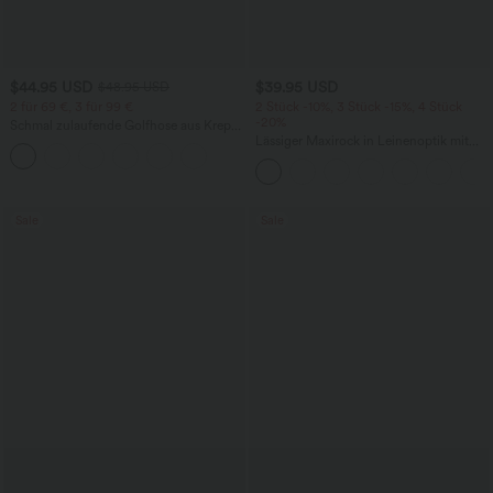
$44.95 USD
$39.95 USD
$48.95 USD
2 für 69 €, 3 für 99 €
2 Stück -10%, 3 Stück -15%, 4 Stück
-20%
Schmal zulaufende Golfhose aus Krepp
mit hohem Bund und Seitentaschen
Lässiger Maxirock in Leinenoptik mit
hohem Bund und Kordelzug
Sale
Sale