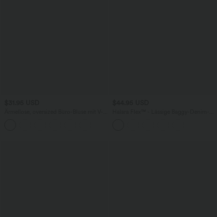
$31.95 USD
$44.95 USD
Ärmellose, oversized Büro-Bluse mit V-
Halara Flex™ - Lässige Baggy-Denim-
Ausschnitt - knitterfrei
Shorts mit hohem Crossover-Bund und
mehreren Taschen