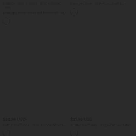
2 Stück -10%, 3 Stück -15%, 4 Stück
Lässige Bluse mit V-Ausschnitt und
-20%
kurzen Puffärmeln
Lässige Leinen-Hose mit hohem Bund,
Kordelzug, weitem Bein und Taschen
+5
$33.95 USD
$31.95 USD
Softlyzero™ Airy - 2-in-1 Yoga-Shorts
Softlyzero™ Airy - Yoga-Bermudashorts
mit superhohem Bund, mehreren
mit hohem Bund, mehreren Taschen
+10
Taschen und InstantCool - 22,9 cm
und InstantCool