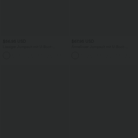
$56.95 USD
$67.95 USD
Lässiger Jumpsuit mit U-Boot-
Ärmelloser Jumpsuit mit U-Boot-
Ausschnitt, Seitentaschen, kurzen
Ausschnitt, Seitentaschen, seitlichen
Ärmeln und Kordelzug - Easy Peezy
Bindebändern, Streifen und InstantCool
Edition
- Easy Peezy Edition