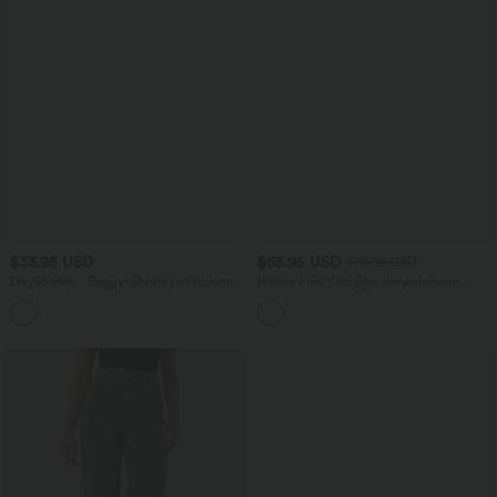
$33.95 USD
$65.95 USD
$70.95 USD
DayStretch - Baggy-Shorts mit hohem
Halara Flex™ lässige, verwaschene
Bund und Seitentaschen - 17,8 cm
Baggy Jeans aus elastischem Strick-
+4
Denim mit niedrigem Bund, Knopf,
Reißverschluss, mehreren Taschen und
weitem Bein