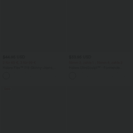
$44.95 USD
$33.95 USD
2 für 69 €, 3 für 99 €
Nimm 2, zahle 1；Nimm 4, zahle 2
Halara Flex™ 7/8-Skinny-Jeans,
Halara UltraSculpt™ - Formende
Röhrenjeans aus elastischem Strick-
Workout-Leggings mit hohem Bund,
Denim im 5-Pocket-Style mit hohem
Seitentaschen und Bauchkontrolle - 12,7
Bund
cm
Sale