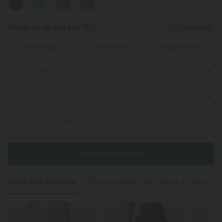
Wähle die Größe aus
(EU)
Größentabelle
1X
(
46W/48W
)
2X
(
50W/52W
)
3X
(
54W/56W
)
XXS
XS
S
M
L
XL
XXL
+ In den Warenkorb
Mehr zum Verlieben