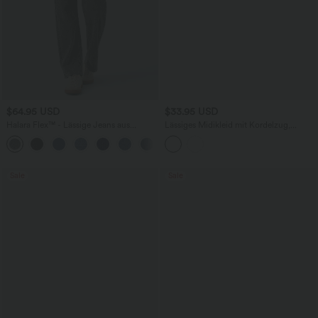
$64.95 USD
$33.95 USD
Halara Flex™ - Lässige Jeans aus
Lässiges Midikleid mit Kordelzug,
elastischem Strick-Denim mit hohem
Schlitz und geschwungenem Saum
Bund, mehreren Taschen,
Knopfverschluss und geradem Bein
Sale
Sale