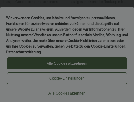
Lässige Cordhose mit mittelhohem
Lässiges, rückenfreies Tanktop mit
Bund, Reißverschluss und Seitentaschen
verstellbaren Trägern, gedrehtem
+7
Rückendesign und Schnalle
Wir verwenden Cookies, um Inhalte und Anzeigen zu personalisieren,
Sale
Funktionen für soziale Medien anbieten zu können und die Zugriffe auf
unsere Website zu analysieren. Außerdem geben wir Informationen zu Ihrer
Nutzung unserer Website an unsere Partner für soziale Medien, Werbung und
Analysen weiter. Um mehr über unsere Cookie-Richtlinien zu erfahren oder
um Ihre Cookies zu verwalten, gehen Sie bitte zu den Cookie-Einstellungen.
Datenschutzerklärung
Alle Cookies akzeptieren
Cookie-Einstellungen
Alle Cookies ablehnen
$44.95 USD
$25.95 USD
Geraffter, figurbetonter 2-in-1 Midirock
Extra Schnäppchen $23.49 USD
aus Kunstleder mit hohem Bund und
Halara UltraSculpt™ Yoga-Tanktop mit
abgerundetem Saum
doppelten Trägern und gedrehtem
Rücken