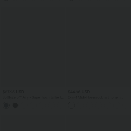
$27.95 USD
$44.95 USD
SoftlyZero™ Airy - Super hoch taillierte
2-in-1 Midi-Hosenrock mit hohem
2-in-1-Yoga-Shorts mit Gesäßtasche
Bund, Seitentaschen, Kordelzug und
+20
und Seitentasche-längere Länge
kontrastierendem Netz