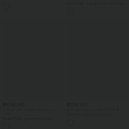
hohem Bund und Seitentasche hinten
DayStretch - Lässige Hose mit hohem
+13
Bund, Seitentaschen und Barrel-Leg
Sale
Sale
$50.95 USD
$27.95 USD
2 Stück -10%, 3 Stück -15%, 4 Stück
Extra Schnäppchen $25.73 USD
-20%
Gerafftes Yoga-Sport-Top mit
Rückenfreies, gedrehtes Urlaubs-
Rundhalsausschnitt und kurzen Ärmeln
Maxikleid mit Seitentaschen und Schlitz
- UPF50+
+8