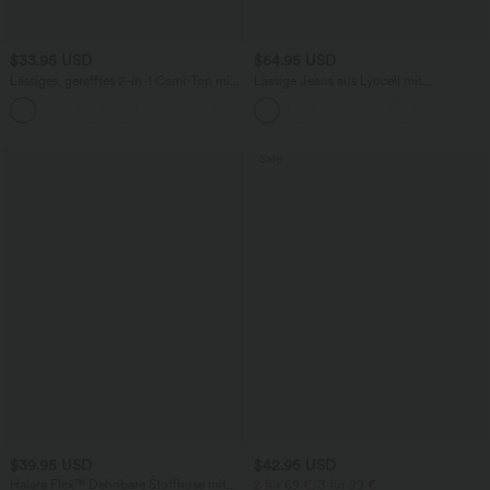
$33.95 USD
$64.95 USD
Lässiges, gerafftes 2-in-1 Cami-Top mit
Lässige Jeans aus Lyocell mit
verstellbaren Trägern und integriertem
mittelhohem Bund, mehreren Taschen
BH
und Kordelzug
Sale
$39.95 USD
$42.95 USD
Halara Flex™ Dehnbare Stoffhose mit
2 für 69 €, 3 für 99 €