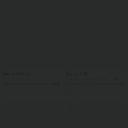
$44.95 USD
$25.95 USD
$48.95 USD
2 für 69 €, 3 für 99 €
Extra Schnäppchen $23.49 USD
Schmal zulaufende Golfhose aus Krepp
Softlyzero™ Plush Crossover Leggings
mit hohem Bund und Seitentaschen
mit Taschen
Sale