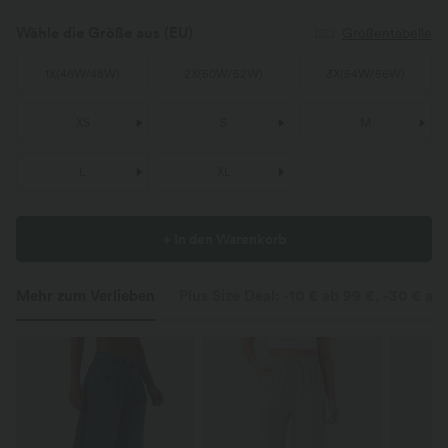
Wähle die Größe aus
(EU)
Größentabelle
1X
(
46W/48W
)
2X
(
50W/52W
)
3X
(
54W/56W
)
XS
S
M
L
XL
+ In den Warenkorb
Mehr zum Verlieben