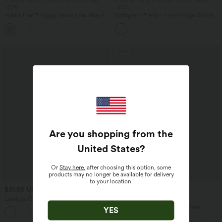
2 Stück -10%, 3 Stück -15%, 4 Stück
2 Stück -10%, 3 Stück -15%, 4 Stück
-20%
-20%
Halara Flex™ Baggy Jeans Low Rise mit
Softlyzero™ Airy - 2-in-1 Yoga-Shorts
Knopf und Reißverschluss, mehreren
mit superhohem Bund, mehreren
+5
Taschen, weitem Bein
Taschen und InstantCool - 17,78 cm
Sale
Are you shopping from the
United States
?
Or
Stay here
, after choosing this option, some
products may no longer be available for delivery
to your location.
$31.95 USD
$44.95 USD
Lässiges Oberteil mit
2 für 69 €, 3 für 99 €
Rundhalsausschnitt und
Halara Flex™ plissierte dehnbare
YES
+1
Fledermausärmeln
Stoffhose mit hohem Bund,
Seitentaschen und geradem Bein