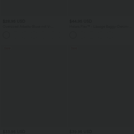
$28.95 USD
$44.95 USD
Oversized Arbeits-Bluse mit V-
Halara Flex™ - Lässige Baggy-Denim-
Ausschnitt und kurzen Ärmeln -
Shorts mit hohem Crossover-Bund und
+1
knitterfrei
mehreren Taschen
Sale
Sale
$33.95 USD
$39.95 USD