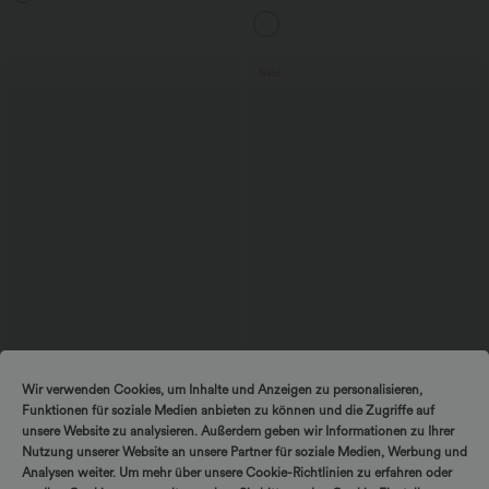
Ärmeln, plissierten Seitentaschen und
weitem Bein, fließendem Waffelmuster
Sale
$56.95 USD
$44.95 USD
Wir verwenden Cookies, um Inhalte und Anzeigen zu personalisieren,
Ärmelloses Midikleid mit V-Ausschnitt,
2 Stück -10%, 3 Stück -15%, 4 Stück
Funktionen für soziale Medien anbieten zu können und die Zugriffe auf
Seitentaschen und Reißverschluss
-20%
Lässige Cordhose mit mittelhohem
unsere Website zu analysieren. Außerdem geben wir Informationen zu Ihrer
Bund, Reißverschluss und Seitentaschen
Nutzung unserer Website an unsere Partner für soziale Medien, Werbung und
Analysen weiter. Um mehr über unsere Cookie-Richtlinien zu erfahren oder