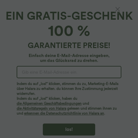
EIN GRATIS-GESCHENK
Halara DayStretch*
100 %
DayStretch - Arbeits-Shorts mit hohem Bund
und Seitentaschen - Plus Size
4.5
(
29
)
GARANTIERTE PREISE!
$44.95 USD
Einfach deine E-Mail-Adresse eingeben,
Plus Size Deal: -10 € ab 99 €, -30 € ab 199 €
um das Glücksrad zu drehen.
Indem du auf „los!“ klicken, stimmen du zu, Marketing-E-Mails
über Halara zu erhalten. du können Ihre Zustimmung jederzeit
widerrufen.
Indem du auf „los!“ klicken, haben du
die Allgemeinen Geschäftsbedingungen
und
die Aktivitätsregeln von Halara
gelesen und stimmen ihnen zu
und
erkennen die Datenschutzrichtlinie von Halara an
.
los!