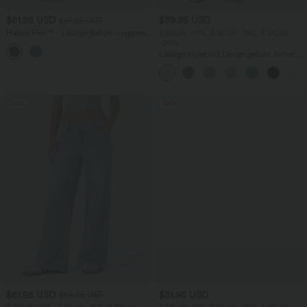
$61.95 USD
$39.95 USD
$67.95 USD
Halara Flex™ - Lässige Ballon-Joggers
2 Stück -10%, 3 Stück -15%, 4 Stück
aus Denim mit mittelhohem Bund und
-20%
mehreren Taschen
Lässige Hose mit Leinengefühl, hoher
Taille, Kordelzug an der Seite und
weitem Bein
Sale
Sale
$61.95 USD
$31.95 USD
$64.95 USD