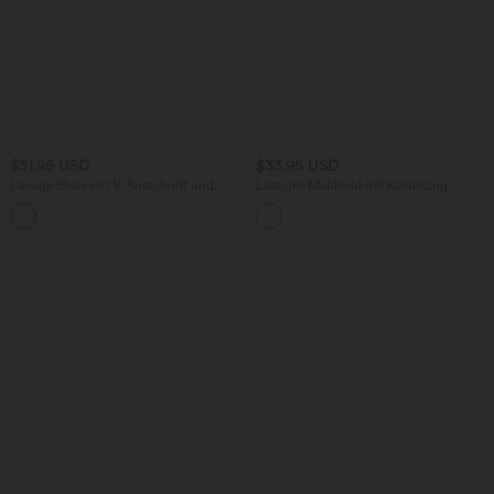
$31.95 USD
$33.95 USD
Lässige Bluse mit V-Ausschnitt und
Lässiges Midikleid mit Kordelzug,
kurzen Puffärmeln
Schlitz und geschwungenem Saum