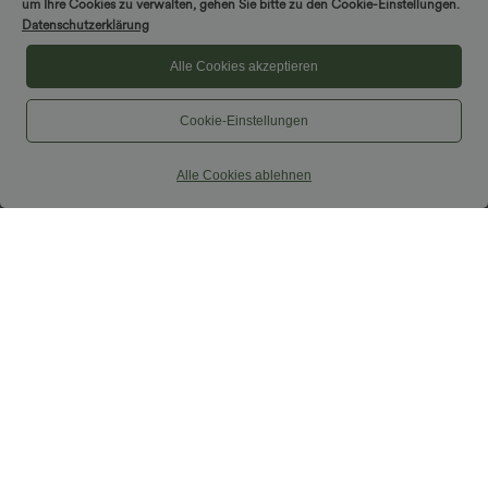
um Ihre Cookies zu verwalten, gehen Sie bitte zu den Cookie-Einstellungen.
Sale
Datenschutzerklärung
Alle Cookies akzeptieren
Cookie-Einstellungen
Alle Cookies ablehnen
$33.95 USD
$52.95 USD
$36.95 USD
$61.95 USD
Nimm 3, zahle 2; nimm 6, zahle 4
limited time sale
Halara UltraSculpt™ - Formende
Lässiger, rückenfreier Jumpsuit mit
Workout-Leggings mit hohem Bund,
Seitentaschen
+17
Seitentaschen und Bauchkontrolle