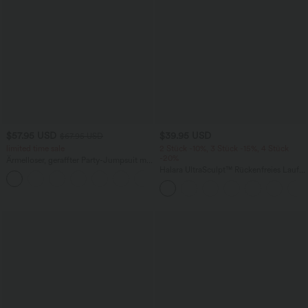
$57.95 USD
$39.95 USD
$67.95 USD
limited time sale
2 Stück -10%, 3 Stück -15%, 4 Stück
-20%
Ärmelloser, geraffter Party-Jumpsuit mit
V-Ausschnitt, Seitentaschen und
Halara UltraSculpt™ Rückenfreies Lauf-
+7
unsichtbarem Reißverschluss - pipi-
Tanktop mit U-Ausschnitt und
praktisch
überkreuztem, abgerundetem Saum