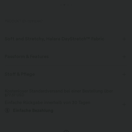
PRODUKT ID: 02812447
Soft and Stretchy, Halara DayStretch™ Fabric
Feel-good comfort that's soft, stretchy, and breathable enough for any
activity.
Passform & Features
Vier-Wege-Stretch
Atmungsaktiv
flacher Bund
Seitentaschen
Plissiert
überziehen
Stoff & Pflege
Oficina
10 cm
mit hohem Bund
Hohe Dehnung
weich
Feuchtigkeitsableitend
Kostenloser Standardversand bei einer Bestellung über
$77.37 USD
Vier-Wege-Stretch
Verbesserte Selbstglättung
Einfache Rückgabe innerhalb von 30 Tagen
Einfache Bezahlung