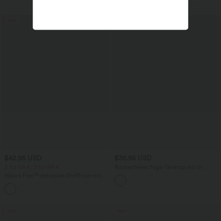
Sale
$42.95 USD
$36.95 USD
2 für 69 €, 3 für 99 €
Rückenfreies Yoga-Tanktop mit U-
Ausschnitt, überkreuzten Trägern und
Halara Flex™ dehnbare Stoffhose mit
abgerundetem Saum
hohem Bund, Waffelmuster,
+20
Seitentaschen und weitem Bein
Sale
Sale