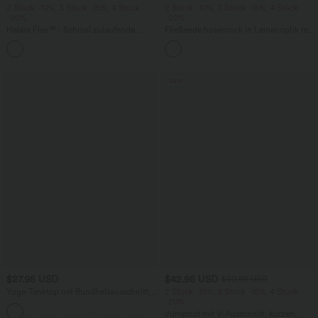
2 Stück -10%, 3 Stück -15%, 4 Stück
2 Stück -10%, 3 Stück -15%, 4 Stück
-20%
-20%
Halara Flex™ - Schmal zulaufende
Fließende hosenrock in Leinenoptik mit
Bürohose mit hohem Bund,
mittelhohem Bund, Seitentaschen und
+8
Seitentaschen und Waffelstoff
weitem Bein
Sale
$27.95 USD
$42.95 USD
$50.95 USD
Yoga-Tanktop mit Rundhalsausschnitt,
2 Stück -10%, 3 Stück -15%, 4 Stück
Rüschen und InstantCool
-20%
+16
Jumpsuit mit V-Ausschnitt, kurzen