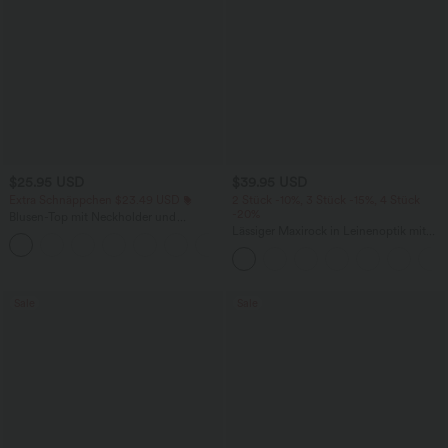
$25.95 USD
$39.95 USD
Extra Schnäppchen $23.49 USD
2 Stück -10%, 3 Stück -15%, 4 Stück
-20%
Blusen-Top mit Neckholder und
Schlüssellochausschnitt, plissiert,
Lässiger Maxirock in Leinenoptik mit
+3
ärmellos, abgerundeter Saum
hohem Bund und Kordelzug
Sale
Sale