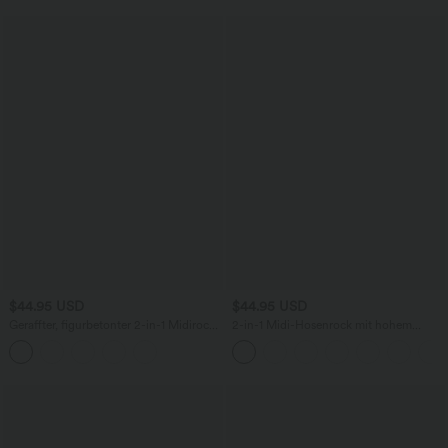
$44.95 USD
$44.95 USD
Geraffter, figurbetonter 2-in-1 Midirock
2-in-1 Midi-Hosenrock mit hohem
aus Kunstleder mit hohem Bund und
Bund, Seitentaschen, Kordelzug und
abgerundetem Saum
kontrastierendem Netz