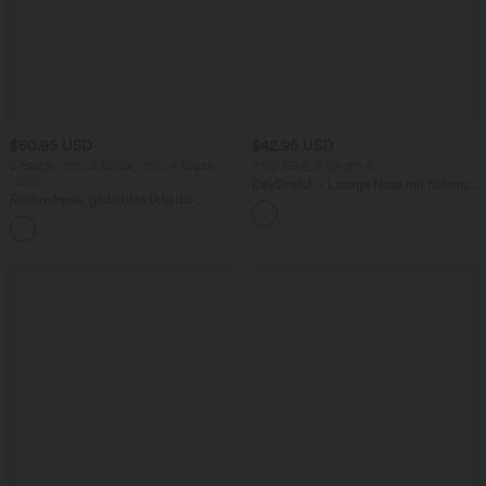
$50.95 USD
$42.95 USD
2 Stück -10%, 3 Stück -15%, 4 Stück
2 für 69 €, 3 für 99 €
-20%
DayStretch - Lässige Hose mit hohem
Rückenfreies, gedrehtes Urlaubs-
Bund, Seitentaschen und Barrel-Leg
Maxikleid mit Seitentaschen und Schlitz
+8