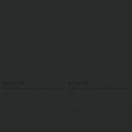
$42.95 USD
$31.95 USD
Hoch taillierter, fließender 2-in-1-Midi-
Ärmellose, oversized Büro-Bluse mit V-
Tanzrock mit Seitentasche
Ausschnitt - knitterfrei
Sale