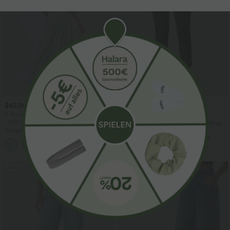
$42.95 USD
$44.95 USD
$50.95 USD
$48.95 USD
2 Stück -10%, 3 Stück -15%, 4 Stück
2 für 69 €, 3 für 99 €
-20%
Schmal zulaufende Golfhose aus Krepp
Jumpsuit mit V-Ausschnitt, kurzen
mit hohem Bund und Seitentaschen
Ärmeln, plissierten Seitentaschen und
+5
weitem Bein, fließendem Waffelmuster
Sale