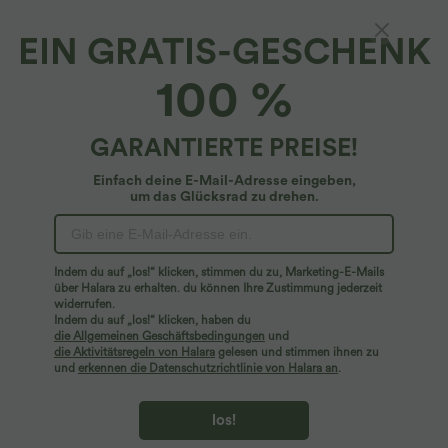
EIN GRATIS-GESCHENK
100 %
GARANTIERTE PREISE!
Einfach deine E-Mail-Adresse eingeben,
um das Glücksrad zu drehen.
Indem du auf „los!“ klicken, stimmen du zu, Marketing-E-Mails
$33.95 USD
$31.95 USD
über Halara zu erhalten. du können Ihre Zustimmung jederzeit
Lässiges Midikleid mit Kordelzug,
Lässige Bluse mit V-Ausschnitt und
widerrufen.
Schlitz und geschwungenem Saum
kurzen Puffärmeln
Indem du auf „los!“ klicken, haben du
die Allgemeinen Geschäftsbedingungen
und
die Aktivitätsregeln von Halara
gelesen und stimmen ihnen zu
und
erkennen die Datenschutzrichtlinie von Halara an
.
Sale
Sale
los!