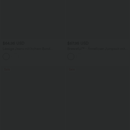
$64.95 USD
$67.95 USD
Lässige Jeans mit hohem Bund
Breezeful™ - Ärmelloser Jumpsuit mit
mehreren Taschen und weitem Bein
Seitentaschen - schnelltrocknend, Easy
Peezy Edition
Sale
Sale