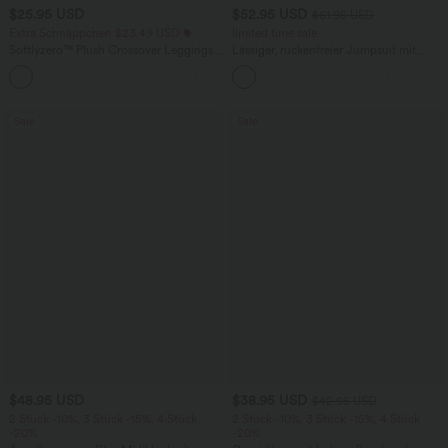
$25.95 USD
$52.95 USD
$61.95 USD
Extra Schnäppchen $23.49 USD
limited time sale
Softlyzero™ Plush Crossover Leggings
Lässiger, rückenfreier Jumpsuit mit
mit Taschen
Seitentaschen
+16
Sale
Sale
$48.95 USD
$38.95 USD
$42.95 USD
2 Stück -10%, 3 Stück -15%, 4 Stück
2 Stück -10%, 3 Stück -15%, 4 Stück
-20%
-20%