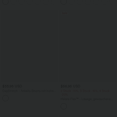
Bauchkontrolle
Sale
$33.95 USD
$56.95 USD
DayStretch - Arbeits-Shorts mit hohem
2 Stück -10%, 3 Stück -15%, 4 Stück
Bund, Seitentaschen und weitem Bein
-20%
+11
Halara Flex™ - Lässige, gewaschene
Baggy-Jeans aus drapiertem Lyocell mit
mittelhohem Bund, mehreren Taschen
und weitem Bein