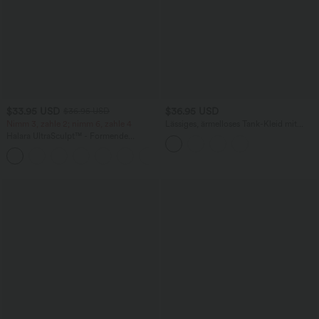
$33.95 USD
$36.95 USD
$36.95 USD
Nimm 3, zahle 2; nimm 6, zahle 4
Lässiges, ärmelloses Tank-Kleid mit
Rundhalsausschnitt und Seitentaschen
Halara UltraSculpt™ - Formende
Workout-Leggings mit hohem Bund,
+17
Seitentaschen und Bauchkontrolle