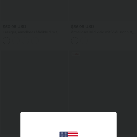
$50.95 USD
$56.95 USD
Lässiges, ärmelloses Midikleid mit
Ärmelloses Midikleid mit V-Ausschnitt,
Rundhalsausschnitt, integriertem BH
Seitentaschen und Reißverschluss
und Rüschensaum
Sale