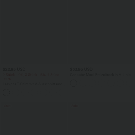
$22.95 USD
$33.95 USD
2 Stück -10%, 3 Stück -15%, 4 Stück
Gerippter Maxi-Freizeitrock in A-Linie
-20%
mit hohem Bund und Schlitzsaum
Lässiges T-Shirt mit V-Ausschnitt und
kurzen Ärmeln
+9
Sale
Sale