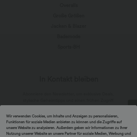
Overalls
Große Größen
Jacken & Blazer
Bademode
Sports-BH
In Kontakt bleiben
Abonniere den Newsletter, um exklusive Deals,
stylische Geheimtipps und einen frühen Zugriff
auf die neuesten Kollektionen zu erhalten.
Wir verwenden Cookies, um Inhalte und Anzeigen zu personalisieren,
DREH & GEWINNE!
Funktionen für soziale Medien anbieten zu können und die Zugriffe auf
unsere Website zu analysieren. Außerdem geben wir Informationen zu Ihrer
Nutzung unserer Website an unsere Partner für soziale Medien, Werbung und