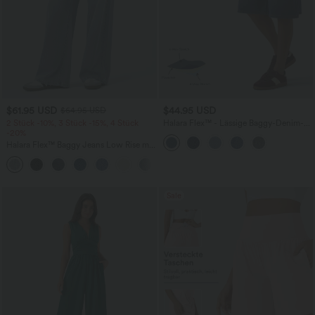
$61.95 USD
$44.95 USD
$64.95 USD
2 Stück -10%, 3 Stück -15%, 4 Stück
Halara Flex™ - Lässige Baggy-Denim-
-20%
Shorts mit hohem Crossover-Bund und
mehreren Taschen
Halara Flex™ Baggy Jeans Low Rise mit
Knopf und Reißverschluss, mehreren
+5
Taschen, weitem Bein
Sale