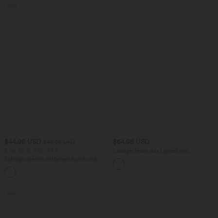
Sale
$44.95 USD
$64.95 USD
$48.95 USD
2 für 69 €, 3 für 99 €
Lässige Jeans aus Lyocell mit
mittelhohem Bund, mehreren Taschen
Schlaghose mit mittlerem Bund und
und Kordelzug
seitlichen Reißverschlusstaschen
+12
Sale