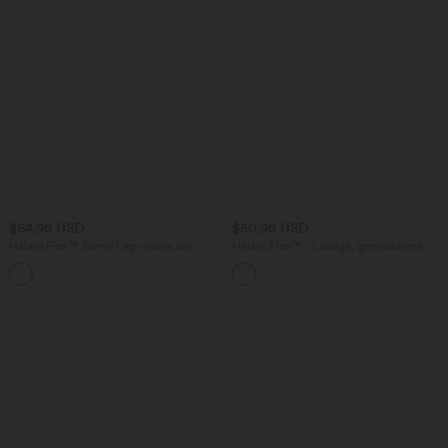
$64.95 USD
$50.95 USD
Halara Flex™ Barrel-Leg-Jeans aus
Halara Flex™ - Lässige, gewaschene
elastischem Strick-Denim mit niedrigem
Bermuda-Shorts aus elastischem Strick-
Bund, Knopf, Reißverschluss und
Denim mit hohem Bund, mehreren
mehreren Taschen
Taschen und Rollsaum