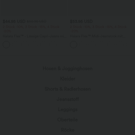
$44.95 USD
$53.95 USD
$50.95 USD
2 Stück -10%, 3 Stück -15%, 4 Stück
2 Stück -10%, 3 Stück -15%, 4 Stück
-20%
-20%
Halara Flex™ - Lässige Capri-Jeans mit
Halara Flex™ Midi-Jeansrock mit
hohem Bund, mehreren Taschen und
hohem Bund, mehreren Taschen und
geschlitztem Saum - slim
legerem Schnitt, figurbetonter,
verwaschener Rock
Hosen & Jogginghosen
Kleider
Shorts & Radlerhosen
Jeansstoff
Leggings
Oberteile
Röcke