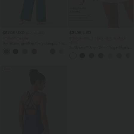
$57.95 USD
$31.95 USD
$67.95 USD
limited time sale
2 Stück -10%, 3 Stück -15%, 4 Stück
-20%
Ärmelloser, geraffter Party-Jumpsuit mit
V-Ausschnitt, Seitentaschen und
Softlyzero™ Airy - 2-in-1 Yoga-Shorts
+7
unsichtbarem Reißverschluss - pipi-
mit superhohem Bund, mehreren
praktisch
Taschen und InstantCool - 17,78 cm
Sale