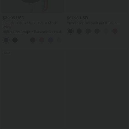
$39.95 USD
$67.95 USD
2 Stück -10%, 3 Stück -15%, 4 Stück
Ärmelloser Jumpsuit mit U-Boot-
-20%
Ausschnitt, Seitentaschen, seitlichen
Bindebändern, Streifen und InstantCool
Halara UltraSculpt™ Rückenfreies Lauf-
- Easy Peezy Edition
Tanktop mit U-Ausschnitt und
+11
überkreuztem, abgerundetem Saum
Sale