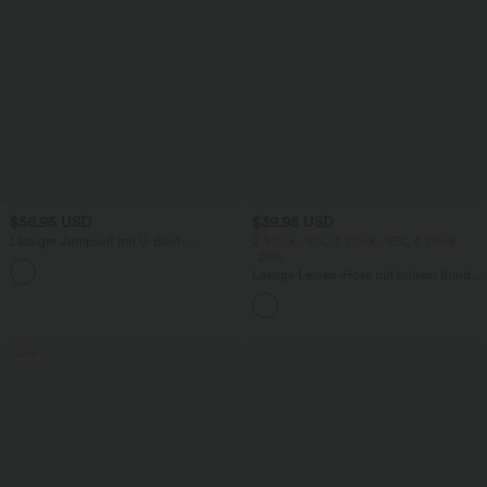
$56.95 USD
$39.95 USD
Lässiger Jumpsuit mit U-Boot-
2 Stück -10%, 3 Stück -15%, 4 Stück
Ausschnitt, Seitentaschen, kurzen
-20%
Ärmeln und Kordelzug - Easy Peezy
Lässige Leinen-Hose mit hohem Bund,
Edition
Kordelzug, weitem Bein und Taschen
Sale