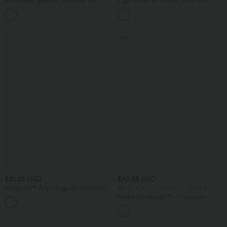
Ärmelloses, gerafftes Midikleid mit
Capri-Hose mit hohem Bund und
eckigem Ausschnitt, integriertem BH
Seitentaschen - leinenähnliches Material
und überkreuztem Rückendesign
Sale
$31.95 USD
$42.95 USD
Softlyzero™ Airy - Yoga-Bermudashorts
Nimm 3, zahle 2; nimm 6, zahle 4
mit hohem Bund, mehreren Taschen
Halara UltraSculpt™ - Formende
+16
und InstantCool
Workout-Leggings mit hohem Bund,
Seitentaschen, Booty-Scrunch und
Bauchkontrolle