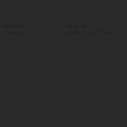
$33.95 USD
$36.95 USD
Lässiges, gerafftes 2-in-1 Cami-Top mit
Figurbetonter, geraffter Maxirock mit
verstellbaren Trägern und integriertem
mittelhohem Bund, Streifen,
BH
Blumenmuster und Bindeband vorne