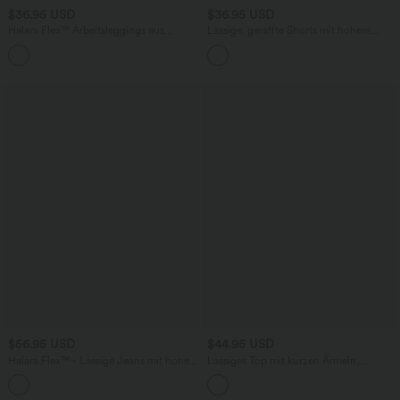
$36.95 USD
$36.95 USD
Halara Flex™ Arbeitsleggings aus
Lässige, geraffte Shorts mit hohem
elastischem Strick-Denim mit hohem
Bund, mehreren Taschen und Poka-Dots
+1
Bund und mehreren Taschen
- 7,6 cm
$56.95 USD
$44.95 USD
Halara Flex™ - Lässige Jeans mit hohem
Lässiges Top mit kurzen Ärmeln,
Crossover-Bund, Seitentaschen,
integriertem BH, One-Shoulder-Design,
+1
Bauchkontrolle und geradem Bein
Polka-Dots und abgerundetem Saum