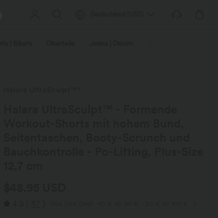
Deutschland
(
USD
)
ts | Bikers
Oberteile
Jeans | Denim
Leggings
Plus-Size
Halara UltraSculpt™*
Halara UltraSculpt™ - Formende
Workout-Shorts mit hohem Bund,
Seitentaschen, Booty-Scrunch und
Bauchkontrolle - Po-Lifting, Plus-Size
12,7 cm
$48.95 USD
4.9
(
37
)
Plus Size Deal: -10 € ab 99 €, -30 € ab 199 €