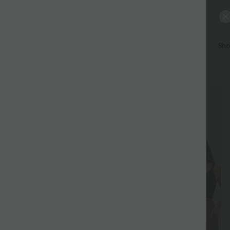
eller
Hosen | Joggers
Kleider
Jumpsuits
Röcke
Shor