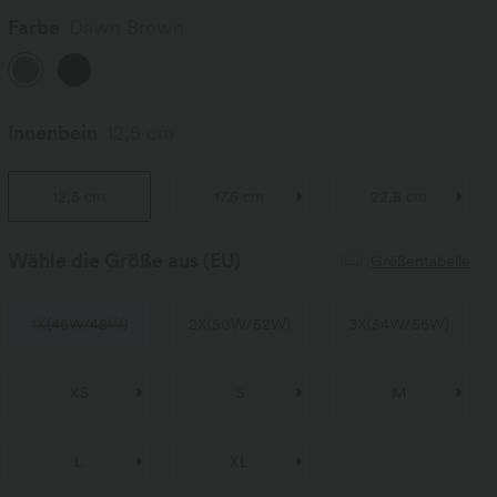
Farbe
Dawn Brown
Innenbein
12,5 cm
12,5 cm
17.5 cm
22,8 cm
Wähle die Größe aus
(EU)
Größentabelle
1X
(
46W/48W
)
2X
(
50W/52W
)
3X
(
54W/56W
)
XS
S
M
L
XL