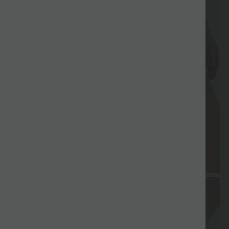
Gratis
Gratis
Lieferung
Rückgabe
Gutscheine
Geschenk
Geschenk