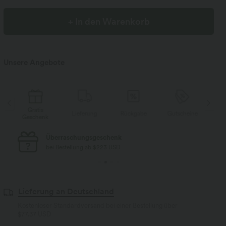
+ In den Warenkorb
Unsere Angebote
Gratis
Lieferung
Rückgabe
Gutscheine
Li
Geschenk
Kostenloser Standard-Versand
bei Bestellung ab $77 USD
Lieferung an Deutschland
Kostenloser Standardversand bei einer Bestellung über
$77.37 USD