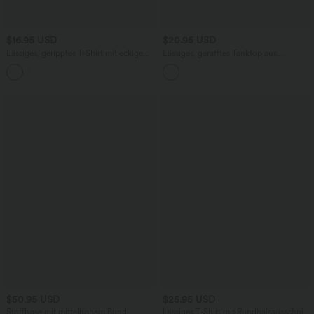
$16.95 USD
$20.95 USD
Lässiges, geripptes T-Shirt mit eckigem
Lässiges, gerafftes Tanktop aus
Ausschnitt und Schmetterlingsärmeln
geripptem Strick mit Rundhalsausschnitt
$50.95 USD
$25.95 USD
Stoffhose mit mittelhohem Bund,
Lässiges T-Shirt mit Rundhalsausschnitt