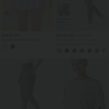
$39.95 USD
$33.95 USD
$36.95 USD
Halara X Smiley
®
Breezeful™ -
Nimm 3, zahle 2; nimm 6, zahle 4
Plissierter 2-in-1 Tanz-Minirock mit
Halara UltraSculpt™ - Formende
hohem Bund, Seiten- und Bundtasche
Workout-Leggings mit hohem Bund,
und asymmetrischem Saum -
Seitentaschen und Bauchkontrolle
schnelltrocknend