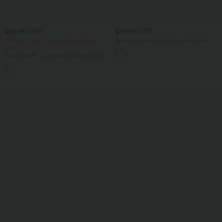
$42.95 USD
$50.95 USD
2 Stück -10%, 3 Stück -15%, 4 Stück
Arbeits-Jacke mit V-Ausschnitt und
-20%
einer Vordertasche
SoftlyZero™ - Joggers im Ballon-Stil mit
hohem Bund, Gesäßtaschen und
+1
Bauchkontrolle