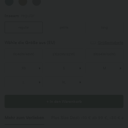
Inseam️
regulär
regulär
petite
lang
Wähle die Größe aus
(EU)
Größentabelle
1X
(
46W/48W
)
2X
(
50W/52W
)
3X
(
54W/56W
)
XS
S
M
L
XL
+ In den Warenkorb
Mehr zum Verlieben