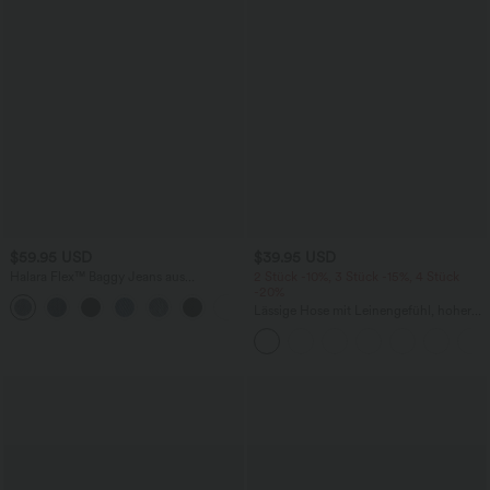
$59.95 USD
$39.95 USD
Halara Flex™ Baggy Jeans aus
2 Stück -10%, 3 Stück -15%, 4 Stück
verwaschenem Stretch-Strick mit
-20%
+2
hohem Bund, mehreren Taschen und
Lässige Hose mit Leinengefühl, hoher
weitem Bein, Wide Leg Jeans
Taille, Kordelzug an der Seite und
weitem Bein