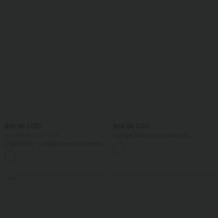
$42.95 USD
$64.95 USD
2 für 69 €, 3 für 99 €
Lässige Jeans aus Lyocell mit
mittelhohem Bund, mehreren Taschen
DayStretch - Lässige Hose mit hohem
und Kordelzug
Bund, Seitentaschen und Barrel-Leg
+5
Sale