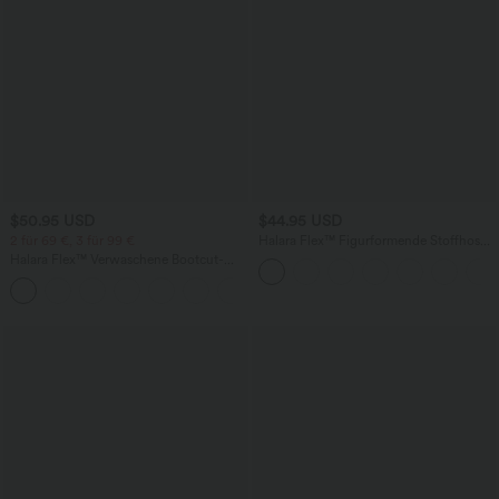
$50.95 USD
$44.95 USD
2 für 69 €, 3 für 99 €
Halara Flex™ Figurformende Stoffhose
aus Micro-Waffel-Stoff mit hohem
Halara Flex™ Verwaschene Bootcut-
Bund, weitem Bein, Seitentasche,
Jeans aus elastischem Strick-Denim mit
Energiehose
+5
hohem Bund und mehrere Taschen