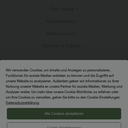
Über Halara
Kundenservice
Lerne Halara kennen
Mein Account
Hilfecenter
Stoffinnovation
Aktionen & Rabatte
Anmelden oder Registrieren
Kontakt
Blog
Halara-Gutscheine & Rabatte
Bestellverlauf
Wir verwenden Cookies, um Inhalte und Anzeigen zu personalisieren,
Versand & Zoll
Funktionen für soziale Medien anbieten zu können und die Zugriffe auf
Presse
Markenbotschafter
unsere Website zu analysieren. Außerdem geben wir Informationen zu Ihrer
Nutzung unserer Website an unsere Partner für soziale Medien, Werbung und
Bestellung verfolgen
Analysen weiter. Um mehr über unsere Cookie-Richtlinien zu erfahren oder
Rückgabebedingungen
|
Copyright © 2026 Halara
Datenschutzerklärung
Cookie-Richtlinien
um Ihre Cookies zu verwalten, gehen Sie bitte zu den Cookie-Einstellungen.
Affiliate-Programme
Datenschutzerklärung
|
|
COUPON-RICHTLINIEN
Allgemeine Geschäftsbedingungen
Kontodetails
Größenhilfe
|
Barrierefreiheitserklärung
Cookies-Einstellungen
Alle Cookies akzeptieren
Passwort ändern