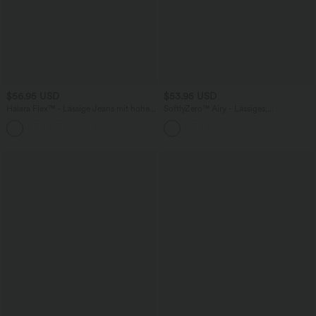
$56.95 USD
$53.95 USD
Halara Flex™ - Lässige Jeans mit hohem
SoftlyZero™ Airy - Lässiges,
Crossover-Bund, Seitentaschen,
gepolstertes Midikleid mit Seitentaschen
+1
Bauchkontrolle und geradem Bein
und InstantCool - E-G Cups