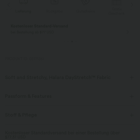
Gratis
Lieferung
Rückgabe
Gutscheine
k
Geschenk
Kostenloser Standard-Versand
bei Bestellung ab $77 USD
PRODUKT ID: 02771361
Soft and Stretchy, Halara DayStretch™ Fabric
Feel-good comfort that's soft, stretchy, and breathable enough for any
activity.
Passform & Features
Vier-Wege-Stretch
Atmungsaktiv
flacher Bund
Seitentaschen
Reißverschlusstaschen
Stoff & Pflege
überziehen
Oficina
bodenlang
mit hohem Bund
weich
Feuchtigkeitsableitend
Kostenloser Standardversand bei einer Bestellung über
$77.37 USD
Schlaghose
Hohe Dehnung
Vier-Wege-Stretch