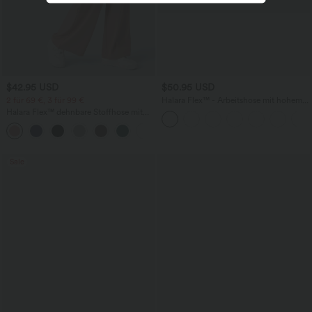
$42.95 USD
$50.95 USD
2 für 69 €, 3 für 99 €
Halara Flex™ - Arbeitshose mit hohem
Bund, Seitentaschen, Bauchkontrolle,
Halara Flex™ dehnbare Stoffhose mit
Mikrowaffelstoff und weitem Bein
hohem Bund, Waffelmuster,
+20
Seitentaschen und weitem Bein
Sale