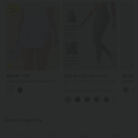
$39.95 USD
$33.95 USD
$27.95 
$36.95 USD
Halara X Smiley
®
Breezeful™ -
Nimm 3, zahle 2; nimm 6, zahle
Geraffte 
Plissierter 2-in-1 Tanz-Minirock
4
Joggingh
mit hohem Bund, Seiten- und
und Seit
Halara UltraSculpt™ - Formende
Bundtasche und
Workout-Leggings mit hohem
asymmetrischem Saum -
Bund, Seitentaschen und
schnelltrocknend
Bauchkontrolle
Unsere Angebote