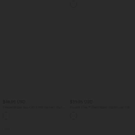
Side Pocket 2-in-1 Tennisrock in
Übergröße-Lucid
$48.95 USD
$39.95 USD
Freizeithose aus Cord mit hohem Bund,
Halara Flex™ Dehnbare Stoffhose mit
Seitentaschen und geradem Bein
hohem Bund und Seitentasche hinten
+6
Sale