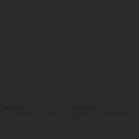
Seitentaschen und geradem Bein
und Fledermausärmeln
$44.95 USD
$53.95 USD
Lässige, melierte Hose mit hohem
Arbeits-Hose mit mittelhohem Bund,
Crossover-Bund, Seitentaschen,
Seitentaschen und Barrel-Leg
seitlicher Schnürung und weitem Bein