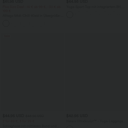
$61.95 USD
$44.95 USD
Plus Size Deal: -10 € ab 99 €, -30 € ab
Yoga-Sport-Top mit integriertem BH,
199 €
One-Shoulder-Design, langen Ärmeln,
Daumenlöchern und gebogenem Saum
Alltags-Midi-Chill-Kleid in Übergröße-
- schnelltrocknend
La Land
Sale
$44.95 USD
$42.95 USD
$48.95 USD
2 für 69 €, 3 für 99 €
Halara UltraSculpt™ - Yoga-Leggings
mit Kontrastspitze, hohem V-förmigem
Schlaghose mit mittlerem Bund und