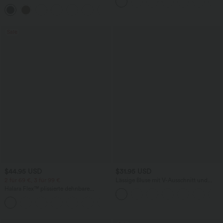
Bund und Seitentaschen
seitlichen Reißverschlusstaschen
+12
Sale
$44.95 USD
$31.95 USD
2 für 69 €, 3 für 99 €
Lässige Bluse mit V-Ausschnitt und
kurzen Puffärmeln
Halara Flex™ plissierte dehnbare
Stoffhose mit hohem Bund,
+23
Seitentaschen und geradem Bein