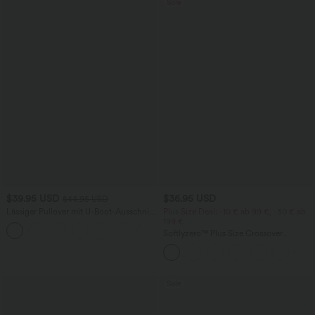
Sale
$39.95 USD
$36.95 USD
$44.95 USD
Lässiger Pullover mit U-Boot-Ausschnitt
Plus Size Deal: -10 € ab 99 €, -30 € ab
und Fledermausärmeln
199 €
+1
Softlyzero™ Plus Size Crossover
Leggings mit hohem Bund, seitlicher
Tasche
Sale