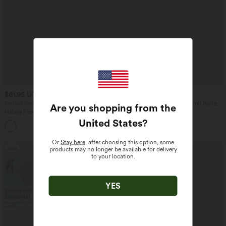
$61.95 USD
$50.95 USD
$72.95 USD
limited time sale
Lässige Hose in Leinenoptik mit hohem
Are you shopping from the
Bund, mehreren Taschen und geradem
Halara Flex™ DayStretch - Ausgestellte
Bein
Arbeits-Hose mit hohem Bund und
United States
?
+13
Seitentaschen
Or
Stay here
, after choosing this option, some
Sale
products may no longer be available for delivery
to your location.
YES