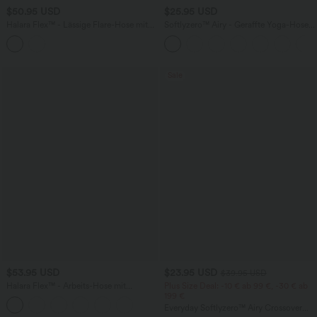
$50.95 USD
$25.95 USD
Halara Flex™ - Lässige Flare-Hose mit
Softlyzero™ Airy - Geraffte Yoga-Hose
hohem Bund, mehreren Taschen und
mit hohem Bund, mehreren Taschen
Bauchkontrolle
und InstantCool - 7,6 cm
Sale
$53.95 USD
$23.95 USD
$39.95 USD
Halara Flex™ - Arbeits-Hose mit
Plus Size Deal: -10 € ab 99 €, -30 € ab
mittelhohem Bund, Seitentaschen und
199 €
geradem Bein
Everyday Softlyzero™ Airy Crossover