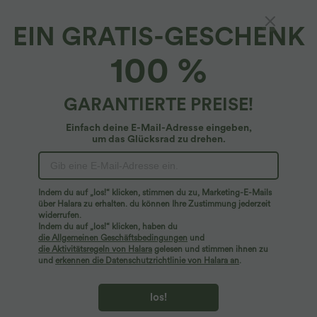
EIN GRATIS-GESCHENK
Halara DayStretch*
100 %
Halara Flex™ DayStretch - Ausgestellte
Arbeits-Hose mit hohem Bund und
Seitentaschen - Plus Size
4.7
(
557
)
GARANTIERTE PREISE!
$59.95 USD
Plus Size Deal: -10 € ab 99 €, -30 € ab 199 €
Einfach deine E-Mail-Adresse eingeben,
um das Glücksrad zu drehen.
Indem du auf „los!“ klicken, stimmen du zu, Marketing-E-Mails
über Halara zu erhalten. du können Ihre Zustimmung jederzeit
widerrufen.
Indem du auf „los!“ klicken, haben du
die Allgemeinen Geschäftsbedingungen
und
die Aktivitätsregeln von Halara
gelesen und stimmen ihnen zu
und
erkennen die Datenschutzrichtlinie von Halara an
.
los!