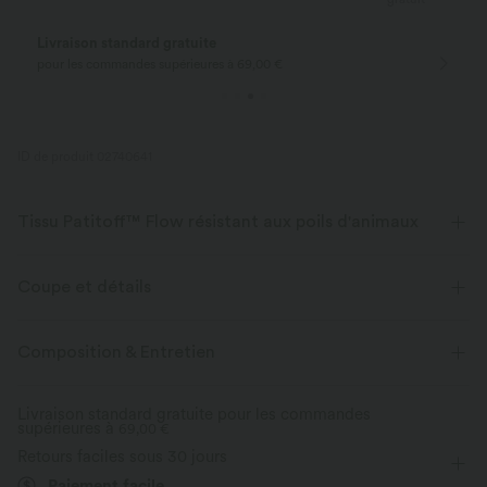
Retours gratuits
Retours faciles
uniquement pour les nouveaux
dans les 30 jours
clients en Allemagne
ID de produit 02740641
Tissu Patitoff™ Flow résistant aux poils d'animaux
Amoureux des animaux ! Restez élégant et sans poils toute la journée
avec notre tissu durable résistant aux poils d'animaux. Patitoff™ 2.0 est
Coupe et détails
en attente de brevet d'utilité américain créé par Halara.
Taille croisée
Poche arrière à la ceinture
Croisé
Composition & Entretien
Extensible dans les 4 sens
Tissu respirant
Enfilable
Yoga et Pilates
Couvre-pieds
Tissu résistant aux poils d’animaux
Livraison standard gratuite pour les commandes
supérieures à
Taille haute
69,00 €
Super évasé
Élasticité moyenne
Retours faciles sous 30 jours
Poils d’animaux faciles à retirer
Élasticité quatre directions
Skinny
Paiement facile