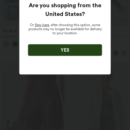
Are you shopping from the
United States
?
Or
Stay here
, after choosing this option, some
products may no longer be available for delivery
39,95 €
29,95 €
32,95 €
to your location.
Jupe mi-longue fluide et évasée, taille
Achetez-en 3, payez-en 2 ; achetez-en
haute à cordon, empiècement en mesh
6, payez-en 4
+15
contrastant, poche 2-en-1, style
Halara UltraSculpt™ Leggings
décontracté
YES
d'entraînement sculptants taille haute,
effet ventre plat, avec poche
Promo
Promo