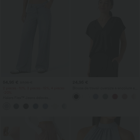
54,95 €
24,95 €
57,95 €
2 pièces -10%, 3 pièces -15%, 4 pièces
Blouse de travail oversize à encolure en
-20%
V, manches courtes, en tissu
anti‑froissage
Halara Flex™ Jeans délavés
décontractés, coupe baggy à jambe
+5
large, taille basse asymétrique, poches
zippées