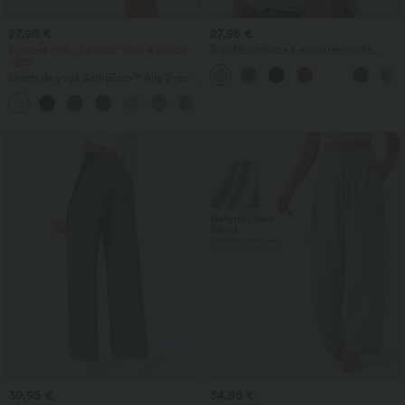
27,95 €
27,95 €
2 pièces -10%, 3 pièces -15%, 4 pièces
Top décontracté à encolure ronde,
-20%
manches chauve-souris et coupe ample
Shorts de yoga SoftlyZero™ Airy 2-en-1
InstantCool, super taille haute, 7" avec
+23
poches
39,95 €
34,95 €