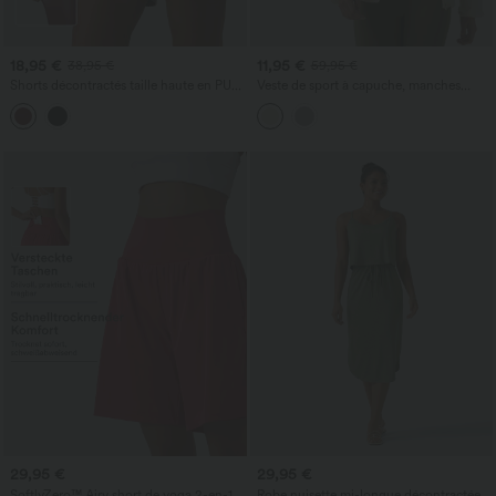
18,95 €
11,95 €
38,95 €
59,95 €
Shorts décontractés taille haute en PU
Veste de sport à capuche, manches
extensible avec poches
longues, ourlet à volants avec poches -
UPF40+
29,95 €
29,95 €
SoftlyZero™ Airy short de yoga 2-en-1,
Robe nuisette mi-longue décontractée à