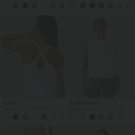
manches courtes
haute, coupe fuselée et tissu gaufré,
+9
avec poches
32,95 €
20,95 €
24,95 €
Débardeur de yoga InstantCool à
Débardeur de yoga à col rond, à
encolure en U et ourlet arrondi –
fronces, effet rafraîchissant - UPF50+
UPF50+