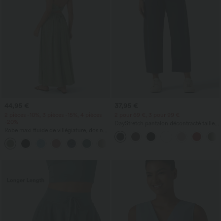
44,95 €
37,95 €
2 pièces -10%, 3 pièces -15%, 4 pièces
2 pour 69 €, 3 pour 99 €
-20%
DayStretch pantalon décontracté taille
Robe maxi fluide de villégiature, dos nu
haute à jambe en forme de tonneau
torsadé, fendue, avec poches
avec poches
+8