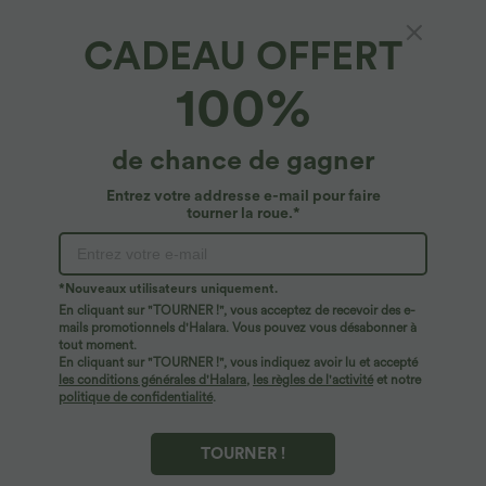
CADEAU OFFERT
Flux Patitoff™*
100%
Patitoff™ Flow — legging taille haute croisé,
à poches, résistant aux poils d'animaux
4.7
(
10
)
de chance de gagner
44,95 €
Entrez votre addresse e-mail pour faire
tourner la roue.*
*Nouveaux utilisateurs uniquement.
En cliquant sur "TOURNER !", vous acceptez de recevoir des e-
mails promotionnels d'Halara. Vous pouvez vous désabonner à
tout moment.
En cliquant sur "TOURNER !", vous indiquez avoir lu et accepté
les conditions générales d'Halara
,
les règles de l'activité
et notre
politique de confidentialité
.
TOURNER !