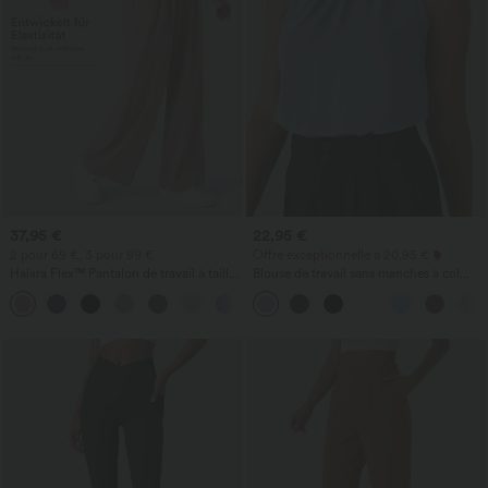
37,95 €
22,95 €
2 pour 69 €, 3 pour 99 €
Offre exceptionnelle à 20,95 €
Halara Flex™ Pantalon de travail à taille
Blouse de travail sans manches à col
haute, jambe large, avec poches, en
halter, dos avec ouverture en goutte
+20
maille gaufrée
d'eau et ourlet arrondi