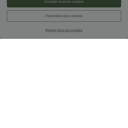
Accepter tous les cookies
Paramètres des cookies
Rejeter tous les cookies
24,95 €
62,95 €
2 pièces -10%, 3 pièces -15%, 4 pièces
Halara Flex™ Jeans baggy décontracté
-20%
asymétrique, taille haute, effet délavé,
avec poches
Everyday SoftlyZero™ jupe mini de
tennis aérée à pans croisés 2-en-1 avec
+25
poche latérale et toucher frais - Lucid-
UPF50+