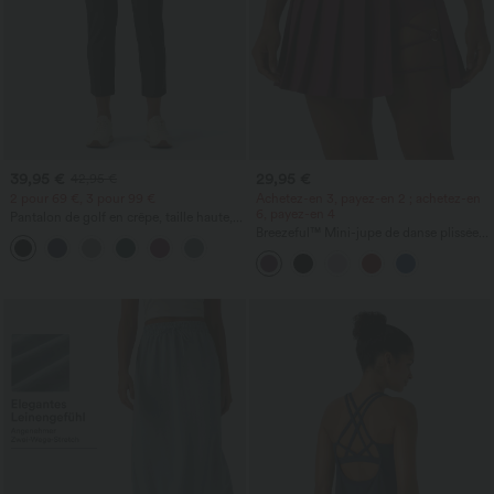
39,95 €
29,95 €
42,95 €
2 pour 69 €, 3 pour 99 €
Achetez-en 3, payez-en 2 ; achetez-en
6, payez-en 4
Pantalon de golf en crêpe, taille haute,
coupe fuselée, avec poches
Breezeful™ Mini-jupe de danse plissée
taille haute 2-en-1 à ourlet asymétrique,
à séchage rapide, avec poches —
longueur allongée