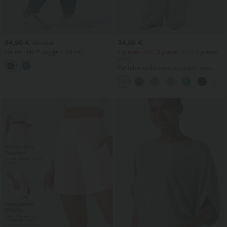
54,95 €
34,95 €
59,95 €
Halara Flex™ Joggers ballon
2 pièces -10%, 3 pièces -15%, 4 pièces
décontractés en jean, taille mi-haute,
-20%
avec poches
Pantalon taille haute à cordon avec
poches, jambe large et coupe ample,
style décontracté, effet lin