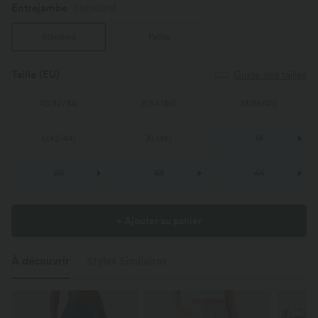
Entrejambe️
Standard
Standard
Petite
Taille
(EU)
Guide des tailles
XS
(
32/34
)
S
(
34/36
)
M
(
38/40
)
L
(
42/44
)
XL
(
46
)
1X
2X
3X
4X
+ Ajouter au panier
À découvrir
Styles Similaires