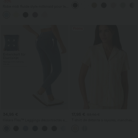
-20%
pour le travail 4'' avec poches
Robe midi fluide style milkmaid pour les
vacances, encolure carrée, sans
manches, dos nu à lanières croisées,
froncée, avec soutien-gorge intégré
Promo
34,95 €
17,95 €
33,95 €
Halara Flex™ Leggings décontractés en
T-shirt de détente à rayures, manches
jean à taille haute avec poches
courtes, avec poche