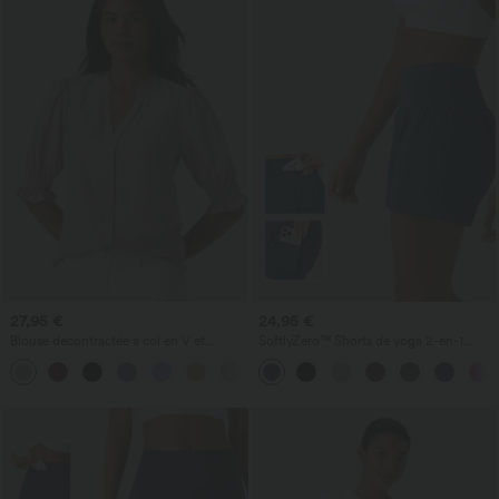
27,95 €
24,95 €
Blouse décontractée à col en V et
SoftlyZero™ Shorts de yoga 2-en-1
manches courtes bouffantes
InstantCool, super taille haute, aérés, 5''
avec poches — longueur allongée