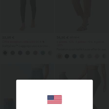
22,95 €
34,95 €
37,95 €
Offre exceptionnelle à 20,95 €
2 pièces -10%, 3 pièces -15%, 4 pièces
-20%
SoftlyZero™ Leggings unis à poche
croisée-UPF50+
Pantalon court taille haute effet lin avec
+16
poche zippée