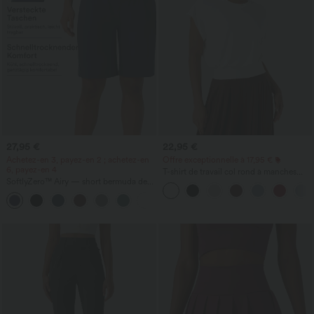
27,95 €
22,95 €
Achetez-en 3, payez-en 2 ; achetez-en
Offre exceptionnelle à 17,95 €
6, payez-en 4
T-shirt de travail col rond à manches
SoftlyZero™ Airy — short bermuda de
chauve-souris courtes
yoga taille haute avec poches,
+16
technologie InstantCool