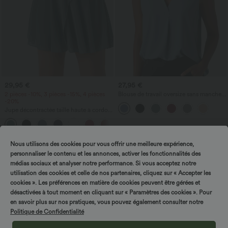
29,95 €
27,95 €
2 pièces -10%, 3 pièces -15%, 4 pièces
Blouse de travail oversize sans manches,
-20%
col en V, anti‑froissement
Jupe décontractée taille haute à cordon,
empiècement en mesh contrastant,
poche 2-en-1, mini évasée et fluide —
longueur allongée
Nous utilisons des cookies pour vous offrir une meilleure expérience,
personnaliser le contenu et les annonces, activer les fonctionnalités des
Tournez & gagnez !
médias sociaux et analyser notre performance. Si vous acceptez notre
utilisation des cookies et celle de nos partenaires, cliquez sur « Accepter les
cookies ». Les préférences en matière de cookies peuvent être gérées et
désactivées à tout moment en cliquant sur « Paramètres des cookies ». Pour
en savoir plus sur nos pratiques, vous pouvez également consulter notre
Politique de Confidentialité