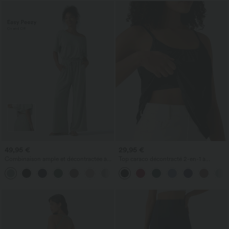
49,95 €
29,95 €
Combinaison ample et décontractée à
Top caraco décontracté 2-en-1 à
col bateau, manches courtes et cordon,
bretelles réglables, froncé, avec soutien-
avec poches - édition Easy Peezy
gorge intégré