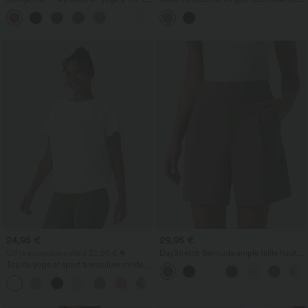
super taille haute, InstantCool, 9" avec
cordon, ourlet fendu incurvé
+10
poches
24,95 €
29,95 €
Offre exceptionnelle à 22,95 €
DayStretch Bermuda ample taille haute
7'' de travail avec poches
Top de yoga et sport à encolure ronde,
manches courtes, à fronces, effet
+11
rafraîchissant au toucher - UPF50+