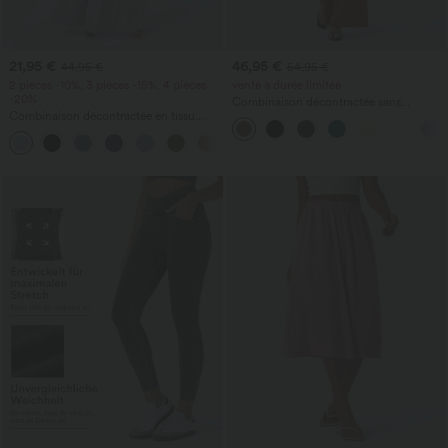
21,95 €
46,95 €
44,95 €
54,95 €
2 pièces -10%, 3 pièces -15%, 4 pièces
vente à durée limitée
-20%
Combinaison décontractée sans
Combinaison décontractée en tissu
manches à dos en U avec poches
gaufré, col en V, manches courtes,
+5
poches latérales, jambes larges et coupe
fluide