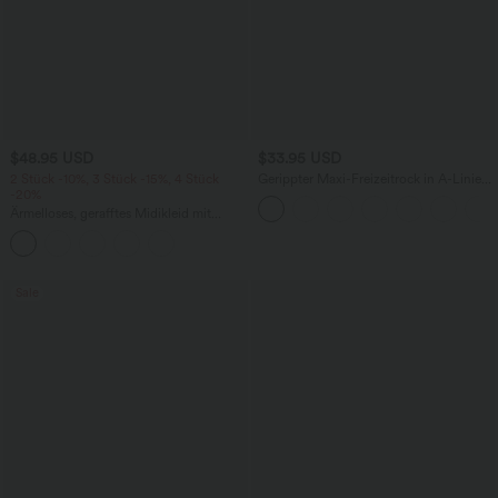
$48.95 USD
$33.95 USD
2 Stück -10%, 3 Stück -15%, 4 Stück
Gerippter Maxi-Freizeitrock in A-Linie
-20%
mit hohem Bund und Schlitzsaum
Ärmelloses, gerafftes Midikleid mit
eckigem Ausschnitt, integriertem BH
und überkreuztem Rückendesign
Sale