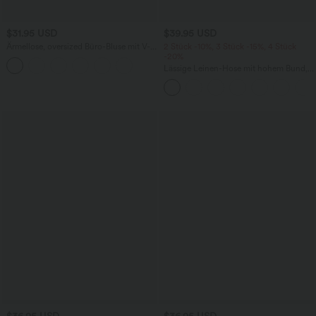
$31.95 USD
$39.95 USD
Ärmellose, oversized Büro-Bluse mit V-
2 Stück -10%, 3 Stück -15%, 4 Stück
Ausschnitt - knitterfrei
-20%
Lässige Leinen-Hose mit hohem Bund,
Kordelzug, weitem Bein und Taschen
$36.95 USD
$36.95 USD