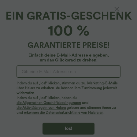
EIN GRATIS-GESCHENK
Lässige Paperbag-Shorts mit Leinengefühl,
100 %
hohem Bund, Seitentaschen, Kordelzug und
weitem Bein
$36.95 USD
GARANTIERTE PREISE!
Einfach deine E-Mail-Adresse eingeben,
um das Glücksrad zu drehen.
Indem du auf „los!“ klicken, stimmen du zu, Marketing-E-Mails
über Halara zu erhalten. du können Ihre Zustimmung jederzeit
widerrufen.
Indem du auf „los!“ klicken, haben du
die Allgemeinen Geschäftsbedingungen
und
die Aktivitätsregeln von Halara
gelesen und stimmen ihnen zu
und
erkennen die Datenschutzrichtlinie von Halara an
.
los!