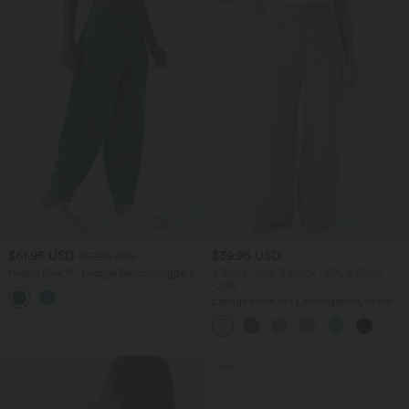
Sale
$61.95 USD
$39.95 USD
$67.95 USD
Halara Flex™ - Lässige Ballon-Joggers
2 Stück -10%, 3 Stück -15%, 4 Stück
aus Denim mit mittelhohem Bund und
-20%
mehreren Taschen
Lässige Hose mit Leinengefühl, hoher
Taille, Kordelzug an der Seite und
weitem Bein
Sale