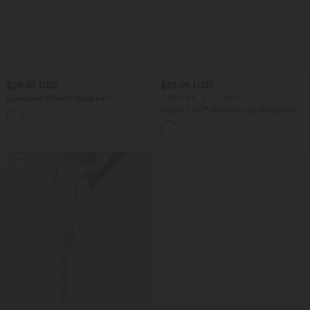
$28.95 USD
$42.95 USD
Oversized Arbeits-Bluse mit V-
2 für 69 €, 3 für 99 €
Ausschnitt und kurzen Ärmeln -
Halara Flex™ dehnbare Stoffhose mit
+1
knitterfrei
hohem Bund, Waffelmuster,
Seitentaschen und weitem Bein
Sale