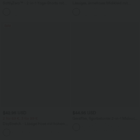
SoftlyZero™ - 2-in-1 Yoga-Shorts mit
Lässiges, ärmelloses Midikleid mit
hohem Crossover-Bund, mehreren
Rundhalsausschnitt, integriertem BH
Taschen und Ösen - schnelltrocknend,
und Rüschensaum
7,6 cm
Sale
$42.95 USD
$44.95 USD
2 für 69 €, 3 für 99 €
Geraffter, figurbetonter 2-in-1 Midirock
aus Kunstleder mit hohem Bund und
DayStretch - Lässige Hose mit hohem
abgerundetem Saum
Bund, Seitentaschen und Barrel-Leg
+5