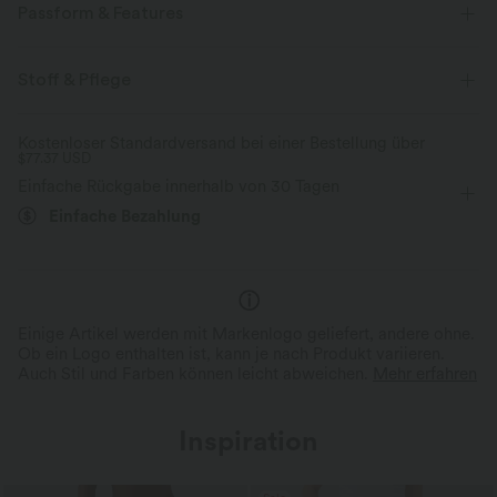
Passform & Features
flacher Bund
Seitentaschen
Wellenkante
Raffung
Stoff & Pflege
überziehen
Kordelzug
lässig
17,5 cm
Kostenloser Standardversand bei einer Bestellung über
$77.37 USD
mit hohem Bund
weites Bein
Einfache Rückgabe innerhalb von 30 Tagen
Einfache Bezahlung
Einige Artikel werden mit Markenlogo geliefert, andere ohne.
Ob ein Logo enthalten ist, kann je nach Produkt variieren.
Auch Stil und Farben können leicht abweichen.
Mehr erfahren
Inspiration