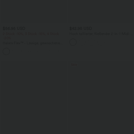
$56.95 USD
$42.95 USD
2 Stück -10%, 3 Stück -15%, 4 Stück
Hoch taillierter, fließender 2-in-1-Midi-
-20%
Tanzrock mit Seitentasche
Halara Flex™ - Lässige, gewaschene
Baggy-Jeans aus drapiertem Lyocell mit
mittelhohem Bund, mehreren Taschen
und weitem Bein
Sale