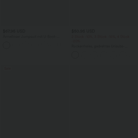
$67.95 USD
$50.95 USD
Ärmelloser Jumpsuit mit U-Boot-
2 Stück -10%, 3 Stück -15%, 4 Stück
Ausschnitt, Seitentaschen, seitlichen
-20%
+8
Bindebändern, Streifen und InstantCool
Rückenfreies, gedrehtes Urlaubs-
- Easy Peezy Edition
Maxikleid mit Seitentaschen und Schlitz
Sale