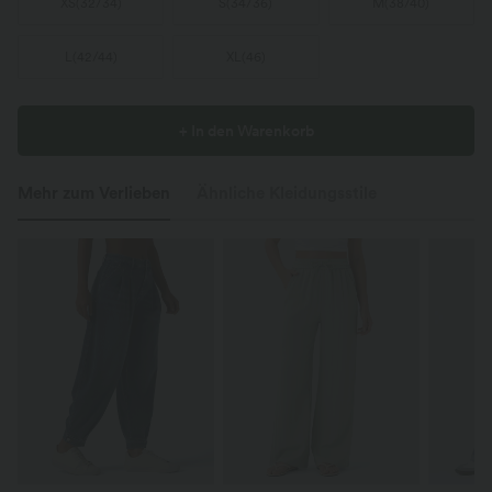
XS
(
32/34
)
S
(
34/36
)
M
(
38/40
)
L
(
42/44
)
XL
(
46
)
+ In den Warenkorb
Mehr zum Verlieben
Ähnliche Kleidungsstile