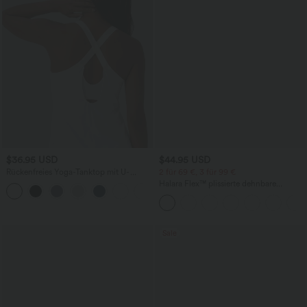
$36.95 USD
$44.95 USD
Rückenfreies Yoga-Tanktop mit U-
2 für 69 €, 3 für 99 €
Ausschnitt, überkreuzten Trägern und
Halara Flex™ plissierte dehnbare
abgerundetem Saum
Stoffhose mit hohem Bund,
Seitentaschen und geradem Bein
Sale