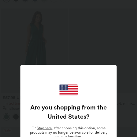
$57.95 USD
$44.95 USD
$67.95 USD
limited time sale
Halara Flex™ - Lässige Baggy-Denim-
Are you shopping from the
Shorts mit hohem Crossover-Bund und
Ärmelloser, geraffter Party-Jumpsuit mit
mehreren Taschen
V-Ausschnitt, Seitentaschen und
United States
?
+7
unsichtbarem Reißverschluss - pipi-
praktisch
Or
Stay here
, after choosing this option, some
Sale
Sale
products may no longer be available for delivery
to your location.