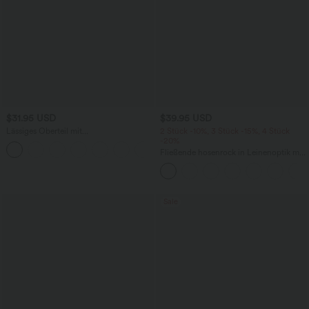
$31.95 USD
$39.95 USD
Lässiges Oberteil mit
2 Stück -10%, 3 Stück -15%, 4 Stück
Rundhalsausschnitt und
-20%
+1
Fledermausärmeln
Fließende hosenrock in Leinenoptik mit
mittelhohem Bund, Seitentaschen und
weitem Bein
Sale