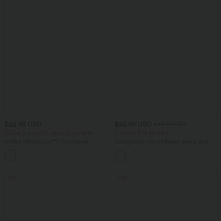
$42.95 USD
$44.95 USD
$48.95 USD
Nimm 3, zahle 2; nimm 6, zahle 4
2 für 69 €, 3 für 99 €
Halara UltraSculpt™ - Formende
Schlaghose mit mittlerem Bund und
Workout-Leggings mit hohem Bund,
seitlichen Reißverschlusstaschen
+13
Seitentaschen, Booty-Scrunch und
Bauchkontrolle
Sale
Sale