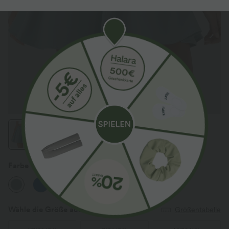
Farbe
Morning Dew Green
Sale
Wähle die Größe aus
(EU)
Größentabelle