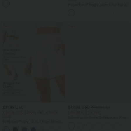
Halara Flex™ Baggy Jeans Low Rise mit
Knopf und Reißverschluss, mehreren
Taschen, weitem Bein
Sale
Sale
$31.95 USD
$44.95 USD
$48.95 USD
2 Stück -10%, 3 Stück -15%, 4 Stück
2 für 69 €, 3 für 99 €
-20%
Schmal zulaufende Golfhose aus Krepp
Softlyzero™ Airy - 2-in-1 Yoga-Shorts
mit hohem Bund und Seitentaschen
mit superhohem Bund, mehreren
+23
Taschen und InstantCool - 17,78 cm