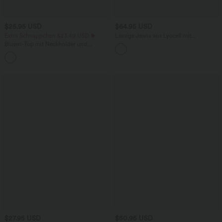
$25.95 USD
$64.95 USD
Extra Schnäppchen $23.49 USD
Lässige Jeans aus Lyocell mit
mittelhohem Bund, mehreren Taschen
Blusen-Top mit Neckholder und
und Kordelzug
Schlüssellochausschnitt, plissiert,
+3
ärmellos, abgerundeter Saum
$27.95 USD
$50.95 USD