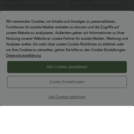
Lässige, geraffte Shorts mit hohem
Halara Flex™ Arbeitsleggings aus
Bund, mehreren Taschen und Poka-Dots
elastischem Strick-Denim mit hohem
- 7,6 cm
Bund und mehreren Taschen
Wir verwenden Cookies, um Inhalte und Anzeigen zu personalisieren,
Funktionen für soziale Medien anbieten zu können und die Zugriffe auf
unsere Website zu analysieren. Außerdem geben wir Informationen zu Ihrer
Nutzung unserer Website an unsere Partner für soziale Medien, Werbung und
Analysen weiter. Um mehr über unsere Cookie-Richtlinien zu erfahren oder
DREH & GEWINNE!
um Ihre Cookies zu verwalten, gehen Sie bitte zu den Cookie-Einstellungen.
Datenschutzerklärung
Alle Cookies akzeptieren
Cookie-Einstellungen
Alle Cookies ablehnen
$33.95 USD
$56.95 USD
Lässiges, gerafftes 2-in-1 Cami-Top mit
Lässiger Jumpsuit mit U-Boot-
verstellbaren Trägern und integriertem
Ausschnitt, Seitentaschen, kurzen
BH
Ärmeln und Kordelzug - Easy Peezy
Edition