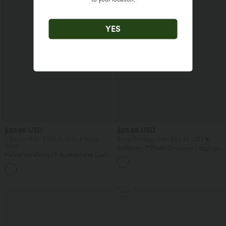
YES
$39.95 USD
$25.95 USD
2 Stück -10%, 3 Stück -15%, 4 Stück
Extra Schnäppchen $23.49 USD
-20%
Softlyzero™ Plush Crossover Leggings
Halara UltraSculpt™ Rückenfreies Lauf-
mit Taschen
Tanktop mit U-Ausschnitt und
+11
überkreuztem, abgerundetem Saum
Sale