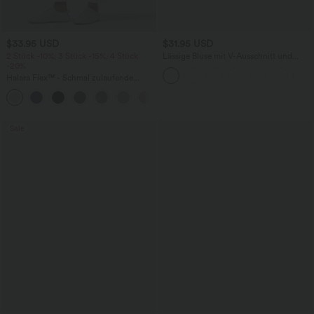
$33.95 USD
$31.95 USD
2 Stück -10%, 3 Stück -15%, 4 Stück
Lässige Bluse mit V-Ausschnitt und
-20%
kurzen Puffärmeln
Halara Flex™ - Schmal zulaufende
Bürohose mit hohem Bund,
+8
Seitentaschen und Waffelstoff
Sale