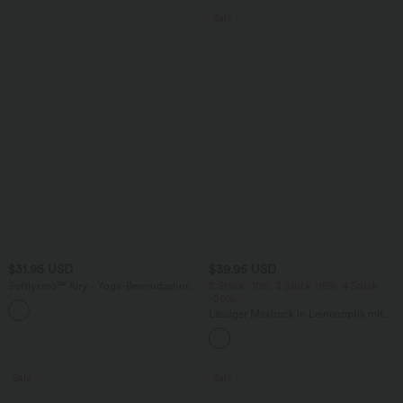
Sale
$31.95 USD
$39.95 USD
Softlyzero™ Airy - Yoga-Bermudashorts
2 Stück -10%, 3 Stück -15%, 4 Stück
mit hohem Bund, mehreren Taschen
-20%
+16
und InstantCool
Lässiger Maxirock in Leinenoptik mit
hohem Bund und Kordelzug
Sale
Sale