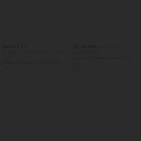
$44.95 USD
$52.95 USD
$61.95 USD
2 Stück -10%, 3 Stück -15%, 4 Stück
limited time sale
-20%
Lässiger, rückenfreier Jumpsuit mit
Lässige Cordhose mit mittelhohem
Seitentaschen
Bund, Reißverschluss und Seitentaschen
+7
Sale