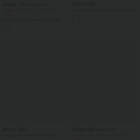
$42.95 USD
$27.95 USD
$50.95 USD
2 Stück -10%, 3 Stück -15%, 4 Stück
Yoga-Tanktop mit Rundhalsausschnitt,
-20%
Rüschen und InstantCool
Jumpsuit mit V-Ausschnitt, kurzen
Ärmeln, plissierten Seitentaschen und
+5
weitem Bein, fließendem Waffelmuster
Sale
$33.95 USD
$61.95 USD
$64.95 USD
Lässiges Midikleid mit Kordelzug,
2 Stück -10%, 3 Stück -15%, 4 Stück
Schlitz und geschwungenem Saum
-20%