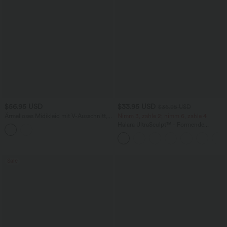
$56.95 USD
$33.95 USD
$36.95 USD
Ärmelloses Midikleid mit V-Ausschnitt,
Nimm 3, zahle 2; nimm 6, zahle 4
Seitentaschen und Reißverschluss
Halara UltraSculpt™ - Formende
Workout-Leggings mit hohem Bund,
Seitentaschen und Bauchkontrolle
Sale