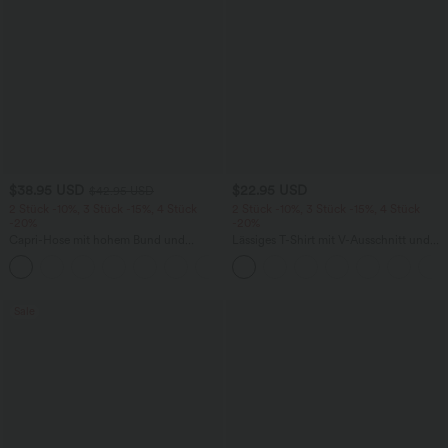
$38.95 USD
$22.95 USD
$42.95 USD
2 Stück -10%, 3 Stück -15%, 4 Stück
2 Stück -10%, 3 Stück -15%, 4 Stück
-20%
-20%
Capri-Hose mit hohem Bund und
Lässiges T-Shirt mit V-Ausschnitt und
Seitentaschen - leinenähnliches Material
kurzen Ärmeln
+7
Sale