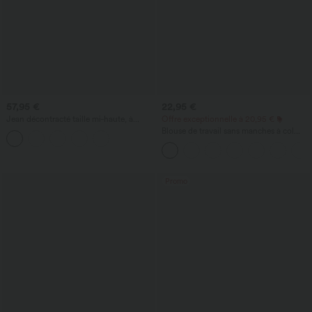
57,95 €
22,95 €
Jean décontracté taille mi‑haute, à
Offre exceptionnelle à 20,95 €
cordon de serrage, avec poches
Blouse de travail sans manches à col
halter, dos avec ouverture en goutte
d'eau et ourlet arrondi
Promo