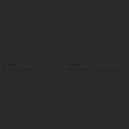
27,95 €
29,95 €
Blouse décontractée à col en V et
Robe nuisette mi-longue décontractée à
manches courtes bouffantes
cordon, ourlet fendu incurvé