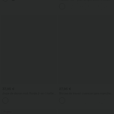
taille mi-haute, lyocell drapé, effet
délavé, jambe large, avec poches
37,95 €
27,95 €
Jupe de danse midi fluide 2-en-1 taille
Blouse de travail oversize sans manches,
haute avec poche
col en V, anti‑froissement
Promo