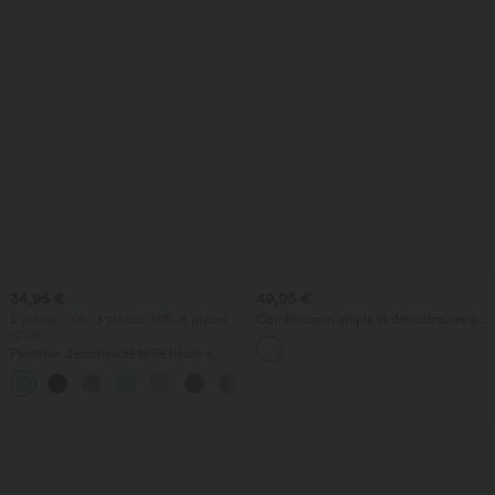
34,95 €
49,95 €
2 pièces -10%, 3 pièces -15%, 4 pièces
Combinaison ample et décontractée à
-20%
col bateau, manches courtes et cordon,
avec poches - édition Easy Peezy
Pantalon décontracté taille haute à
cordon, coupe large en mélange de lin,
+5
avec poches