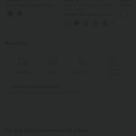
Halara Flex™ Joggers ballon
2 pièces -10%, 3 pièces -15%, 4
Débardeur
décontractés en jean, taille mi-
pièces -20%
à encolure
haute, avec poches
– UPF50
Pantalon taille haute à cordon
avec poches, jambe large et
coupe ample, style décontracté,
effet lin
Nos offres
Cadeau
Retour
Bons d'achat
Livraison
gratuit
Retours gratuits
Retours faciles
uniquement pour les nouveaux
dans les 30 jours
clients en Allemagne
Ce que notre communauté adore :