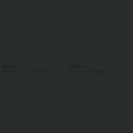
32,95 €
32,95 €
Shorts décontractés taille haute à pois,
Halara Flex™ leggings de travail en
effet froncé, 3'' avec poches
denim, taille haute, avec poches croisées
Promo