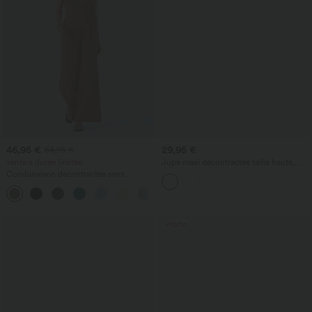
46,95 €
29,95 €
54,95 €
vente à durée limitée
Jupe maxi décontractée taille haute,
coupe trapèze (A-line) à ourlet côtelé
Combinaison décontractée sans
manches à dos en U avec poches
+10
Promo