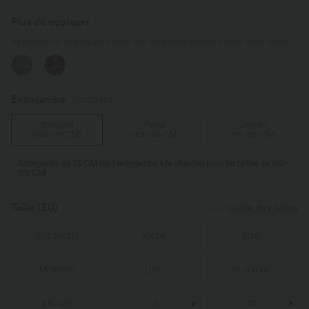
Plus de couleurs
Appuyez sur une couleur pour voir un article similaire dans cette teinte
Entrejambe️
Standard
Standard
Petite
Grande
(
160-170 CM
)
(
153-160 CM
)
(
170-180 CM
)
Entrejambe de 73 CM (de l'entrejambe à la cheville) pour les tailles de 160-
170 CM
Taille
(EU)
Guide des tailles
XXS
(
30/32
)
XS
(
34
)
S
(
36
)
M
(
38/40
)
L
(
42
)
XL
(
44/46
)
XXL
(
48
)
1X
2X