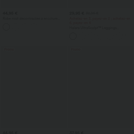
44,95 €
29,95 €
32,95 €
Robe midi décontractée à encolure
Achetez-en 3, payez-en 2 ; achetez-en
ronde, sans manches, avec soutien-
6, payez-en 4
gorge intégré et ourlet à volants
Halara UltraSculpt™ Leggings
d'entraînement sculptants taille haute,
effet ventre plat, avec poche
Promo
Promo
44,95 €
37,95 €