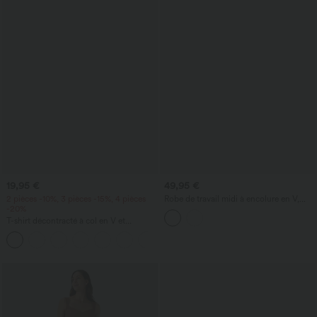
19,95 €
49,95 €
2 pièces -10%, 3 pièces -15%, 4 pièces
Robe de travail midi à encolure en V,
-20%
sans manches, à fermeture éclair à
double sens, avec poches
T-shirt décontracté à col en V et
manches courtes
+9