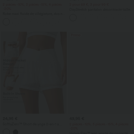
2 pièces -10%, 3 pièces -15%, 4 pièces
2 pour 69 €, 3 pour 99 €
-20%
DayStretch pantalon décontracté taille
Robe maxi fluide de villégiature, dos nu
haute à jambe en forme de tonneau
torsadé, fendue, avec poches
avec poches
+8
Promo
24,95 €
49,95 €
SoftlyZero™ Short de yoga 2-en-1 à
2 pièces -10%, 3 pièces -15%, 4 pièces
œillets, taille haute croisée, à séchage
-20%
rapide, 3'' avec poches
Halara Flex™ jean ample décontracté