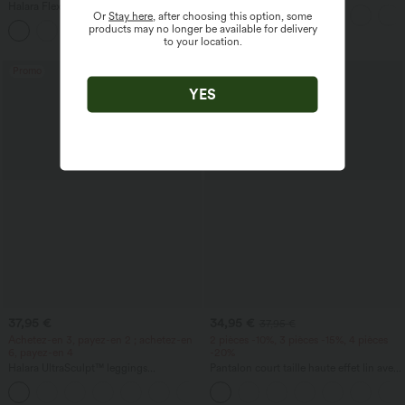
encolure bateau, côtés noués, toucher
Halara Flex™ DayStretch pantalon flare
Or
Stay here
, after choosing this option, some
frais, rayée, avec poches — Édition Easy
de travail, taille mi-haute, poche latérale
products may no longer be available for delivery
Peezy
+12
zippée
to your location.
Promo
Promo
YES
37,95 €
34,95 €
37,95 €
Achetez-en 3, payez-en 2 ; achetez-en
2 pièces -10%, 3 pièces -15%, 4 pièces
6, payez-en 4
-20%
Halara UltraSculpt™ leggings
Pantalon court taille haute effet lin avec
d'entraînement taille haute — fronces
poche zippée
+13
liftantes pour le fessier, maintien gainant