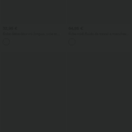
32,95 €
64,95 €
Robe débardeur mi-longue, unie et
Robe midi fluide de travail à manches
décontractée, sans manches, à encolure
chauve‑souris, à effet gainant, avec
ronde, avec poches.
poches