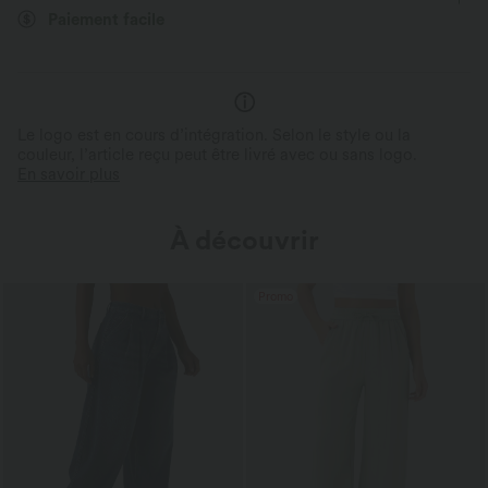
Taille moyenne
Jambe droite
Élasticité bidirectionnelle
Paiement facile
Confortable au toucher
Détails stylés
Tissu en velours côtelé extensible et
Ourlets retroussés pour un styl
respirant d'inspiration rétro.
modulable ou une allure plus 
Le logo est en cours d’intégration. Selon le style ou la
couleur, l’article reçu peut être livré avec ou sans logo.
En savoir plus
À découvrir
Promo