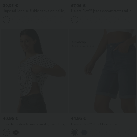
39,95 €
57,95 €
Jupe mi-longue fluide et évasée, taille
Halara Flex™ jeans décontractés taille
haute à cordon, empiècement en mesh
basse, poches zippées et jambes en
+15
contrastant, poche 2-en-1, style
forme de tonneau
décontracté
40,95 €
44,95 €
Top décontracté une épaule, manches
Halara Flex™ short bermuda
courtes, ourlet arrondi hi-low,
décontracté en jean lavé, taille haute,
soutien‑gorge intégré, motif à pois
avec poches et ourlet roulotté