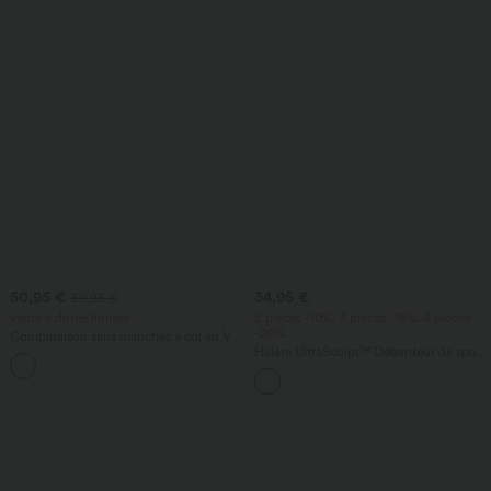
50,95 €
34,95 €
59,95 €
vente à durée limitée
2 pièces -10%, 3 pièces -15%, 4 pièces
-20%
Combinaison sans manches à col en V
avec poche froncée - Easy Peezy
Halara UltraSculpt™ Débardeur de sport
+7
à col rond et ourlet arrondi