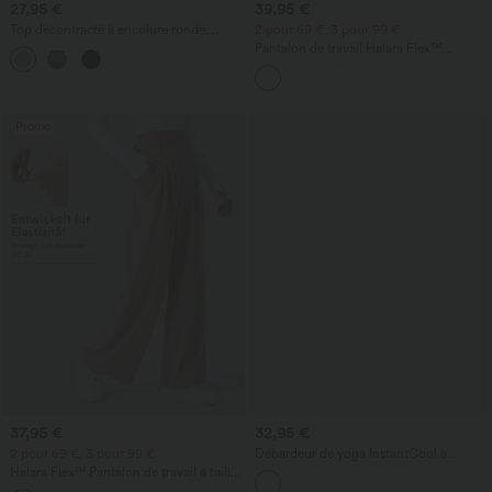
27,95 €
39,95 €
Top décontracté à encolure ronde,
2 pour 69 €, 3 pour 99 €
manches chauve-souris et coupe ample
Pantalon de travail Halara Flex™
+1
DayStretch à taille haute, avec poches et
coupe droite
Promo
37,95 €
32,95 €
2 pour 69 €, 3 pour 99 €
Débardeur de yoga InstantCool à
encolure en U et ourlet arrondi –
Halara Flex™ Pantalon de travail à taille
UPF50+
haute, jambe large, avec poches, en