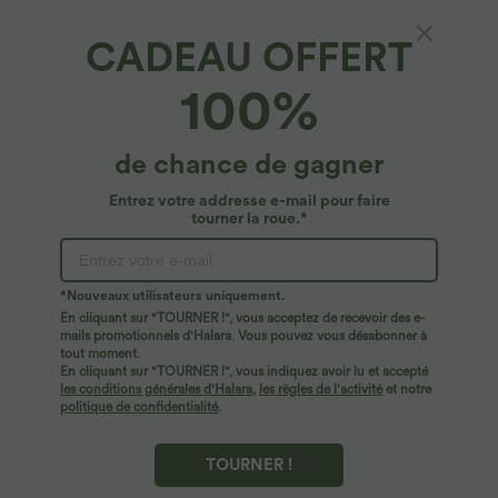
CADEAU OFFERT
Pantalon décontracté en velours côtelé, taille
100%
mi-haute, poche zippée
4.2
(
1922
)
de chance de gagner
39,95 €
2 Stück -10%, 3 Stück -15%, 4 Stück -20%
Entrez votre addresse e-mail pour faire
tourner la roue.*
*Nouveaux utilisateurs uniquement.
En cliquant sur "TOURNER !", vous acceptez de recevoir des e-
mails promotionnels d'Halara. Vous pouvez vous désabonner à
tout moment.
En cliquant sur "TOURNER !", vous indiquez avoir lu et accepté
les conditions générales d'Halara
,
les règles de l'activité
et notre
politique de confidentialité
.
TOURNER !