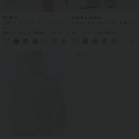
27,95 €
54,95 €
57,95 €
2 pièces -10%, 3 pièces -15%, 4 pièces
2 pièces -10%, 3 pièces -15%, 4 pièces
-20%
-20%
Shorts de yoga SoftlyZero™ Airy 2-en-1
Halara Flex™ Jeans délavés
InstantCool, super taille haute, 7" avec
décontractés, coupe baggy à jambe
+23
poches
large, taille basse asymétrique, poches
zippées
Promo