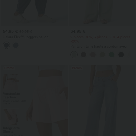
54,95 €
34,95 €
59,95 €
Halara Flex™ Joggers ballon
2 pièces -10%, 3 pièces -15%, 4 pièces
décontractés en jean, taille mi-haute,
-20%
avec poches
Pantalon taille haute à cordon avec
poches, jambe large et coupe ample,
style décontracté, effet lin
Promo
Promo