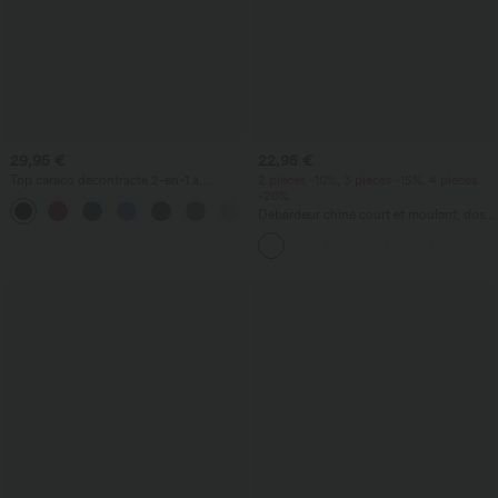
29,95 €
22,95 €
Top caraco décontracté 2-en-1 à
2 pièces -10%, 3 pièces -15%, 4 pièces
bretelles réglables, froncé, avec soutien-
-20%
gorge intégré
Débardeur chiné court et moulant, dos
nu, à bretelles torsadées avec boucle
réglable, style décontracté