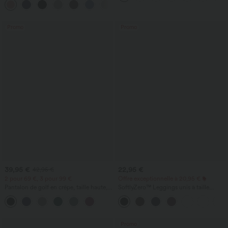
+20
maille gaufrée
Promo
Promo
39,95 €
22,95 €
42,95 €
2 pour 69 €, 3 pour 99 €
Offre exceptionnelle à 20,95 €
Pantalon de golf en crêpe, taille haute,
SoftlyZero™ Leggings unis à taille
coupe fuselée, avec poches
croisée avec poche
Promo