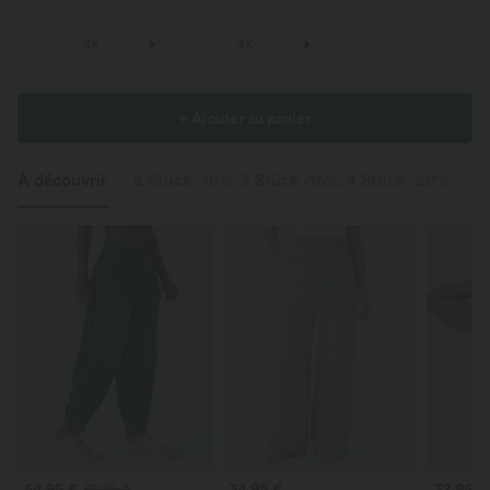
3X
4X
+ Ajouter au panier
À découvrir
2 Stück -10%, 3 Stück -15%, 4 Stück -20%
St
54,95 €
34,95 €
32,95 €
59,95 €