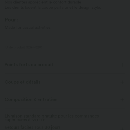
Nos clientes apprécient le confort durable
Les clients louent la coupe parfaite et le design stylé.
Pour :
Made for casual activities
ID de produit 02644290
Points forts du produit
Coupe et détails
Pour : les activités décontractées
Coupe ample
Composition & Entretien
Taille plate
Poches latérales
Ourlet roulotté
Livraison standard gratuite pour les commandes
supérieures à
Plissé irrégulier
69,00 €
Braguette zippée
Couvre-pieds
Retours faciles sous 30 jours