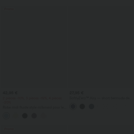
du ventre et poche
Promo
42,95 €
27,95 €
2 pièces -10%, 3 pièces -15%, 4 pièces
SoftlyZero™ Airy — short bermuda de
-20%
yoga taille haute avec poches,
technologie InstantCool
Robe midi fluide style milkmaid pour les
vacances, encolure carrée, sans
manches, dos nu à lanières croisées,
froncée, avec soutien-gorge intégré
Promo