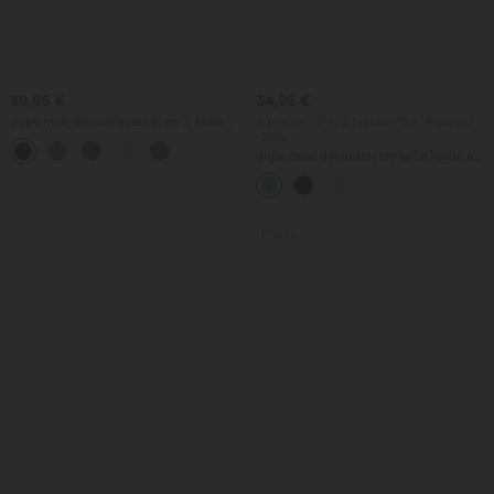
39,95 €
34,95 €
Jupe midi décontractée 2-en-1, taille
2 pièces -10%, 3 pièces -15%, 4 pièces
haute à effet gainant, froncée avec
-20%
ourlet arrondi, en polaire et PU
Jupe maxi décontractée taille haute à
cordon, effet lin
Promo