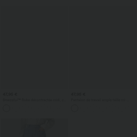
47,95 €
47,95 €
Breezeful™ Robe décontractée midi, col
Pantalon de travail ample taille mi-
en V, manches courtes, poche, nouage
haute, coupe « barrel » (jambe en forme
+9
au dos, séchage rapide - longueur
de tonneau) avec poches
allongée