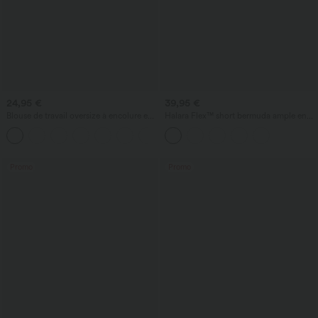
24,95 €
39,95 €
Blouse de travail oversize à encolure en
Halara Flex™ short bermuda ample en
V, manches courtes, en tissu
denim, taille haute croisée avec effet
+1
anti‑froissage
gainant sur le ventre, avec poches.
Promo
Promo