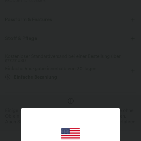
PRODUKT ID: 02768616
Passform & Features
flacher Bund
Seitentaschen
Plissiert
Knopfleiste
Stoff & Pflege
lässig
7/8-Länge
mit mittlerem Bund
Kostenloser Standardversand bei einer Bestellung über
$77.37 USD
Lockerer Passform
Einfache Rückgabe innerhalb von 30 Tagen
Einfache Bezahlung
Einige Artikel werden mit Markenlogo geliefert, andere ohne.
Ob ein Logo enthalten ist, kann je nach Produkt variieren.
Auch Stil und Farben können leicht abweichen.
Mehr erfahren
Inspiration