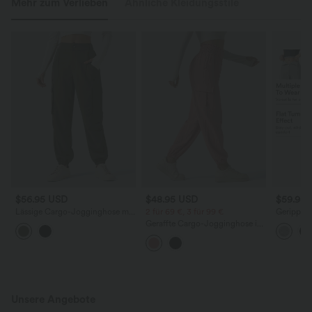
Mehr zum Verlieben
Ähnliche Kleidungsstile
$56.95 USD
$48.95 USD
$59.95
Lässige Cargo-Jogginghose mit
2 für 69 €, 3 für 99 €
Gerippte,
mittelhohem Bund und
Joggingh
Geraffte Cargo-Jogginghose in
mehreren Taschen
Gesäßtas
Leinenoptik mit hohem Bund
Bauchkont
und mehreren Taschen
Unsere Angebote