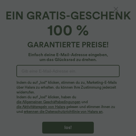
EIN GRATIS-GESCHENK
Lässige Jogginghose mit mittelhohem Bund,
100 %
Knopfleiste, Reißverschluss und Seitentasche
4.2
(
691
)
GARANTIERTE PREISE!
$48.95 USD
Einfach deine E-Mail-Adresse eingeben,
um das Glücksrad zu drehen.
Indem du auf „los!“ klicken, stimmen du zu, Marketing-E-Mails
über Halara zu erhalten. du können Ihre Zustimmung jederzeit
widerrufen.
Indem du auf „los!“ klicken, haben du
die Allgemeinen Geschäftsbedingungen
und
die Aktivitätsregeln von Halara
gelesen und stimmen ihnen zu
und
erkennen die Datenschutzrichtlinie von Halara an
.
los!