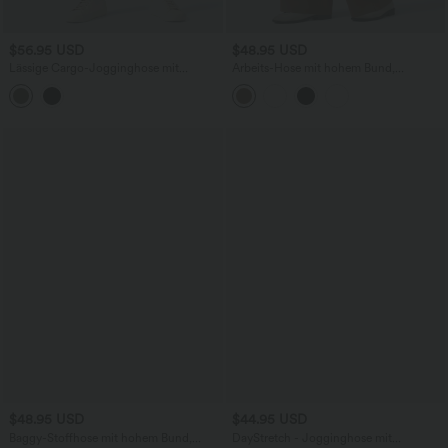
$56.95 USD
$48.95 USD
Lässige Cargo-Jogginghose mit
Arbeits-Hose mit hohem Bund,
mittelhohem Bund und mehreren
Seitentaschen und weitem Bein
Taschen
$48.95 USD
$44.95 USD
Baggy-Stoffhose mit hohem Bund,
DayStretch - Jogginghose mit