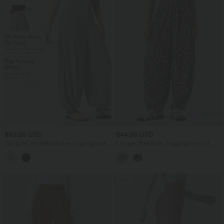
$59.95 USD
$44.95 USD
Gerippte, hochelastische Jogginghose
Lässige, fließende Jogginghose mit
mit hohem Bund, Gesäßtaschen und
hohem Bund, Seitentaschen,
Bauchkontrolle
Leopardenmuster und Waffelstruktur
Sale