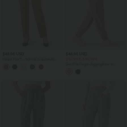
$48.95 USD
$48.95 USD
Halara Flex™ - Schmal zulaufende
2 für 69 €, 3 für 99 €
Arbeits-Hose mit hohem Bund und
Geraffte Cargo-Jogginghose in
Seitentaschen
Leinenoptik mit hohem Bund und
mehreren Taschen