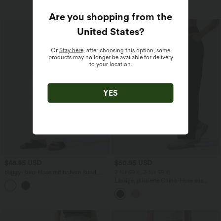
Are you shopping from the
Sale
United States
?
Or
Stay here
, after choosing this option, some
products may no longer be available for delivery
to your location.
YES
$48.95 USD
$50.95 USD
Baggy-Büro-Hose mit hohem Bund,
2 für 69 €, 3 für 99 €
Seitentaschen und Barrel-Leg
Lässige, plissierte Chino-Hose aus
Baumwolle mit hohem Bund,
Seitentaschen und geradem Bund