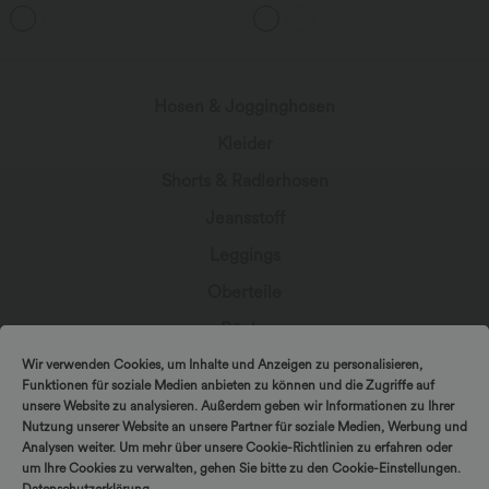
Seitentaschen und Karomuster
mittelhohem Bund, mehreren Taschen
und Kordelzug
Hosen & Jogginghosen
Kleider
Shorts & Radlerhosen
Jeansstoff
Leggings
Oberteile
Röcke
Overalls
Wir verwenden Cookies, um Inhalte und Anzeigen zu personalisieren,
Funktionen für soziale Medien anbieten zu können und die Zugriffe auf
Große Größen
unsere Website zu analysieren. Außerdem geben wir Informationen zu Ihrer
Nutzung unserer Website an unsere Partner für soziale Medien, Werbung und
Jacken & Blazer
Analysen weiter. Um mehr über unsere Cookie-Richtlinien zu erfahren oder
um Ihre Cookies zu verwalten, gehen Sie bitte zu den Cookie-Einstellungen.
Bademode