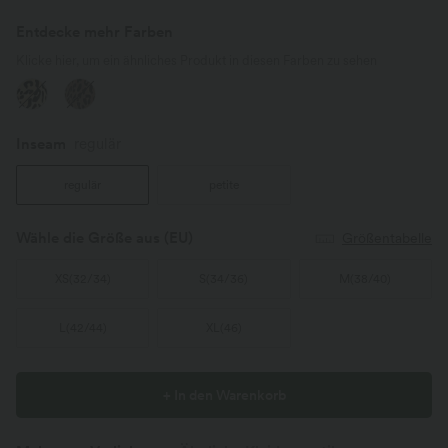
Entdecke mehr Farben
Klicke hier, um ein ähnliches Produkt in diesen Farben zu sehen
Inseam️
regulär
regulär
petite
Wähle die Größe aus
(EU)
Größentabelle
XS
(
32/34
)
S
(
34/36
)
M
(
38/40
)
L
(
42/44
)
XL
(
46
)
+ In den Warenkorb