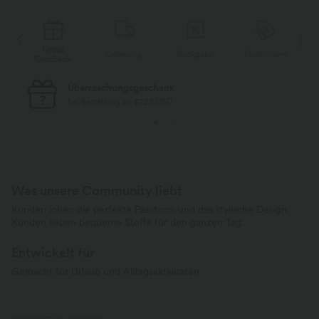
Gratis
e
Lieferung
Rückgabe
Gutscheine
Geschenk
Überraschungsgeschenk
bei Bestellung ab $223 USD
Was unsere Community liebt
Kunden loben die perfekte Passform und das stylische Design.
Kunden lieben bequeme Stoffe für den ganzen Tag.
Entwickelt für
Gemacht für Urlaub und Alltagsaktivitäten