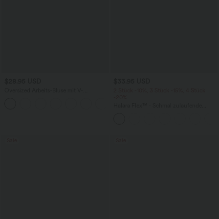
$28.95 USD
$33.95 USD
Oversized Arbeits-Bluse mit V-
2 Stück -10%, 3 Stück -15%, 4 Stück
Ausschnitt und kurzen Ärmeln -
-20%
+1
knitterfrei
Halara Flex™ - Schmal zulaufende
Bürohose mit hohem Bund,
Seitentaschen und Waffelstoff
Sale
Sale