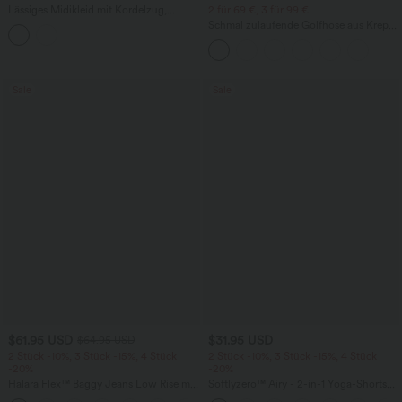
Lässiges Midikleid mit Kordelzug,
2 für 69 €, 3 für 99 €
Schlitz und geschwungenem Saum
Schmal zulaufende Golfhose aus Krepp
mit hohem Bund und Seitentaschen
Sale
Sale
$61.95 USD
$31.95 USD
$64.95 USD
2 Stück -10%, 3 Stück -15%, 4 Stück
2 Stück -10%, 3 Stück -15%, 4 Stück
-20%
-20%
Halara Flex™ Baggy Jeans Low Rise mit
Softlyzero™ Airy - 2-in-1 Yoga-Shorts
Knopf und Reißverschluss, mehreren
mit superhohem Bund, mehreren