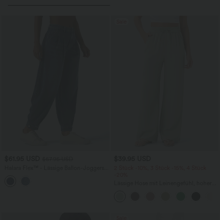
Sale
$61.95 USD
$39.95 USD
$67.95 USD
Halara Flex™ - Lässige Ballon-Joggers
2 Stück -10%, 3 Stück -15%, 4 Stück
aus Denim mit mittelhohem Bund und
-20%
mehreren Taschen
Lässige Hose mit Leinengefühl, hoher
Taille, Kordelzug an der Seite und
weitem Bein
Sale