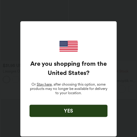
Are you shopping from the
$31.95 USD
$39.95 USD
United States
?
Lässiges Oberteil mit
2 Stück -10%, 3 Stück -15%, 4 Stück
Rundhalsausschnitt und
-20%
+1
Fledermausärmeln
Fließende hosenrock in Leinenoptik mit
Or
Stay here
, after choosing this option, some
mittelhohem Bund, Seitentaschen und
products may no longer be available for delivery
weitem Bein
to your location.
Sale
YES