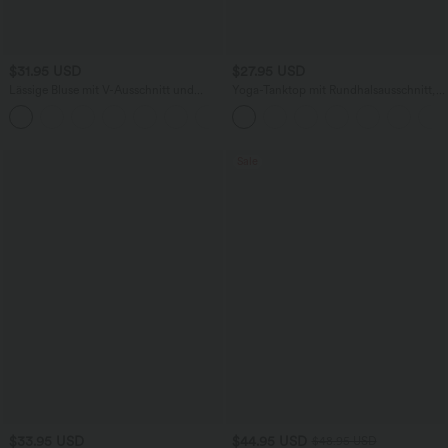
$31.95 USD
$27.95 USD
Lässige Bluse mit V-Ausschnitt und
Yoga-Tanktop mit Rundhalsausschnitt,
kurzen Puffärmeln
Rüschen und InstantCool
Sale
$33.95 USD
$44.95 USD
$48.95 USD