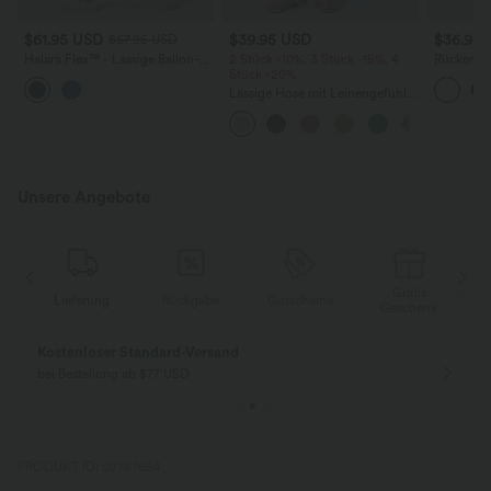
$61.95 USD
$39.95 USD
$36.95
$67.95 USD
Halara Flex™ - Lässige Ballon-
2 Stück -10%, 3 Stück -15%, 4
Rückenfre
Joggers aus Denim mit
Stück -20%
U-Ausschn
mittelhohem Bund und
Trägern 
Lässige Hose mit Leinengefühl,
mehreren Taschen
Saum
hoher Taille, Kordelzug an der
Seite und weitem Bein
Unsere Angebote
Gratis
Lieferung
Rückgabe
Gutscheine
k
Geschenk
Kostenloser Standard-Versand
bei Bestellung ab $77 USD
PRODUKT ID: 02757654