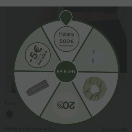
Farbe
Schwarz
Wähle die Größe aus
(EU)
Größentabelle