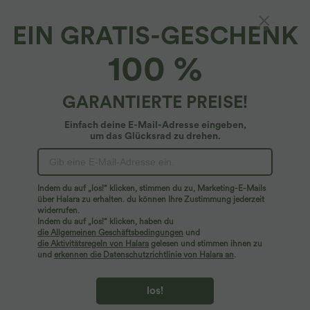
EIN GRATIS-GESCHENK
Lauf-Sport-BH mit mittlerem Support, U-
100 %
Ausschnitt und verstellbaren Haken - E-G
Cups
4.7
(
112
)
GARANTIERTE PREISE!
$36.95 USD
Einfach deine E-Mail-Adresse eingeben,
um das Glücksrad zu drehen.
Indem du auf „los!“ klicken, stimmen du zu, Marketing-E-Mails
über Halara zu erhalten. du können Ihre Zustimmung jederzeit
widerrufen.
Indem du auf „los!“ klicken, haben du
die Allgemeinen Geschäftsbedingungen
und
die Aktivitätsregeln von Halara
gelesen und stimmen ihnen zu
und
erkennen die Datenschutzrichtlinie von Halara an
.
los!