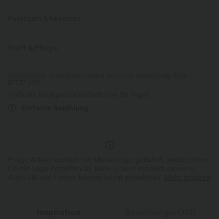
Passform & Features
Körperbetont
eingenähter BH
überkreuzter Rücken
Stoff & Pflege
U-Ausschnitt
überziehen
Laufen
Unter der Brust
Kostenloser Standardversand bei einer Bestellung über
$77.37 USD
ärmellos
Mittlere Dehnung
Vier-Wege-Stretch
Einfache Rückgabe innerhalb von 30 Tagen
Mittlerer Support
Einfache Bezahlung
Einige Artikel werden mit Markenlogo geliefert, andere ohne.
Ob ein Logo enthalten ist, kann je nach Produkt variieren.
Auch Stil und Farben können leicht abweichen.
Mehr erfahren
Inspiration
Bewertungen(112)