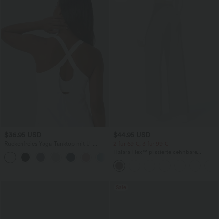
$36.95 USD
$44.95 USD
Rückenfreies Yoga-Tanktop mit U-
2 für 69 €, 3 für 99 €
Ausschnitt, überkreuzten Trägern und
Halara Flex™ plissierte dehnbare
abgerundetem Saum
Stoffhose mit hohem Bund,
Seitentaschen und geradem Bein
Sale