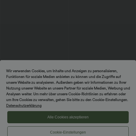
$56.95 USD
$44.95 USD
Wir verwenden Cookies, um Inhalte und Anzeigen zu personalisieren,
Ärmelloses Midikleid mit V-Ausschnitt,
2 Stück -10%, 3 Stück -15%, 4 Stück
Funktionen für soziale Medien anbieten zu können und die Zugriffe auf
Seitentaschen und Reißverschluss
-20%
Lässige Cordhose mit mittelhohem
unsere Website zu analysieren. Außerdem geben wir Informationen zu Ihrer
Bund, Reißverschluss und Seitentaschen
Nutzung unserer Website an unsere Partner für soziale Medien, Werbung und
Analysen weiter. Um mehr über unsere Cookie-Richtlinien zu erfahren oder
um Ihre Cookies zu verwalten, gehen Sie bitte zu den Cookie-Einstellungen.
Datenschutzerklärung
Alle Cookies akzeptieren
Cookie-Einstellungen