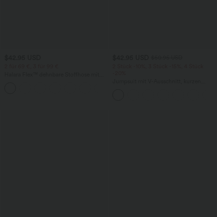
$42.95 USD
$42.95 USD
$50.95 USD
2 für 69 €, 3 für 99 €
2 Stück -10%, 3 Stück -15%, 4 Stück
-20%
Halara Flex™ dehnbare Stoffhose mit
hohem Bund, Waffelmuster,
Jumpsuit mit V-Ausschnitt, kurzen
+20
Seitentaschen und weitem Bein
Ärmeln, plissierten Seitentaschen und
weitem Bein, fließendem Waffelmuster