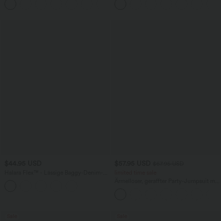
+5
Taschen, weitem Bein
Taschen und InstantCool - 17,78 cm
$44.95 USD
$57.95 USD
$67.95 USD
Halara Flex™ - Lässige Baggy-Denim-
limited time sale
Shorts mit hohem Crossover-Bund und
Ärmelloser, geraffter Party-Jumpsuit mit
mehreren Taschen
V-Ausschnitt, Seitentaschen und
unsichtbarem Reißverschluss - pipi-
praktisch
Sale
Sale