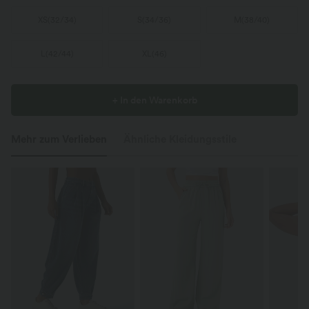
XS
(
32/34
)
S
(
34/36
)
M
(
38/40
)
L
(
42/44
)
XL
(
46
)
+ In den Warenkorb
Mehr zum Verlieben
Ähnliche Kleidungsstile