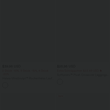
$39.95 USD
$25.95 USD
2 Stück -10%, 3 Stück -15%, 4 Stück
Extra Schnäppchen $23.49 USD
-20%
Softlyzero™ Plush Crossover Leggings
Halara UltraSculpt™ Rückenfreies Lauf-
mit Taschen
Tanktop mit U-Ausschnitt und
+11
überkreuztem, abgerundetem Saum
Sale