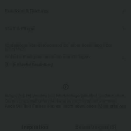
Passform & Features
Mittlerer Support
flacher Bund
Seitentaschen
Stoff & Pflege
Kordelzug
Laufen
mit niedrigem Bund
Kostenloser Standardversand bei einer Bestellung über
$77.37 USD
kegelförmig
Lockerer Passform
Einfache Rückgabe innerhalb von 30 Tagen
Einfache Bezahlung
Einige Artikel werden mit Markenlogo geliefert, andere ohne.
Ob ein Logo enthalten ist, kann je nach Produkt variieren.
Auch Stil und Farben können leicht abweichen.
Mehr erfahren
Inspiration
Bewertungen(15)