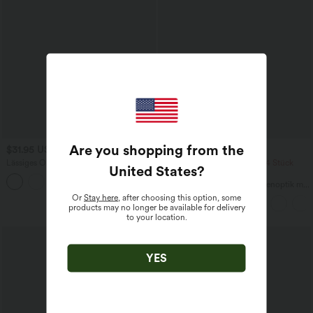
Are you shopping from the
$31.95 USD
$39.95 USD
Lässiges Oberteil mit
2 Stück -10%, 3 Stück -15%, 4 Stück
United States
?
Rundhalsausschnitt und
-20%
+1
Fledermausärmeln
Fließende hosenrock in Leinenoptik mit
mittelhohem Bund, Seitentaschen und
Or
Stay here
, after choosing this option, some
weitem Bein
products may no longer be available for delivery
to your location.
Sale
YES