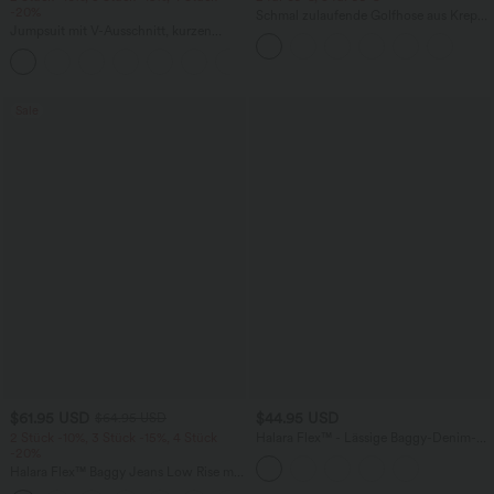
-20%
Schmal zulaufende Golfhose aus Krepp
Jumpsuit mit V-Ausschnitt, kurzen
mit hohem Bund und Seitentaschen
Ärmeln, plissierten Seitentaschen und
+5
weitem Bein, fließendem Waffelmuster
Sale
$61.95 USD
$44.95 USD
$64.95 USD
2 Stück -10%, 3 Stück -15%, 4 Stück
Halara Flex™ - Lässige Baggy-Denim-
-20%
Shorts mit hohem Crossover-Bund und
mehreren Taschen
Halara Flex™ Baggy Jeans Low Rise mit
Knopf und Reißverschluss, mehreren