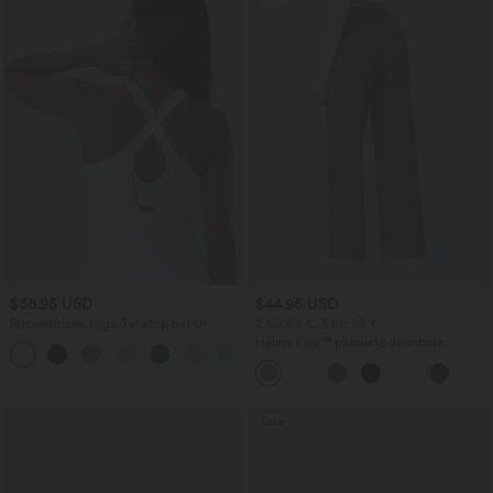
$36.95 USD
$44.95 USD
Rückenfreies Yoga-Tanktop mit U-
2 für 69 €, 3 für 99 €
Ausschnitt, überkreuzten Trägern und
Halara Flex™ plissierte dehnbare
abgerundetem Saum
Stoffhose mit hohem Bund,
Seitentaschen und geradem Bein
Sale