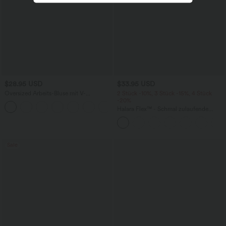
$28.95 USD
$33.95 USD
Oversized Arbeits-Bluse mit V-
2 Stück -10%, 3 Stück -15%, 4 Stück
Ausschnitt und kurzen Ärmeln -
-20%
+1
knitterfrei
Halara Flex™ - Schmal zulaufende
Bürohose mit hohem Bund,
Seitentaschen und Waffelstoff
Sale