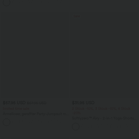
+5
Taschen, weitem Bein
Sale
$57.95 USD
$31.95 USD
$67.95 USD
limited time sale
2 Stück -10%, 3 Stück -15%, 4 Stück
-20%
Ärmelloser, geraffter Party-Jumpsuit mit
V-Ausschnitt, Seitentaschen und
Softlyzero™ Airy - 2-in-1 Yoga-Shorts
+7
unsichtbarem Reißverschluss - pipi-
mit superhohem Bund, mehreren
praktisch
Taschen und InstantCool - 17,78 cm