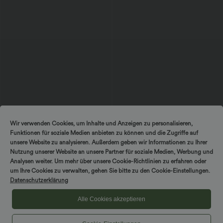
$25.95 USD
$56.95 USD
Wir verwenden Cookies, um Inhalte und Anzeigen zu personalisieren,
Extra Schnäppchen $23.49 USD
Ärmelloses Midikleid mit V-Ausschnitt,
Funktionen für soziale Medien anbieten zu können und die Zugriffe auf
Seitentaschen und Reißverschluss
Softlyzero™ Plush Crossover Leggings
mit Taschen
unsere Website zu analysieren. Außerdem geben wir Informationen zu Ihrer
+16
Nutzung unserer Website an unsere Partner für soziale Medien, Werbung und
Analysen weiter. Um mehr über unsere Cookie-Richtlinien zu erfahren oder
um Ihre Cookies zu verwalten, gehen Sie bitte zu den Cookie-Einstellungen.
Sale
Datenschutzerklärung
Alle Cookies akzeptieren