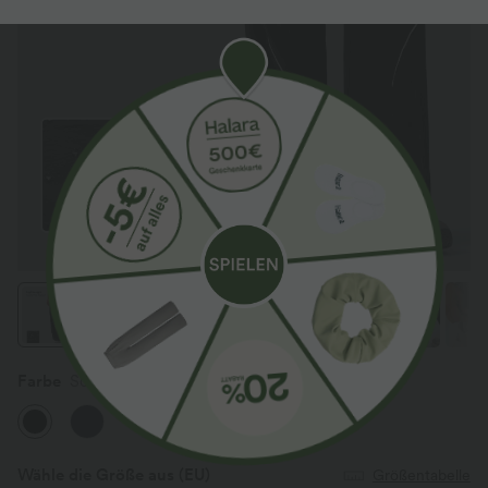
Farbe
Schwarz
Wähle die Größe aus
(EU)
Größentabelle