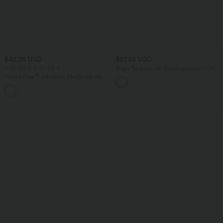
$42.95 USD
$27.95 USD
2 für 69 €, 3 für 99 €
Yoga-Tanktop mit Rundhalsausschnitt,
Rüschen und InstantCool
Halara Flex™ dehnbare Stoffhose mit
hohem Bund, Waffelmuster,
+20
Seitentaschen und weitem Bein