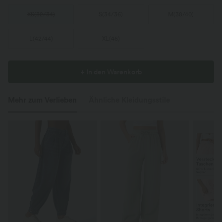
XS
(
32/34
)
S
(
34/36
)
M
(
38/40
)
L
(
42/44
)
XL
(
46
)
+ In den Warenkorb
Mehr zum Verlieben
Ähnliche Kleidungsstile