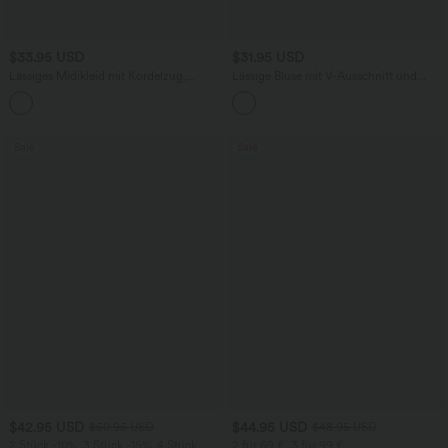
$33.95 USD
$31.95 USD
Lässiges Midikleid mit Kordelzug,
Lässige Bluse mit V-Ausschnitt und
Schlitz und geschwungenem Saum
kurzen Puffärmeln
Sale
Sale
$42.95 USD
$44.95 USD
$50.95 USD
$48.95 USD
2 Stück -10%, 3 Stück -15%, 4 Stück
2 für 69 €, 3 für 99 €