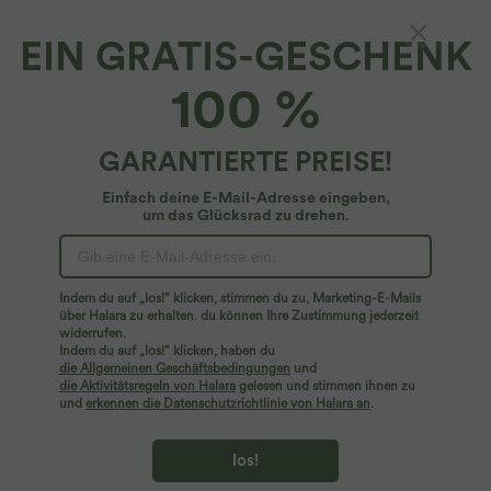
EIN GRATIS-GESCHENK
Langlebige, wasserabweisende
100 %
Laufjogginghose mit niedrigem Bund,
Seitentaschen, Kordelzug, Farbblock und
4.7
(
15
)
verstellbarem Saum
GARANTIERTE PREISE!
$70.95 USD
Einfach deine E-Mail-Adresse eingeben,
um das Glücksrad zu drehen.
Indem du auf „los!“ klicken, stimmen du zu, Marketing-E-Mails
über Halara zu erhalten. du können Ihre Zustimmung jederzeit
widerrufen.
Indem du auf „los!“ klicken, haben du
die Allgemeinen Geschäftsbedingungen
und
die Aktivitätsregeln von Halara
gelesen und stimmen ihnen zu
und
erkennen die Datenschutzrichtlinie von Halara an
.
los!