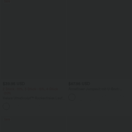
Sale
$39.95 USD
$67.95 USD
2 Stück -10%, 3 Stück -15%, 4 Stück
Ärmelloser Jumpsuit mit U-Boot-
-20%
Ausschnitt, Seitentaschen, seitlichen
Bindebändern, Streifen und InstantCool
Halara UltraSculpt™ Rückenfreies Lauf-
- Easy Peezy Edition
Tanktop mit U-Ausschnitt und
+11
überkreuztem, abgerundetem Saum
Sale