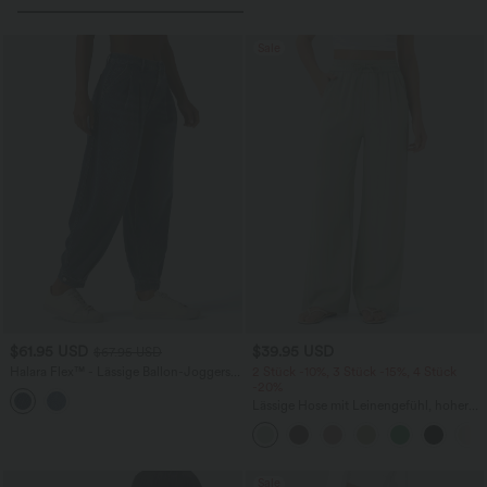
Sale
$61.95 USD
$39.95 USD
$67.95 USD
Halara Flex™ - Lässige Ballon-Joggers
2 Stück -10%, 3 Stück -15%, 4 Stück
aus Denim mit mittelhohem Bund und
-20%
mehreren Taschen
Lässige Hose mit Leinengefühl, hoher
Taille, Kordelzug an der Seite und
weitem Bein
Sale