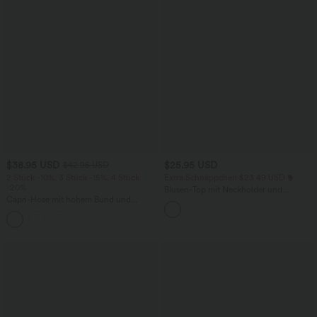
$38.95 USD
$25.95 USD
$42.95 USD
2 Stück -10%, 3 Stück -15%, 4 Stück
Extra Schnäppchen $23.49 USD
-20%
Blusen-Top mit Neckholder und
Capri-Hose mit hohem Bund und
Schlüssellochausschnitt, plissiert,
Seitentaschen - leinenähnliches Material
ärmellos, abgerundeter Saum
+7