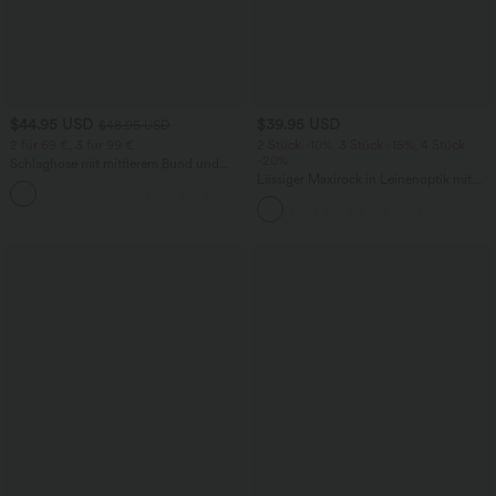
$44.95 USD
$39.95 USD
$48.95 USD
2 für 69 €, 3 für 99 €
2 Stück -10%, 3 Stück -15%, 4 Stück
-20%
Schlaghose mit mittlerem Bund und
seitlichen Reißverschlusstaschen
Lässiger Maxirock in Leinenoptik mit
+12
hohem Bund und Kordelzug