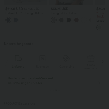
$61.95 USD
$31.95 USD
$39.95
$67.95 USD
Halara Flex™ - Lässige Ballon-
Lässiges Oberteil mit
2 Stück -
Joggers aus Denim mit
Rundhalsausschnitt und
Stück -2
mittelhohem Bund und
Fledermausärmeln
Lässige H
mehreren Taschen
hoher Tai
Seite und
Unsere Angebote
Gratis
Lieferung
Rückgabe
Gutscheine
k
Geschenk
Kostenloser Standard-Versand
bei Bestellung ab $77 USD
PRODUKT ID: 02881046