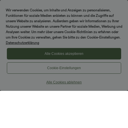
Wir verwenden Cookies, um Inhalte und Anzeigen zu personalisieren,
Funktionen für soziale Medien anbieten zu können und die Zugriffe auf
unsere Website zu analysieren. Außerdem geben wir Informationen zu Ihrer
Nutzung unserer Website an unsere Partner für soziale Medien, Werbung und
Analysen weiter. Um mehr über unsere Cookie-Richtlinien zu erfahren oder
um Ihre Cookies zu verwalten, gehen Sie bitte zu den Cookie-Einstellungen.
Datenschutzerklärung
Alle Cookies akzeptieren
Cookie-Einstellungen
Alle Cookies ablehnen
$33.95 USD
$50.95 USD
Lässiges, gerafftes 2-in-1 Cami-Top mit
Lässiges, ärmelloses Midikleid mit
verstellbaren Trägern und integriertem
Rundhalsausschnitt, integriertem BH
BH
und Rüschensaum