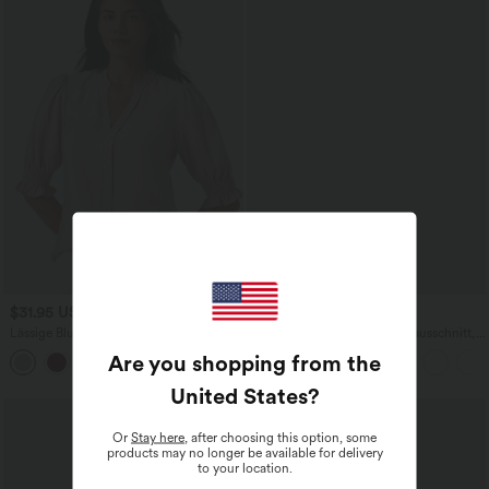
$31.95 USD
$23.95 USD
$27.95 USD
Lässige Bluse mit V-Ausschnitt und
Yoga-Tanktop mit Rundhalsausschnitt,
kurzen Puffärmeln
Rüschen und InstantCool
Are you shopping from the
United States
?
Sale
Or
Stay here
, after choosing this option, some
products may no longer be available for delivery
to your location.