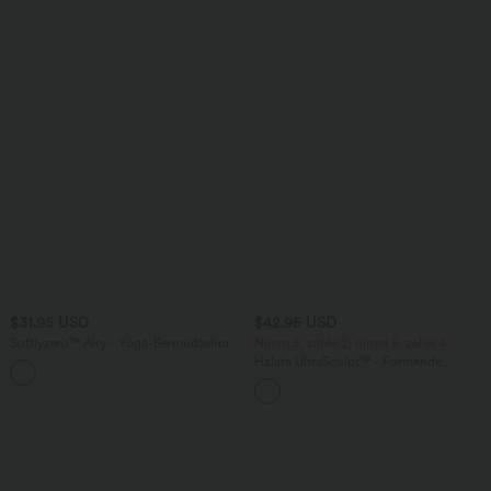
$31.95 USD
$42.95 USD
Softlyzero™ Airy - Yoga-Bermudashorts
Nimm 3, zahle 2; nimm 6, zahle 4
mit hohem Bund, mehreren Taschen
Halara UltraSculpt™ - Formende
+16
und InstantCool
Workout-Leggings mit hohem Bund,
Seitentaschen, Booty-Scrunch und
Bauchkontrolle