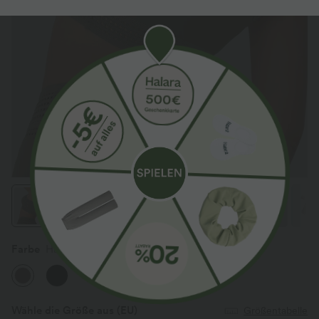
Farbe
Hay Brown
Wähle die Größe aus
(EU)
Größentabelle