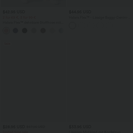
$42.95 USD
$44.95 USD
2 für 69 €, 3 für 99 €
Halara Flex™ - Lässige Baggy-Denim-
Shorts mit hohem Crossover-Bund und
Halara Flex™ dehnbare Stoffhose mit
mehreren Taschen
hohem Bund, Waffelmuster,
+20
Seitentaschen und weitem Bein
Sale
$28.95 USD
$33.95 USD
$67.95 USD
limited time sale
Lässiges Midikleid mit Kordelzug,