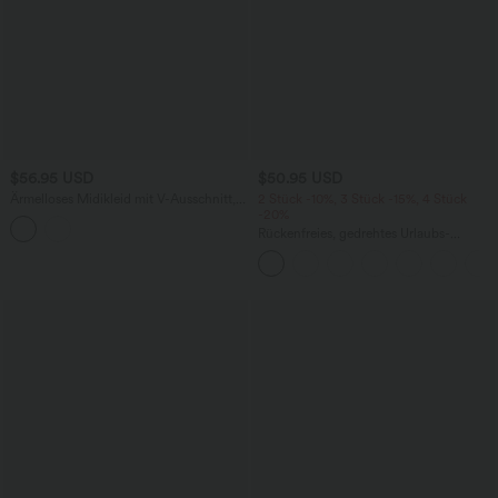
$56.95 USD
$50.95 USD
Ärmelloses Midikleid mit V-Ausschnitt,
2 Stück -10%, 3 Stück -15%, 4 Stück
Seitentaschen und Reißverschluss
-20%
Rückenfreies, gedrehtes Urlaubs-
Maxikleid mit Seitentaschen und Schlitz