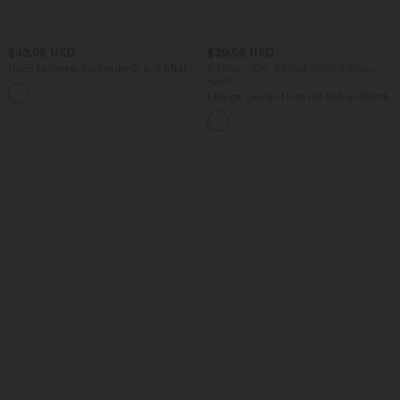
$42.95 USD
$39.95 USD
Hoch taillierter, fließender 2-in-1-Midi-
2 Stück -10%, 3 Stück -15%, 4 Stück
Tanzrock mit Seitentasche
-20%
Lässige Leinen-Hose mit hohem Bund,
Kordelzug, weitem Bein und Taschen