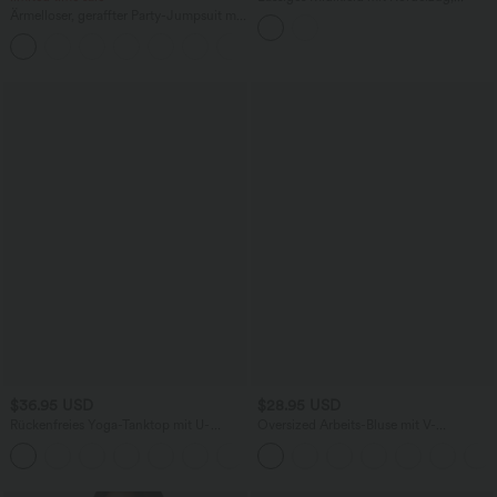
Schlitz und geschwungenem Saum
Ärmelloser, geraffter Party-Jumpsuit mit
V-Ausschnitt, Seitentaschen und
+7
unsichtbarem Reißverschluss - pipi-
praktisch
$36.95 USD
$28.95 USD
Rückenfreies Yoga-Tanktop mit U-
Oversized Arbeits-Bluse mit V-
Ausschnitt, überkreuzten Trägern und
Ausschnitt und kurzen Ärmeln -
abgerundetem Saum
knitterfrei