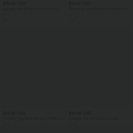
$36.95 USD
$31.95 USD
Lässiges, ärmelloses Tank-Kleid mit
Ärmellose, oversized Büro-Bluse mit V-
Rundhalsausschnitt und Seitentaschen
Ausschnitt - knitterfrei
$44.95 USD
$44.95 USD
Geraffter, figurbetonter 2-in-1 Midirock
Lässiges Top mit kurzen Ärmeln,
aus Kunstleder mit hohem Bund und
integriertem BH, One-Shoulder-Design,
abgerundetem Saum
Polka-Dots und abgerundetem Saum