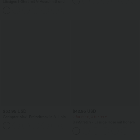
Bauchkontrolle
Lässiges T-Shirt mit V-Ausschnitt und
kurzen Ärmeln
+9
$33.95 USD
$42.95 USD
Gerippter Maxi-Freizeitrock in A-Linie
2 für 69 €, 3 für 99 €
mit hohem Bund und Schlitzsaum
DayStretch - Lässige Hose mit hohem
Bund, Seitentaschen und Barrel-Leg