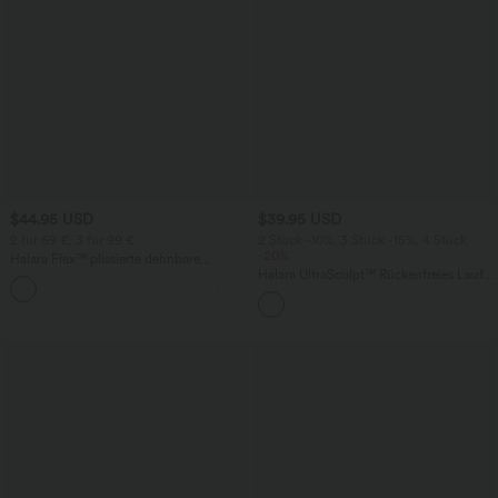
$44.95 USD
$39.95 USD
2 für 69 €, 3 für 99 €
2 Stück -10%, 3 Stück -15%, 4 Stück
-20%
Halara Flex™ plissierte dehnbare
Stoffhose mit hohem Bund,
Halara UltraSculpt™ Rückenfreies Lauf-
+23
Seitentaschen und geradem Bein
Tanktop mit U-Ausschnitt und
überkreuztem, abgerundetem Saum