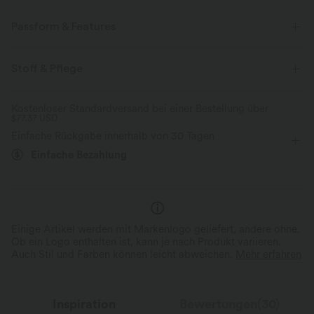
Passform & Features
Körperbetont
eingenähter BH
Cut-Outs
Stoff & Pflege
überziehen
Yoga & Pilates
gekürzt
ärmellos
Kostenloser Standardversand bei einer Bestellung über
$77.37 USD
Mittlere Dehnung
Vier-Wege-Stretch
Einfache Rückgabe innerhalb von 30 Tagen
Einfache Bezahlung
Einige Artikel werden mit Markenlogo geliefert, andere ohne.
Ob ein Logo enthalten ist, kann je nach Produkt variieren.
Auch Stil und Farben können leicht abweichen.
Mehr erfahren
Inspiration
Bewertungen(30)