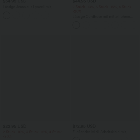
$64.95 USD
$44.95 USD
Lässige Jeans aus Lyocell mit
2 Stück -10%, 3 Stück -15%, 4 Stück
mittelhohem Bund, mehreren Taschen
-20%
und Kordelzug
Lässige Cordhose mit mittelhohem
Bund, Reißverschluss und Seitentaschen
$22.95 USD
$72.95 USD
2 Stück -10%, 3 Stück -15%, 4 Stück
Fließendes Midi-Arbeitskleid mit
-20%
Seitentaschen, Fledermausärmeln und