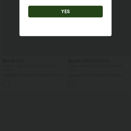
YES
$39.95 USD
$23.95 USD
$50.95 USD
2 Stück -10%, 3 Stück -15%, 4 Stück
2 Stück -10%, 3 Stück -15%, 4 Stück
-20%
-20%
Fließende hosenrock in Leinenoptik mit
Jumpsuit mit V-Ausschnitt, kurzen
mittelhohem Bund, Seitentaschen und
Ärmeln, plissierten Seitentaschen und
+1
weitem Bein
weitem Bein, fließendem Waffelmuster