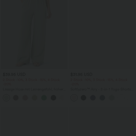
$39.95 USD
$31.95 USD
2 Stück -10%, 3 Stück -15%, 4 Stück
2 Stück -10%, 3 Stück -15%, 4 Stück
-20%
-20%
Lässige Hose mit Leinengefühl, hoher
Softlyzero™ Airy - 2-in-1 Yoga-Shorts
Taille, Kordelzug an der Seite und
mit superhohem Bund, mehreren
+15
weitem Bein
Taschen und InstantCool - 17,78 cm