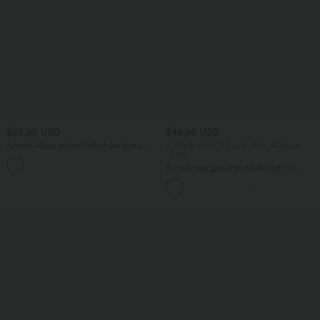
$53.95 USD
$48.95 USD
Arbeits-Hose mit mittelhohem Bund,
2 Stück -10%, 3 Stück -15%, 4 Stück
Seitentaschen und Barrel-Leg
-20%
+3
Ärmelloses, gerafftes Midikleid mit
eckigem Ausschnitt, integriertem BH
und überkreuztem Rückendesign