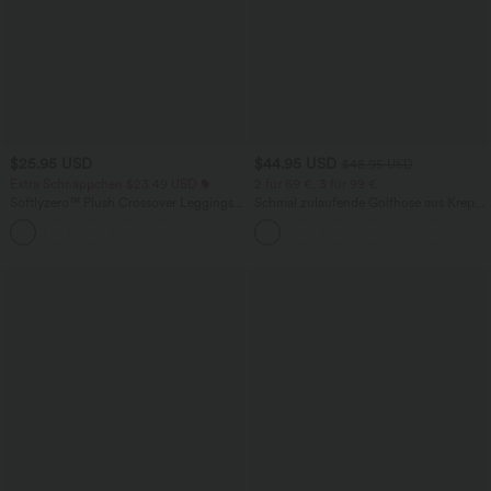
$25.95 USD
$44.95 USD
$48.95 USD
Extra Schnäppchen $23.49 USD
2 für 69 €, 3 für 99 €
Softlyzero™ Plush Crossover Leggings
Schmal zulaufende Golfhose aus Krepp
mit Taschen
mit hohem Bund und Seitentaschen
+16