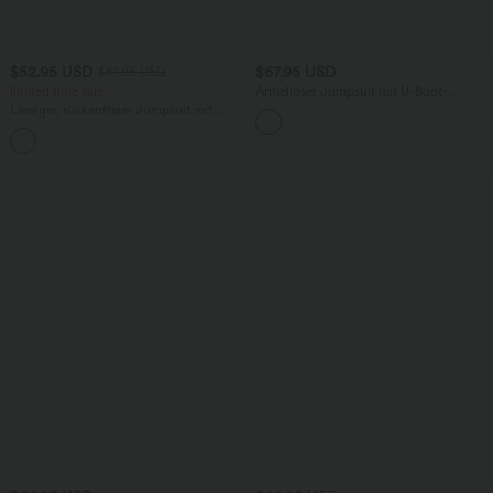
$52.95 USD
$67.95 USD
$61.95 USD
limited time sale
Ärmelloser Jumpsuit mit U-Boot-
Ausschnitt, Seitentaschen, seitlichen
Lässiger, rückenfreier Jumpsuit mit
Bindebändern, Streifen und InstantCool
Seitentaschen
- Easy Peezy Edition
+10