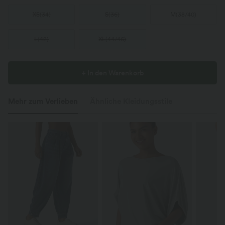
XS
(
34
)
S
(
36
)
M
(
38/40
)
L
(
42
)
XL
(
44/46
)
+ In den Warenkorb
Mehr zum Verlieben
Ähnliche Kleidungsstile