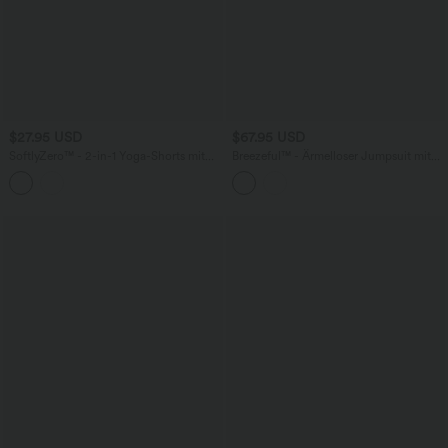
$27.95 USD
$67.95 USD
SoftlyZero™ - 2-in-1 Yoga-Shorts mit
Breezeful™ - Ärmelloser Jumpsuit mit
hohem Crossover-Bund, mehreren
Seitentaschen - schnelltrocknend, Easy
Taschen und Ösen - schnelltrocknend,
Peezy Edition
7,6 cm