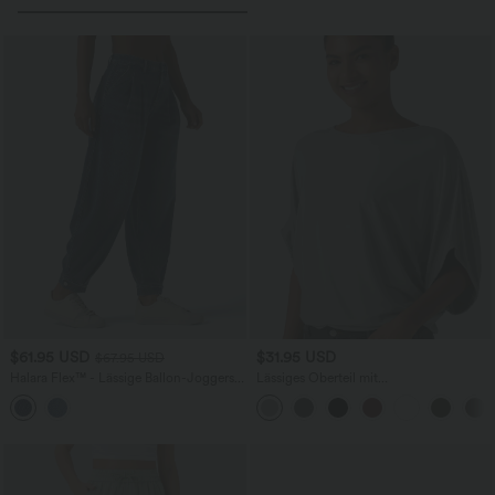
$61.95 USD
$31.95 USD
$67.95 USD
Halara Flex™ - Lässige Ballon-Joggers
Lässiges Oberteil mit
aus Denim mit mittelhohem Bund und
Rundhalsausschnitt und
mehreren Taschen
Fledermausärmeln