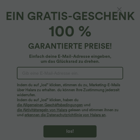
EIN GRATIS-GESCHENK
Crossover-Yoga-Sport-BH mit leichtem
100 %
Support und Cut-Out-Design - A-D Cups
4.6
(
30
)
GARANTIERTE PREISE!
$20.95 USD
Einfach deine E-Mail-Adresse eingeben,
um das Glücksrad zu drehen.
Indem du auf „los!“ klicken, stimmen du zu, Marketing-E-Mails
über Halara zu erhalten. du können Ihre Zustimmung jederzeit
widerrufen.
Indem du auf „los!“ klicken, haben du
die Allgemeinen Geschäftsbedingungen
und
die Aktivitätsregeln von Halara
gelesen und stimmen ihnen zu
und
erkennen die Datenschutzrichtlinie von Halara an
.
los!