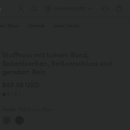
Deutschland
(
USD
)
ts | Bikers
Oberteile
Jeans | Denim
Leggings
Plus-Size
Stoffhose mit hohem Bund,
Seitentaschen, Reißverschluss und
geradem Bein
$48.95 USD
5
(
3
)
Farbe
Night Sea Blue