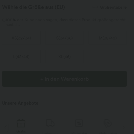
Wähle die Größe aus
(EU)
Größentabelle
100%
der Kundinnen sagen, dass dieses Produkt größengerecht
ausfällt.
XS
(
32/34
)
S
(
34/36
)
M
(
38/40
)
L
(
42/44
)
XL
(
46
)
+ In den Warenkorb
Unsere Angebote
Gratis
e
Lieferung
Rückgabe
Gutscheine