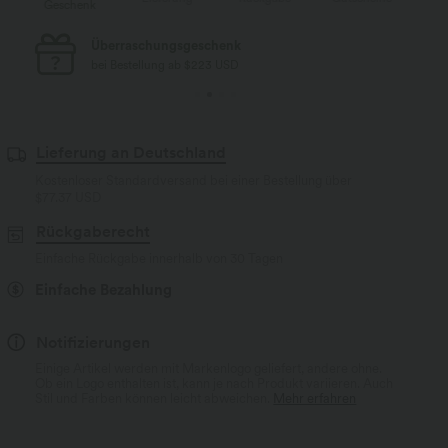
Geschenk
Ge
Kostenloser Standard-Versand
bei Bestellung ab $77 USD
Lieferung an Deutschland
Kostenloser Standardversand bei einer Bestellung über
$77.37 USD
Rückgaberecht
Einfache Rückgabe innerhalb von 30 Tagen
Einfache Bezahlung
Notifizierungen
Einige Artikel werden mit Markenlogo geliefert, andere ohne.
Ob ein Logo enthalten ist, kann je nach Produkt variieren. Auch
Stil und Farben können leicht abweichen.
Mehr erfahren