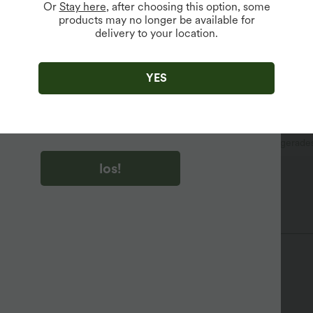
Or
Stay here
, after choosing this option, some
products may no longer be available for
delivery to your location.
u auf „los!“ klicken, stimmen du zu, Marketing-E-Mails über
zu erhalten. du können Ihre Zustimmung jederzeit widerrufen.
YES
u auf „los!“ klicken, haben du
lgemeinen Geschäftsbedingungen
und
ivitätsregeln von Halara
gelesen und stimmen ihnen zu und
n die Datenschutzrichtlinie von Halara an
.
Oficina
bodenlang
mit hohem Bund
gerade
los!