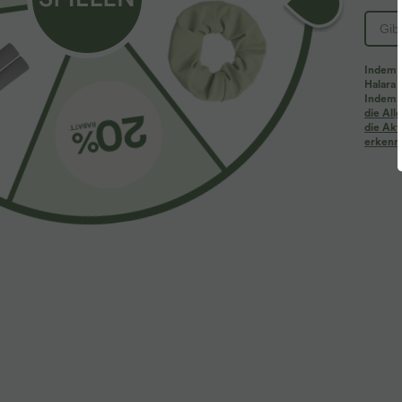
PRODUKT ID: 02807776
Indem d
Halara 
Passform & Features
Indem d
die Al
die Akt
erkenne
flacher Bund
Seitentaschen
Reißverschluss
Stoff & Pflege
Materialien
95 % Polyester und 5 % Elasthan
Pflege
Maschinenwäsche kalt