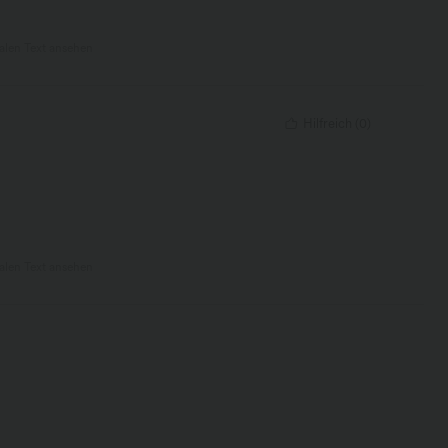
nalen Text ansehen
Hilfreich
(
0
)
nalen Text ansehen