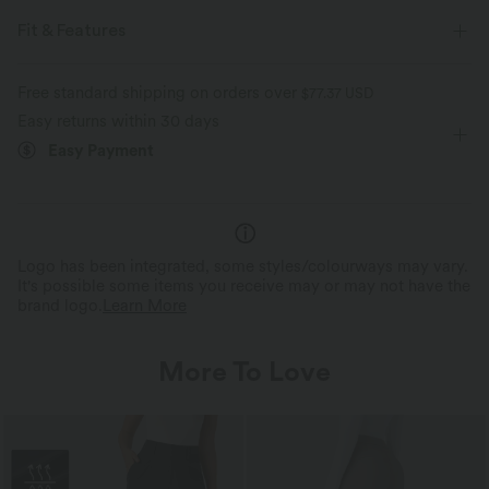
Fit & Features
Flat Waist
Side Pockets
Zip Fly
Work
Free standard shipping on orders over
$77.37 USD
Easy returns within 30 days
Long Length
High-waisted
Straight-leg
Easy Payment
Four-Way Stretch
Regular Fit
Logo has been integrated, some styles/colourways may vary.
It's possible some items you receive may or may not have the
brand logo.
Learn More
More To Love