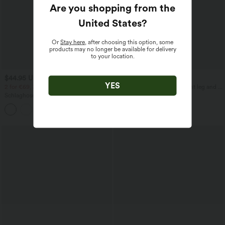
Are you shopping from the
United States
?
Or
Stay here
, after choosing this option, some
products may no longer be available for delivery
to your location.
$44.95 USD
$39.95 USD
$48.95 USD
YES
2 for €69, 3 for €99
Fabric trousers with a straight leg and a
high waist.
Schlaghose mit mittlerem Bund und
seitlichen Reißverschlusstaschen
+12