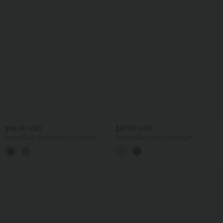
$48.95 USD
$67.95 USD
InstantCool-Stoffhose mit mittlerer
Arbeitsblazer mit Schalkragen,
Leibhöhe und Seitentaschen
Seitentaschen und 3/4-Ärmeln