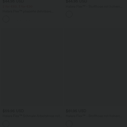
$44.95 USD
$44.95 USD
2 for €69, 3 for €99
Halara Flex™ - Stoffhose mit hohem
Bund, Seitentaschen,
Halara Flex™ plissierte dehnbare
Mikrowaffelmuster und geradem Bein
Stoffhose mit hohem Bund,
+23
Seitentaschen und geradem Bein
$59.95 USD
$61.95 USD
Halara Flex™ Schmale Arbeitshose mit
Halara Flex™ - Stoffhose mit hohem
hohem Bund und Seitentaschen
Bund, mehreren Taschen,
Fischgrätenmuster und geradem Bein