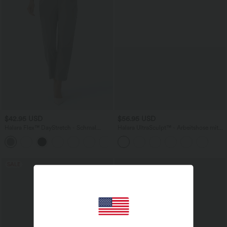
$42.95 USD
$56.95 USD
Halara Flex™ DayStretch - Schmal
Halara UltraSculpt™ - Arbeitshose mit
zulaufende, knöchellange Arbeits-Hose
hohem Bund, Seitentaschen,
+2
mit hohem Bund und Seitentasche
Bauchkontrolle und geradem Bein
SALE