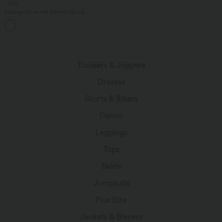
-40%
Lässige Hose mit hohem Bund,
Gesäßtaschen, Karomuster und weitem
Bein
Trousers & Joggers
Dresses
Shorts & Bikers
Denim
Leggings
Tops
Skirts
Jumpsuits
Plus Size
Jackets & Blazers