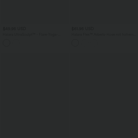
$49.95 USD
$61.95 USD
Halara UltraSculpt™ - Flare-Yoga-
Halara Flex™ Arbeits-Hose mit hohem
Leggings mit hohem V-förmigem Bund,
Bund, Seitentaschen und geradem Bein
Seitentaschen, Leopardenmuster und
Kontrastspitze