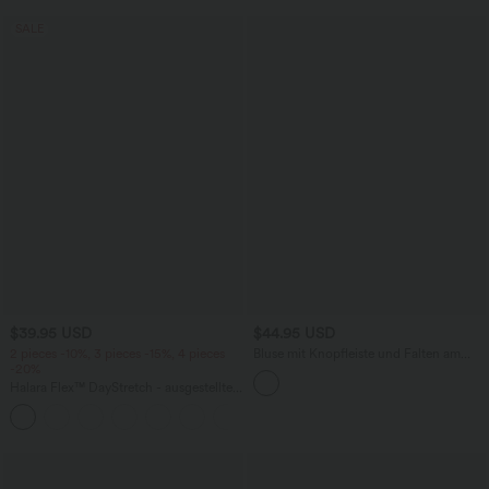
SALE
$39.95 USD
$44.95 USD
2 pieces -10%, 3 pieces -15%, 4 pieces
Bluse mit Knopfleiste und Falten am
-20%
Hals
Halara Flex™ DayStretch - ausgestellte
Arbeits-Hose mit hohem Bund und
Seitentaschen