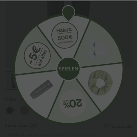
Color
Black
Select Size
(EU)
Size Chart
100%
of customers say these fit true to size.