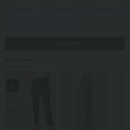
XS
(
32/34
)
S
(
34/36
)
M
(
38/40
)
L
(
42/44
)
XL
(
46
)
+ ADD TO BAG
More To Love