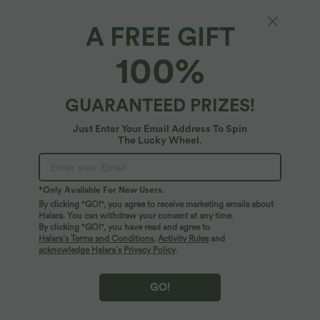
A FREE GIFT
Stoffhose mit hohem Bund, Seitentaschen und
100%
geradem Bein
$59.95 USD
GUARANTEED PRIZES!
Just Enter Your Email Address To Spin
The Lucky Wheel.
*Only Available For New Users.
By clicking "GO!", you agree to receive marketing emails about
Halara. You can withdraw your consent at any time.
By clicking "GO!", you have read and agree to
Halara’s Terms and Conditions
,
Activity Rules
and
acknowledge Halara’s Privacy Policy
.
GO!