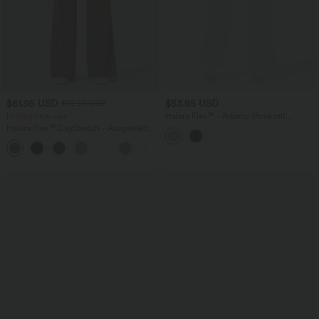
$61.95 USD
$53.95 USD
$72.95 USD
limited time sale
Halara Flex™ - Arbeits-Hose mit
mittelhohem Bund, Seitentaschen und
Halara Flex™ DayStretch - Ausgestellte
geradem Bein
Arbeits-Hose mit hohem Bund und
+13
Seitentaschen