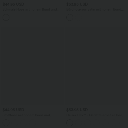
$44.95 USD
$53.95 USD
Schmale Hose mit hohem Bund und
Bürohose aus Satin mit hohem Bund,
dekorativen Taschen
Seitentaschen und geradem Bein
$44.95 USD
$53.95 USD
Stoffhose mit hohem Bund und
Halara Flex™ - Geraffte Arbeits-Hose
Knopftasche und weitem Bein
mit hohem Bund, Seitentaschen und
geradem Bein