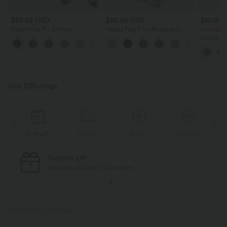
$70.95 USD
$50.95 USD
$61.95 
Halara Flex™ - Schmal
Halara Flex™ Stoffhose aus
limited ti
zulaufende Arbeits-Hose mit
Crêpe mit hoher Taille und
Halara Fl
+8
hohem Bund und Seitentaschen
geradem Bein und Seitentaschen
Ausgestel
hohem Bu
Our Offerings
Delivery
Return
Vouchers
Free gift
Free standard shipping
on orders of $77 USD or more
PRODUCT ID: 02790561