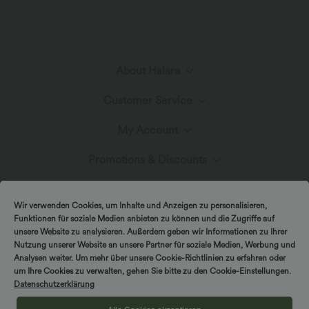
About Halara
Customer Service
Meet Halara
My Account
Help Center
Fabric Innovation
Promotions & Discounts
Log In or Register
Contact Us
Blog
Halara Coupons & Discounts
Wir verwenden Cookies, um Inhalte und Anzeigen zu personalisieren,
Order History
Funktionen für soziale Medien anbieten zu können und die Zugriffe auf
Shipping & Customs
unsere Website zu analysieren. Außerdem geben wir Informationen zu Ihrer
Presse
Ambassadors
Nutzung unserer Website an unsere Partner für soziale Medien, Werbung und
Track Your Order
Analysen weiter. Um mehr über unsere Cookie-Richtlinien zu erfahren oder
um Ihre Cookies zu verwalten, gehen Sie bitte zu den Cookie-Einstellungen.
Return Policy
|
|
Copyright © 2026 Halara
Privacy Policy
Cookie Policy
Datenschutzerklärung
Affiliate Program
|
|
Coupon Policy
Terms And Conditions
Accessibility Statement
Account Details