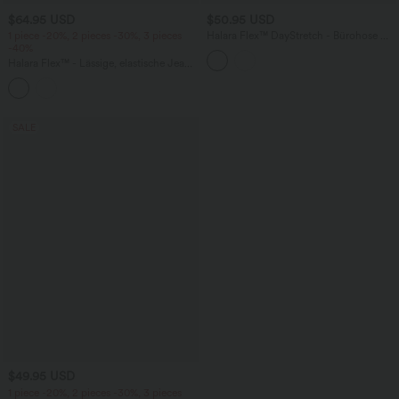
$64.95 USD
$50.95 USD
1 piece -20%, 2 pieces -30%, 3 pieces
Halara Flex™ DayStretch - Bürohose mit
-40%
hohem Crossover-Bund, Seitentaschen
und Barrel-Leg
Halara Flex™ - Lässige, elastische Jeans
mit hohem Bund und geradem Bein
SALE
$49.95 USD
1 piece -20%, 2 pieces -30%, 3 pieces