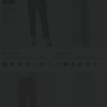
$70.95 USD
$50.95 USD
Halara Flex™ - Schmal zulaufende
Halara Flex™ Stoffhose aus Crêpe mit
Arbeits-Hose mit hohem Bund und
hoher Taille und geradem Bein und
+8
Seitentaschen
Seitentaschen