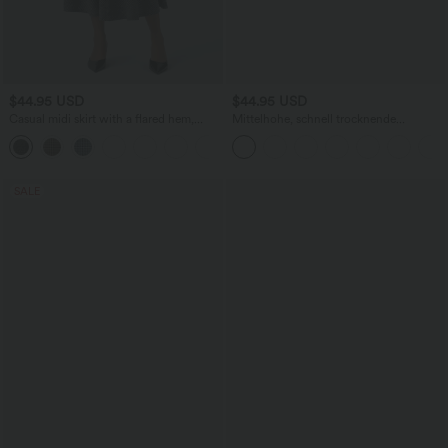
$44.95 USD
$44.95 USD
Casual midi skirt with a flared hem,
Mittelhohe, schnell trocknende
houndstooth pattern, and a side pocket.
Golfhose mit mehreren Taschen
SALE