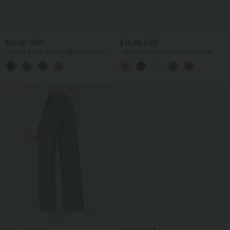
$53.95 USD
$48.95 USD
Halara UltraSculpt™ - Arbeitshose mit
Halara Flex™ - Schmal zulaufende
hohem Bund, Seitentaschen,
Arbeits-Hose mit hohem Bund und
Bauchkontrolle und geradem Bein
Seitentaschen
SALE