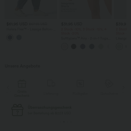
$61.95 USD
$31.95 USD
$39.95
$67.95 USD
Halara Flex™ - Lässige Ballon-
2 Stück -10%, 3 Stück -15%, 4
2 Stück -
Joggers aus Denim mit
Stück -20%
Stück -2
mittelhohem Bund und
Softlyzero™ Airy - 2-in-1 Yoga-
Lässige H
mehreren Taschen
Shorts mit superhohem Bund,
hoher Tai
mehreren Taschen und
Seite und
InstantCool - 17,78 cm
Unsere Angebote
Gratis
e
Lieferung
Rückgabe
Gutscheine
Geschenk
Überraschungsgeschenk
bei Bestellung ab $223 USD