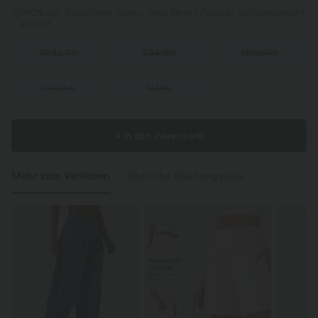
100%
der Kundinnen sagen, dass dieses Produkt größengerecht
ausfällt.
XS
(
32/34
)
S
(
34/36
)
M
(
38/40
)
L
(
42/44
)
XL
(
46
)
+ In den Warenkorb
Mehr zum Verlieben
Ähnliche Kleidungsstile