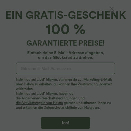
EIN GRATIS-GESCHENK
Gestreifte Stoffhose mit hohem Bund,
100 %
Seitentaschen und geradem Bein
4.9
(
9
)
GARANTIERTE PREISE!
$53.95 USD
Einfach deine E-Mail-Adresse eingeben,
um das Glücksrad zu drehen.
Indem du auf „los!“ klicken, stimmen du zu, Marketing-E-Mails
über Halara zu erhalten. du können Ihre Zustimmung jederzeit
widerrufen.
Indem du auf „los!“ klicken, haben du
die Allgemeinen Geschäftsbedingungen
und
die Aktivitätsregeln von Halara
gelesen und stimmen ihnen zu
und
erkennen die Datenschutzrichtlinie von Halara an
.
los!