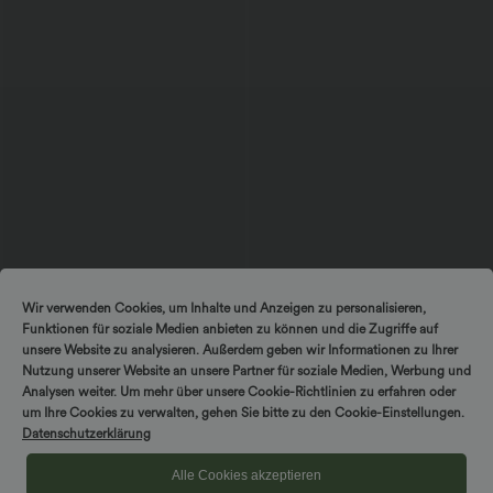
$56.95 USD
$44.95 USD
Wir verwenden Cookies, um Inhalte und Anzeigen zu personalisieren,
Ärmelloses Midikleid mit V-Ausschnitt,
2 Stück -10%, 3 Stück -15%, 4 Stück
Funktionen für soziale Medien anbieten zu können und die Zugriffe auf
Seitentaschen und Reißverschluss
-20%
Lässige Cordhose mit mittelhohem
unsere Website zu analysieren. Außerdem geben wir Informationen zu Ihrer
Bund, Reißverschluss und Seitentaschen
Nutzung unserer Website an unsere Partner für soziale Medien, Werbung und
Analysen weiter. Um mehr über unsere Cookie-Richtlinien zu erfahren oder
um Ihre Cookies zu verwalten, gehen Sie bitte zu den Cookie-Einstellungen.
Datenschutzerklärung
Alle Cookies akzeptieren