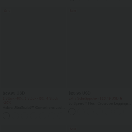
praktisch
Sale
Sale
$39.95 USD
$25.95 USD
2 Stück -10%, 3 Stück -15%, 4 Stück
Extra Schnäppchen $23.49 USD
-20%
Softlyzero™ Plush Crossover Leggings
Halara UltraSculpt™ Rückenfreies Lauf-
mit Taschen
Tanktop mit U-Ausschnitt und
+11
überkreuztem, abgerundetem Saum
Sale