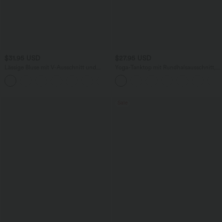
$31.95 USD
$27.95 USD
Lässige Bluse mit V-Ausschnitt und
Yoga-Tanktop mit Rundhalsausschnitt,
kurzen Puffärmeln
Rüschen und InstantCool
Sale