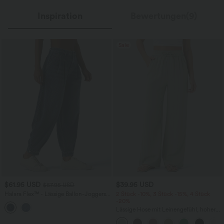
Inspiration
Bewertungen(9)
Sale
$61.95 USD
$39.95 USD
$67.95 USD
Halara Flex™ - Lässige Ballon-Joggers
2 Stück -10%, 3 Stück -15%, 4 Stück
aus Denim mit mittelhohem Bund und
-20%
mehreren Taschen
Lässige Hose mit Leinengefühl, hoher
Taille, Kordelzug an der Seite und
weitem Bein