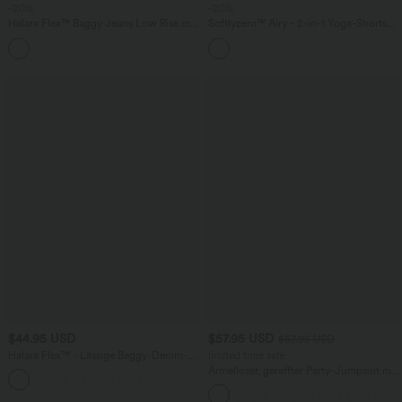
-20%
-20%
Halara Flex™ Baggy Jeans Low Rise mit
Softlyzero™ Airy - 2-in-1 Yoga-Shorts
Knopf und Reißverschluss, mehreren
mit superhohem Bund, mehreren
+5
Taschen, weitem Bein
Taschen und InstantCool - 17,78 cm
$44.95 USD
$57.95 USD
$67.95 USD
Halara Flex™ - Lässige Baggy-Denim-
limited time sale
Shorts mit hohem Crossover-Bund und
Ärmelloser, geraffter Party-Jumpsuit mit
mehreren Taschen
V-Ausschnitt, Seitentaschen und
unsichtbarem Reißverschluss - pipi-