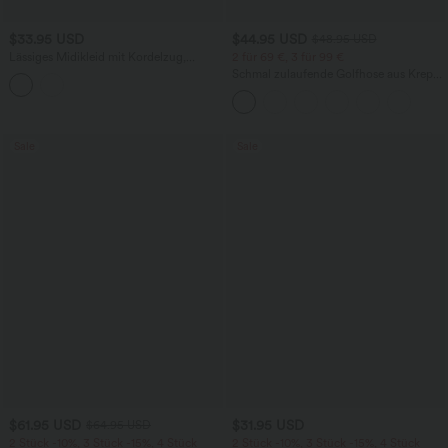
$33.95 USD
$44.95 USD
$48.95 USD
Lässiges Midikleid mit Kordelzug,
2 für 69 €, 3 für 99 €
Schlitz und geschwungenem Saum
Schmal zulaufende Golfhose aus Krepp
mit hohem Bund und Seitentaschen
Sale
Sale
$61.95 USD
$31.95 USD
$64.95 USD
2 Stück -10%, 3 Stück -15%, 4 Stück
2 Stück -10%, 3 Stück -15%, 4 Stück