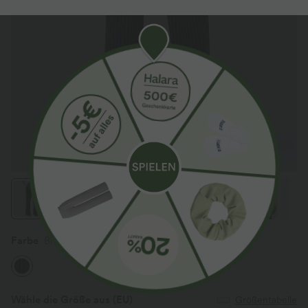
Farbe
Black White Pinstripe
Wähle die Größe aus
(EU)
Größentabelle