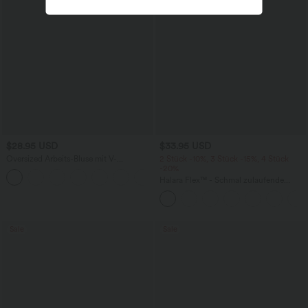
$28.95 USD
$33.95 USD
Oversized Arbeits-Bluse mit V-
2 Stück -10%, 3 Stück -15%, 4 Stück
Ausschnitt und kurzen Ärmeln -
-20%
+1
knitterfrei
Halara Flex™ - Schmal zulaufende
Bürohose mit hohem Bund,
Seitentaschen und Waffelstoff
Sale
Sale