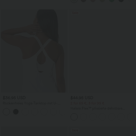
Sale
$36.95 USD
$44.95 USD
Rückenfreies Yoga-Tanktop mit U-
2 für 69 €, 3 für 99 €
Ausschnitt, überkreuzten Trägern und
Halara Flex™ plissierte dehnbare
abgerundetem Saum
Stoffhose mit hohem Bund,
Seitentaschen und geradem Bein
Sale