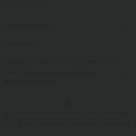
PRODUKT ID: 02809410
Passform & Features
flacher Bund
Seitentaschen
Reißverschluss
Stoff & Pflege
Oficina
extra lang
mit hohem Bund
gerades Bein
Kostenloser Standardversand bei einer Bestellung über
$77.37 USD
Vier-Wege-Stretch
Einfache Rückgabe innerhalb von 30 Tagen
Einfache Bezahlung
Einige Artikel werden mit Markenlogo geliefert, andere ohne.
Ob ein Logo enthalten ist, kann je nach Produkt variieren.
Auch Stil und Farben können leicht abweichen.
Mehr erfahren