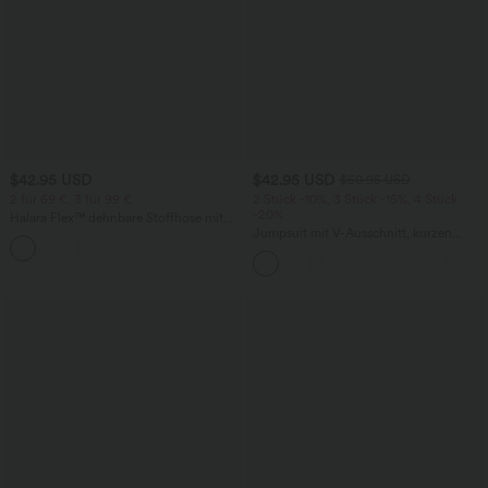
$42.95 USD
$42.95 USD
$50.95 USD
2 für 69 €, 3 für 99 €
2 Stück -10%, 3 Stück -15%, 4 Stück
-20%
Halara Flex™ dehnbare Stoffhose mit
hohem Bund, Waffelmuster,
Jumpsuit mit V-Ausschnitt, kurzen
+20
Seitentaschen und weitem Bein
Ärmeln, plissierten Seitentaschen und
weitem Bein, fließendem Waffelmuster